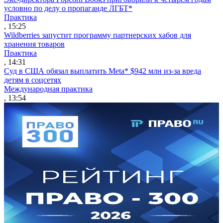
условно по делу о пропаганде ЛГБТ*
Практика
, 15:25
Wildberries запустит программу партнерских хабов для
хранения товаров
Практика
, 14:31
Суд в США обязал выплатить Meta* $942 млн из-за вреда
детям в соцсетях
Международная практика
, 13:54