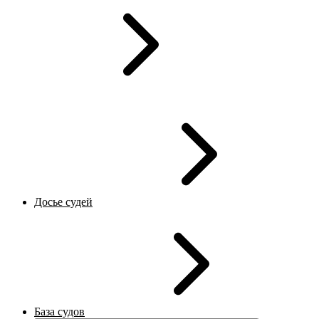
Досье судей
База судов