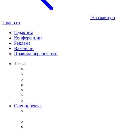
На главную
Право.ru
Редакция
Конференции
Реклама
Вакансии
Правила перепечатки
Темы
Практика
Законодательство
Процесс
Исследования
Рынок юридических услуг
Юридическое сообщество
Важнейшие правовые темы в прессе
Спецпроекты
Подкаст «В здравом уме
и твёрдой памяти»
Legal Design
Банкротная панорама