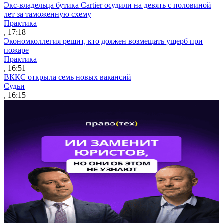
Экс-владельца бутика Cartier осудили на девять с половиной
лет за таможенную схему
Практика
, 17:18
Экономколлегия решит, кто должен возмещать ущерб при
пожаре
Практика
, 16:51
ВККС открыла семь новых вакансий
Судьи
, 16:15