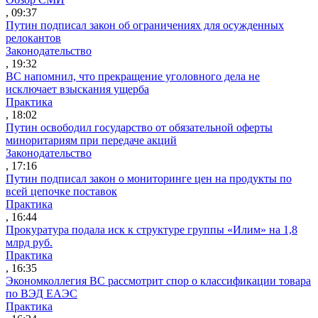
, 09:37
Путин подписал закон об ограничениях для осужденных
релокантов
Законодательство
, 19:32
ВС напомнил, что прекращение уголовного дела не
исключает взыскания ущерба
Практика
, 18:02
Путин освободил государство от обязательной оферты
миноритариям при передаче акций
Законодательство
, 17:16
Путин подписал закон о мониторинге цен на продукты по
всей цепочке поставок
Практика
, 16:44
Прокуратура подала иск к структуре группы «Илим» на 1,8
млрд руб.
Практика
, 16:35
Экономколлегия ВС рассмотрит спор о классификации товара
по ВЭД ЕАЭС
Практика