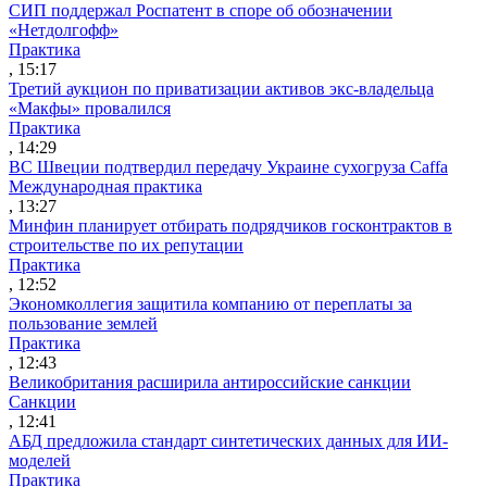
СИП поддержал Роспатент в споре об обозначении
«Нетдолгофф»
Практика
, 15:17
Третий аукцион по приватизации активов экс-владельца
«Макфы» провалился
Практика
, 14:29
ВС Швеции подтвердил передачу Украине сухогруза Caffa
Международная практика
, 13:27
Минфин планирует отбирать подрядчиков госконтрактов в
строительстве по их репутации
Практика
, 12:52
Экономколлегия защитила компанию от переплаты за
пользование землей
Практика
, 12:43
Великобритания расширила антироссийские санкции
Санкции
, 12:41
АБД предложила стандарт синтетических данных для ИИ-
моделей
Практика