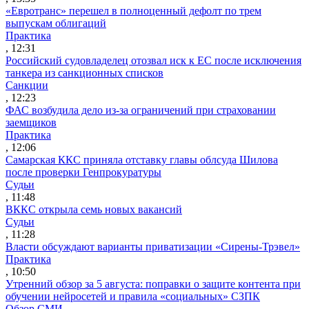
«Евротранс» перешел в полноценный дефолт по трем
выпускам облигаций
Практика
, 12:31
Российский судовладелец отозвал иск к ЕС после исключения
танкера из санкционных списков
Санкции
, 12:23
ФАС возбудила дело из-за ограничений при страховании
заемщиков
Практика
, 12:06
Самарская ККС приняла отставку главы облсуда Шилова
после проверки Генпрокуратуры
Судьи
, 11:48
ВККС открыла семь новых вакансий
Судьи
, 11:28
Власти обсуждают варианты приватизации «Сирены-Трэвел»
Практика
, 10:50
Утренний обзор за 5 августа: поправки о защите контента при
обучении нейросетей и правила «социальных» СЗПК
Обзор СМИ