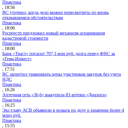
Практика
, 18:56
ВС уточнил, когда дело можно пересмотреть по вновь
открывшимся обстоятельствам
Практика
, 18:06
Росреестр предложил новый механизм оспаривания
кадастровой стоимости
Практика
, 18:00
Банк «Траст» погасит 797,3 млн руб. долга перед ФНС за
«Гема-Инвест»
Практика
, 17:51
ВС запретил уравнивать цены участников закупок без учета
НДС
Практика
, 16:26
Аптечная сеть «36,6» выкупила 83 аптеки «Диалога»
Практика
, 16:25
Экс-главу АСВ объявили в розыск по делу о хищении более 4
млрд руб.
Практика
, 15:55