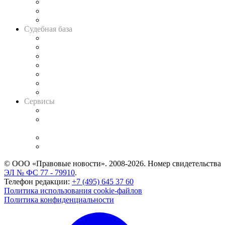
Советы для литигаторов
Сговоры на торгах
Авто
Судебная база
Картотека арбитражных дел
Решения арбитражных судов
Календарь рассмотрения арбитражных дел
Досье судей
Информация о судах
RSS лента новостей
Вакансии для юристов
Сервисы
Справочно-правовая система
Casebook: мониторинг дел
и компаний
Caselook: поиск и анализ практики
CASE.ONE: управление юридической службой
© ООО «Правовые новости». 2008-2026.
Номер свидетельства
ЭЛ № ФС 77 - 79910
.
Телефон редакции:
+7 (495) 645 37 60
Политика использования cookie-файлов
Политика конфиденциальности