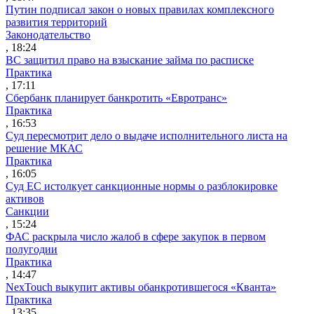
Путин подписал закон о новых правилах комплексного
развития территорий
Законодательство
, 18:24
ВС защитил право на взыскание займа по расписке
Практика
, 17:11
Сбербанк планирует банкротить «Евротранс»
Практика
, 16:53
Суд пересмотрит дело о выдаче исполнительного листа на
решение МКАС
Практика
, 16:05
Суд ЕС истолкует санкционные нормы о разблокировке
активов
Санкции
, 15:24
ФАС раскрыла число жалоб в сфере закупок в первом
полугодии
Практика
, 14:47
NexTouch выкупит активы обанкротившегося «Кванта»
Практика
, 13:35