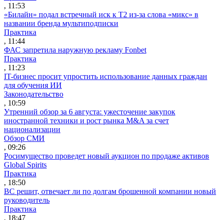
, 11:53
«Билайн» подал встречный иск к Т2 из-за слова «микс» в
названии бренда мультиподписки
Практика
, 11:44
ФАС запретила наружную рекламу Fonbet
Практика
, 11:23
IT-бизнес просит упростить использование данных граждан
для обучения ИИ
Законодательство
, 10:59
Утренний обзор за 6 августа: ужесточение закупок
иностранной техники и рост рынка M&A за счет
национализации
Обзор СМИ
, 09:26
Росимущество проведет новый аукцион по продаже активов
Global Spirits
Практика
, 18:50
ВС решит, отвечает ли по долгам брошенной компании новый
руководитель
Практика
, 18:47