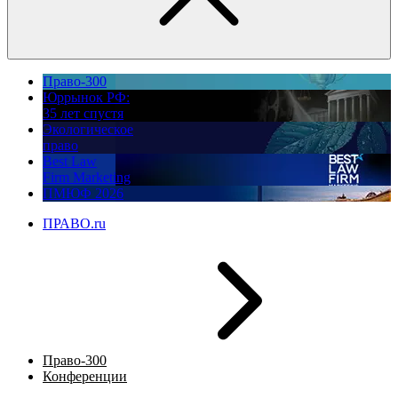
Право-300
Юррынок РФ:
35 лет спустя
Экологическое
право
Best Law
Firm Marketing
ПМЮФ 2026
ПРАВО.ru
Право-300
Конференции