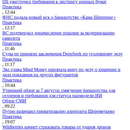
ЦБ ужесточил требования к листингу ценных бумаг
Практика
, 12:44
ФНС подала новый иск о банкротстве «Кама Шиппинг»
Практика
, 12:17
ВС подтвердил доначисление пошлин за модернизацию
самолета
Практика
, 11:46
Суды не приняли заключения DeepSeek по уголовному делу
Практика
, 11:17
Экс-глава Mind Money признала вину по делу о хищении и
дала показания на других фигурантов
Практика
, 10:44
Утренний обзор за 7 августа: смягчение банкротства для
селлеров и требования для статуса нацмодели ИИ
Обзор СМИ
, 09:22
Путин разрешил приватизацию аэропорта Шереметьево
Практика
, 19:07
Wildberries начнет страховать товары от ударов дронов