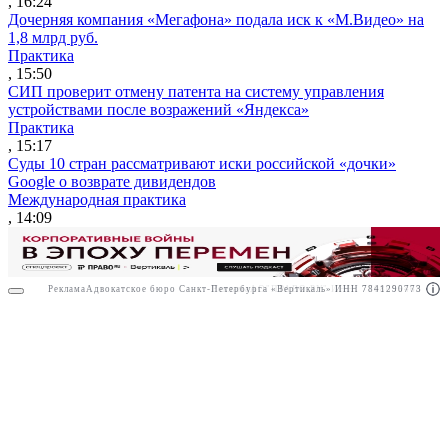
, 16:24
Дочерняя компания «Мегафона» подала иск к «М.Видео» на
1,8 млрд руб.
Практика
, 15:50
СИП проверит отмену патента на систему управления
устройствами после возражений «Яндекса»
Практика
, 15:17
Суды 10 стран рассматривают иски российской «дочки»
Google о возврате дивидендов
Международная практика
, 14:09
Реклама
Адвокатское бюро Санкт-Петербурга «Вертикаль» ИНН 7841290773
Реклама
АО"ПРАВО.РУ" ИНН: 7708095468