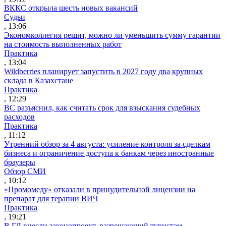
ВККС открыла шесть новых вакансий
Судьи
, 13:06
Экономколлегия решит, можно ли уменьшить сумму гарантии
на стоимость выполненных работ
Практика
, 13:04
Wildberries планирует запустить в 2027 году два крупных
склада в Казахстане
Практика
, 12:29
ВС разъяснил, как считать срок для взыскания судебных
расходов
Практика
, 11:12
Утренний обзор за 4 августа: усиление контроля за сделкам
бизнеса и ограничение доступа к банкам через иностранные
браузеры
Обзор СМИ
, 10:12
«Промомеду» отказали в принудительной лицензии на
препарат для терапии ВИЧ
Практика
, 19:21
В ГД внесли законопроект, разрешающий туристам