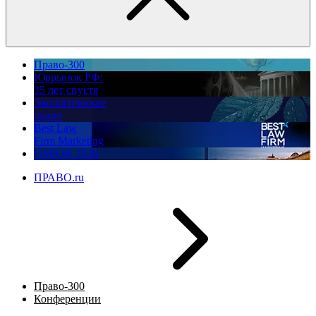
Право-300
Юррынок РФ:
35 лет спустя
Экологическое
право
Best Law
Firm Marketing
ПМЮФ 2026
ПРАВО.ru
Право-300
Конференции