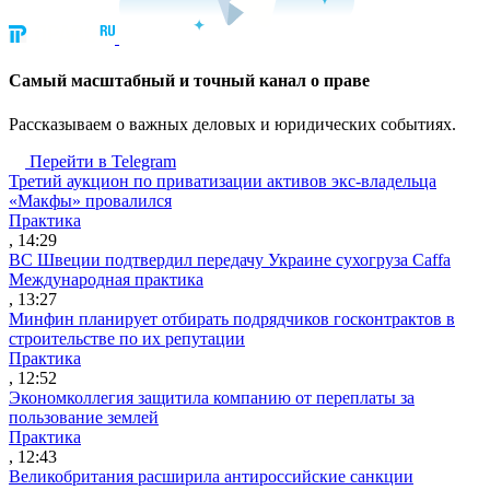
Cамый масштабный и точный канал о праве
Рассказываем о важных деловых и юридических событиях.
Перейти в Telegram
Третий аукцион по приватизации активов экс-владельца
«Макфы» провалился
Практика
, 14:29
ВС Швеции подтвердил передачу Украине сухогруза Caffa
Международная практика
, 13:27
Минфин планирует отбирать подрядчиков госконтрактов в
строительстве по их репутации
Практика
, 12:52
Экономколлегия защитила компанию от переплаты за
пользование землей
Практика
, 12:43
Великобритания расширила антироссийские санкции