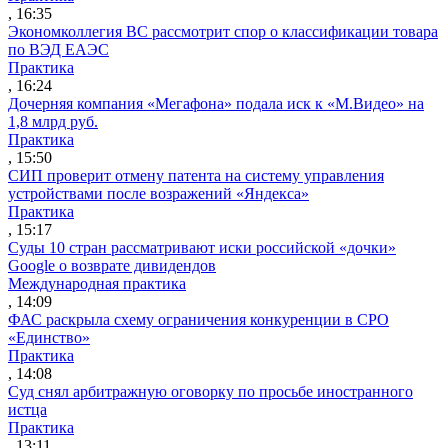
, 16:35
Экономколлегия ВС рассмотрит спор о классификации товара
по ВЭД ЕАЭС
Практика
, 16:24
Дочерняя компания «Мегафона» подала иск к «М.Видео» на
1,8 млрд руб.
Практика
, 15:50
СИП проверит отмену патента на систему управления
устройствами после возражений «Яндекса»
Практика
, 15:17
Суды 10 стран рассматривают иски российской «дочки»
Google о возврате дивидендов
Международная практика
, 14:09
ФАС раскрыла схему ограничения конкуренции в СРО
«Единство»
Практика
, 14:08
Суд снял арбитражную оговорку по просьбе иностранного
истца
Практика
, 13:11