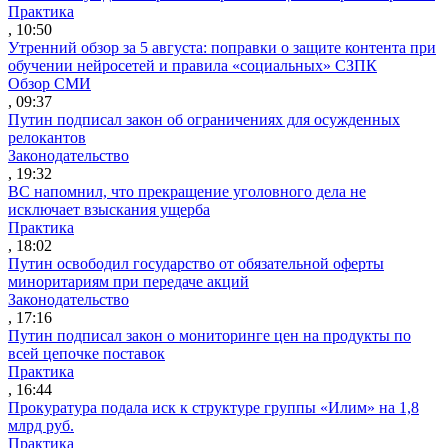
Практика
, 10:50
Утренний обзор за 5 августа: поправки о защите контента при
обучении нейросетей и правила «социальных» СЗПК
Обзор СМИ
, 09:37
Путин подписал закон об ограничениях для осужденных
релокантов
Законодательство
, 19:32
ВС напомнил, что прекращение уголовного дела не
исключает взыскания ущерба
Практика
, 18:02
Путин освободил государство от обязательной оферты
миноритариям при передаче акций
Законодательство
, 17:16
Путин подписал закон о мониторинге цен на продукты по
всей цепочке поставок
Практика
, 16:44
Прокуратура подала иск к структуре группы «Илим» на 1,8
млрд руб.
Практика