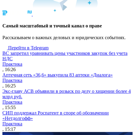
Cамый масштабный и точный канал о праве
Рассказываем о важных деловых и юридических событиях.
Перейти в Telegram
ВС запретил уравнивать цены участников закупок без учета
НДС
Практика
, 16:26
Аптечная сеть «36,6» выкупила 83 аптеки «Диалога»
Практика
, 16:25
Экс-главу АСВ объявили в розыск по делу о хищении более 4
млрд руб.
Практика
, 15:55
СИП поддержал Роспатент в споре об обозначении
«Нетдолгофф»
Практика
, 15:17