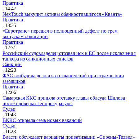
Практика
, 14:47
NexTouch выкупит активы обанкротившегося «Кванта»
Практика
, 13:35
«Евротранс» перешел в полноценный дефолт по трем
выпускам облигаций
Практика
, 12:31
Российский судовладелец отозвал иск к ЕС после исключения
танкера из санкционных списков
Санкции
, 12:23
ФАС возбудила дело из-за ограничений при страховании
заемщиков
Практика
, 12:06
Самарская ККС приняла отставку главы облсуда Шилова
после проверки Генпрокуратуры
Судьи
, 11:48
ВККС открыла семь новых вакансий
Судьи
, 11:28
Власти обсуждают варианты приватизации «Сирены-Трэвел»