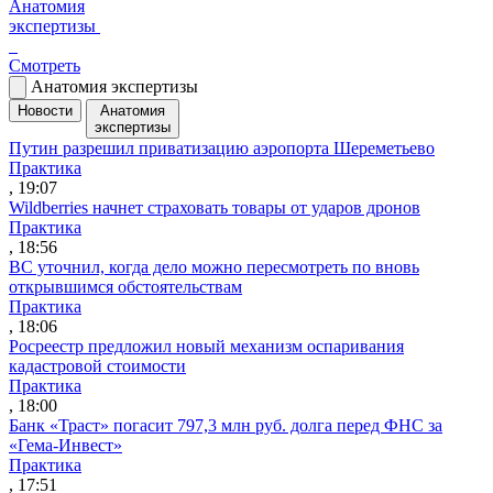
Анатомия
экспертизы
Смотреть
Анатомия экспертизы
Новости
Анатомия
экспертизы
Путин разрешил приватизацию аэропорта Шереметьево
Практика
, 19:07
Wildberries начнет страховать товары от ударов дронов
Практика
, 18:56
ВС уточнил, когда дело можно пересмотреть по вновь
открывшимся обстоятельствам
Практика
, 18:06
Росреестр предложил новый механизм оспаривания
кадастровой стоимости
Практика
, 18:00
Банк «Траст» погасит 797,3 млн руб. долга перед ФНС за
«Гема-Инвест»
Практика
, 17:51