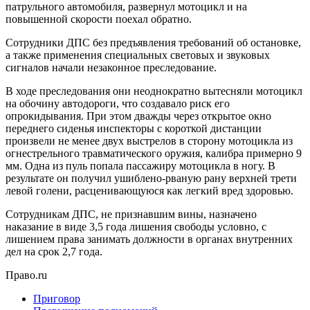
патрульного автомобиля, развернул мотоцикл и на
повышенной скорости поехал обратно.
Сотрудники ДПС без предъявления требований об остановке,
а также применения специальных световых и звуковых
сигналов начали незаконное преследование.
В ходе преследования они неоднократно вытесняли мотоцикл
на обочину автодороги, что создавало риск его
опрокидывания. При этом дважды через открытое окно
переднего сиденья инспекторы с короткой дистанции
произвели не менее двух выстрелов в сторону мотоцикла из
огнестрельного травматического оружия, калибра примерно 9
мм. Одна из пуль попала пассажиру мотоцикла в ногу. В
результате он получил ушиблено-рваную рану верхней трети
левой голени, расценивающуюся как легкий вред здоровью.
Сотрудникам ДПС, не признавшим вины, назначено
наказание в виде 3,5 года лишения свободы условно, с
лишением права занимать должности в органах внутренних
дел на срок 2,7 года.
Право.ru
Приговор