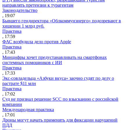
направлять претензии к турагентам
Законодательство
, 19:07
Бывшего гендиректора «Облкоммунэнерго» подозревают в
хищении 1 млрд руб.
Практика
, 17:59
ФАС возбудила дело против Apple
Практика
, 17:43
Минцифры хочет предустанавливать на смартфонах
системных помощников с ИИ
Практика
, 17:33
Экс-совладельца «Азбуки вкуса» заочно судят по делу о
растрате $11 млн
Практика
, 17:02
Суд не признал решение SCC по взысканию с российской
компании
Международная практика
, 17:01
Дроны могут начать применять для фиксации нарушений
ПДД