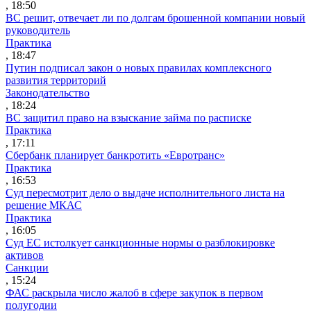
, 18:50
ВС решит, отвечает ли по долгам брошенной компании новый
руководитель
Практика
, 18:47
Путин подписал закон о новых правилах комплексного
развития территорий
Законодательство
, 18:24
ВС защитил право на взыскание займа по расписке
Практика
, 17:11
Сбербанк планирует банкротить «Евротранс»
Практика
, 16:53
Суд пересмотрит дело о выдаче исполнительного листа на
решение МКАС
Практика
, 16:05
Суд ЕС истолкует санкционные нормы о разблокировке
активов
Санкции
, 15:24
ФАС раскрыла число жалоб в сфере закупок в первом
полугодии