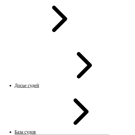
Досье судей
База судов