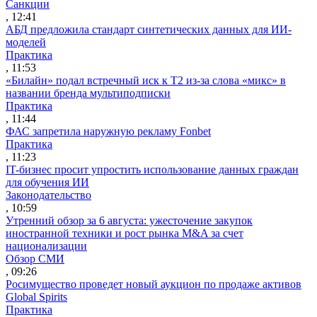
Санкции
, 12:41
АБД предложила стандарт синтетических данных для ИИ-
моделей
Практика
, 11:53
«Билайн» подал встречный иск к Т2 из-за слова «микс» в
названии бренда мультиподписки
Практика
, 11:44
ФАС запретила наружную рекламу Fonbet
Практика
, 11:23
IT-бизнес просит упростить использование данных граждан
для обучения ИИ
Законодательство
, 10:59
Утренний обзор за 6 августа: ужесточение закупок
иностранной техники и рост рынка M&A за счет
национализации
Обзор СМИ
, 09:26
Росимущество проведет новый аукцион по продаже активов
Global Spirits
Практика