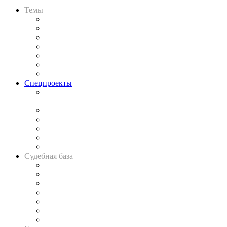
Темы
Практика
Законодательство
Процесс
Исследования
Рынок юридических услуг
Юридическое сообщество
Важнейшие правовые темы в прессе
Спецпроекты
Подкаст «В здравом уме
и твёрдой памяти»
Legal Design
Банкротная панорама
Советы для литигаторов
Сговоры на торгах
Авто
Судебная база
Картотека арбитражных дел
Решения арбитражных судов
Календарь рассмотрения арбитражных дел
Досье судей
Информация о судах
RSS лента новостей
Вакансии для юристов