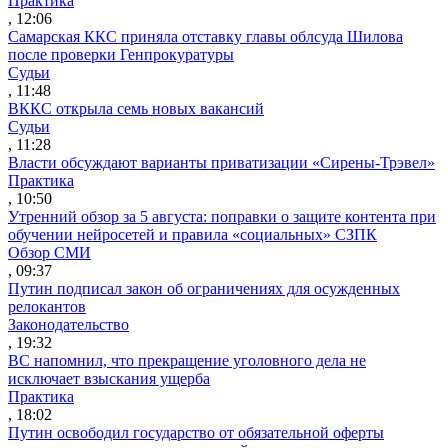
Практика
, 12:06
Самарская ККС приняла отставку главы облсуда Шилова
после проверки Генпрокуратуры
Судьи
, 11:48
ВККС открыла семь новых вакансий
Судьи
, 11:28
Власти обсуждают варианты приватизации «Сирены-Трэвел»
Практика
, 10:50
Утренний обзор за 5 августа: поправки о защите контента при
обучении нейросетей и правила «социальных» СЗПК
Обзор СМИ
, 09:37
Путин подписал закон об ограничениях для осужденных
релокантов
Законодательство
, 19:32
ВС напомнил, что прекращение уголовного дела не
исключает взыскания ущерба
Практика
, 18:02
Путин освободил государство от обязательной оферты