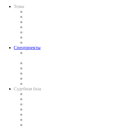
Темы
Практика
Законодательство
Процесс
Исследования
Рынок юридических услуг
Юридическое сообщество
Важнейшие правовые темы в прессе
Спецпроекты
Подкаст «В здравом уме
и твёрдой памяти»
Legal Design
Банкротная панорама
Советы для литигаторов
Сговоры на торгах
Авто
Судебная база
Картотека арбитражных дел
Решения арбитражных судов
Календарь рассмотрения арбитражных дел
Досье судей
Информация о судах
RSS лента новостей
Вакансии для юристов