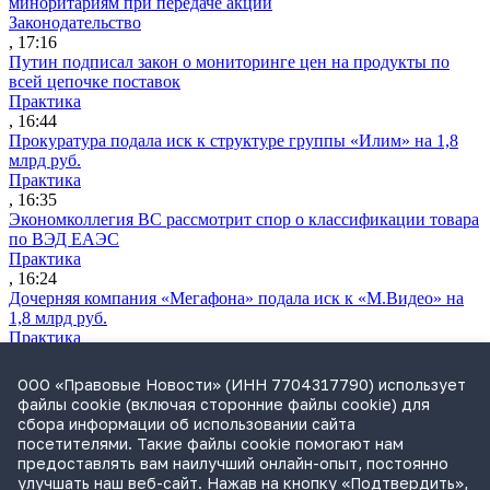
миноритариям при передаче акций
Законодательство
, 17:16
Путин подписал закон о мониторинге цен на продукты по
всей цепочке поставок
Практика
, 16:44
Прокуратура подала иск к структуре группы «Илим» на 1,8
млрд руб.
Практика
, 16:35
Экономколлегия ВС рассмотрит спор о классификации товара
по ВЭД ЕАЭС
Практика
, 16:24
Дочерняя компания «Мегафона» подала иск к «М.Видео» на
1,8 млрд руб.
Практика
, 15:50
СИП проверит отмену патента на систему управления
ООО «Правовые Новости» (ИНН 7704317790) использует
устройствами после возражений «Яндекса»
файлы cookie (включая сторонние файлы cookie) для
Практика
сбора информации об использовании сайта
, 15:17
посетителями. Такие файлы cookie помогают нам
Суды 10 стран рассматривают иски российской «дочки»
предоставлять вам наилучший онлайн-опыт, постоянно
Google о возврате дивидендов
улучшать наш веб-сайт. Нажав на кнопку «Подтвердить»,