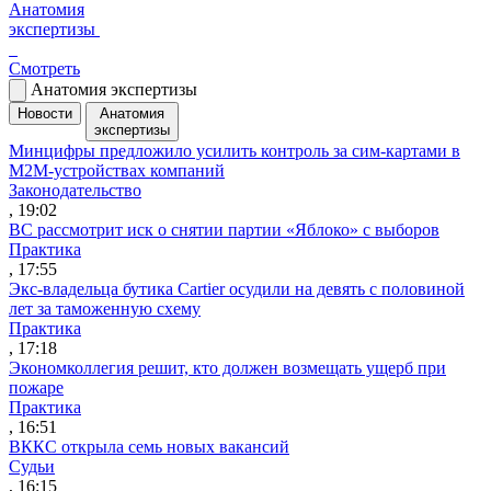
Анатомия
экспертизы
Смотреть
Анатомия экспертизы
Новости
Анатомия
экспертизы
Минцифры предложило усилить контроль за сим-картами в
M2M-устройствах компаний
Законодательство
, 19:02
ВС рассмотрит иск о снятии партии «Яблоко» с выборов
Практика
, 17:55
Экс-владельца бутика Cartier осудили на девять с половиной
лет за таможенную схему
Практика
, 17:18
Экономколлегия решит, кто должен возмещать ущерб при
пожаре
Практика
, 16:51
ВККС открыла семь новых вакансий
Судьи
, 16:15