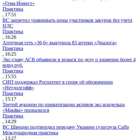
«Гема-Инвест»
Практика
, 17:51
ВС запретил уравнивать цены участников закупок без учета
НДС
Практика
, 16:26
Аптечная сеть «36,6» выкупила 83 аптеки «Диалога»
Практика
, 16:25
Экс-главу АСВ объявили в розыск по делу о хищении более 4
млрд руб.
Практика
, 15:55
СИП поддержал Роспатент в споре об обозначении
«Нетдолгофф»
Практика
, 15:17
Третий аукцион по приватизации активов экс-владельца
«Макфы» провалился
Практика
, 14:29
ВС Швеции подтвердил передачу Украине сухогруза Caffa
Международная практика
, 13:27