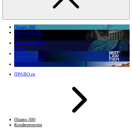
Право-300
Юррынок РФ:
35 лет спустя
Экологическое
право
Best Law
Firm Marketing
ПМЮФ 2026
ПРАВО.ru
Право-300
Конференции