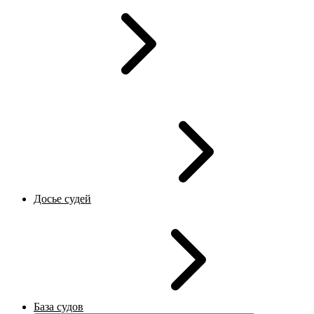
Досье судей
База судов