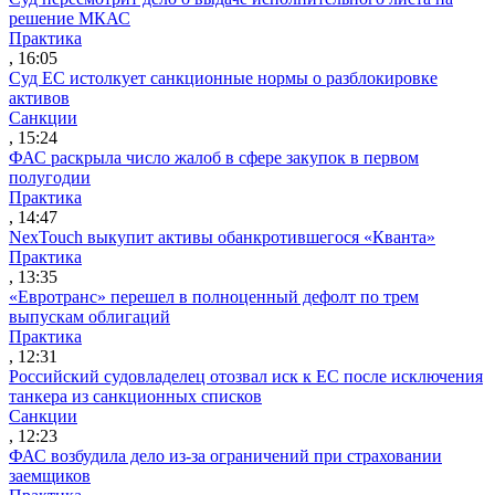
решение МКАС
Практика
, 16:05
Суд ЕС истолкует санкционные нормы о разблокировке
активов
Санкции
, 15:24
ФАС раскрыла число жалоб в сфере закупок в первом
полугодии
Практика
, 14:47
NexTouch выкупит активы обанкротившегося «Кванта»
Практика
, 13:35
«Евротранс» перешел в полноценный дефолт по трем
выпускам облигаций
Практика
, 12:31
Российский судовладелец отозвал иск к ЕС после исключения
танкера из санкционных списков
Санкции
, 12:23
ФАС возбудила дело из-за ограничений при страховании
заемщиков