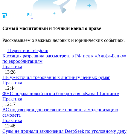
Cамый масштабный и точный канал о праве
Рассказываем о важных деловых и юридических событиях.
Перейти в Telegram
Кассация разрешила рассмотреть в РФ иск к «Альфа-Банку»
по еврооблигациям
Практика
, 13:28
ЦБ ужесточил требования к листингу ценных бумаг
Практика
, 12:44
ФНС подала новый иск о банкротстве «Кама Шиппинг»
Практика
, 12:17
ВС подтвердил доначисление пошлин за модернизацию
самолета
Практика
, 11:46
Суды не приняли заключения DeepSeek по уголовному делу