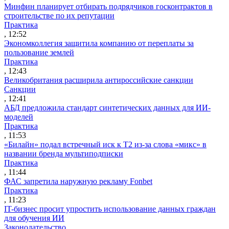
Минфин планирует отбирать подрядчиков госконтрактов в
строительстве по их репутации
Практика
, 12:52
Экономколлегия защитила компанию от переплаты за
пользование землей
Практика
, 12:43
Великобритания расширила антироссийские санкции
Санкции
, 12:41
АБД предложила стандарт синтетических данных для ИИ-
моделей
Практика
, 11:53
«Билайн» подал встречный иск к Т2 из-за слова «микс» в
названии бренда мультиподписки
Практика
, 11:44
ФАС запретила наружную рекламу Fonbet
Практика
, 11:23
IT-бизнес просит упростить использование данных граждан
для обучения ИИ
Законодательство