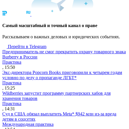
Cамый масштабный и точный канал о праве
Рассказываем о важных деловых и юридических событиях.
Перейти в Telegram
Предприниматель не смог прекратить охрану товарного знака
Burberry в России
Практика
, 15:50
Экс-директора Popcorn Books приговорили к четырем годам
условно по делу о пропаганде ЛГБТ*
Практика
, 15:25
Wildberries запустит программу партнерских хабов для
хранения товаров
Практика
, 14:31
Суд в США обязал выплатить Meta* $942 млн из-за вреда
детям в соцсетях
Международная практика