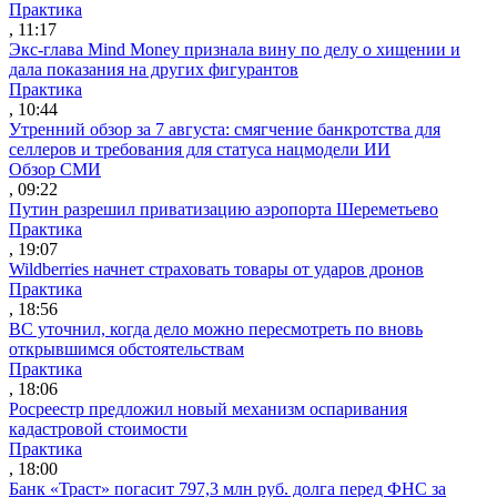
Практика
, 11:17
Экс-глава Mind Money признала вину по делу о хищении и
дала показания на других фигурантов
Практика
, 10:44
Утренний обзор за 7 августа: смягчение банкротства для
селлеров и требования для статуса нацмодели ИИ
Обзор СМИ
, 09:22
Путин разрешил приватизацию аэропорта Шереметьево
Практика
, 19:07
Wildberries начнет страховать товары от ударов дронов
Практика
, 18:56
ВС уточнил, когда дело можно пересмотреть по вновь
открывшимся обстоятельствам
Практика
, 18:06
Росреестр предложил новый механизм оспаривания
кадастровой стоимости
Практика
, 18:00
Банк «Траст» погасит 797,3 млн руб. долга перед ФНС за