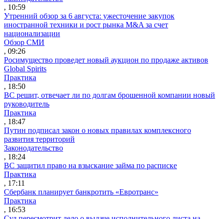
, 10:59
Утренний обзор за 6 августа: ужесточение закупок
иностранной техники и рост рынка M&A за счет
национализации
Обзор СМИ
, 09:26
Росимущество проведет новый аукцион по продаже активов
Global Spirits
Практика
, 18:50
ВС решит, отвечает ли по долгам брошенной компании новый
руководитель
Практика
, 18:47
Путин подписал закон о новых правилах комплексного
развития территорий
Законодательство
, 18:24
ВС защитил право на взыскание займа по расписке
Практика
, 17:11
Сбербанк планирует банкротить «Евротранс»
Практика
, 16:53
Суд пересмотрит дело о выдаче исполнительного листа на