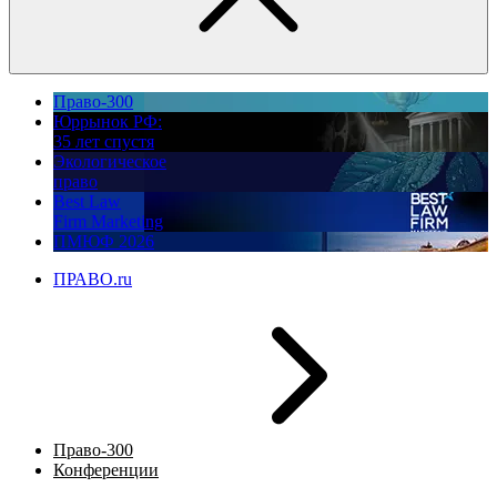
Право-300
Юррынок РФ:
35 лет спустя
Экологическое
право
Best Law
Firm Marketing
ПМЮФ 2026
ПРАВО.ru
Право-300
Конференции