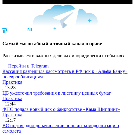
Cамый масштабный и точный канал о праве
Рассказываем о важных деловых и юридических событиях.
Перейти в Telegram
Кассация разрешила рассмотреть в РФ иск к «Альфа-Банку»
по еврооблигациям
Практика
, 13:28
ЦБ ужесточил требования к листингу ценных бумаг
Практика
, 12:44
ФНС подала новый иск о банкротстве «Кама Шиппинг»
Практика
, 12:17
ВС подтвердил доначисление пошлин за модернизацию
самолета