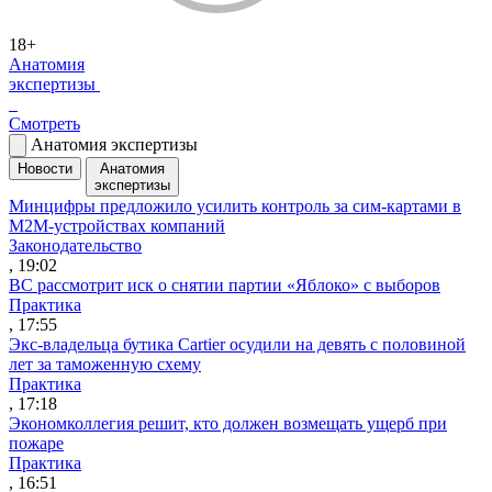
18+
Анатомия
экспертизы
Смотреть
Анатомия экспертизы
Новости
Анатомия
экспертизы
Минцифры предложило усилить контроль за сим-картами в
M2M-устройствах компаний
Законодательство
, 19:02
ВС рассмотрит иск о снятии партии «Яблоко» с выборов
Практика
, 17:55
Экс-владельца бутика Cartier осудили на девять с половиной
лет за таможенную схему
Практика
, 17:18
Экономколлегия решит, кто должен возмещать ущерб при
пожаре
Практика
, 16:51