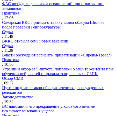
ФАС возбудила дело из-за ограничений при страховании
заемщиков
Практика
, 12:06
Самарская ККС приняла отставку главы облсуда Шилова
после проверки Генпрокуратуры
Судьи
, 11:48
ВККС открыла семь новых вакансий
Судьи
, 11:28
Власти обсуждают варианты приватизации «Сирены-Трэвел»
Практика
, 10:50
Утренний обзор за 5 августа: поправки о защите контента при
обучении нейросетей и правила «социальных» СЗПК
Обзор СМИ
, 09:37
Путин подписал закон об ограничениях для осужденных
релокантов
Законодательство
, 19:32
ВС напомнил, что прекращение уголовного дела не
исключает взыскания ущерба
Практика