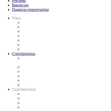
Реклама
Вакансии
Правила перепечатки
Темы
Практика
Законодательство
Процесс
Исследования
Рынок юридических услуг
Юридическое сообщество
Важнейшие правовые темы в прессе
Спецпроекты
Подкаст «В здравом уме
и твёрдой памяти»
Legal Design
Банкротная панорама
Советы для литигаторов
Сговоры на торгах
Авто
Судебная база
Картотека арбитражных дел
Решения арбитражных судов
Календарь рассмотрения арбитражных дел
Досье судей