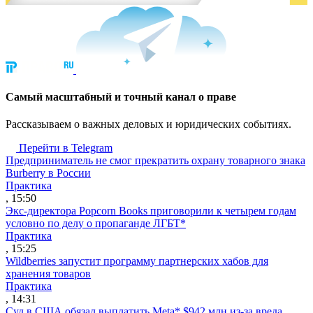
Cамый масштабный и точный канал о праве
Рассказываем о важных деловых и юридических событиях.
Перейти в Telegram
Предприниматель не смог прекратить охрану товарного знака
Burberry в России
Практика
, 15:50
Экс-директора Popcorn Books приговорили к четырем годам
условно по делу о пропаганде ЛГБТ*
Практика
, 15:25
Wildberries запустит программу партнерских хабов для
хранения товаров
Практика
, 14:31
Суд в США обязал выплатить Meta* $942 млн из-за вреда