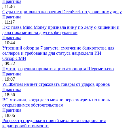
Практика
, 11:46
Суды не приняли заключения DeepSeek по уголовному делу
Практика
, 11:17
Экс-глава Mind Money признала вину по делу о хищении и
дала показания на других фигурантов
Практика
, 10:44
Утренний обзор за 7 августа: смягчение банкротства для
селлеров и требования для статуса нацмодели ИИ
Обзор СМИ
, 09:22
Путин разрешил приватизацию аэропорта Шереметьево
Практика
, 19:07
Wildberries начнет страховать товары от ударов дронов
Практика
, 18:56
ВС уточнил, когда дело можно пересмотреть по вновь
открывшимся обстоятельствам
Практика
, 18:06
Росреестр предложил новый механизм оспаривания
кадастровой стоимости