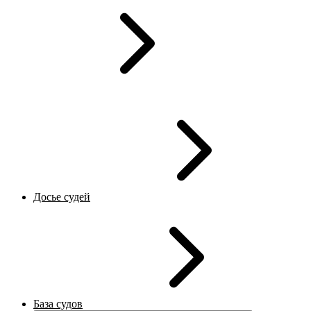
Досье судей
База судов