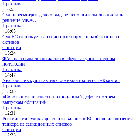
Практика
, 16:53
Суд пересмотрит дело о выдаче исполнительного листа на
решение МКАС
Практика
, 16:05
Суд ЕС истолкует санкционные нормы о разблокировке
активов
Санкции
, 15:24
ФАС раскрыла число жалоб в сфере закупок в первом
полугодии
Практика
, 14:47
NexTouch выкупит активы обанкротившегося «Кванта»
Практика
, 13:35
«Евротранс» перешел в полноценный дефолт по трем
выпускам облигаций
Практика
, 12:31
Российский судовладелец отозвал иск к ЕС после исключения
танкера из санкционных списков
Санкции
, 12:23