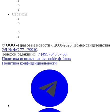
Информация о судах
RSS лента новостей
Вакансии для юристов
Сервисы
Справочно-правовая система
Casebook: мониторинг дел
и компаний
Caselook: поиск и анализ практики
CASE.ONE: управление юридической службой
© ООО «Правовые новости». 2008-2026.
Номер свидетельства
ЭЛ № ФС 77 - 79910
.
Телефон редакции:
+7 (495) 645 37 60
Политика использования cookie-файлов
Политика конфиденциальности