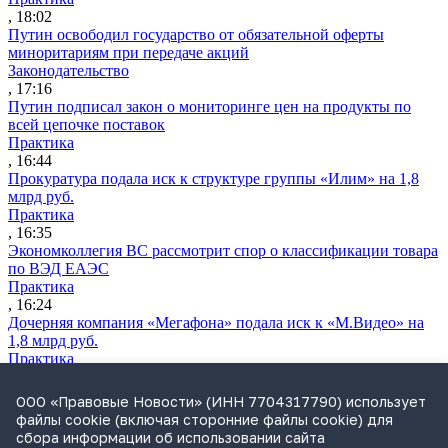
, 18:02
Путин освободил государство от обязательной оферты
миноритариям при передаче акций
Законодательство
, 17:16
Путин подписал закон о мониторинге цен на продукты по
всей цепочке поставок
Практика
, 16:44
Прокуратура подала иск к структуре группы «Илим» на 1,8
млрд руб.
Практика
, 16:35
Экономколлегия ВС рассмотрит спор о классификации товара
по ВЭД ЕАЭС
Практика
, 16:24
Дочерняя компания «Мегафона» подала иск к «М.Видео» на
1,8 млрд руб.
Практика
, 15:50
СИП проверит отмену патента на систему управления
ООО «Правовые Новости» (ИНН 7704317790) использует
устройствами после возражений «Яндекса»
файлы cookie (включая сторонние файлы cookie) для
Практика
сбора информации об использовании сайта