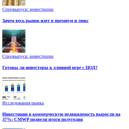
Спецвыпуск: инвестиции
Зачем весь рынок идет в премиум и люкс
Спецвыпуск: инвестиции
Готовы ли инвесторы к длинной игре с ЦОД?
Исследования рынка
Инвестиции в коммерческую недвижимость выросли на
37%: CMWP подвели итоги полугодия