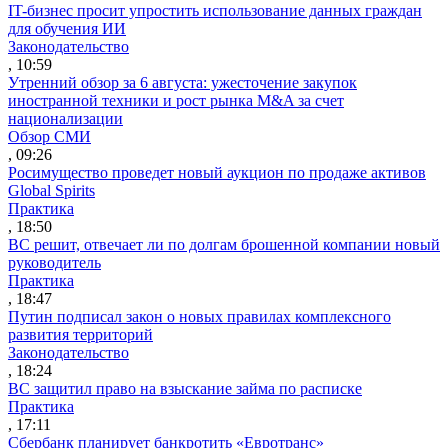
IT-бизнес просит упростить использование данных граждан
для обучения ИИ
Законодательство
, 10:59
Утренний обзор за 6 августа: ужесточение закупок
иностранной техники и рост рынка M&A за счет
национализации
Обзор СМИ
, 09:26
Росимущество проведет новый аукцион по продаже активов
Global Spirits
Практика
, 18:50
ВС решит, отвечает ли по долгам брошенной компании новый
руководитель
Практика
, 18:47
Путин подписал закон о новых правилах комплексного
развития территорий
Законодательство
, 18:24
ВС защитил право на взыскание займа по расписке
Практика
, 17:11
Сбербанк планирует банкротить «Евротранс»