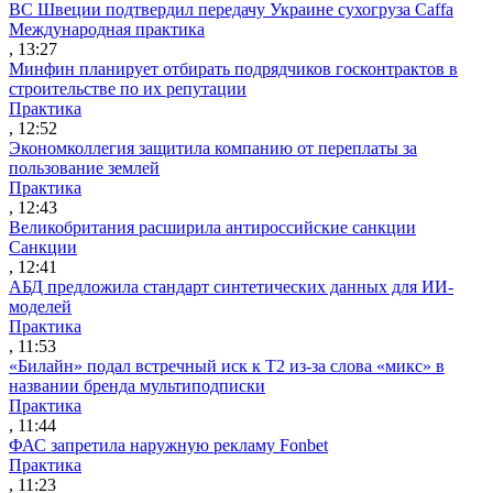
ВС Швеции подтвердил передачу Украине сухогруза Caffa
Международная практика
, 13:27
Минфин планирует отбирать подрядчиков госконтрактов в
строительстве по их репутации
Практика
, 12:52
Экономколлегия защитила компанию от переплаты за
пользование землей
Практика
, 12:43
Великобритания расширила антироссийские санкции
Санкции
, 12:41
АБД предложила стандарт синтетических данных для ИИ-
моделей
Практика
, 11:53
«Билайн» подал встречный иск к Т2 из-за слова «микс» в
названии бренда мультиподписки
Практика
, 11:44
ФАС запретила наружную рекламу Fonbet
Практика
, 11:23