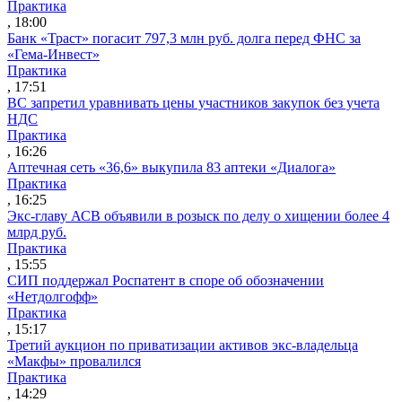
Практика
, 18:00
Банк «Траст» погасит 797,3 млн руб. долга перед ФНС за
«Гема-Инвест»
Практика
, 17:51
ВС запретил уравнивать цены участников закупок без учета
НДС
Практика
, 16:26
Аптечная сеть «36,6» выкупила 83 аптеки «Диалога»
Практика
, 16:25
Экс-главу АСВ объявили в розыск по делу о хищении более 4
млрд руб.
Практика
, 15:55
СИП поддержал Роспатент в споре об обозначении
«Нетдолгофф»
Практика
, 15:17
Третий аукцион по приватизации активов экс-владельца
«Макфы» провалился
Практика
, 14:29