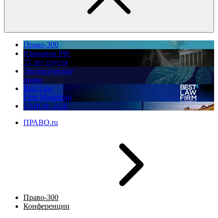
Право-300
Юррынок РФ:
35 лет спустя
Экологическое
право
Best Law
Firm Marketing
ПМЮФ 2026
ПРАВО.ru
Право-300
Конференции