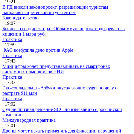
, 19:21
В ГД внесли законопроект, разрешающий туристам
направлять претензии к турагентам
Законодательство
, 19:07
Бывшего гендиректора «Облкоммунэнерго» подозревают в
хищении 1 млрд руб.
Практика
, 17:59
ФАС возбудила дело против Apple
Практика
, 17:43
Минцифры хочет предустанавливать на смартфонах
системных помощников с ИИ
Практика
, 17:33
Экс-совладельца «Азбуки вкуса» заочно судят по делу о
растрате $11 млн
Практика
, 17:02
Суд не признал решение SCC по взысканию с российской
компании
Международная практика
, 17:01
Дроны могут начать применять для фиксации нарушений