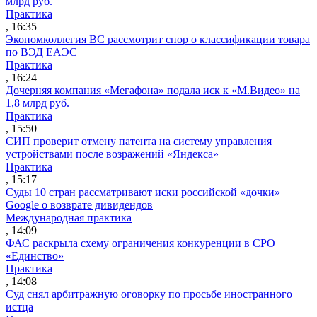
млрд руб.
Практика
, 16:35
Экономколлегия ВС рассмотрит спор о классификации товара
по ВЭД ЕАЭС
Практика
, 16:24
Дочерняя компания «Мегафона» подала иск к «М.Видео» на
1,8 млрд руб.
Практика
, 15:50
СИП проверит отмену патента на систему управления
устройствами после возражений «Яндекса»
Практика
, 15:17
Суды 10 стран рассматривают иски российской «дочки»
Google о возврате дивидендов
Международная практика
, 14:09
ФАС раскрыла схему ограничения конкуренции в СРО
«Единство»
Практика
, 14:08
Суд снял арбитражную оговорку по просьбе иностранного
истца