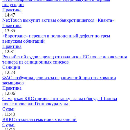
полугодии
Практика
, 14:47
NexTouch выкупит активы обанкротившегося «Кванта»
Практика
, 13:35
«Евротранс» перешел в полноценный дефолт по трем
выпускам облигаций
Практика
, 12:31
Российский судовладелец отозвал иск к ЕС после исключения
танкера из санкционных списков
Санкции
, 12:23
ФАС возбудила дело из-за ограничений при страховании
заемщиков
Практика
, 12:06
Самарская ККС приняла отставку главы облсуда Шилова
после проверки Генпрокуратуры
Судьи
, 11:48
ВККС открыла семь новых вакансий
Судьи
, 11:28