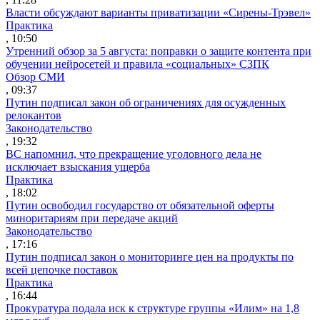
Власти обсуждают варианты приватизации «Сирены-Трэвел»
Практика
, 10:50
Утренний обзор за 5 августа: поправки о защите контента при
обучении нейросетей и правила «социальных» СЗПК
Обзор СМИ
, 09:37
Путин подписал закон об ограничениях для осужденных
релокантов
Законодательство
, 19:32
ВС напомнил, что прекращение уголовного дела не
исключает взыскания ущерба
Практика
, 18:02
Путин освободил государство от обязательной оферты
миноритариям при передаче акций
Законодательство
, 17:16
Путин подписал закон о мониторинге цен на продукты по
всей цепочке поставок
Практика
, 16:44
Прокуратура подала иск к структуре группы «Илим» на 1,8