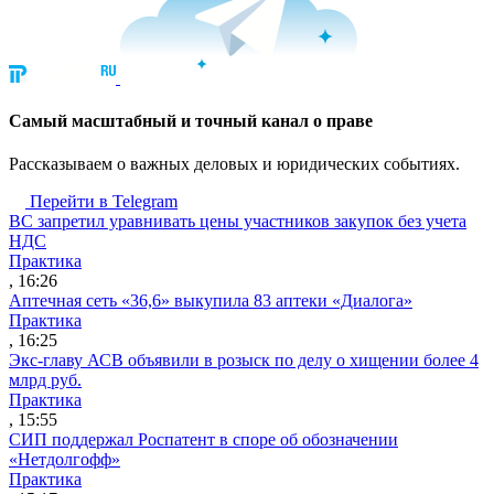
Cамый масштабный и точный канал о праве
Рассказываем о важных деловых и юридических событиях.
Перейти в Telegram
ВС запретил уравнивать цены участников закупок без учета
НДС
Практика
, 16:26
Аптечная сеть «36,6» выкупила 83 аптеки «Диалога»
Практика
, 16:25
Экс-главу АСВ объявили в розыск по делу о хищении более 4
млрд руб.
Практика
, 15:55
СИП поддержал Роспатент в споре об обозначении
«Нетдолгофф»
Практика