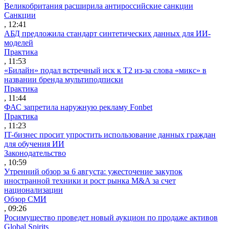
Великобритания расширила антироссийские санкции
Санкции
, 12:41
АБД предложила стандарт синтетических данных для ИИ-
моделей
Практика
, 11:53
«Билайн» подал встречный иск к Т2 из-за слова «микс» в
названии бренда мультиподписки
Практика
, 11:44
ФАС запретила наружную рекламу Fonbet
Практика
, 11:23
IT-бизнес просит упростить использование данных граждан
для обучения ИИ
Законодательство
, 10:59
Утренний обзор за 6 августа: ужесточение закупок
иностранной техники и рост рынка M&A за счет
национализации
Обзор СМИ
, 09:26
Росимущество проведет новый аукцион по продаже активов
Global Spirits