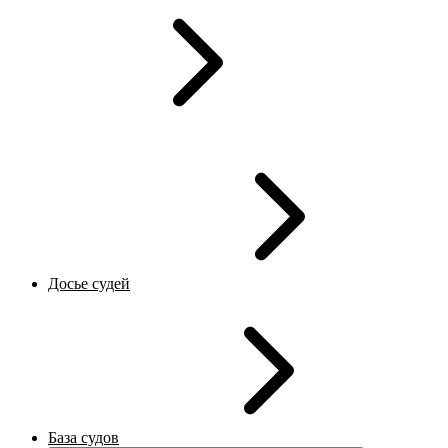
Досье судей
База судов