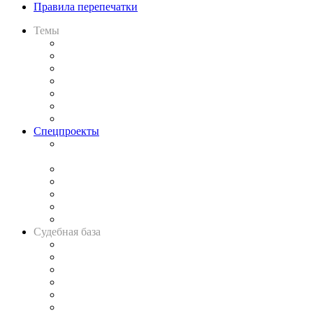
Правила перепечатки
Темы
Практика
Законодательство
Процесс
Исследования
Рынок юридических услуг
Юридическое сообщество
Важнейшие правовые темы в прессе
Спецпроекты
Подкаст «В здравом уме
и твёрдой памяти»
Legal Design
Банкротная панорама
Советы для литигаторов
Сговоры на торгах
Авто
Судебная база
Картотека арбитражных дел
Решения арбитражных судов
Календарь рассмотрения арбитражных дел
Досье судей
Информация о судах
RSS лента новостей