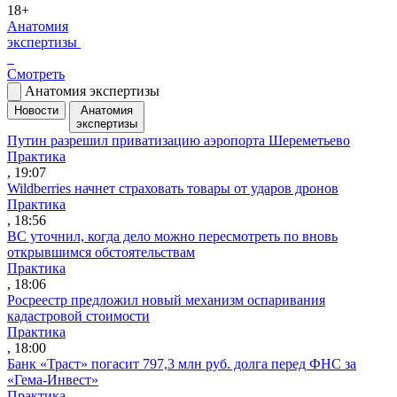
18+
Анатомия
экспертизы
Смотреть
Анатомия экспертизы
Новости
Анатомия
экспертизы
Путин разрешил приватизацию аэропорта Шереметьево
Практика
, 19:07
Wildberries начнет страховать товары от ударов дронов
Практика
, 18:56
ВС уточнил, когда дело можно пересмотреть по вновь
открывшимся обстоятельствам
Практика
, 18:06
Росреестр предложил новый механизм оспаривания
кадастровой стоимости
Практика
, 18:00
Банк «Траст» погасит 797,3 млн руб. долга перед ФНС за
«Гема-Инвест»
Практика