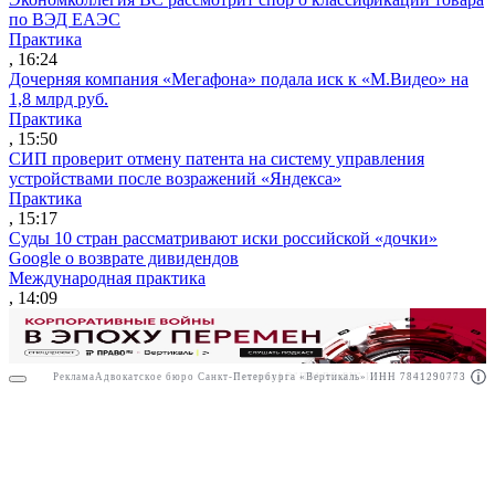
по ВЭД ЕАЭС
Практика
, 16:24
Дочерняя компания «Мегафона» подала иск к «М.Видео» на
1,8 млрд руб.
Практика
, 15:50
СИП проверит отмену патента на систему управления
устройствами после возражений «Яндекса»
Практика
, 15:17
Суды 10 стран рассматривают иски российской «дочки»
Google о возврате дивидендов
Международная практика
, 14:09
Реклама
Адвокатское бюро Санкт-Петербурга «Вертикаль» ИНН 7841290773
Реклама
АО"ПРАВО.РУ" ИНН: 7708095468