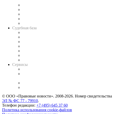
и твёрдой памяти»
Legal Design
Банкротная панорама
Советы для литигаторов
Сговоры на торгах
Авто
Судебная база
Картотека арбитражных дел
Решения арбитражных судов
Календарь рассмотрения арбитражных дел
Досье судей
Информация о судах
RSS лента новостей
Вакансии для юристов
Сервисы
Справочно-правовая система
Casebook: мониторинг дел
и компаний
Caselook: поиск и анализ практики
CASE.ONE: управление юридической службой
© ООО «Правовые новости». 2008-2026.
Номер свидетельства
ЭЛ № ФС 77 - 79910
.
Телефон редакции:
+7 (495) 645 37 60
Политика использования cookie-файлов