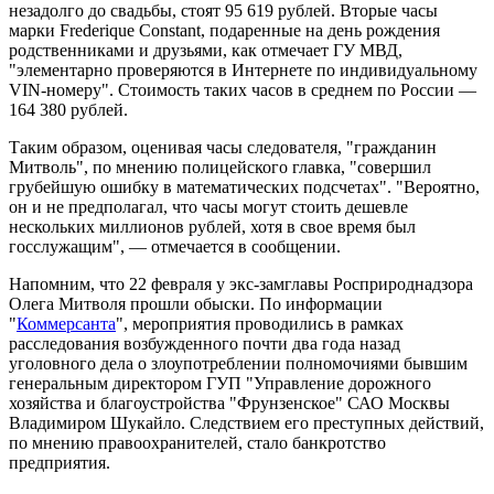
незадолго до свадьбы, стоят 95 619 рублей. Вторые часы
марки Frеdеrique Constant, подаренные на день рождения
родственниками и друзьями, как отмечает ГУ МВД,
"элементарно проверяются в Интернете по индивидуальному
VIN-номеру". Стоимость таких часов в среднем по России —
164 380 рублей.
Таким образом, оценивая часы следователя, "гражданин
Митволь", по мнению полицейского главка, "совершил
грубейшую ошибку в математических подсчетах". "Вероятно,
он и не предполагал, что часы могут стоить дешевле
нескольких миллионов рублей, хотя в свое время был
госслужащим", — отмечается в сообщении.
Напомним, что 22 февраля у экс-замглавы Росприроднадзора
Олега Митволя прошли обыски. По информации
"
Коммерсанта
", мероприятия проводились в рамках
расследования возбужденного почти два года назад
уголовного дела о злоупотреблении полномочиями бывшим
генеральным директором ГУП "Управление дорожного
хозяйства и благоустройства "Фрунзенское" САО Москвы
Владимиром Шукайло. Следствием его преступных действий,
по мнению правоохранителей, стало банкротство
предприятия.