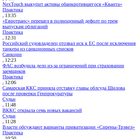
NexTouch выкупит активы обанкротившегося «Кванта»
Практика
, 13:35
«Евротранс» перешел в полноценный дефолт по трем
выпускам облигаций
Практика
, 12:31
Российский судовладелец отозвал иск к ЕС после исключения
танкера из санкционных списков
Санкции
, 12:23
ФАС возбудила дело из-за ограничений при страховании
заемщиков
Практика
, 12:06
Самарская ККС приняла отставку главы облсуда Шилова
после проверки Генпрокуратуры
Судьи
, 11:48
ВККС открыла семь новых вакансий
Судьи
, 11:28
Власти обсуждают варианты приватизации «Сирены-Трэвел»
Практика
, 10:50