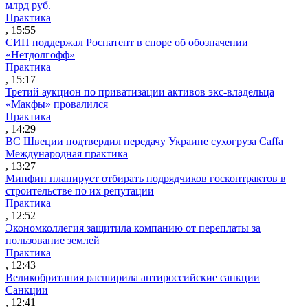
млрд руб.
Практика
, 15:55
СИП поддержал Роспатент в споре об обозначении
«Нетдолгофф»
Практика
, 15:17
Третий аукцион по приватизации активов экс-владельца
«Макфы» провалился
Практика
, 14:29
ВС Швеции подтвердил передачу Украине сухогруза Caffa
Международная практика
, 13:27
Минфин планирует отбирать подрядчиков госконтрактов в
строительстве по их репутации
Практика
, 12:52
Экономколлегия защитила компанию от переплаты за
пользование землей
Практика
, 12:43
Великобритания расширила антироссийские санкции
Санкции
, 12:41