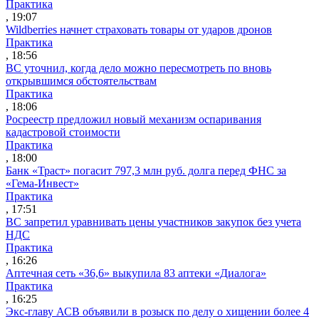
Практика
, 19:07
Wildberries начнет страховать товары от ударов дронов
Практика
, 18:56
ВС уточнил, когда дело можно пересмотреть по вновь
открывшимся обстоятельствам
Практика
, 18:06
Росреестр предложил новый механизм оспаривания
кадастровой стоимости
Практика
, 18:00
Банк «Траст» погасит 797,3 млн руб. долга перед ФНС за
«Гема-Инвест»
Практика
, 17:51
ВС запретил уравнивать цены участников закупок без учета
НДС
Практика
, 16:26
Аптечная сеть «36,6» выкупила 83 аптеки «Диалога»
Практика
, 16:25
Экс-главу АСВ объявили в розыск по делу о хищении более 4