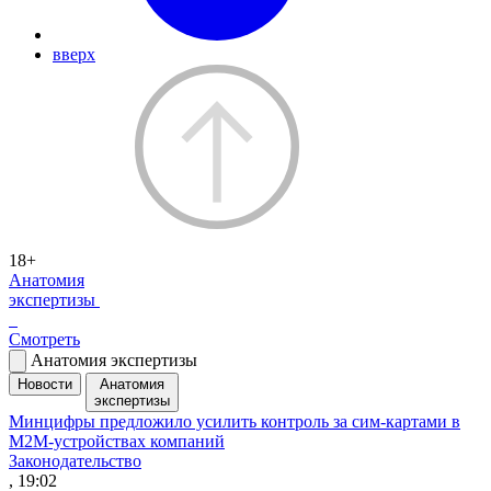
вверх
18+
Анатомия
экспертизы
Смотреть
Анатомия экспертизы
Новости
Анатомия
экспертизы
Минцифры предложило усилить контроль за сим-картами в
M2M-устройствах компаний
Законодательство
, 19:02