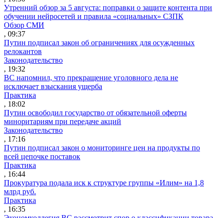
Утренний обзор за 5 августа: поправки о защите контента при
обучении нейросетей и правила «социальных» СЗПК
Обзор СМИ
, 09:37
Путин подписал закон об ограничениях для осужденных
релокантов
Законодательство
, 19:32
ВС напомнил, что прекращение уголовного дела не
исключает взыскания ущерба
Практика
, 18:02
Путин освободил государство от обязательной оферты
миноритариям при передаче акций
Законодательство
, 17:16
Путин подписал закон о мониторинге цен на продукты по
всей цепочке поставок
Практика
, 16:44
Прокуратура подала иск к структуре группы «Илим» на 1,8
млрд руб.
Практика
, 16:35
Экономколлегия ВС рассмотрит спор о классификации товара