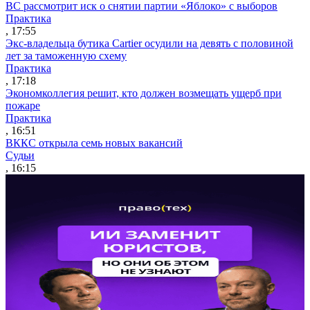
ВС рассмотрит иск о снятии партии «Яблоко» с выборов
Практика
, 17:55
Экс-владельца бутика Cartier осудили на девять с половиной
лет за таможенную схему
Практика
, 17:18
Экономколлегия решит, кто должен возмещать ущерб при
пожаре
Практика
, 16:51
ВККС открыла семь новых вакансий
Судьи
, 16:15