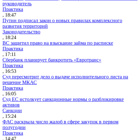
руководитель
Практика
, 18:47
Путин подписал закон о новых правилах комплексного
развития территорий
Законодательство
, 18:24
ВС защитил право на взыскание займа по расписке
Практика
, 17:11
Сбербанк планирует банкротить «Евротранс»
Практика
, 16:53
Суд пересмотрит дело о выдаче исполнительного листа на
решение МКАС
Практика
, 16:05
Суд ЕС истолкует санкционные нормы о разблокировке
активов
Санкции
, 15:24
ФАС раскрыла число жалоб в сфере закупок в первом
полугодии
Практика
, 14:47