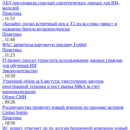
АБД предложила стандарт синтетических данных для ИИ-
моделей
Практика
, 11:53
«Билайн» подал встречный иск к Т2 из-за слова «микс» в
названии бренда мультиподписки
Практика
, 11:44
ФАС запретила наружную рекламу Fonbet
Практика
, 11:23
IT-бизнес просит упростить использование данных граждан
для обучения ИИ
Законодательство
, 10:59
Утренний обзор за 6 августа: ужесточение закупок
иностранной техники и рост рынка M&A за счет
национализации
Обзор СМИ
, 09:26
Росимущество проведет новый аукцион по продаже активов
Global Spirits
Практика
, 18:50
ВС решит, отвечает ли по долгам брошенной компании новый