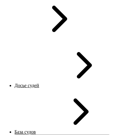
Досье судей
База судов