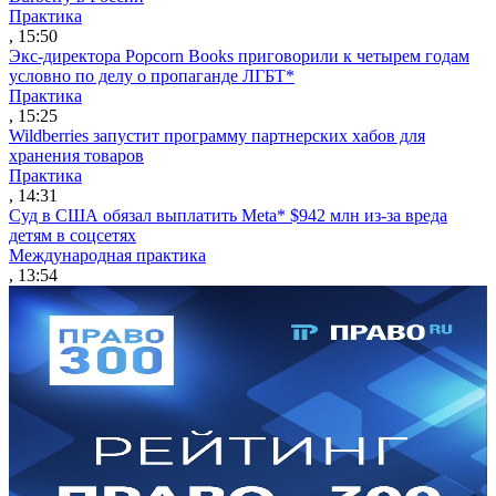
Практика
, 15:50
Экс-директора Popcorn Books приговорили к четырем годам
условно по делу о пропаганде ЛГБТ*
Практика
, 15:25
Wildberries запустит программу партнерских хабов для
хранения товаров
Практика
, 14:31
Суд в США обязал выплатить Meta* $942 млн из-за вреда
детям в соцсетях
Международная практика
, 13:54