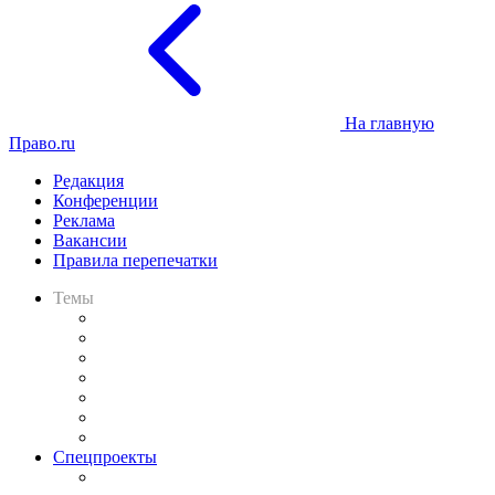
На главную
Право.ru
Редакция
Конференции
Реклама
Вакансии
Правила перепечатки
Темы
Практика
Законодательство
Процесс
Исследования
Рынок юридических услуг
Юридическое сообщество
Важнейшие правовые темы в прессе
Спецпроекты
Подкаст «В здравом уме