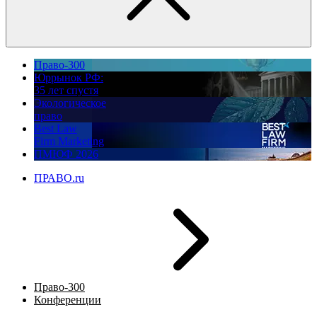
Право-300
Юррынок РФ:
35 лет спустя
Экологическое
право
Best Law
Firm Marketing
ПМЮФ 2026
ПРАВО.ru
Право-300
Конференции