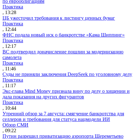
по еврооблигациям
Практика
, 13:28
ЦБ ужесточил требования к листингу ценных бумаг
Практика
, 12:44
ФНС подала новый иск о банкротстве «Кама Шиппинг»
Практика
, 12:17
ВС подтвердил доначисление пошлин за модернизацию
самолета
Практика
, 11:46
Суды не приняли заключения DeepSeek по уголовному делу
Практика
, 11:17
Экс-глава Mind Money признала вину по делу о хищении и
дала показания на других фигурантов
Практика
, 10:44
Утренний обзор за 7 августа: смягчение банкротства для
селлеров и требования для статуса нацмодели ИИ
Обзор СМИ
, 09:22
Путин разрешил приватизацию аэропорта Шереметьево