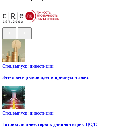
Спецвыпуск: инвестиции
Зачем весь рынок идет в премиум и люкс
Спецвыпуск: инвестиции
Готовы ли инвесторы к длинной игре с ЦОД?