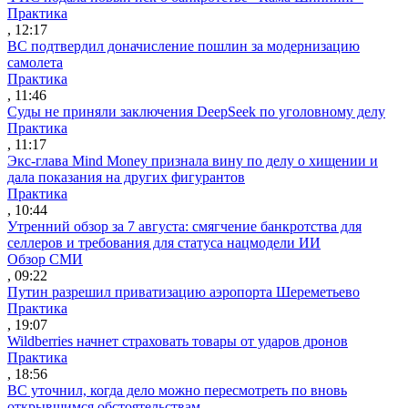
Практика
, 12:17
ВС подтвердил доначисление пошлин за модернизацию
самолета
Практика
, 11:46
Суды не приняли заключения DeepSeek по уголовному делу
Практика
, 11:17
Экс-глава Mind Money признала вину по делу о хищении и
дала показания на других фигурантов
Практика
, 10:44
Утренний обзор за 7 августа: смягчение банкротства для
селлеров и требования для статуса нацмодели ИИ
Обзор СМИ
, 09:22
Путин разрешил приватизацию аэропорта Шереметьево
Практика
, 19:07
Wildberries начнет страховать товары от ударов дронов
Практика
, 18:56
ВС уточнил, когда дело можно пересмотреть по вновь
открывшимся обстоятельствам