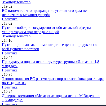
Законодательство
, 19:32
ВС напомнил, что прекращение уголовного дела не
исключает взыскания ущерба
Практика
, 18:02
Путин освободил государство от обязательной оферты
миноритариям при передаче акций
Законодательство
, 17:16
Путин подписал закон о мониторинге цен на продукты по
всей цепочке поставок
Практика
, 16:44
Прокуратура подала иск к структуре группы «Илим» на 1,8
млрд руб.
Практика
, 16:35
Экономколлегия ВС рассмотрит спор о классификации товара
по ВЭД ЕАЭС
Практика
, 16:24
Дочерняя компания «Мегафона» подала иск к «М.Видео» на
1,8 млрд руб.
Практика