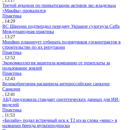
, 15:17
Третий аукцион по приватизации активов экс-владельца
«Макфы» провалился
Практика
, 14:29
ВС Швеции подтвердил передачу Украине сухогруза Caffa
Международная практика
, 13:27
Минфин планирует отбирать подрядчиков госконтрактов в
строительстве по их репутации
Практика
, 12:52
Экономколлегия защитила компанию от переплаты за
пользование землей
Практика
, 12:43
Великобритания расширила антироссийские санкции
Санкции
, 12:41
АБД предложила стандарт синтетических данных для ИИ-
моделей
Практика
, 11:53
«Билайн» подал встречный иск к Т2 из-за слова «микс» в
названии бренда мультиподписки