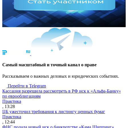
Cамый масштабный и точный канал о праве
Рассказываем о важных деловых и юридических событиях.
Перейти в Telegram
Кассация разрешила рассмотреть в РФ иск к «Альфа-Банку»
по еврооблигациям
Практика
, 13:28
ЦБ ужесточил требования к листингу ценных бумаг
Практика
, 12:44
ФНС подала новый иск о банкротстве «Кама Шиппинг»