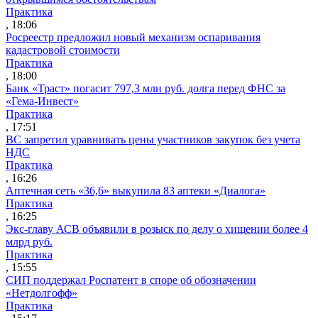
Практика
, 18:06
Росреестр предложил новый механизм оспаривания
кадастровой стоимости
Практика
, 18:00
Банк «Траст» погасит 797,3 млн руб. долга перед ФНС за
«Гема-Инвест»
Практика
, 17:51
ВС запретил уравнивать цены участников закупок без учета
НДС
Практика
, 16:26
Аптечная сеть «36,6» выкупила 83 аптеки «Диалога»
Практика
, 16:25
Экс-главу АСВ объявили в розыск по делу о хищении более 4
млрд руб.
Практика
, 15:55
СИП поддержал Роспатент в споре об обозначении
«Нетдолгофф»
Практика