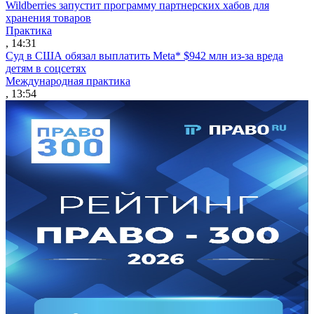
Wildberries запустит программу партнерских хабов для
хранения товаров
Практика
, 14:31
Суд в США обязал выплатить Meta* $942 млн из-за вреда
детям в соцсетях
Международная практика
, 13:54