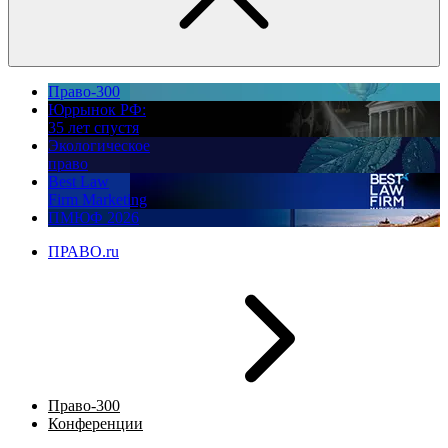
Право-300
Юррынок РФ:
35 лет спустя
Экологическое
право
Best Law
Firm Marketing
ПМЮФ 2026
ПРАВО.ru
Право-300
Конференции