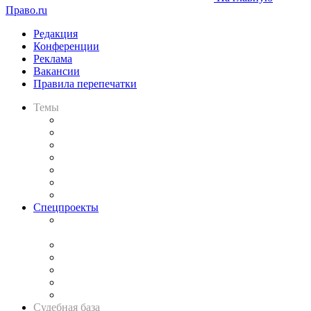
Право.ru
Редакция
Конференции
Реклама
Вакансии
Правила перепечатки
Темы
Практика
Законодательство
Процесс
Исследования
Рынок юридических услуг
Юридическое сообщество
Важнейшие правовые темы в прессе
Спецпроекты
Подкаст «В здравом уме
и твёрдой памяти»
Legal Design
Банкротная панорама
Советы для литигаторов
Сговоры на торгах
Авто
Судебная база