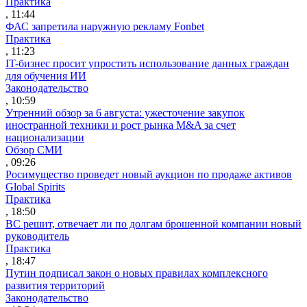
Практика
, 11:44
ФАС запретила наружную рекламу Fonbet
Практика
, 11:23
IT-бизнес просит упростить использование данных граждан
для обучения ИИ
Законодательство
, 10:59
Утренний обзор за 6 августа: ужесточение закупок
иностранной техники и рост рынка M&A за счет
национализации
Обзор СМИ
, 09:26
Росимущество проведет новый аукцион по продаже активов
Global Spirits
Практика
, 18:50
ВС решит, отвечает ли по долгам брошенной компании новый
руководитель
Практика
, 18:47
Путин подписал закон о новых правилах комплексного
развития территорий
Законодательство