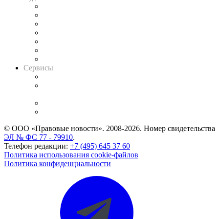
Картотека арбитражных дел
Решения арбитражных судов
Календарь рассмотрения арбитражных дел
Досье судей
Информация о судах
RSS лента новостей
Вакансии для юристов
Сервисы
Справочно-правовая система
Casebook: мониторинг дел
и компаний
Caselook: поиск и анализ практики
CASE.ONE: управление юридической службой
© ООО «Правовые новости». 2008-2026.
Номер свидетельства
ЭЛ № ФС 77 - 79910
.
Телефон редакции:
+7 (495) 645 37 60
Политика использования cookie-файлов
Политика конфиденциальности