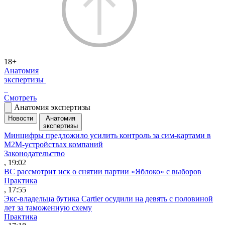
18+
Анатомия
экспертизы
Смотреть
Анатомия экспертизы
Новости
Анатомия
экспертизы
Минцифры предложило усилить контроль за сим-картами в
M2M-устройствах компаний
Законодательство
, 19:02
ВС рассмотрит иск о снятии партии «Яблоко» с выборов
Практика
, 17:55
Экс-владельца бутика Cartier осудили на девять с половиной
лет за таможенную схему
Практика