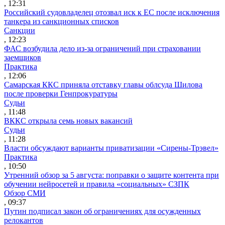
, 12:31
Российский судовладелец отозвал иск к ЕС после исключения
танкера из санкционных списков
Санкции
, 12:23
ФАС возбудила дело из-за ограничений при страховании
заемщиков
Практика
, 12:06
Самарская ККС приняла отставку главы облсуда Шилова
после проверки Генпрокуратуры
Судьи
, 11:48
ВККС открыла семь новых вакансий
Судьи
, 11:28
Власти обсуждают варианты приватизации «Сирены-Трэвел»
Практика
, 10:50
Утренний обзор за 5 августа: поправки о защите контента при
обучении нейросетей и правила «социальных» СЗПК
Обзор СМИ
, 09:37
Путин подписал закон об ограничениях для осужденных
релокантов