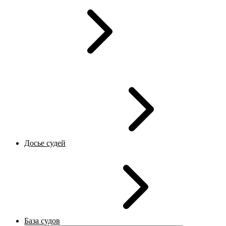
Досье судей
База судов