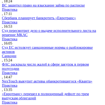
, 18:24
ВС защитил право на взыскание займа по расписке
Практика
, 17:11
Сбербанк планирует банкротить «Евротранс»
Практика
, 16:53
Суд пересмотрит дело о выдаче исполнительного листа на
решение МКАС
Практика
, 16:05
Суд ЕС истолкует санкционные нормы о разблокировке
активов
Санкции
, 15:24
ФАС раскрыла число жалоб в сфере закупок в первом
полугодии
Практика
, 14:47
NexTouch выкупит активы обанкротившегося «Кванта»
Практика
, 13:35
«Евротранс» перешел в полноценный дефолт по трем
выпускам облигаций
Практика