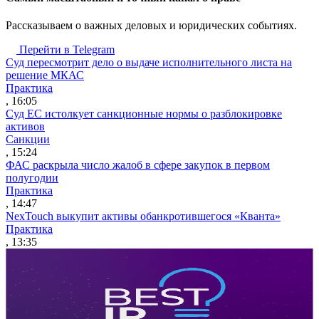
Рассказываем о важных деловых и юридических событиях.
Перейти в Telegram
Суд пересмотрит дело о выдаче исполнительного листа на
решение МКАС
Практика
, 16:05
Суд ЕС истолкует санкционные нормы о разблокировке
активов
Санкции
, 15:24
ФАС раскрыла число жалоб в сфере закупок в первом
полугодии
Практика
, 14:47
NexTouch выкупит активы обанкротившегося «Кванта»
Практика
, 13:35