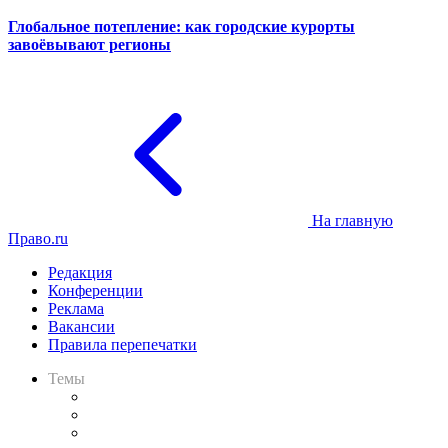
Глобальное потепление: как городские курорты
завоёвывают регионы
На главную
Право.ru
Редакция
Конференции
Реклама
Вакансии
Правила перепечатки
Темы
Практика
Законодательство
Процесс