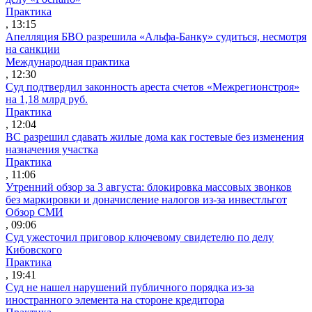
Практика
, 13:15
Апелляция БВО разрешила «Альфа-Банку» судиться, несмотря
на санкции
Международная практика
, 12:30
Суд подтвердил законность ареста счетов «Межрегионстроя»
на 1,18 млрд руб.
Практика
, 12:04
ВС разрешил сдавать жилые дома как гостевые без изменения
назначения участка
Практика
, 11:06
Утренний обзор за 3 августа: блокировка массовых звонков
без маркировки и доначисление налогов из-за инвестльгот
Обзор СМИ
, 09:06
Суд ужесточил приговор ключевому свидетелю по делу
Кибовского
Практика
, 19:41
Суд не нашел нарушений публичного порядка из-за
иностранного элемента на стороне кредитора