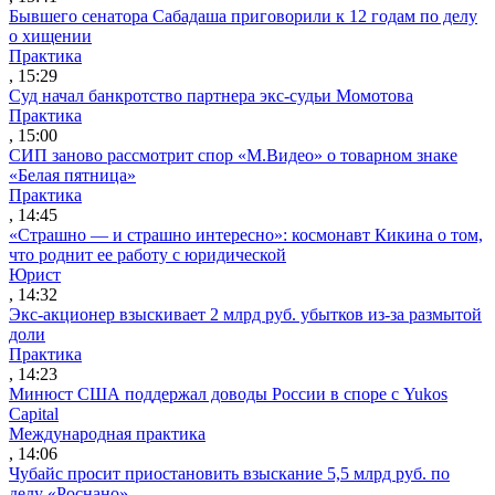
Бывшего сенатора Сабадаша приговорили к 12 годам по делу
о хищении
Практика
, 15:29
Суд начал банкротство партнера экс-судьи Момотова
Практика
, 15:00
СИП заново рассмотрит спор «М.Видео» о товарном знаке
«Белая пятница»
Практика
, 14:45
«Страшно — и страшно интересно»: космонавт Кикина о том,
что роднит ее работу с юридической
Юрист
, 14:32
Экс-акционер взыскивает 2 млрд руб. убытков из-за размытой
доли
Практика
, 14:23
Минюст США поддержал доводы России в споре с Yukos
Capital
Международная практика
, 14:06
Чубайс просит приостановить взыскание 5,5 млрд руб. по
делу «Роснано»