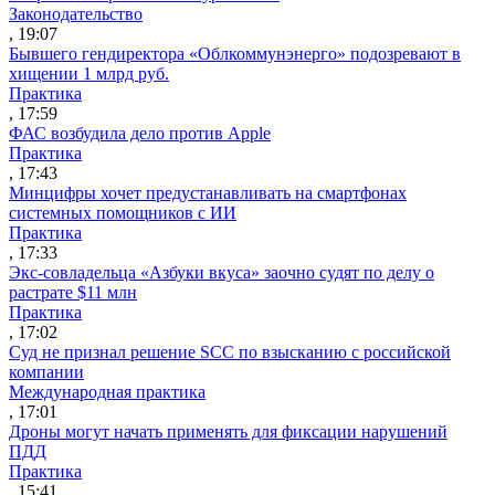
Законодательство
, 19:07
Бывшего гендиректора «Облкоммунэнерго» подозревают в
хищении 1 млрд руб.
Практика
, 17:59
ФАС возбудила дело против Apple
Практика
, 17:43
Минцифры хочет предустанавливать на смартфонах
системных помощников с ИИ
Практика
, 17:33
Экс-совладельца «Азбуки вкуса» заочно судят по делу о
растрате $11 млн
Практика
, 17:02
Суд не признал решение SCC по взысканию с российской
компании
Международная практика
, 17:01
Дроны могут начать применять для фиксации нарушений
ПДД
Практика
, 15:41