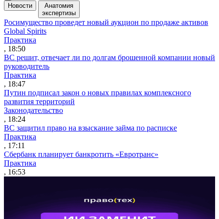
Новости
Анатомия
экспертизы
Росимущество проведет новый аукцион по продаже активов
Global Spirits
Практика
, 18:50
ВС решит, отвечает ли по долгам брошенной компании новый
руководитель
Практика
, 18:47
Путин подписал закон о новых правилах комплексного
развития территорий
Законодательство
, 18:24
ВС защитил право на взыскание займа по расписке
Практика
, 17:11
Сбербанк планирует банкротить «Евротранс»
Практика
, 16:53