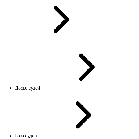
Досье судей
База судов