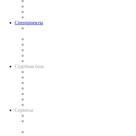
Исследования
Рынок юридических услуг
Юридическое сообщество
Важнейшие правовые темы в прессе
Спецпроекты
Подкаст «В здравом уме
и твёрдой памяти»
Legal Design
Банкротная панорама
Советы для литигаторов
Сговоры на торгах
Авто
Судебная база
Картотека арбитражных дел
Решения арбитражных судов
Календарь рассмотрения арбитражных дел
Досье судей
Информация о судах
RSS лента новостей
Вакансии для юристов
Сервисы
Справочно-правовая система
Casebook: мониторинг дел
и компаний
Caselook: поиск и анализ практики