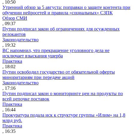
, 10:50
Утренний обзор за 5 августа: поправки о защите контента при
обучении нейросетей и правила «социальных» СЗПК
Обзор СМИ
, 09:37
Путин подписал закон об ограничениях для осужденных
релокантов
Законодательство
, 19:32
ВС напомнил, что прекращение уголовного дела не
исключает взыскания ущерба
Практика
, 18:02
Путин освободил государство от обязательной оферты
миноритариям при передаче акций
Законодательство
, 17:16
Путин подписал закон о мониторинге цен на продукты по
всей цепочке поставок
Практика
, 16:44
Прокуратура подала иск к структуре группы «Илим» на 1,8
млрд руб.
Практика
, 16:35