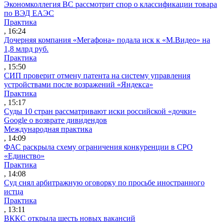
Экономколлегия ВС рассмотрит спор о классификации товара
по ВЭД ЕАЭС
Практика
, 16:24
Дочерняя компания «Мегафона» подала иск к «М.Видео» на
1,8 млрд руб.
Практика
, 15:50
СИП проверит отмену патента на систему управления
устройствами после возражений «Яндекса»
Практика
, 15:17
Суды 10 стран рассматривают иски российской «дочки»
Google о возврате дивидендов
Международная практика
, 14:09
ФАС раскрыла схему ограничения конкуренции в СРО
«Единство»
Практика
, 14:08
Суд снял арбитражную оговорку по просьбе иностранного
истца
Практика
, 13:11
ВККС открыла шесть новых вакансий