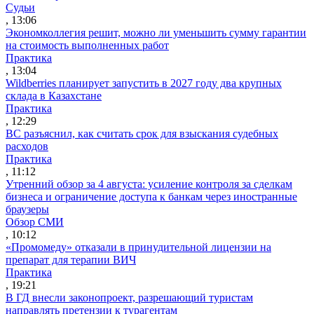
Судьи
, 13:06
Экономколлегия решит, можно ли уменьшить сумму гарантии
на стоимость выполненных работ
Практика
, 13:04
Wildberries планирует запустить в 2027 году два крупных
склада в Казахстане
Практика
, 12:29
ВС разъяснил, как считать срок для взыскания судебных
расходов
Практика
, 11:12
Утренний обзор за 4 августа: усиление контроля за сделкам
бизнеса и ограничение доступа к банкам через иностранные
браузеры
Обзор СМИ
, 10:12
«Промомеду» отказали в принудительной лицензии на
препарат для терапии ВИЧ
Практика
, 19:21
В ГД внесли законопроект, разрешающий туристам
направлять претензии к турагентам