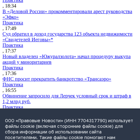
Практика
, 18:34
В «Деловой России» прокомментировали арест руководства
«Эфко»
Практика
, 17:49
Суд обратил в доход государства 123 объекта недвижимости
«Свидетелей Иеговы»*
Практика
, 17:37
Новый владелец «Южуралзолота» начал процедуру выкупа
акций у миноритариев
Практика
, 17:36
ФНС просит прекратить банкротство «Трансаэро»
Практика
, 16:55
Обвинение запросило для Лерчек условный срок и штраф в
1,2 млрд руб.
Практика
, 15:36
Суд подтвердил право фермера на выкуп арендуемого
ООО «Правовые Новости» (ИНН 7704317790) использует
сельхозучастка
файлы cookie (включая сторонние файлы cookie) для
Практика
сбора информации об использовании сайта
, 15:49
посетителями. Такие файлы cookie помогают нам