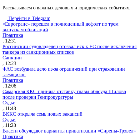
Рассказываем о важных деловых и юридических событиях.
Перейти в Telegram
«Евротранс» перешел в полноценный дефолт по трем
выпускам облигаций
Практика
, 12:31
Российский судовладелец отозвал иск к ЕС после исключения
танкера из санкционных списков
Санкции
, 12:23
ФАС возбудила дело из-за ограничений при страховании
заемщиков
Практика
, 12:06
Самарская ККС приняла отставку главы облсуда Шилова
после проверки Генпрокуратуры
Судьи
, 11:48
ВККС открыла семь новых вакансий
Судьи
, 11:28
Власти обсуждают варианты приватизации «Сирены-Трэвел»
Практика