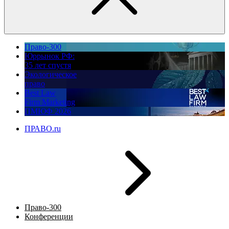
Право-300
Юррынок РФ:
35 лет спустя
Экологическое
право
Best Law
Firm Marketing
ПМЮФ 2026
ПРАВО.ru
Право-300
Конференции