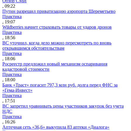
Обзор СМИ
, 09:22
Путин разрешил приватизацию аэропорта Шереметьево
Практика
, 19:07
Wildberries начнет страховать товары от ударов дронов
Практика
, 18:56
ВС уточнил, когда дело можно пересмотреть по вновь
открывшимся обстоятельствам
Практика
, 18:06
Росреестр предложил новый механизм оспаривания
кадастровой стоимости
Практика
, 18:00
Банк «Траст» погасит 797,3 млн руб. долга перед ФНС за
«Гема-Инвест»
Практика
, 17:51
ВС запретил уравнивать цены участников закупок без учета
НДС
Практика
, 16:26
Аптечная сеть «36,6» выкупила 83 аптеки «Диалога»