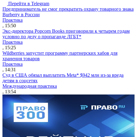
Перейти в Telegram
Предприниматель не смог прекратить охрану товарного знака
Burberry в России
Практика
, 15:50
Экс-директора Popcorn Books приговорили к четырем годам
условно по делу о пропаганде ЛГБТ*
Практика
, 15:25
Wildberries запустит программу партнерских хабов для
хранения товаров
Практика
, 14:31
Суд в США обязал выплатить Meta* $942 млн из-за вреда
детям в соцсетях
Международная практика
, 13:54