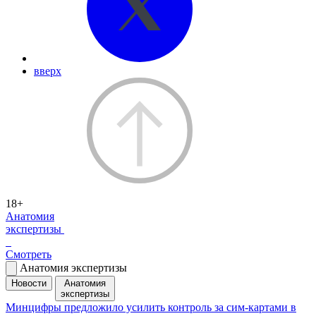
вверх
18+
Анатомия
экспертизы
Смотреть
Анатомия экспертизы
Новости
Анатомия
экспертизы
Минцифры предложило усилить контроль за сим-картами в