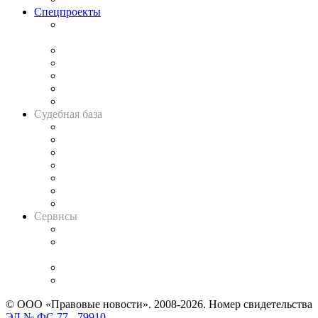
Спецпроекты
Подкаст «В здравом уме
и твёрдой памяти»
Legal Design
Банкротная панорама
Советы для литигаторов
Сговоры на торгах
Авто
Судебная база
Картотека арбитражных дел
Решения арбитражных судов
Календарь рассмотрения арбитражных дел
Досье судей
Информация о судах
RSS лента новостей
Вакансии для юристов
Сервисы
Справочно-правовая система
Casebook: мониторинг дел
и компаний
Caselook: поиск и анализ практики
CASE.ONE: управление юридической службой
© ООО «Правовые новости». 2008-2026.
Номер свидетельства
ЭЛ № ФС 77 - 79910
.