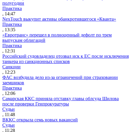
полугодии
Практика
, 14:47
NexTouch выкупит активы обанкротившегося «Кванта»
Практика
, 13:35
«Евротранс» перешел в полноценный дефолт по трем
выпускам облигаций
Практика
, 12:31
Российский судовладелец отозвал иск к ЕС после исключения
танкера из санкционных списков
Санкции
, 12:23
ФАС возбудила дело из-за ограничений при страховании
заемщиков
Практика
, 12:06
Самарская ККС приняла отставку главы облсуда Шилова
после проверки Генпрокуратуры
Судьи
, 11:48
ВККС открыла семь новых вакансий
Судьи
, 11:28