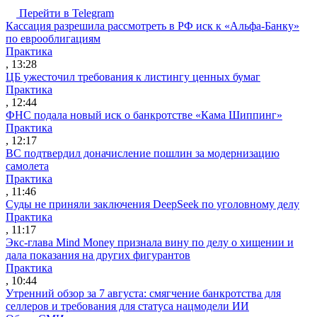
Перейти в Telegram
Кассация разрешила рассмотреть в РФ иск к «Альфа-Банку»
по еврооблигациям
Практика
, 13:28
ЦБ ужесточил требования к листингу ценных бумаг
Практика
, 12:44
ФНС подала новый иск о банкротстве «Кама Шиппинг»
Практика
, 12:17
ВС подтвердил доначисление пошлин за модернизацию
самолета
Практика
, 11:46
Суды не приняли заключения DeepSeek по уголовному делу
Практика
, 11:17
Экс-глава Mind Money признала вину по делу о хищении и
дала показания на других фигурантов
Практика
, 10:44
Утренний обзор за 7 августа: смягчение банкротства для
селлеров и требования для статуса нацмодели ИИ