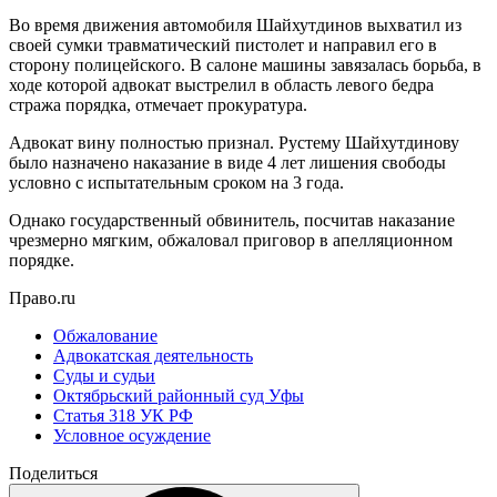
Во время движения автомобиля Шайхутдинов выхватил из
своей сумки травматический пистолет и направил его в
сторону полицейского. В салоне машины завязалась борьба, в
ходе которой адвокат выстрелил в область левого бедра
стража порядка, отмечает прокуратура.
Адвокат вину полностью признал. Рустему Шайхутдинову
было назначено наказание в виде 4 лет лишения свободы
условно с испытательным сроком на 3 года.
Однако государственный обвинитель, посчитав наказание
чрезмерно мягким, обжаловал приговор в апелляционном
порядке.
Право.ru
Обжалование
Адвокатская деятельность
Суды и судьи
Октябрьский районный суд Уфы
Статья 318 УК РФ
Условное осуждение
Поделиться