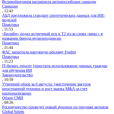
Великобритания расширила антироссийские санкции
Санкции
, 12:41
АБД предложила стандарт синтетических данных для ИИ-
моделей
Практика
, 11:53
«Билайн» подал встречный иск к Т2 из-за слова «микс» в
названии бренда мультиподписки
Практика
, 11:44
ФАС запретила наружную рекламу Fonbet
Практика
, 11:23
IT-бизнес просит упростить использование данных граждан
для обучения ИИ
Законодательство
, 10:59
Утренний обзор за 6 августа: ужесточение закупок
иностранной техники и рост рынка M&A за счет
национализации
Обзор СМИ
, 09:26
Росимущество проведет новый аукцион по продаже активов
Global Spirits