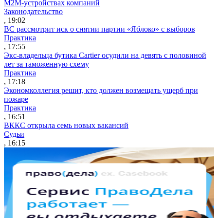
M2M-устройствах компаний
Законодательство
, 19:02
ВС рассмотрит иск о снятии партии «Яблоко» с выборов
Практика
, 17:55
Экс-владельца бутика Cartier осудили на девять с половиной
лет за таможенную схему
Практика
, 17:18
Экономколлегия решит, кто должен возмещать ущерб при
пожаре
Практика
, 16:51
ВККС открыла семь новых вакансий
Судьи
, 16:15