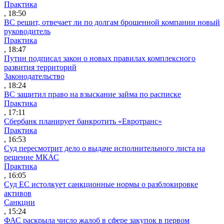
Практика
, 18:50
ВС решит, отвечает ли по долгам брошенной компании новый
руководитель
Практика
, 18:47
Путин подписал закон о новых правилах комплексного
развития территорий
Законодательство
, 18:24
ВС защитил право на взыскание займа по расписке
Практика
, 17:11
Сбербанк планирует банкротить «Евротранс»
Практика
, 16:53
Суд пересмотрит дело о выдаче исполнительного листа на
решение МКАС
Практика
, 16:05
Суд ЕС истолкует санкционные нормы о разблокировке
активов
Санкции
, 15:24
ФАС раскрыла число жалоб в сфере закупок в первом