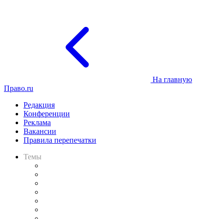
На главную
Право.ru
Редакция
Конференции
Реклама
Вакансии
Правила перепечатки
Темы
Практика
Законодательство
Процесс
Исследования
Рынок юридических услуг
Юридическое сообщество
Важнейшие правовые темы в прессе