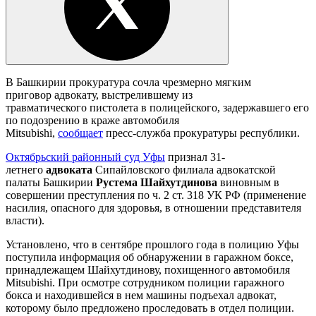
В Башкирии прокуратура сочла чрезмерно мягким
приговор адвокату, выстрелившему из
травматического пистолета в полицейского, задержавшего его
по подозрению в краже автомобиля
Mitsubishi,
сообщает
пресс-служба прокуратуры республики.
Октябрьский районный суд Уфы
признал 31-
летнего
адвоката
Сипайловского филиала адвокатской
палаты Башкирии
Рустема Шайхутдинова
виновным в
совершении преступления по ч. 2 ст. 318 УК РФ (применение
насилия, опасного для здоровья, в отношении представителя
власти).
Установлено, что в сентябре прошлого года в полицию Уфы
поступила информация об обнаружении в гаражном боксе,
принадлежащем Шайхутдинову, похищенного автомобиля
Mitsubishi. При осмотре сотрудником полиции гаражного
бокса и находившейся в нем машины подъехал адвокат,
которому было предложено проследовать в отдел полиции.