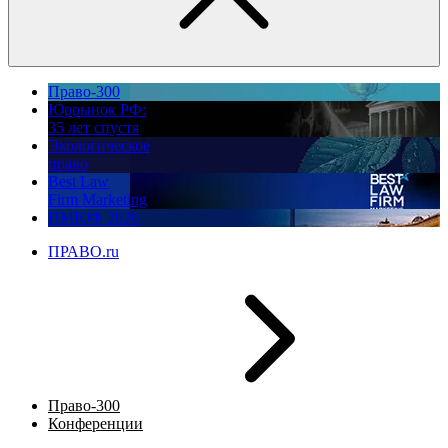
Право-300
Юррынок РФ:
35 лет спустя
Экологическое
право
Best Law
Firm Marketing
ПМЮФ 2026
ПРАВО.ru
Право-300
Конференции