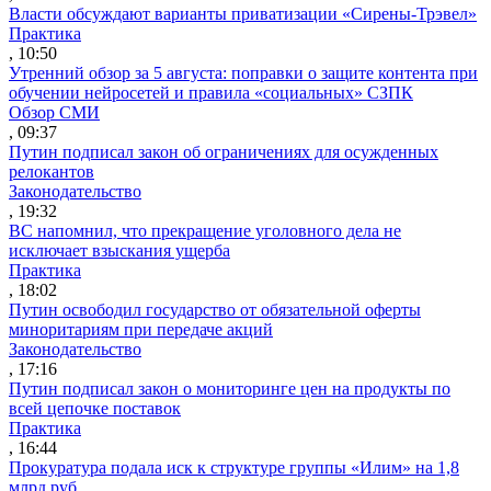
Власти обсуждают варианты приватизации «Сирены-Трэвел»
Практика
, 10:50
Утренний обзор за 5 августа: поправки о защите контента при
обучении нейросетей и правила «социальных» СЗПК
Обзор СМИ
, 09:37
Путин подписал закон об ограничениях для осужденных
релокантов
Законодательство
, 19:32
ВС напомнил, что прекращение уголовного дела не
исключает взыскания ущерба
Практика
, 18:02
Путин освободил государство от обязательной оферты
миноритариям при передаче акций
Законодательство
, 17:16
Путин подписал закон о мониторинге цен на продукты по
всей цепочке поставок
Практика
, 16:44
Прокуратура подала иск к структуре группы «Илим» на 1,8
млрд руб.