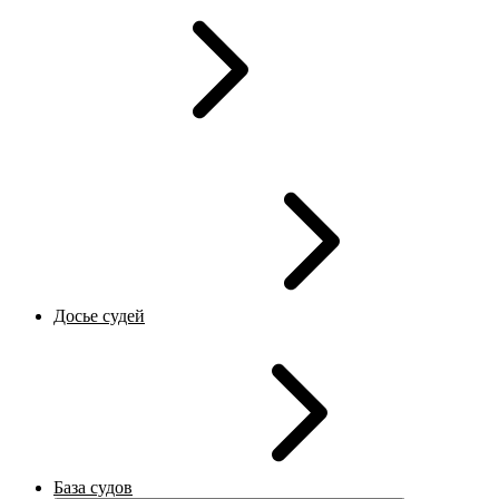
Досье судей
База судов