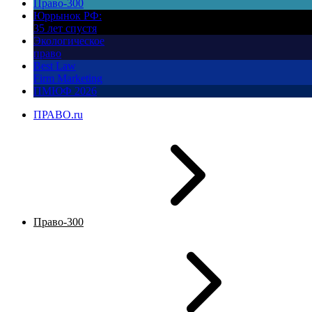
Право-300
Юррынок РФ:
35 лет спустя
Экологическое
право
Best Law
Firm Marketing
ПМЮФ 2026
ПРАВО.ru
Право-300