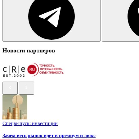
Новости партнеров
Спецвыпуск: инвестиции
Зачем весь рынок идет в премиум и люкс