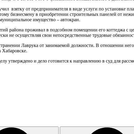
олучил взятку от предпринимателя в виде услуги по установке п
этому бизнесмену в приобретении строительных панелей от неж
 муниципальное имущество – автокран.
ятий района проживал в подсобном помещении его коттеджа с ц
ески не осуществляя свои непосредственные трудовые обязаннос
странении Лаврука от занимаемой должности. В отношении него 
 Хабаровске.
лу утверждено и дело готовится к направлению в суд для рассм