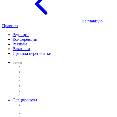
На главную
Право.ru
Редакция
Конференции
Реклама
Вакансии
Правила перепечатки
Темы
Практика
Законодательство
Процесс
Исследования
Рынок юридических услуг
Юридическое сообщество
Важнейшие правовые темы в прессе
Спецпроекты
Подкаст «В здравом уме
и твёрдой памяти»
Legal Design