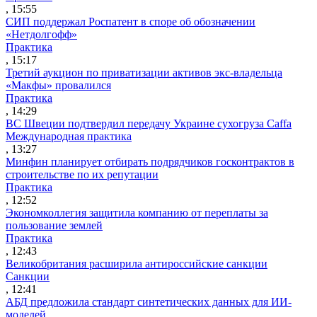
, 15:55
СИП поддержал Роспатент в споре об обозначении
«Нетдолгофф»
Практика
, 15:17
Третий аукцион по приватизации активов экс-владельца
«Макфы» провалился
Практика
, 14:29
ВС Швеции подтвердил передачу Украине сухогруза Caffa
Международная практика
, 13:27
Минфин планирует отбирать подрядчиков госконтрактов в
строительстве по их репутации
Практика
, 12:52
Экономколлегия защитила компанию от переплаты за
пользование землей
Практика
, 12:43
Великобритания расширила антироссийские санкции
Санкции
, 12:41
АБД предложила стандарт синтетических данных для ИИ-
моделей