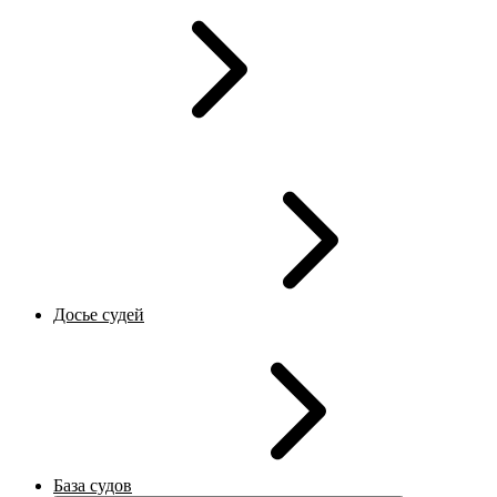
Досье судей
База судов