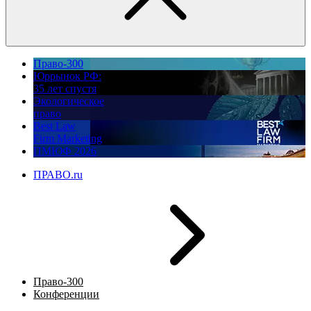
Право-300
Юррынок РФ:
35 лет спустя
Экологическое
право
Best Law
Firm Marketing
ПМЮФ 2026
ПРАВО.ru
Право-300
Конференции