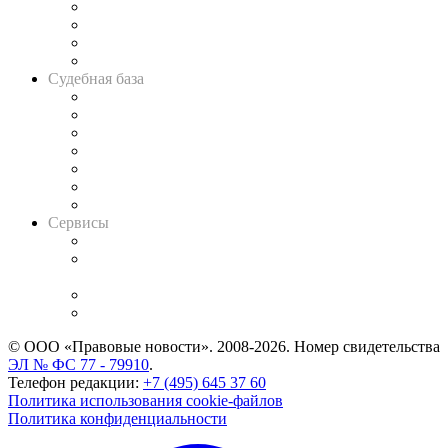
Банкротная панорама
Советы для литигаторов
Сговоры на торгах
Авто
Судебная база
Картотека арбитражных дел
Решения арбитражных судов
Календарь рассмотрения арбитражных дел
Досье судей
Информация о судах
RSS лента новостей
Вакансии для юристов
Сервисы
Справочно-правовая система
Casebook: мониторинг дел
и компаний
Caselook: поиск и анализ практики
CASE.ONE: управление юридической службой
© ООО «Правовые новости». 2008-2026.
Номер свидетельства
ЭЛ № ФС 77 - 79910
.
Телефон редакции:
+7 (495) 645 37 60
Политика использования cookie-файлов
Политика конфиденциальности