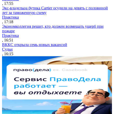
, 17:55
Экс-владельца бутика Cartier осудили на девять с половиной
лет за таможенную схему
Практика
, 17:18
Экономколлегия решит, кто должен возмещать ущерб при
пожаре
Практика
, 16:51
ВККС открыла семь новых вакансий
Судьи
, 16:15