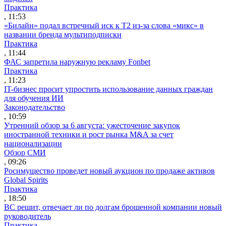
Практика
, 11:53
«Билайн» подал встречный иск к Т2 из-за слова «микс» в
названии бренда мультиподписки
Практика
, 11:44
ФАС запретила наружную рекламу Fonbet
Практика
, 11:23
IT-бизнес просит упростить использование данных граждан
для обучения ИИ
Законодательство
, 10:59
Утренний обзор за 6 августа: ужесточение закупок
иностранной техники и рост рынка M&A за счет
национализации
Обзор СМИ
, 09:26
Росимущество проведет новый аукцион по продаже активов
Global Spirits
Практика
, 18:50
ВС решит, отвечает ли по долгам брошенной компании новый
руководитель
Практика