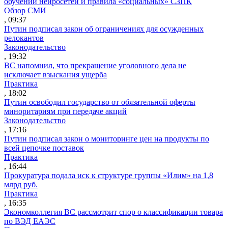
обучении нейросетей и правила «социальных» СЗПК
Обзор СМИ
, 09:37
Путин подписал закон об ограничениях для осужденных
релокантов
Законодательство
, 19:32
ВС напомнил, что прекращение уголовного дела не
исключает взыскания ущерба
Практика
, 18:02
Путин освободил государство от обязательной оферты
миноритариям при передаче акций
Законодательство
, 17:16
Путин подписал закон о мониторинге цен на продукты по
всей цепочке поставок
Практика
, 16:44
Прокуратура подала иск к структуре группы «Илим» на 1,8
млрд руб.
Практика
, 16:35
Экономколлегия ВС рассмотрит спор о классификации товара
по ВЭД ЕАЭС