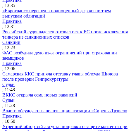
Практика
, 13:35
«Евротранс» перешел в полноценный дефолт по трем
выпускам облигаций
Практика
, 12:31
Российский судовладелец отозвал иск к ЕС после исключения
танкера из санкционных списков
Санкции
, 12:23
ФАС возбудила дело из-за ограничений при страховании
заемщиков
Практика
, 12:06
Самарская ККС приняла отставку главы облсуда Шилова
после проверки Генпрокуратуры
Судьи
, 11:48
ВККС открыла семь новых вакансий
Судьи
, 11:28
Власти обсуждают варианты приватизации «Сирены-Трэвел»
Практика
, 10:50
Утренний обзор за 5 августа: поправки о защите контента при