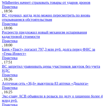
Wildberries начнет страховать товары от ударов дронов
Практика
, 18:56
ВС уточнил, когда дело можно пересмотреть по вновь
открывшимся обстоятельствам
Практика
, 18:06
Росреестр предложил новый механизм оспаривания
кадастровой стоимости
Практика
, 18:00
Банк «Траст» погасит 797,3 млн руб. долга перед ФНС за
«Гема-Инвест»
Практика
, 17:51
ВС запретил уравнивать цены участников закупок без учета
НДС
Практика
, 16:26
Аптечная сеть «36,6» выкупила 83 аптеки «Диалога»
Практика
, 16:25
Экс-главу АСВ объявили в розыск по делу о хищении более 4
млрд руб.
Практика