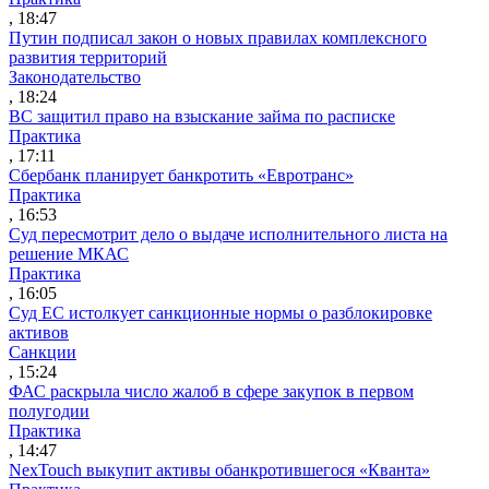
, 18:47
Путин подписал закон о новых правилах комплексного
развития территорий
Законодательство
, 18:24
ВС защитил право на взыскание займа по расписке
Практика
, 17:11
Сбербанк планирует банкротить «Евротранс»
Практика
, 16:53
Суд пересмотрит дело о выдаче исполнительного листа на
решение МКАС
Практика
, 16:05
Суд ЕС истолкует санкционные нормы о разблокировке
активов
Санкции
, 15:24
ФАС раскрыла число жалоб в сфере закупок в первом
полугодии
Практика
, 14:47
NexTouch выкупит активы обанкротившегося «Кванта»