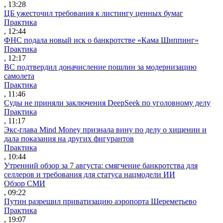
, 13:28
ЦБ ужесточил требования к листингу ценных бумаг
Практика
, 12:44
ФНС подала новый иск о банкротстве «Кама Шиппинг»
Практика
, 12:17
ВС подтвердил доначисление пошлин за модернизацию
самолета
Практика
, 11:46
Суды не приняли заключения DeepSeek по уголовному делу
Практика
, 11:17
Экс-глава Mind Money признала вину по делу о хищении и
дала показания на других фигурантов
Практика
, 10:44
Утренний обзор за 7 августа: смягчение банкротства для
селлеров и требования для статуса нацмодели ИИ
Обзор СМИ
, 09:22
Путин разрешил приватизацию аэропорта Шереметьево
Практика
, 19:07