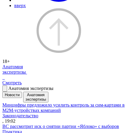
вверх
18+
Анатомия
экспертизы
Смотреть
Анатомия экспертизы
Новости
Анатомия
экспертизы
Минцифры предложило усилить контроль за сим-картами в
M2M-устройствах компаний
Законодательство
, 19:02
ВС рассмотрит иск о снятии партии «Яблоко» с выборов
Практика