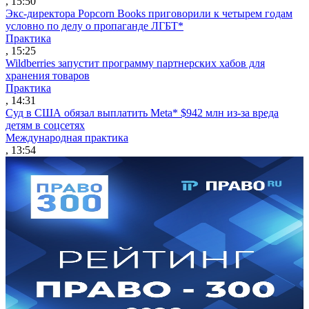
, 15:50
Экс-директора Popcorn Books приговорили к четырем годам
условно по делу о пропаганде ЛГБТ*
Практика
, 15:25
Wildberries запустит программу партнерских хабов для
хранения товаров
Практика
, 14:31
Суд в США обязал выплатить Meta* $942 млн из-за вреда
детям в соцсетях
Международная практика
, 13:54