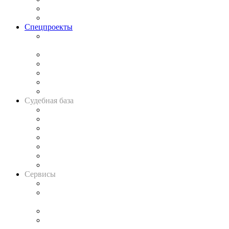
Юридическое сообщество
Важнейшие правовые темы в прессе
Спецпроекты
Подкаст «В здравом уме
и твёрдой памяти»
Legal Design
Банкротная панорама
Советы для литигаторов
Сговоры на торгах
Авто
Судебная база
Картотека арбитражных дел
Решения арбитражных судов
Календарь рассмотрения арбитражных дел
Досье судей
Информация о судах
RSS лента новостей
Вакансии для юристов
Сервисы
Справочно-правовая система
Casebook: мониторинг дел
и компаний
Caselook: поиск и анализ практики
CASE.ONE: управление юридической службой