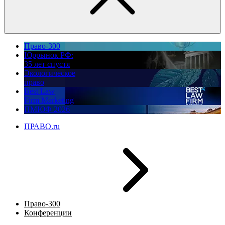
Право-300
Юррынок РФ:
35 лет спустя
Экологическое
право
Best Law
Firm Marketing
ПМЮФ 2026
ПРАВО.ru
Право-300
Конференции