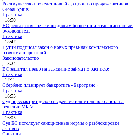
Росимущество проведет новый аукцион по продаже активов
Global Spirits
Практика
, 18:50
ВС решит, отвечает ли по долгам брошенной компании новый
руководитель
Практика
, 18:47
Путин подписал закон о новых правилах комплексного
развития территорий
Законодательство
, 18:24
ВС защитил право на взыскание займа по расписке
Практика
, 17:11
Сбербанк планирует банкротить «Евротранс»
Практика
, 16:53
Суд пересмотрит дело о выдаче исполнительного листа на
решение МКАС
Практика
, 16:05
Суд ЕС истолкует санкционные нормы о разблокировке
активов
Санкции