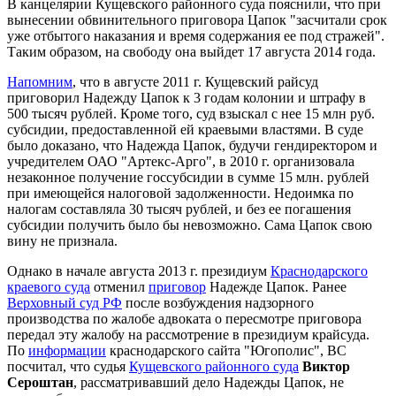
В канцелярии Кущевского районного суда пояснили, что при
вынесении обвинительного приговора Цапок "засчитали срок
уже отбытого наказания и время содержания ее под стражей".
Таким образом, на свободу она выйдет 17 августа 2014 года.
Напомним
, что в августе 2011 г. Кущевский райсуд
приговорил Надежду Цапок к 3 годам колонии и штрафу в
500 тысяч рублей. Кроме того, суд взыскал с нее 15 млн руб.
субсидии, предоставленной ей краевыми властями. В суде
было доказано, что Надежда Цапок, будучи гендиректором и
учредителем ОАО "Артекс-Арго", в 2010 г. организовала
незаконное получение госсубсидии в сумме 15 млн. рублей
при имеющейся налоговой задолженности. Недоимка по
налогам составляла 30 тысяч рублей, и без ее погашения
субсидии получить было бы невозможно. Сама Цапок свою
вину не признала.
Однако в начале августа 2013 г. президиум
Краснодарского
краевого суда
отменил
приговор
Надежде Цапок. Ранее
Верховный суд РФ
после возбуждения надзорного
производства по жалобе адвоката о пересмотре приговора
передал эту жалобу на рассмотрение в президиум крайсуда.
По
информации
краснодарского сайта "Югополис", ВС
посчитал, что судья
Кущевского районного суда
Виктор
Сероштан
, рассматривавший дело Надежды Цапок, не