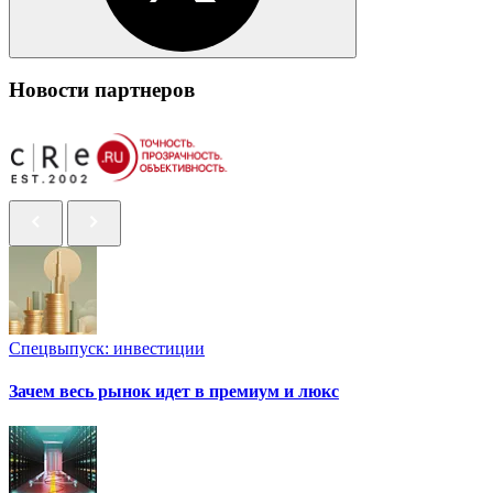
Новости партнеров
Спецвыпуск: инвестиции
Зачем весь рынок идет в премиум и люкс