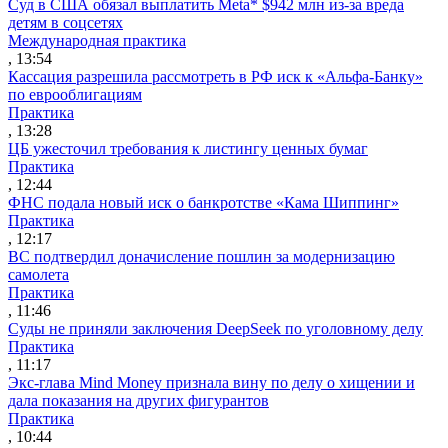
Суд в США обязал выплатить Meta* $942 млн из-за вреда
детям в соцсетях
Международная практика
, 13:54
Кассация разрешила рассмотреть в РФ иск к «Альфа-Банку»
по еврооблигациям
Практика
, 13:28
ЦБ ужесточил требования к листингу ценных бумаг
Практика
, 12:44
ФНС подала новый иск о банкротстве «Кама Шиппинг»
Практика
, 12:17
ВС подтвердил доначисление пошлин за модернизацию
самолета
Практика
, 11:46
Суды не приняли заключения DeepSeek по уголовному делу
Практика
, 11:17
Экс-глава Mind Money признала вину по делу о хищении и
дала показания на других фигурантов
Практика
, 10:44