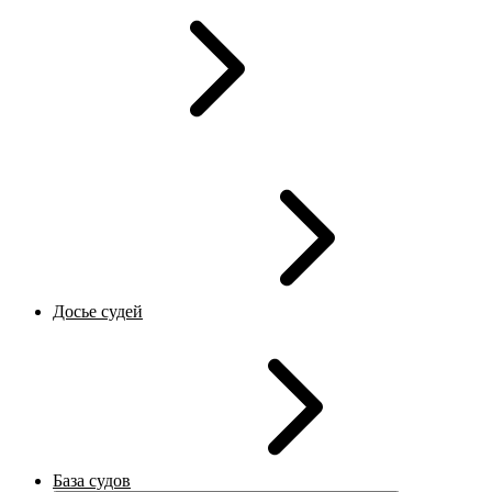
Досье судей
База судов