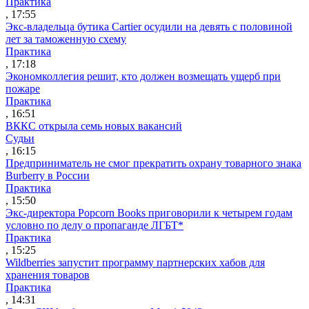
Практика
, 17:55
Экс-владельца бутика Cartier осудили на девять с половиной
лет за таможенную схему
Практика
, 17:18
Экономколлегия решит, кто должен возмещать ущерб при
пожаре
Практика
, 16:51
ВККС открыла семь новых вакансий
Судьи
, 16:15
Предприниматель не смог прекратить охрану товарного знака
Burberry в России
Практика
, 15:50
Экс-директора Popcorn Books приговорили к четырем годам
условно по делу о пропаганде ЛГБТ*
Практика
, 15:25
Wildberries запустит программу партнерских хабов для
хранения товаров
Практика
, 14:31