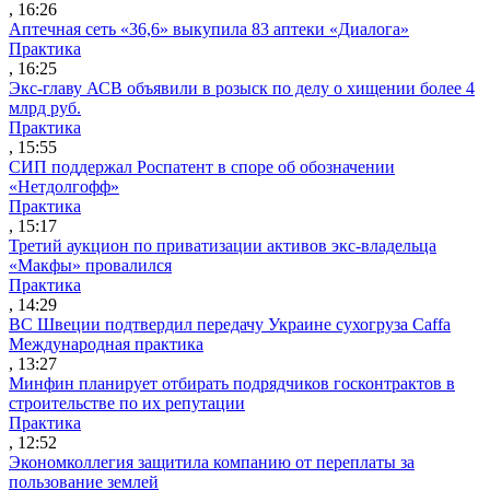
, 16:26
Аптечная сеть «36,6» выкупила 83 аптеки «Диалога»
Практика
, 16:25
Экс-главу АСВ объявили в розыск по делу о хищении более 4
млрд руб.
Практика
, 15:55
СИП поддержал Роспатент в споре об обозначении
«Нетдолгофф»
Практика
, 15:17
Третий аукцион по приватизации активов экс-владельца
«Макфы» провалился
Практика
, 14:29
ВС Швеции подтвердил передачу Украине сухогруза Caffa
Международная практика
, 13:27
Минфин планирует отбирать подрядчиков госконтрактов в
строительстве по их репутации
Практика
, 12:52
Экономколлегия защитила компанию от переплаты за
пользование землей