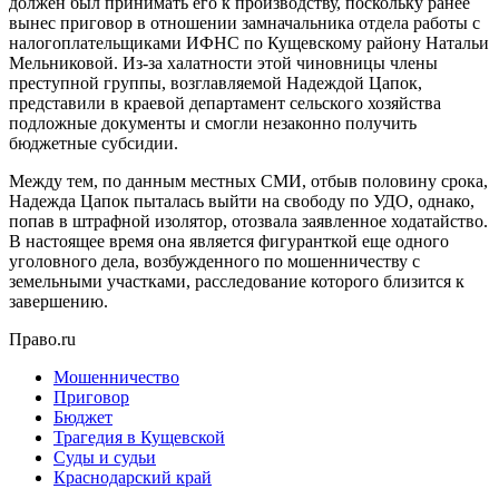
должен был принимать его к производству, поскольку ранее
вынес приговор в отношении замначальника отдела работы с
налогоплательщиками ИФНС по Кущевскому району Натальи
Мельниковой. Из-за халатности этой чиновницы члены
преступной группы, возглавляемой Надеждой Цапок,
представили в краевой департамент сельского хозяйства
подложные документы и смогли незаконно получить
бюджетные субсидии.
Между тем, по данным местных СМИ, отбыв половину срока,
Надежда Цапок пыталась выйти на свободу по УДО, однако,
попав в штрафной изолятор, отозвала заявленное ходатайство.
В настоящее время она является фигуранткой еще одного
уголовного дела, возбужденного по мошенничеству с
земельными участками, расследование которого близится к
завершению.
Право.ru
Мошенничество
Приговор
Бюджет
Трагедия в Кущевской
Суды и судьи
Краснодарский край