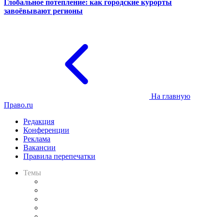
Глобальное потепление: как городские курорты
завоёвывают регионы
На главную
Право.ru
Редакция
Конференции
Реклама
Вакансии
Правила перепечатки
Темы
Практика
Законодательство
Процесс
Исследования
Рынок юридических услуг