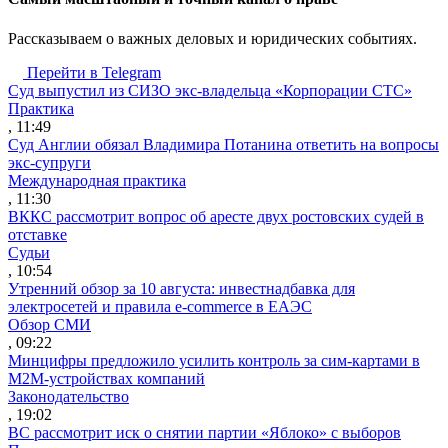
Рассказываем о важных деловых и юридических событиях.
Перейти в Telegram
Суд выпустил из СИЗО экс-владельца «Корпорации СТС»
Практика
, 11:49
Суд Англии обязал Владимира Потанина ответить на вопросы
экс-супруги
Международная практика
, 11:30
ВККС рассмотрит вопрос об аресте двух ростовских судей в
отставке
Судьи
, 10:54
Утренний обзор за 10 августа: инвестнадбавка для
электросетей и правила e-commerce в ЕАЭС
Обзор СМИ
, 09:22
Минцифры предложило усилить контроль за сим-картами в
M2M-устройствах компаний
Законодательство
, 19:02
ВС рассмотрит иск о снятии партии «Яблоко» с выборов