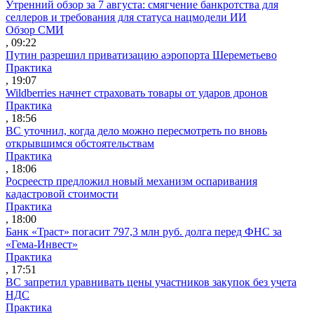
Утренний обзор за 7 августа: смягчение банкротства для
селлеров и требования для статуса нацмодели ИИ
Обзор СМИ
, 09:22
Путин разрешил приватизацию аэропорта Шереметьево
Практика
, 19:07
Wildberries начнет страховать товары от ударов дронов
Практика
, 18:56
ВС уточнил, когда дело можно пересмотреть по вновь
открывшимся обстоятельствам
Практика
, 18:06
Росреестр предложил новый механизм оспаривания
кадастровой стоимости
Практика
, 18:00
Банк «Траст» погасит 797,3 млн руб. долга перед ФНС за
«Гема-Инвест»
Практика
, 17:51
ВС запретил уравнивать цены участников закупок без учета
НДС
Практика