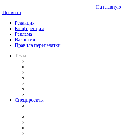
На главную
Право.ru
Редакция
Конференции
Реклама
Вакансии
Правила перепечатки
Темы
Практика
Законодательство
Процесс
Исследования
Рынок юридических услуг
Юридическое сообщество
Важнейшие правовые темы в прессе
Спецпроекты
Подкаст «В здравом уме
и твёрдой памяти»
Legal Design
Банкротная панорама
Советы для литигаторов
Сговоры на торгах