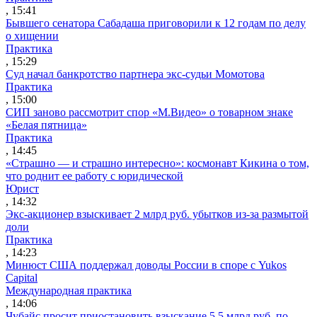
, 15:41
Бывшего сенатора Сабадаша приговорили к 12 годам по делу
о хищении
Практика
, 15:29
Суд начал банкротство партнера экс-судьи Момотова
Практика
, 15:00
СИП заново рассмотрит спор «М.Видео» о товарном знаке
«Белая пятница»
Практика
, 14:45
«Страшно — и страшно интересно»: космонавт Кикина о том,
что роднит ее работу с юридической
Юрист
, 14:32
Экс-акционер взыскивает 2 млрд руб. убытков из-за размытой
доли
Практика
, 14:23
Минюст США поддержал доводы России в споре с Yukos
Capital
Международная практика
, 14:06
Чубайс просит приостановить взыскание 5,5 млрд руб. по