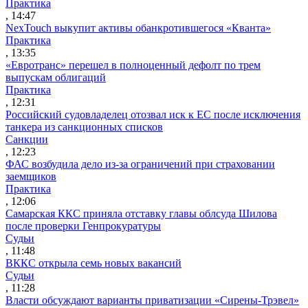
Практика
, 14:47
NexTouch выкупит активы обанкротившегося «Кванта»
Практика
, 13:35
«Евротранс» перешел в полноценный дефолт по трем
выпускам облигаций
Практика
, 12:31
Российский судовладелец отозвал иск к ЕС после исключения
танкера из санкционных списков
Санкции
, 12:23
ФАС возбудила дело из-за ограничений при страховании
заемщиков
Практика
, 12:06
Самарская ККС приняла отставку главы облсуда Шилова
после проверки Генпрокуратуры
Судьи
, 11:48
ВККС открыла семь новых вакансий
Судьи
, 11:28
Власти обсуждают варианты приватизации «Сирены-Трэвел»