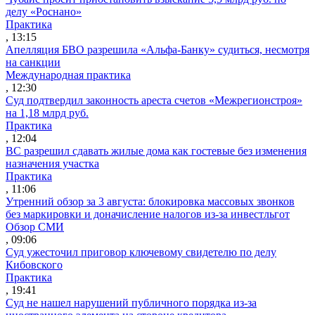
делу «Роснано»
Практика
, 13:15
Апелляция БВО разрешила «Альфа-Банку» судиться, несмотря
на санкции
Международная практика
, 12:30
Суд подтвердил законность ареста счетов «Межрегионстроя»
на 1,18 млрд руб.
Практика
, 12:04
ВС разрешил сдавать жилые дома как гостевые без изменения
назначения участка
Практика
, 11:06
Утренний обзор за 3 августа: блокировка массовых звонков
без маркировки и доначисление налогов из-за инвестльгот
Обзор СМИ
, 09:06
Суд ужесточил приговор ключевому свидетелю по делу
Кибовского
Практика
, 19:41
Суд не нашел нарушений публичного порядка из-за