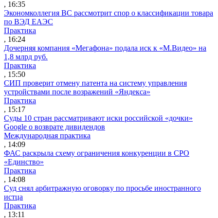
, 16:35
Экономколлегия ВС рассмотрит спор о классификации товара
по ВЭД ЕАЭС
Практика
, 16:24
Дочерняя компания «Мегафона» подала иск к «М.Видео» на
1,8 млрд руб.
Практика
, 15:50
СИП проверит отмену патента на систему управления
устройствами после возражений «Яндекса»
Практика
, 15:17
Суды 10 стран рассматривают иски российской «дочки»
Google о возврате дивидендов
Международная практика
, 14:09
ФАС раскрыла схему ограничения конкуренции в СРО
«Единство»
Практика
, 14:08
Суд снял арбитражную оговорку по просьбе иностранного
истца
Практика
, 13:11