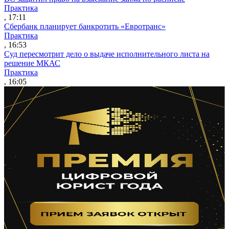
Практика
, 17:11
Сбербанк планирует банкротить «Евротранс»
Практика
, 16:53
Суд пересмотрит дело о выдаче исполнительного листа на
решение МКАС
Практика
, 16:05