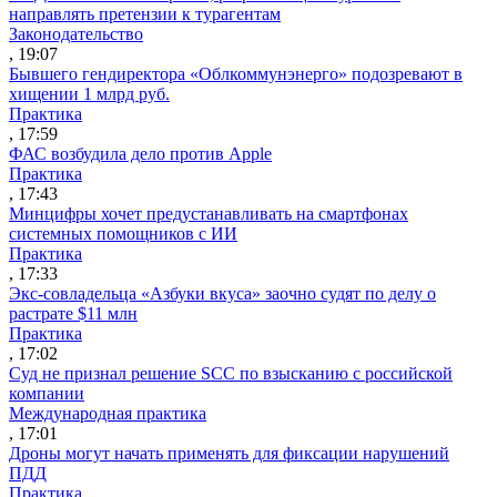
направлять претензии к турагентам
Законодательство
, 19:07
Бывшего гендиректора «Облкоммунэнерго» подозревают в
хищении 1 млрд руб.
Практика
, 17:59
ФАС возбудила дело против Apple
Практика
, 17:43
Минцифры хочет предустанавливать на смартфонах
системных помощников с ИИ
Практика
, 17:33
Экс-совладельца «Азбуки вкуса» заочно судят по делу о
растрате $11 млн
Практика
, 17:02
Суд не признал решение SCC по взысканию с российской
компании
Международная практика
, 17:01
Дроны могут начать применять для фиксации нарушений
ПДД
Практика