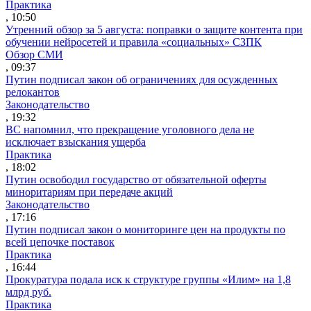
Практика
, 10:50
Утренний обзор за 5 августа: поправки о защите контента при
обучении нейросетей и правила «социальных» СЗПК
Обзор СМИ
, 09:37
Путин подписал закон об ограничениях для осужденных
релокантов
Законодательство
, 19:32
ВС напомнил, что прекращение уголовного дела не
исключает взыскания ущерба
Практика
, 18:02
Путин освободил государство от обязательной оферты
миноритариям при передаче акций
Законодательство
, 17:16
Путин подписал закон о мониторинге цен на продукты по
всей цепочке поставок
Практика
, 16:44
Прокуратура подала иск к структуре группы «Илим» на 1,8
млрд руб.
Практика