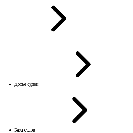
Досье судей
База судов