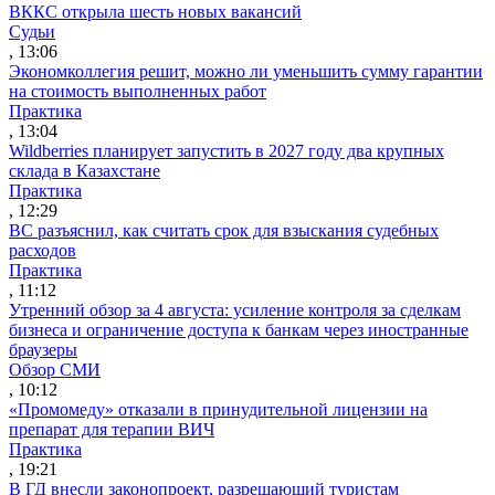
ВККС открыла шесть новых вакансий
Судьи
, 13:06
Экономколлегия решит, можно ли уменьшить сумму гарантии
на стоимость выполненных работ
Практика
, 13:04
Wildberries планирует запустить в 2027 году два крупных
склада в Казахстане
Практика
, 12:29
ВС разъяснил, как считать срок для взыскания судебных
расходов
Практика
, 11:12
Утренний обзор за 4 августа: усиление контроля за сделкам
бизнеса и ограничение доступа к банкам через иностранные
браузеры
Обзор СМИ
, 10:12
«Промомеду» отказали в принудительной лицензии на
препарат для терапии ВИЧ
Практика
, 19:21
В ГД внесли законопроект, разрешающий туристам