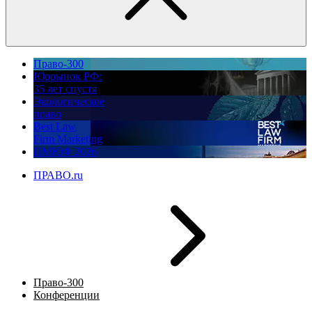
Право-300
Юррынок РФ:
35 лет спустя
Экологическое
право
Best Law
Firm Marketing
ПМЮФ 2026
ПРАВО.ru
Право-300
Конференции