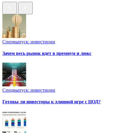
Спецвыпуск: инвестиции
Зачем весь рынок идет в премиум и люкс
Спецвыпуск: инвестиции
Готовы ли инвесторы к длинной игре с ЦОД?