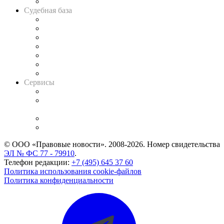
Авто
Судебная база
Картотека арбитражных дел
Решения арбитражных судов
Календарь рассмотрения арбитражных дел
Досье судей
Информация о судах
RSS лента новостей
Вакансии для юристов
Сервисы
Справочно-правовая система
Casebook: мониторинг дел
и компаний
Caselook: поиск и анализ практики
CASE.ONE: управление юридической службой
© ООО «Правовые новости». 2008-2026.
Номер свидетельства
ЭЛ № ФС 77 - 79910
.
Телефон редакции:
+7 (495) 645 37 60
Политика использования cookie-файлов
Политика конфиденциальности