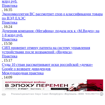
млрд руб.
Практика
, 16:35
Экономколлегия ВС рассмотрит спор о классификации товара
по ВЭД ЕАЭС
Практика
, 16:24
Дочерняя компания «Мегафона» подала иск к «М.Видео» на
1,8 млрд руб.
Практика
, 15:50
СИП проверит отмену патента на систему управления
устройствами после возражений «Яндекса»
Практика
, 15:17
Суды 10 стран рассматривают иски российской «дочки»
Google о возврате дивидендов
Международная практика
, 14:09
Реклама
Адвокатское бюро Санкт-Петербурга «Вертикаль» ИНН 7841290773
Реклама
АО"ПРАВО.РУ" ИНН: 7708095468