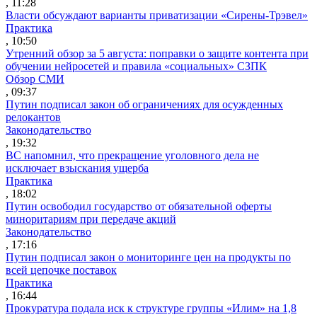
, 11:28
Власти обсуждают варианты приватизации «Сирены-Трэвел»
Практика
, 10:50
Утренний обзор за 5 августа: поправки о защите контента при
обучении нейросетей и правила «социальных» СЗПК
Обзор СМИ
, 09:37
Путин подписал закон об ограничениях для осужденных
релокантов
Законодательство
, 19:32
ВС напомнил, что прекращение уголовного дела не
исключает взыскания ущерба
Практика
, 18:02
Путин освободил государство от обязательной оферты
миноритариям при передаче акций
Законодательство
, 17:16
Путин подписал закон о мониторинге цен на продукты по
всей цепочке поставок
Практика
, 16:44
Прокуратура подала иск к структуре группы «Илим» на 1,8