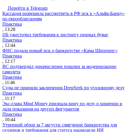
Перейти в Telegram
Кассация разрешила рассмотреть в РФ иск к «Альфа-Банку»
по еврооблигациям
Практика
, 13:28
ЦБ ужесточил требования к листингу ценных бумаг
Практика
, 12:44
ФНС подала новый иск о банкротстве «Кама Шиппинг»
Практика
, 12:17
ВС подтвердил доначисление пошлин за модернизацию
самолета
Практика
, 11:46
Суды не приняли заключения DeepSeek по уголовному делу
Практика
, 11:17
Экс-глава Mind Money признала вину по делу о хищении и
дала показания на других фигурантов
Практика
, 10:44
Утренний обзор за 7 августа: смягчение банкротства для
селлеров и требования для статуса нацмодели ИИ