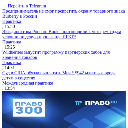
Перейти в Telegram
Предприниматель не смог прекратить охрану товарного знака
Burberry в России
Практика
, 15:50
Экс-директора Popcorn Books приговорили к четырем годам
условно по делу о пропаганде ЛГБТ*
Практика
, 15:25
Wildberries запустит программу партнерских хабов для
хранения товаров
Практика
, 14:31
Суд в США обязал выплатить Meta* $942 млн из-за вреда
детям в соцсетях
Международная практика
, 13:54