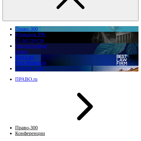
Право-300
Юррынок РФ:
35 лет спустя
Экологическое
право
Best Law
Firm Marketing
ПМЮФ 2026
ПРАВО.ru
Право-300
Конференции