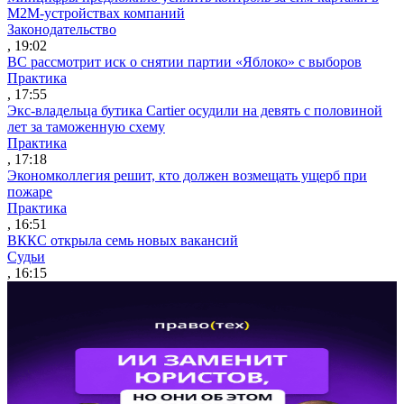
M2M-устройствах компаний
Законодательство
, 19:02
ВС рассмотрит иск о снятии партии «Яблоко» с выборов
Практика
, 17:55
Экс-владельца бутика Cartier осудили на девять с половиной
лет за таможенную схему
Практика
, 17:18
Экономколлегия решит, кто должен возмещать ущерб при
пожаре
Практика
, 16:51
ВККС открыла семь новых вакансий
Судьи
, 16:15