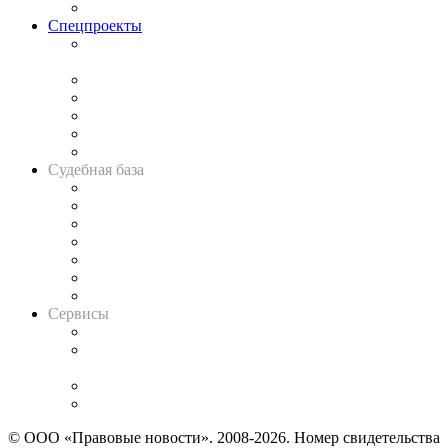
Важнейшие правовые темы в прессе
Спецпроекты
Подкаст «В здравом уме
и твёрдой памяти»
Legal Design
Банкротная панорама
Советы для литигаторов
Сговоры на торгах
Авто
Судебная база
Картотека арбитражных дел
Решения арбитражных судов
Календарь рассмотрения арбитражных дел
Досье судей
Информация о судах
RSS лента новостей
Вакансии для юристов
Сервисы
Справочно-правовая система
Casebook: мониторинг дел
и компаний
Caselook: поиск и анализ практики
CASE.ONE: управление юридической службой
© ООО «Правовые новости». 2008-2026.
Номер свидетельства