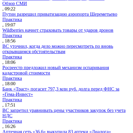
Обзор СМИ
, 09:22
Путин разрешил приватизацию аэропорта Шереметьево
Практика
, 19:07
Wildberries начнет страховать товары от ударов дронов
Практика
, 18:56
ВС уточнил, когда дело можно пересмотреть по вновь
открывшимся обстоятельствам
Практика
, 18:06
Росреестр предложил новый механизм оспаривания
кадастровой стоимости
Практика
, 18:00
Банк «Траст» погасит 797,3 млн руб. долга перед ФНС за
«Гема-Инвест»
Практика
, 17:51
ВС запретил уравнивать цены участников закупок без учета
НДС
Практика
, 16:26
Аптечная сеть «36,6» выкупила 83 аптеки «Диалога»