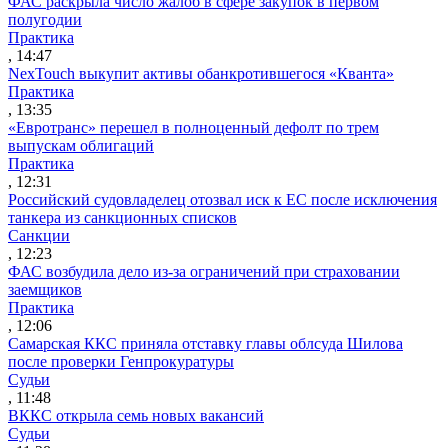
ФАС раскрыла число жалоб в сфере закупок в первом
полугодии
Практика
, 14:47
NexTouch выкупит активы обанкротившегося «Кванта»
Практика
, 13:35
«Евротранс» перешел в полноценный дефолт по трем
выпускам облигаций
Практика
, 12:31
Российский судовладелец отозвал иск к ЕС после исключения
танкера из санкционных списков
Санкции
, 12:23
ФАС возбудила дело из-за ограничений при страховании
заемщиков
Практика
, 12:06
Самарская ККС приняла отставку главы облсуда Шилова
после проверки Генпрокуратуры
Судьи
, 11:48
ВККС открыла семь новых вакансий
Судьи