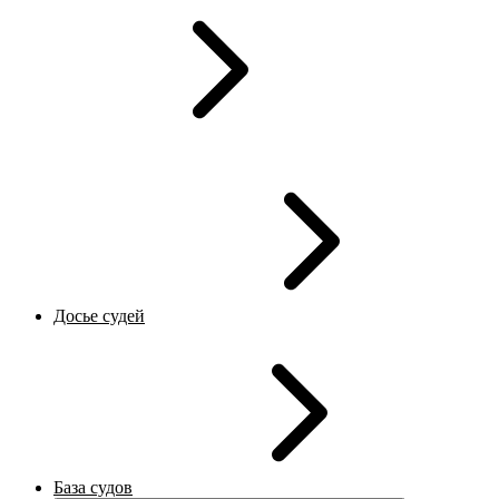
Досье судей
База судов