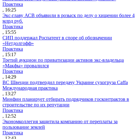
Практика
, 16:25
Экс-главу АСВ объявили в розыск по делу о хищении более 4
млрд руб.
Практика
, 15:55
СИП поддержал Роспатент в споре об обозначении
«Нетдолгофф»
Практика
, 15:17
Третий аукцион по приватизации активов экс-владельца
«Макфы» провалился
Практика
, 14:29
ВС Швеции подтвердил передачу Украине сухогруза Caffa
Международная практика
, 13:27
Минфин планирует отбирать подрядчиков госконтрактов в
строительстве по их репутации
Практика
, 12:52
Экономколлегия защитила компанию от переплаты за
пользование землей
Практика
, 12:43