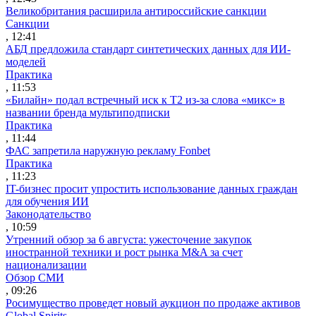
Великобритания расширила антироссийские санкции
Санкции
, 12:41
АБД предложила стандарт синтетических данных для ИИ-
моделей
Практика
, 11:53
«Билайн» подал встречный иск к Т2 из-за слова «микс» в
названии бренда мультиподписки
Практика
, 11:44
ФАС запретила наружную рекламу Fonbet
Практика
, 11:23
IT-бизнес просит упростить использование данных граждан
для обучения ИИ
Законодательство
, 10:59
Утренний обзор за 6 августа: ужесточение закупок
иностранной техники и рост рынка M&A за счет
национализации
Обзор СМИ
, 09:26
Росимущество проведет новый аукцион по продаже активов
Global Spirits