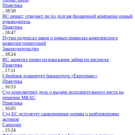
Практика
, 18:50
ВС решит, отвечает ли по долгам брошенной компании новый
руководитель
Практика
, 18:47
Путин подписал закон о новых правилах комплексного
развития территорий
Законодательство
, 18:24
ВС защитил право на взыскание займа по расписке
Практика
, 17:11
Сбербанк планирует банкротить «Евротранс»
Практика
, 16:53
Суд пересмотрит дело о выдаче исполнительного листа на
решение МКАС
Практика
, 16:05
Суд ЕС истолкует санкционные нормы о разблокировке
активов
Санкции
, 15:24