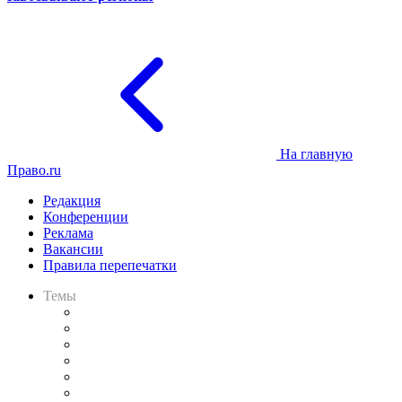
На главную
Право.ru
Редакция
Конференции
Реклама
Вакансии
Правила перепечатки
Темы
Практика
Законодательство
Процесс
Исследования
Рынок юридических услуг
Юридическое сообщество