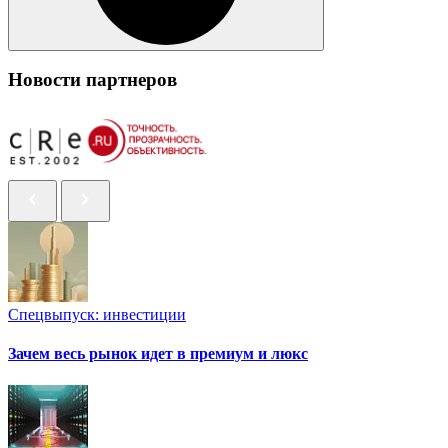
Новости партнеров
Спецвыпуск: инвестиции
Зачем весь рынок идет в премиум и люкс