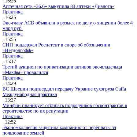
, 16:26
Аптечная сеть «36,6» выкупила 83 аптеки «Диалога»
Практика
, 16:25
Экс-главу АСВ объявили в розыск по делу о хищении более 4
млрд руб.
Практика
, 15:55
СИП поддержал Роспатент в споре об обозначении
«Нетдолгофф»
Практика
, 15:17
Третий аукцион по приватизации активов экс-владельца
«Макфы» провалился
Практика
, 14:29
ВС Швеции подтвердил передачу Украине сухогруза Caffa
Международная практика
, 13:27
Минфин планирует отбирать подрядчиков госконтрактов в
строительстве по их репутации
Практика
, 12:52
Экономколлегия защитила компанию от переплаты за
пользование землей