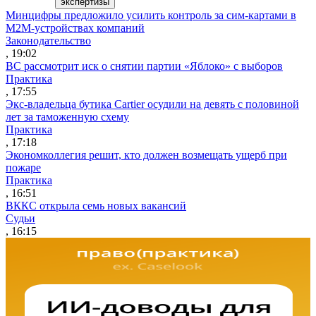
экспертизы
Минцифры предложило усилить контроль за сим-картами в
M2M-устройствах компаний
Законодательство
, 19:02
ВС рассмотрит иск о снятии партии «Яблоко» с выборов
Практика
, 17:55
Экс-владельца бутика Cartier осудили на девять с половиной
лет за таможенную схему
Практика
, 17:18
Экономколлегия решит, кто должен возмещать ущерб при
пожаре
Практика
, 16:51
ВККС открыла семь новых вакансий
Судьи
, 16:15