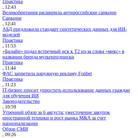
Практика
, 12:43
Великобритания расширила антироссийские санкции
Санкции
, 12:41
АБД предложила стандарт синтетических данных для ИИ-
моделей
Практика
, 11:53
«Билайн» подал встречный иск к Т2 из-за слова «микс» в
названии бренда мультиподписки
Практика
, 11:44
ФАС запретила наружную рекламу Fonbet
Практика
, 11:23
IT-бизнес просит упростить использование данных граждан
для обучения ИИ
Законодательство
, 10:59
Утренний обзор за 6 августа: ужесточение закупок
иностранной техники и рост рынка M&A за счет
национализации
Обзор СМИ
, 09:26