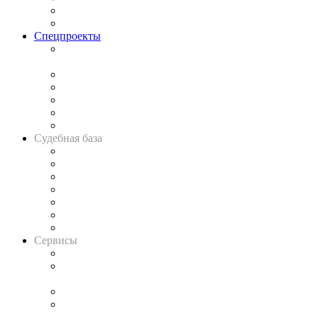
Юридическое сообщество
Важнейшие правовые темы в прессе
Спецпроекты
Подкаст «В здравом уме
и твёрдой памяти»
Legal Design
Банкротная панорама
Советы для литигаторов
Сговоры на торгах
Авто
Судебная база
Картотека арбитражных дел
Решения арбитражных судов
Календарь рассмотрения арбитражных дел
Досье судей
Информация о судах
RSS лента новостей
Вакансии для юристов
Сервисы
Справочно-правовая система
Casebook: мониторинг дел
и компаний
Caselook: поиск и анализ практики
CASE.ONE: управление юридической службой