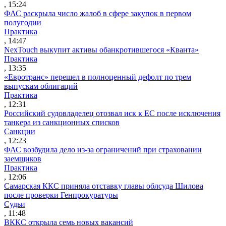
, 15:24
ФАС раскрыла число жалоб в сфере закупок в первом
полугодии
Практика
, 14:47
NexTouch выкупит активы обанкротившегося «Кванта»
Практика
, 13:35
«Евротранс» перешел в полноценный дефолт по трем
выпускам облигаций
Практика
, 12:31
Российский судовладелец отозвал иск к ЕС после исключения
танкера из санкционных списков
Санкции
, 12:23
ФАС возбудила дело из-за ограничений при страховании
заемщиков
Практика
, 12:06
Самарская ККС приняла отставку главы облсуда Шилова
после проверки Генпрокуратуры
Судьи
, 11:48
ВККС открыла семь новых вакансий