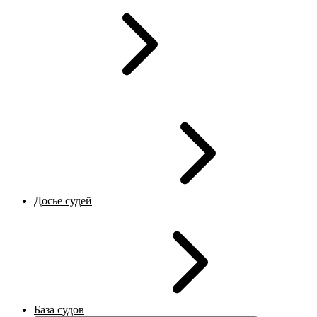
Досье судей
База судов