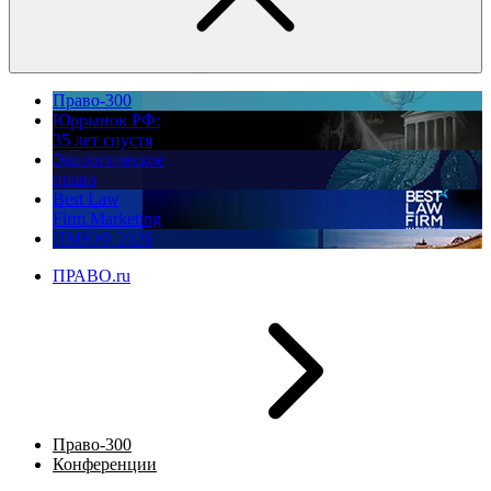
Право-300
Юррынок РФ:
35 лет спустя
Экологическое
право
Best Law
Firm Marketing
ПМЮФ 2026
ПРАВО.ru
Право-300
Конференции