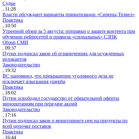
Судьи
, 11:28
Власти обсуждают варианты приватизации «Сирены-Трэвел»
Практика
, 10:50
Утренний обзор за 5 августа: поправки о защите контента при
обучении нейросетей и правила «социальных» СЗПК
Обзор СМИ
, 09:37
Путин подписал закон об ограничениях для осужденных
релокантов
Законодательство
, 19:32
ВС напомнил, что прекращение уголовного дела не
исключает взыскания ущерба
Практика
, 18:02
Путин освободил государство от обязательной оферты
миноритариям при передаче акций
Законодательство
, 17:16
Путин подписал закон о мониторинге цен на продукты по
всей цепочке поставок
Практика
, 16:44