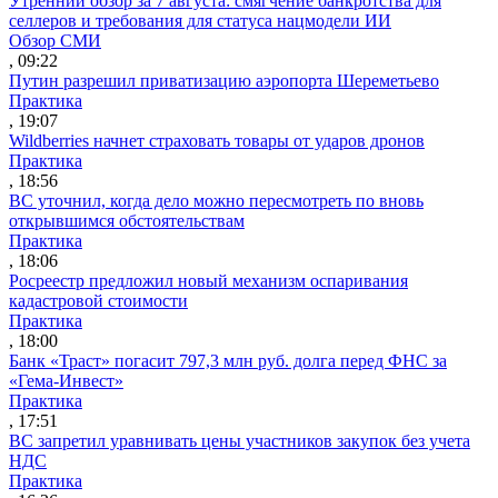
Утренний обзор за 7 августа: смягчение банкротства для
селлеров и требования для статуса нацмодели ИИ
Обзор СМИ
, 09:22
Путин разрешил приватизацию аэропорта Шереметьево
Практика
, 19:07
Wildberries начнет страховать товары от ударов дронов
Практика
, 18:56
ВС уточнил, когда дело можно пересмотреть по вновь
открывшимся обстоятельствам
Практика
, 18:06
Росреестр предложил новый механизм оспаривания
кадастровой стоимости
Практика
, 18:00
Банк «Траст» погасит 797,3 млн руб. долга перед ФНС за
«Гема-Инвест»
Практика
, 17:51
ВС запретил уравнивать цены участников закупок без учета
НДС
Практика