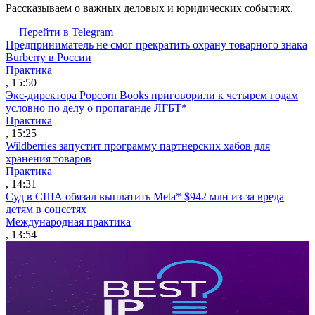
Рассказываем о важных деловых и юридических событиях.
Перейти в Telegram
Предприниматель не смог прекратить охрану товарного знака
Burberry в России
Практика
, 15:50
Экс-директора Popcorn Books приговорили к четырем годам
условно по делу о пропаганде ЛГБТ*
Практика
, 15:25
Wildberries запустит программу партнерских хабов для
хранения товаров
Практика
, 14:31
Суд в США обязал выплатить Meta* $942 млн из-за вреда
детям в соцсетях
Международная практика
, 13:54