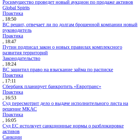
Росимущество проведет новый аукцион по продаже активов
Global Spirits
Практика
, 18:50
ВС решит, отвечает ли по долгам брошенной компании новый
руководитель
Практика
, 18:47
Путин подписал закон о новых правилах комплексного
развития территорий
Законодательство
, 18:24
ВС защитил право на взыскание займа по расписке
Практика
, 17:11
Сбербанк планирует банкротить «Евротранс»
Практика
, 16:53
Суд пересмотрит дело о выдаче исполнительного листа на
решение МКАС
Практика
, 16:05
Суд ЕС истолкует санкционные нормы о разблокировке
активов
Санкции