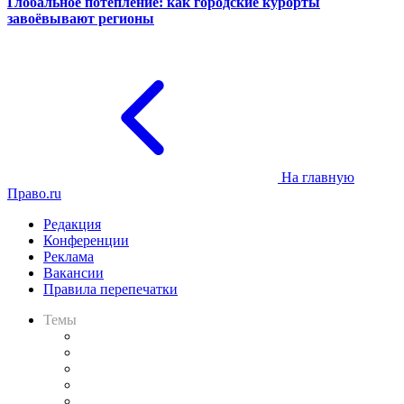
Глобальное потепление: как городские курорты
завоёвывают регионы
На главную
Право.ru
Редакция
Конференции
Реклама
Вакансии
Правила перепечатки
Темы
Практика
Законодательство
Процесс
Исследования
Рынок юридических услуг