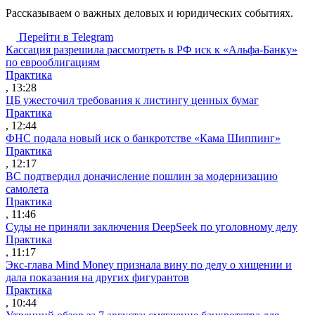
Рассказываем о важных деловых и юридических событиях.
Перейти в Telegram
Кассация разрешила рассмотреть в РФ иск к «Альфа-Банку»
по еврооблигациям
Практика
, 13:28
ЦБ ужесточил требования к листингу ценных бумаг
Практика
, 12:44
ФНС подала новый иск о банкротстве «Кама Шиппинг»
Практика
, 12:17
ВС подтвердил доначисление пошлин за модернизацию
самолета
Практика
, 11:46
Суды не приняли заключения DeepSeek по уголовному делу
Практика
, 11:17
Экс-глава Mind Money признала вину по делу о хищении и
дала показания на других фигурантов
Практика
, 10:44