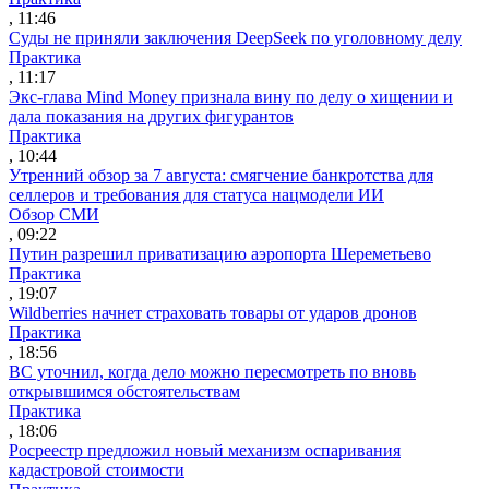
, 11:46
Суды не приняли заключения DeepSeek по уголовному делу
Практика
, 11:17
Экс-глава Mind Money признала вину по делу о хищении и
дала показания на других фигурантов
Практика
, 10:44
Утренний обзор за 7 августа: смягчение банкротства для
селлеров и требования для статуса нацмодели ИИ
Обзор СМИ
, 09:22
Путин разрешил приватизацию аэропорта Шереметьево
Практика
, 19:07
Wildberries начнет страховать товары от ударов дронов
Практика
, 18:56
ВС уточнил, когда дело можно пересмотреть по вновь
открывшимся обстоятельствам
Практика
, 18:06
Росреестр предложил новый механизм оспаривания
кадастровой стоимости