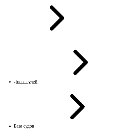
Досье судей
База судов