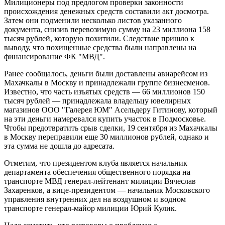
Милиционеры под предлогом проверки законности
происхождения денежных средств составили акт досмотра.
Затем они подменили несколько листов указанного
документа, снизив перевозимую сумму на 23 миллиона 158
тысяч рублей, которую похитили. Следствие пришло к
выводу, что похищенные средства были направлены на
финансирование ФК "МВД".
Ранее сообщалось, деньги были доставлены авиарейсом из
Махачкалы в Москву и принадлежали группе бизнесменов.
Известно, что часть изъятых средств — 66 миллионов 150
тысяч рублей — принадлежала владельцу ювелирных
магазинов ООО "Галерея ЮМ" Асельдеру Гитинову, который
на эти деньги намеревался купить участок в Подмосковье.
Чтобы предотвратить срыв сделки, 19 сентября из Махачкалы
в Москву переправили еще 30 миллионов рублей, однако и
эта сумма не дошла до адресата.
Отметим, что президентом клуба является начальник
департамента обеспечения общественного порядка на
транспорте МВД генерал-лейтенант милиции Вячеслав
Захаренков, а вице-президентом — начальник Московского
управления внутренних дел на воздушном и водном
транспорте генерал-майор милиции Юрий Кулик.