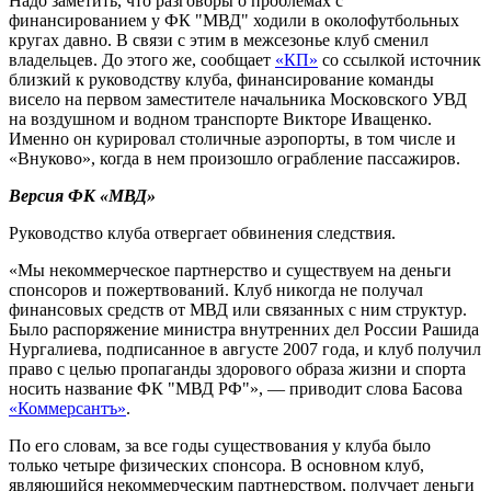
Надо заметить, что разговоры о проблемах с
финансированием у ФК "МВД" ходили в околофутбольных
кругах давно. В связи с этим в межсезонье клуб сменил
владельцев. До этого же, сообщает
«КП»
со ссылкой источник
близкий к руководству клуба, финансирование команды
висело на первом заместителе начальника Московского УВД
на воздушном и водном транспорте Викторе Иващенко.
Именно он курировал столичные аэропорты, в том числе и
«Внуково», когда в нем произошло ограбление пассажиров.
Версия ФК «МВД»
Руководство клуба отвергает обвинения следствия.
«Мы некоммерческое партнерство и существуем на деньги
спонсоров и пожертвований. Клуб никогда не получал
финансовых средств от МВД или связанных с ним структур.
Было распоряжение министра внутренних дел России Рашида
Нургалиева, подписанное в августе 2007 года, и клуб получил
право с целью пропаганды здорового образа жизни и спорта
носить название ФК "МВД РФ"», — приводит слова Басова
«Коммерсантъ»
.
По его словам, за все годы существования у клуба было
только четыре физических спонсора. В основном клуб,
являющийся некоммерческим партнерством, получает деньги