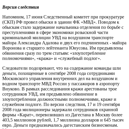
Версия следствия
Напомним, 17 июня Следственный комитет при прокуратуре
(СКП) РФ провел обыски в здании ФК «МВД». Поводом к
обыскам стало задержание начальника отделения по борьбе с
преступлениями в сфере экономики розыскной части
криминальной милиции УВД на воздушном транспорте
майора Александра Адалова и двух его подчиненных - майора
Воронова и старшего лейтенанта Юнусова. Им предъявлены
обвинения сразу по трем статьям: «злоупотребление
полномочиями», «кража» и «служебный подлог».
Следователи подозревают, что на содержание команды шли
деньги, похищенные в сентябре 2008 года сотрудниками
Московского управления внутренних дел на воздушном и
водном транспорте МВД России у пассажиров в аэропорту
Внуково. В рамках расследования кражи арестованы трое
сотрудников УВД, им предъявлено обвинение в
злоупотреблении должностными полномочиями, краже и
служебном подлоге. По версии следствия, 17 и 19 сентября
2008 года милиционеры задержали сотрудников охранной
фирмы «Карат», перевозивших из Дагестана в Москву более
403,5 миллионов рублей, 1,7 миллиона долларов и 645 тысяч
евро. Деньги предназначались дагестанским бизнесменам.