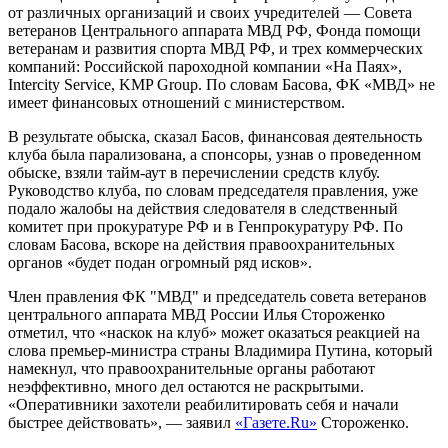
от различных организаций и своих учредителей — Совета
ветеранов Центрального аппарата МВД РФ, Фонда помощи
ветеранам и развития спорта МВД РФ, и трех коммерческих
компаний: Российской пароходной компании «На Паях»,
Intercity Service, KMP Group. По словам Басова, ФК «МВД» не
имеет финансовых отношений с министерством.
В результате обыска, сказал Басов, финансовая деятельность
клуба была парализована, а спонсоры, узнав о проведенном
обыске, взяли тайм-аут в перечислении средств клубу.
Руководство клуба, по словам председателя правления, уже
подало жалобы на действия следователя в следственный
комитет при прокуратуре РФ и в Генпрокуратуру РФ. По
словам Басова, вскоре на действия правоохранительных
органов «будет подан огромный ряд исков».
Член правления ФК "МВД" и председатель совета ветеранов
центрального аппарата МВД России Илья Стороженко
отметил, что «наскок на клуб» может оказаться реакцией на
слова премьер-министра страны Владимира Путина, который
намекнул, что правоохранительные органы работают
неэффективно, много дел остаются не раскрытыми.
«Оперативники захотели реабилитировать себя и начали
быстрее действовать», — заявил
«Газете.Ru»
Стороженко.