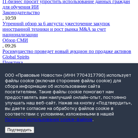
IT-бизнес просит упростить использование данных граждан
для обучения ИИ
Законодательство
, 10:59
Утренний обзор за 6 августа: ужесточение закупок
иностранной техники и рост рынка M&A за счет
национализации
Обзор СМИ
, 09:26
Росимущество проведет новый аукцион по продаже активов
Global Spirits
Практика
, 18:50
ВС решит, отвечает ли по долгам брошенной компании новый
ООО «Правовые Новости» (ИНН 7704317790) использует
руководитель
файлы cookie (включая сторонние файлы cookie) для
Практика
сбора информации об использовании сайта
, 18:47
посетителями. Такие файлы cookie помогают нам
Путин подписал закон о новых правилах комплексного
предоставлять вам наилучший онлайн-опыт, постоянно
развития территорий
улучшать наш веб-сайт. Нажав на кнопку «Подтвердить»,
Законодательство
вы даете согласие на обработку файлов cookie в
, 18:24
соответствии с условиями, изложенными в нашей
ВС защитил право на взыскание займа по расписке
Политике использования cookie-файлов
.
Практика
, 17:11
Подтвердить
Сбербанк планирует банкротить «Евротранс»
Реклама
Адвокатское бюро Санкт-Петербурга «Вертикаль» ИНН 7841290773
Реклама
АО"Право.ру" ИНН: 7708095468