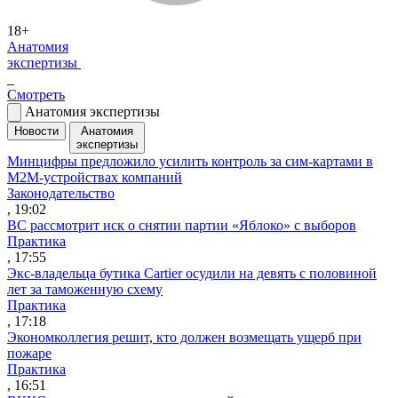
18+
Анатомия
экспертизы
Смотреть
Анатомия экспертизы
Новости
Анатомия
экспертизы
Минцифры предложило усилить контроль за сим-картами в
M2M-устройствах компаний
Законодательство
, 19:02
ВС рассмотрит иск о снятии партии «Яблоко» с выборов
Практика
, 17:55
Экс-владельца бутика Cartier осудили на девять с половиной
лет за таможенную схему
Практика
, 17:18
Экономколлегия решит, кто должен возмещать ущерб при
пожаре
Практика
, 16:51