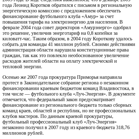
года Леонид Коротков обратился с письмом в региональную
энергетическую комиссию с предложением обеспечить
финансирование футбольного клуба «Амур» за счет
повышения тарифа на электроэнергию для населения. В
феврале 2004 года совет директоров «Амурэнерго» одобрил
это решение, увеличив энерготариф на 0,8 копейки за
киловатт-час. Таким образом, в 2004 году Короткову удалось
собрать для команды 41 миллион рублей. Своими действиями
администрация области нарушила конституционные права
граждан, так как это повлекло необоснованное увеличение
расходов жителей области на оплату электрической и
тепловой энергии.
Осенью же 2007 года прокуратура Приморья направила
протест в Законодательное собрание региона о незаконном
финансировании краевым бюджетом команд Владивостока, в
том числе — футбольного клуба «Луч-Энергия». В документе
отмечается, что федеральный закон предусматривает
финансирование из регионального бюджета только сборных
команд краев, областей и республик, но не профессиональных
клубов мастеров. По данным краевой прокуратуры,
футбольный профессиональный клуб «Луч-Энергия»
незаконно получил в 2007 году из краевого бюджета 318,76
миллионов рублей.