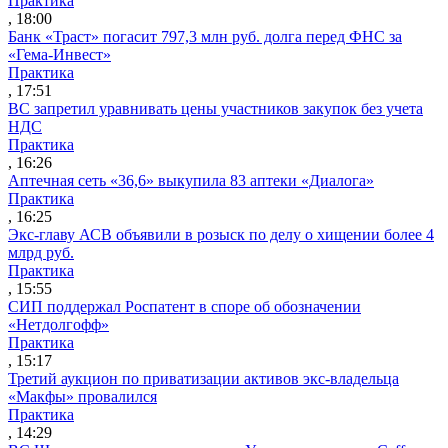
Практика
, 18:00
Банк «Траст» погасит 797,3 млн руб. долга перед ФНС за
«Гема-Инвест»
Практика
, 17:51
ВС запретил уравнивать цены участников закупок без учета
НДС
Практика
, 16:26
Аптечная сеть «36,6» выкупила 83 аптеки «Диалога»
Практика
, 16:25
Экс-главу АСВ объявили в розыск по делу о хищении более 4
млрд руб.
Практика
, 15:55
СИП поддержал Роспатент в споре об обозначении
«Нетдолгофф»
Практика
, 15:17
Третий аукцион по приватизации активов экс-владельца
«Макфы» провалился
Практика
, 14:29