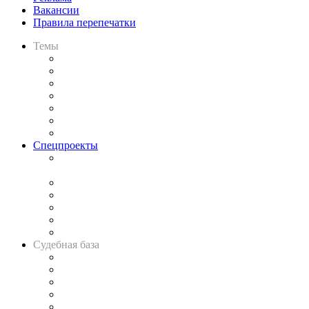
Вакансии
Правила перепечатки
Темы
Практика
Законодательство
Процесс
Исследования
Рынок юридических услуг
Юридическое сообщество
Важнейшие правовые темы в прессе
Спецпроекты
Подкаст «В здравом уме
и твёрдой памяти»
Legal Design
Банкротная панорама
Советы для литигаторов
Сговоры на торгах
Авто
Судебная база
Картотека арбитражных дел
Решения арбитражных судов
Календарь рассмотрения арбитражных дел
Досье судей
Информация о судах