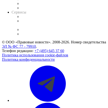
RSS лента новостей
Вакансии для юристов
Сервисы
Справочно-правовая система
Casebook: мониторинг дел
и компаний
Caselook: поиск и анализ практики
CASE.ONE: управление юридической службой
© ООО «Правовые новости». 2008-2026.
Номер свидетельства
ЭЛ № ФС 77 - 79910
.
Телефон редакции:
+7 (495) 645 37 60
Политика использования cookie-файлов
Политика конфиденциальности