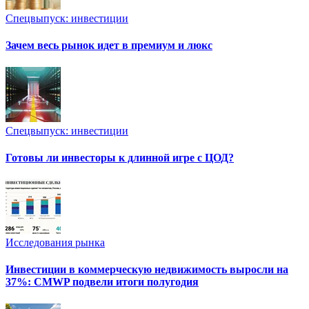
Спецвыпуск: инвестиции
Зачем весь рынок идет в премиум и люкс
Спецвыпуск: инвестиции
Готовы ли инвесторы к длинной игре с ЦОД?
Исследования рынка
Инвестиции в коммерческую недвижимость выросли на
37%: CMWP подвели итоги полугодия