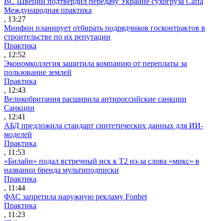
ВС Швеции подтвердил передачу Украине сухогруза Caffa
Международная практика
, 13:27
Минфин планирует отбирать подрядчиков госконтрактов в
строительстве по их репутации
Практика
, 12:52
Экономколлегия защитила компанию от переплаты за
пользование землей
Практика
, 12:43
Великобритания расширила антироссийские санкции
Санкции
, 12:41
АБД предложила стандарт синтетических данных для ИИ-
моделей
Практика
, 11:53
«Билайн» подал встречный иск к Т2 из-за слова «микс» в
названии бренда мультиподписки
Практика
, 11:44
ФАС запретила наружную рекламу Fonbet
Практика
, 11:23