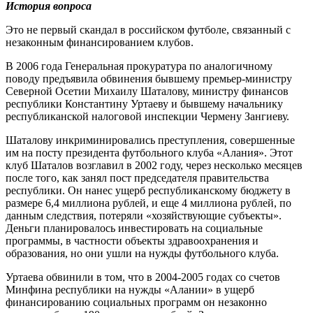
История вопроса
Это не первый скандал в российском футболе, связанный с
незаконным финансированием клубов.
В 2006 года Генеральная прокуратура по аналогичному
поводу предъявила обвинения бывшему премьер-министру
Северной Осетии Михаилу Шаталову, министру финансов
республики Константину Уртаеву и бывшему начальнику
республиканской налоговой инспекции Чермену Зангиеву.
Шаталову инкриминировались преступления, совершенные
им на посту президента футбольного клуба «Алания». Этот
клуб Шаталов возглавил в 2002 году, через несколько месяцев
после того, как занял пост председателя правительства
республики. Он нанес ущерб республиканскому бюджету в
размере 6,4 миллиона рублей, и еще 4 миллиона рублей, по
данным следствия, потеряли «хозяйствующие субъекты».
Деньги планировалось инвестировать на социальные
программы, в частности объекты здравоохранения и
образования, но они ушли на нужды футбольного клуба.
Уртаева обвинили в том, что в 2004-2005 годах со счетов
Минфина республики на нужды «Алании» в ущерб
финансированию социальных программ он незаконно