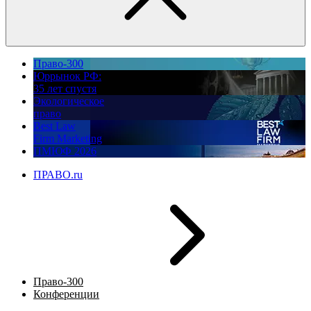
Право-300
Юррынок РФ:
35 лет спустя
Экологическое
право
Best Law
Firm Marketing
ПМЮФ 2026
ПРАВО.ru
Право-300
Конференции