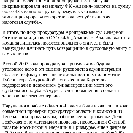
направил более 190 миллионов рублей. Зангиеву же
инкриминировали невыплату ФК «Алания» налогов на сумму
более 38 миллионов рублей, чему, как указывала
замгенпрокурора, «потворствовала республиканская
налоговая служба».
В итоге, по иску прокуратуры Арбитражный суд Северной
Осетии ликвидировал ОАО «ФК „Алания“». Владикавказская
команда лишилась профессионального статуса и была
вынуждена начинать путь возвращению в футбольную элиту с
самых низов.
Весной 2007 года прокуратура Приамурья возбудила
уголовное дело в отношении руководства администрации
области по факту превышения должностных полномочий.
Губернатора Амурской области Леонида Короткова
подозревали в незаконном финансировании местного
футбольного клуба «Амур» за счет повышения в области
тарифов на электроэнергию.
Нарушения в работе областной власти были выявлены в ходе
совместной проверки прокуратуры области и комиссии из
Генеральной прокуратуры, работавшей в Приамурье. Дело
возбуждено по материалам проверки, проведенной Счетной
палатой Российской Федерации в Приамурье, еще в феврале
2005 года. В ходе следствия выяснилось, что в декабре 2003