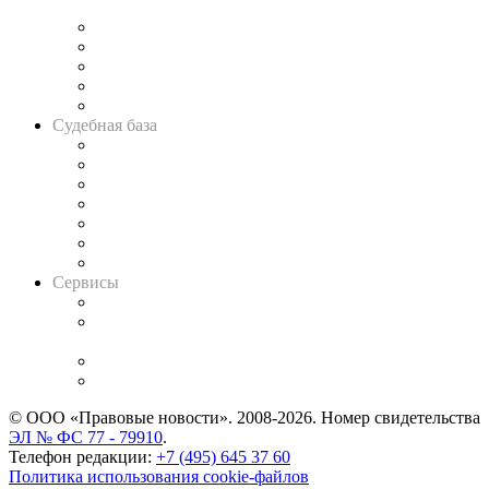
и твёрдой памяти»
Legal Design
Банкротная панорама
Советы для литигаторов
Сговоры на торгах
Авто
Судебная база
Картотека арбитражных дел
Решения арбитражных судов
Календарь рассмотрения арбитражных дел
Досье судей
Информация о судах
RSS лента новостей
Вакансии для юристов
Сервисы
Справочно-правовая система
Casebook: мониторинг дел
и компаний
Caselook: поиск и анализ практики
CASE.ONE: управление юридической службой
© ООО «Правовые новости». 2008-2026.
Номер свидетельства
ЭЛ № ФС 77 - 79910
.
Телефон редакции:
+7 (495) 645 37 60
Политика использования cookie-файлов