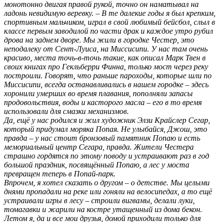
монотонно двигая правой рукой, точно он наматывал на
ладонь невидимую веревку. – В те далекие годы я был крепким,
спортивным мальчиком, играл в свой любимый бейсбол, слыл в
классе первым заводилой по части драк и каждое утро рубил
дрова на заднем дворе. Мы жили в городке Честер, это
неподалеку от Сент-Луиса, на Миссисипи. У нас там очень
красиво, места точь-в-точь такие, как описал Марк Твен в
своих книгах про Гекльберри Финна, только мост через реку
построили. Говорят, что раньше пароходы, которые шли по
Миссисипи, всегда останавливались в нашем городке – здесь
хоронили умерших во время плавания, пополняли запасы
продовольствия, воды и касторого масла – его в то время
использовали для смазки механизмов.
Да, ещё у нас родился и жил художник Элзи Крайслер Сегар,
который придумал моряка Попая. Не улыбайся, Джош, это
правда – у нас стоит бронзовый памятник Попаю и есть
мемориальный центр Сегара, правда. Жители Честера
страшно гордятся по этому поводу и устраивают раз в год
большой праздник, посвящённый Попаю, а лес у моста
превращен теперь в Попай-парк.
Впрочем, я хотел сказать о другом – о детстве. Мы целыми
днями пропадали на реке или гоняли на велосипедах, а то ещё
устраивали игры в лесу – строили вигвамы, делали луки,
томагавки и жарили на костре утащенный из дома бекон.
Летом я, да и все мои друзья, домой приходили только для