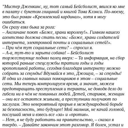
"Мистер Дженкинс, ну, тот самый Бейсболист, явился ко мне
в палату с букетом глициний и книгой Тома Клэнси. По-моему,
это был роман «Кремлевский кардинал», хотя я могу
ошибаться.
Он сразу взял быка за рога:
– Англичане поют «Боже, храни королеву!». Гимном нашего
агентства должна стать песнь: «Боже, храни создателей
интернета, электронной почты и социальных сетей!».
– При чём тут социальные сети? – спросил я.
– А-а, тут-то и зарыта собака! – Бейсболист
торжествующе поднял палец вверх: – Та информация, на сбор
которой раньше спецслужбы тратили годы и годы
кропотливой работы, сегодня благодаря интернету можно
собрать за секунды! Вдумайся в это, Джошуа, – за секунды!
И одни из главных наших помощников в этом – социальные
сети. Мы теперь контролируем время, а значит, можем
предотвращать преступления и теракты, не доводя дело до
гибели ни в чём не повинных людей. Детей, стариков, женщин
– они все остаются живыми, а преступники получают по
заслугам. Это невероятный прорыв в международной борьбе
за безопасность, это будущее! Мой мальчик, не качай головой,
послушай меня и взвесь все «за» и «против».
– Нет, я не буду работать на правительство, – сказал я
твердо. – Давайте закончим этот разговор. Я болен, устал и