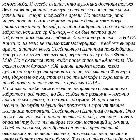
ясного неба. Я всегда считал, что мужчина достоин только
двух занятий, которые могут сделать его состоятельным и
успешным – спорт и служба в армии. Но оказалась, что
наука, вот эти самые компьютерные дела, тоже могут
стать подкидной доской, способной забросить даже такого
задрота, как мистер Финчер, – а он был настоящим
задротом, никчемным слабаком, даром что учитель – в НАСА!
Конечно, из меня не вышло компьютерщика – я всё же выбрал
армию, а потом, когда Соединённым Штатам понадобились
мои услуги в качестве агента, перешел на службу в Форт-
Мид. Но я оказался прав, когда после спасения «Аполлона-13»
сказал своим друзьям: «Эй, парни, придет время, когда
судьбами мира будут править такие, как мистер Финчер, а
мы, здоровые олухи, станем носить им кофе и охранять их
покой, пока они сражаются с врагами США».
Я понимаю, тебе, может быть, неприятно слышать про
задротов и всё такое, но Бог создал нас разными – кого-то
сильным мускулами, а кого-то – разумом. Я, признаюсь
честно, до глубины души был поражен и тронут твоим
желанием послужить Соединённым Штатам в маринс. Это
тяжёлый, грязный и порой неблагодарный, а главное – очень
опасный труд, но ты выбрал его как настоящий мужчина.
Твоей вины в том, что бревно на полосе препятствий
оказалось крепче твоих костей, разумеется, нет, но мне в
этом видится рука провидения. Джошуа, твоя сила в другом!