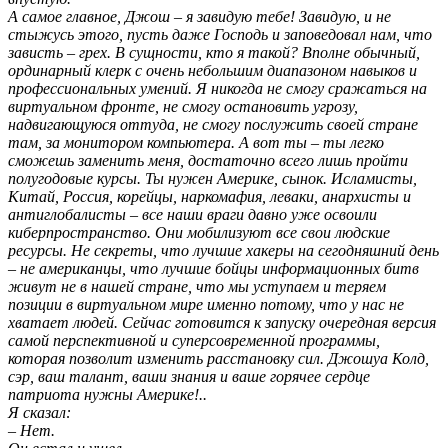
А самое главное, Джош – я завидую тебе! Завидую, и не
стыжусь этого, пусть даже Господь и заповедовал нам, что
зависть – грех. В сущности, кто я такой? Вполне обычный,
ординарный клерк с очень небольшим диапазоном навыков и
профессиональных умений. Я никогда не смогу сражаться на
виртуальном фронте, не смогу остановить угрозу,
надвигающуюся оттуда, не смогу послужить своей стране
там, за монитором компьютера. А вот ты – ты легко
сможешь заменить меня, достаточно всего лишь пройти
полугодовые курсы. Ты нужен Америке, сынок. Исламисты,
Китай, Россия, корейцы, наркомафия, леваки, анархисты и
антиглобалисты – все наши враги давно уже освоили
киберпространство. Они мобилизуют все свои людские
ресурсы. Не секреты, что лучшие хакеры на сегодняшний день
– не американцы, что лучшие бойцы информационных битв
живут не в нашей стране, что мы уступаем и теряем
позиции в виртуальном мире именно потому, что у нас не
хватает людей. Сейчас готовится к запуску очередная версия
самой перспективной и суперсовременной программы,
которая позволит изменить расстановку сил. Джошуа Колд,
сэр, ваш талант, ваши знания и ваше горячее сердце
патриота нужны Америке!..
Я сказал:
– Нет.