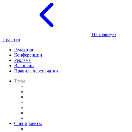
На главную
Право.ru
Редакция
Конференции
Реклама
Вакансии
Правила перепечатки
Темы
Практика
Законодательство
Процесс
Исследования
Рынок юридических услуг
Юридическое сообщество
Важнейшие правовые темы в прессе
Спецпроекты
Подкаст «В здравом уме