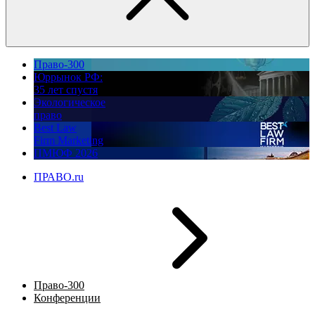
Право-300
Юррынок РФ:
35 лет спустя
Экологическое
право
Best Law
Firm Marketing
ПМЮФ 2026
ПРАВО.ru
Право-300
Конференции