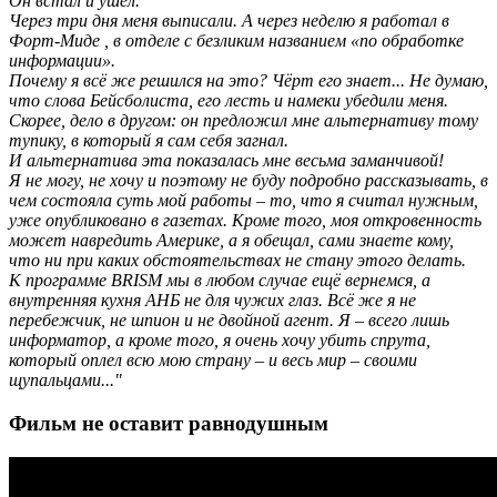
Он встал и ушел.
Через три дня меня выписали. А через неделю я работал в
Форт-Миде , в отделе с безликим названием «по обработке
информации».
Почему я всё же решился на это? Чёрт его знает... Не думаю,
что слова Бейсболиста, его лесть и намеки убедили меня.
Скорее, дело в другом: он предложил мне альтернативу тому
тупику, в который я сам себя загнал.
И альтернатива эта показалась мне весьма заманчивой!
Я не могу, не хочу и поэтому не буду подробно рассказывать, в
чем состояла суть мой работы – то, что я считал нужным,
уже опубликовано в газетах. Кроме того, моя откровенность
может навредить Америке, а я обещал, сами знаете кому,
что ни при каких обстоятельствах не стану этого делать.
К программе BRISM мы в любом случае ещё вернемся, а
внутренняя кухня АНБ не для чужих глаз. Всё же я не
перебежчик, не шпион и не двойной агент. Я – всего лишь
информатор, а кроме того, я очень хочу убить спрута,
который оплел всю мою страну – и весь мир – своими
щупальцами..."
Фильм не оставит равнодушным