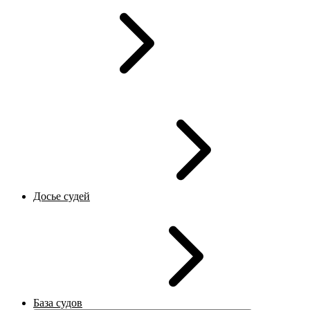
Досье судей
База судов