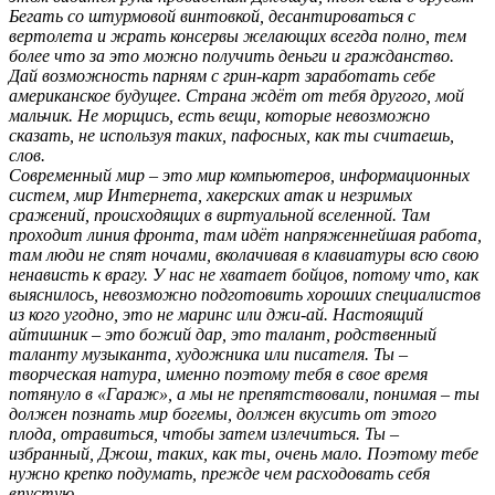
Бегать со штурмовой винтовкой, десантироваться с
вертолета и жрать консервы желающих всегда полно, тем
более что за это можно получить деньги и гражданство.
Дай возможность парням с грин-карт заработать себе
американское будущее. Страна ждёт от тебя другого, мой
мальчик. Не морщись, есть вещи, которые невозможно
сказать, не используя таких, пафосных, как ты считаешь,
слов.
Современный мир – это мир компьютеров, информационных
систем, мир Интернета, хакерских атак и незримых
сражений, происходящих в виртуальной вселенной. Там
проходит линия фронта, там идёт напряженнейшая работа,
там люди не спят ночами, вколачивая в клавиатуры всю свою
ненависть к врагу. У нас не хватает бойцов, потому что, как
выяснилось, невозможно подготовить хороших специалистов
из кого угодно, это не маринс или джи-ай. Настоящий
айтишник – это божий дар, это талант, родственный
таланту музыканта, художника или писателя. Ты –
творческая натура, именно поэтому тебя в свое время
потянуло в «Гараж», а мы не препятствовали, понимая – ты
должен познать мир богемы, должен вкусить от этого
плода, отравиться, чтобы затем излечиться. Ты –
избранный, Джош, таких, как ты, очень мало. Поэтому тебе
нужно крепко подумать, прежде чем расходовать себя
впустую.