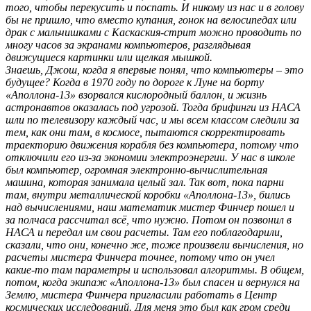
того, чтобы перекусить и поспать. И никому из нас и в голову
бы не пришло, что вместо купания, гонок на велосипедах или
драк с мальчишками с Каскаския-стрит можно проводить по
многу часов за экранами компьютеров, разглядывая
движущиеся картинки или щелкая мышкой.
Знаешь, Джош, когда я впервые понял, что компьютеры – это
будущее? Когда в 1970 году по дороге к Луне на борту
«Аполлона-13» взорвался кислородный баллон, и жизнь
астронавтов оказалась под угрозой. Тогда брифинги из НАСА
шли по телевизору каждый час, и мы всем классом следили за
тем, как они там, в космосе, пытаются скорректировать
траекторию движения корабля без компьютера, потому что
отключили его из-за экономии электроэнергии. У нас в школе
был компьютер, огромная электронно-вычислительная
машина, которая занимала целый зал. Так вот, пока парни
там, внутри металлической коробки «Аполлона-13», бились
над вычислениями, наш математик мистер Финчер пошел и
за полчаса рассчитал всё, что нужно. Потом он позвонил в
НАСА и передал им свои расчеты. Там его поблагодарили,
сказали, что они, конечно же, тоже произвели вычисления, но
расчеты мистера Финчера точнее, потому что он учел
какие-то там параметры и использовал алгоритмы. В общем,
потом, когда экипаж «Аполлона-13» был спасен и вернулся на
Землю, мистера Финчера пригласили работать в Центр
космических исследований. Для меня это был как гром среди