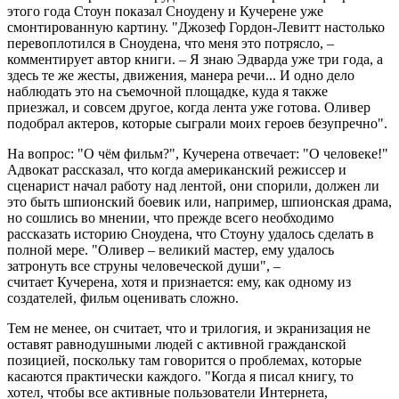
этого года Стоун показал Сноудену и Кучерене уже
смонтированную картину. "Джозеф Гордон-Левитт настолько
перевоплотился в Сноудена, что меня это потрясло, –
комментирует автор книги. – Я знаю Эдварда уже три года, а
здесь те же жесты, движения, манера речи... И одно дело
наблюдать это на съемочной площадке, куда я также
приезжал, и совсем другое, когда лента уже готова. Оливер
подобрал актеров, которые сыграли моих героев безупречно".
На вопрос: "О чём фильм?", Кучерена отвечает: "О человеке!"
Адвокат рассказал, что когда американский режиссер и
сценарист начал работу над лентой, они спорили, должен ли
это быть шпионский боевик или, например, шпионская драма,
но сошлись во мнении, что прежде всего необходимо
рассказать историю Сноудена, что Стоуну удалось сделать в
полной мере. "Оливер – великий мастер, ему удалось
затронуть все струны человеческой души", –
считает Кучерена, хотя и признается: ему, как одному из
создателей, фильм оценивать сложно.
Тем не менее, он считает, что и трилогия, и экранизация не
оставят равнодушными людей с активной гражданской
позицией, поскольку там говорится о проблемах, которые
касаются практически каждого. "Когда я писал книгу, то
хотел, чтобы все активные пользователи Интернета,