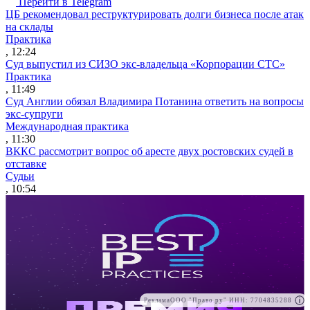
Перейти в Telegram
ЦБ рекомендовал реструктурировать долги бизнеса после атак
на склады
Практика
, 12:24
Суд выпустил из СИЗО экс-владельца «Корпорации СТС»
Практика
, 11:49
Суд Англии обязал Владимира Потанина ответить на вопросы
экс-супруги
Международная практика
, 11:30
ВККС рассмотрит вопрос об аресте двух ростовских судей в
отставке
Судьи
, 10:54
Реклама
ООО "Право.ру" ИНН: 7704835288