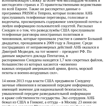
всеобъемлющую слежку за более чем миллиардом человек в
шестидесяти странах и 35 правительственными ведомствами
по всей Европе. Также он рассекретил данные о
программах PRISM и Tempora, которые позволяли АНБ
прослушивать телефонные переговоры, голосовые и
видеочаты, просматривать содержимое электронной почты и
любую информацию пользователей соцсетей. Рассказал
Сноуден и о том, что разведслужбы США прослушивали
телефонные разговоры иностранных политиков и
чиновников, которые принимали участие в саммите Большой
двадцатки, проходившем в 2009 году в Лондоне. Среди
пострадавших от неправомерных действий АНБ оказался и
Дмитрий Медведев, на тот момент – президент РФ. По
данным закрытого доклада Пентагона, в
распоряжении Сноудена находятся 1,7 млн секретных файлов,
большинство из которых касаются «жизненно
важных операций американской армии, флота, морской
пехоты и военно-воздушных сил».
14 июня 2013 года власти США предъявили Сноудену
заочные обвинения в незаконной передаче информации,
имеющей значение для национальной безопасности,
умышленной передаче разведывательной информации
и краже собственности государства. Экс-сотрудник АНБ
бежал из США в Гонконг, а оттуда – в Москву. 23 июня он