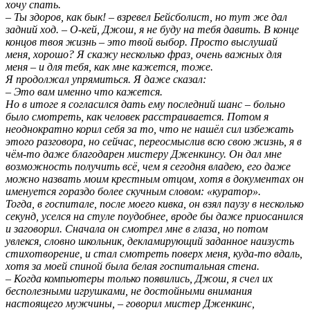
хочу спать.
– Ты здоров, как бык! – взревел Бейсболист, но тут же дал
задний ход. – О-кей, Джош, я не буду на тебя давить. В конце
концов твоя жизнь – это твой выбор. Просто выслушай
меня, хорошо? Я скажу несколько фраз, очень важных для
меня – и для тебя, как мне кажется, тоже.
Я продолжал упрямиться. Я даже сказал:
– Это вам именно что кажется.
Но в итоге я согласился дать ему последний шанс – больно
было смотреть, как человек расстраивается. Потом я
неоднократно корил себя за то, что не нашёл сил избежать
этого разговора, но сейчас, переосмыслив всю свою жизнь, я в
чём-то даже благодарен мистеру Дженкинсу. Он дал мне
возможность получить всё, чем я сегодня владею, его даже
можно назвать моим крестным отцом, хотя в документах он
именуется гораздо более скучным словом: «куратор».
Тогда, в госпитале, после моего кивка, он взял паузу в несколько
секунд, уселся на стуле поудобнее, вроде бы даже приосанился
и заговорил. Сначала он смотрел мне в глаза, но потом
увлекся, словно школьник, декламирующий заданное наизусть
стихотворение, и стал смотреть поверх меня, куда-то вдаль,
хотя за моей спиной была белая госпитальная стена.
– Когда компьютеры только появились, Джош, я счел их
бесполезными игрушками, не достойными внимания
настоящего мужчины, – говорил мистер Дженкинс,