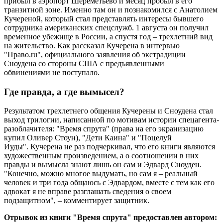
прибыл в аэропорт Шереметьево и месяц пробыл в его
транзитной зоне. Именно там он и познакомился с Анатолием
Кучереной, который стал представлять интересы бывшего
сотрудника американских спецслужб. 1 августа он получил
временное убежище в России, а спустя год – трехлетний вид
на жительство. Как рассказал Кучерена в интервью
"Право.ru", официального заявления об экстрадиции
Сноудена со стороны США с предъявленными
обвинениями не поступало.
Где правда, а где вымысел?
Результатом трехлетнего общения Кучерены и Сноудена стал
выход трилогии, написанной по мотивам истории спецагента-
разоблачителя: "Время спрута" (права на его экранизацию
купил Оливер Стоун), "Дети Каина" и "Поцелуй
Иуды". Кучерена не раз подчеркивал, что его книги являются
художественным произведением, а о соотношении в них
правды и вымысла знают лишь он сам и Эдвард Сноуден.
"Конечно, можно многое выдумать, но сам я – реальный
человек и три года общаюсь с Эдвардом, вместе с тем как его
адвокат я не вправе разглашать сведения о своем
подзащитном", – комментирует защитник.
Отрывок из книги "Время спрута" предоставлен автором: