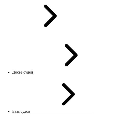
Досье судей
База судов