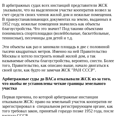
В арбитражных судах всех инстанций представители ЖСК
указывали, что на выделенном участке кооператив возвел за
счет средств своих членов жилой дом и нежилые помещения.
В правоустанавливающих документах на землю, выданных в
1952 году, нежилые помещения значились как объекты
благоустройства. Что это значит? Под такими объектами
понимались спортплощадки (волейбольные, баскетбольные,
теннисные), песочницы для детей и т.д.
Эти объекты как раз и занимали площадь в две с половиной
тысячи квадратных метров. Именно на ней Правительство
Москвы и хотело построить новый жилой дом, а так
называемые объекты благоустройства, вероятно, снести. Более
того, Правительство, как описано выше, начало двигаться к
своей цели, как будто не замечая ЖСК "РАН СССР".
Арбитражные суды до ВАСа отказывали ЖСК из-за того,
что якобы не установлены четкие границы земельного
участка
Первая причина, по которой арбитражные инстанции
отказывали ЖСК: право на земельный участок кооператив не
зарегистрировал в специальном регистрирующем органе, как
того требовал закон, принятый гораздо позже 1952 года, после
распада СССР.