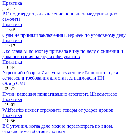
Практика
, 12:17
ВС подтвердил доначисление пошлин за модернизацию
самолета
Практика
, 11:46
Суды не приняли заключения DeepSeek по уголовному делу
Практика
, 11:17
Экс-глава Mind Money признала вину по делу о хищении и
дала показания на других фигурантов
Практика
, 10:44
Утренний обзор за 7 августа: смягчение банкротства для
селлеров и требования для статуса нацмодели ИИ
Обзор СМИ
, 09:22
Путин разрешил приватизацию аэропорта Шереметьево
Практика
, 19:07
Wildberries начнет страховать товары от ударов дронов
Практика
, 18:56
ВС уточнил, когда дело можно пересмотреть по вновь
открывшимся обстоятельствам