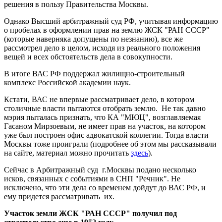
решения в пользу Правительства Москвы.
Однако Высший арбитражный суд РФ, учитывая информацию
о пробелах в оформлении прав на землю ЖСК "РАН СССР"
(которые наверняка допущены по незнанию), все же
рассмотрел дело в целом, исходя из реального положения
вещей и всех обстоятельств дела в совокупности.
В итоге ВАС РФ поддержал жилищно-строительный
комплекс Российской академии наук.
Кстати, ВАС не впервые рассматривает дело, в котором
столичные власти пытаются отобрать землю. Не так давно
мэрия пыталась признать, что КА "МЮЦ", возглавляемая
Гасаном Мирзоевым, не имеет прав на участок, на котором
уже был построен офис адвокатской коллегии. Тогда власти
Москвы тоже проиграли (подробнее об этом мы рассказывали
на сайте, материал можно прочитать
здесь
).
Сейчас в Арбитражный суд г.Москвы подано несколько
исков, связанных с событиями в СНП "Речник". Не
исключено, что эти дела со временем дойдут до ВАС РФ, и
ему придется рассматривать их.
Участок земли ЖСК "РАН СССР" получил под