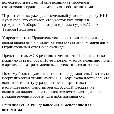
возможности не дает. Иначе возникнут проблемы
согласования границ со смежными собственниками.
"Правительство уже сдало земельный участок в аренду НИИ
Курнакова, это означает, что участок уже пущен в
гражданский оборот", — отреагировала судья ВАС РФ
Татьяна Нешатаева.
У представителя Правительства также поинтересовались,
выплачивало ли оно пользователю какую-либо компенсацию.
Отрицательный ответ был очевиден.
Представитель ЖСК резонно заметила, что Правительство
исказило суть вопроса. По ее словам, участок анонимно попал
в аренду, о чем три землепользователя ничего не знали.
Поэтому было не удивительно, что представитель Института
неорганической химии имени Н.С. Курнакова настаивал, что
выданное институту разрешение на строительство в
настоящее время действительно. А ЖСК, дескать, не
выполнил надлежащий порядок землеустройства, а также
преждевременно обратился в арбитражный суд.
Решение ВАСа РФ, дающее ЖСК основание для
оптимизма