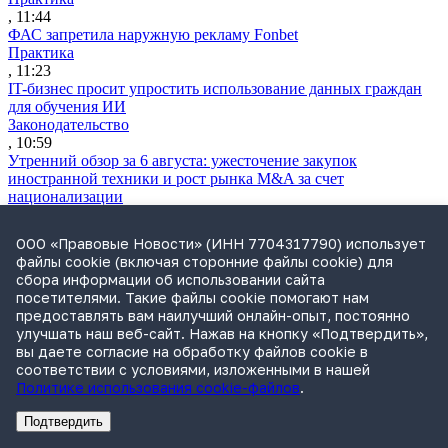
, 11:44
ФАС запретила наружную рекламу Fonbet
Практика
, 11:23
IT-бизнес просит упростить использование данных граждан
для обучения ИИ
Законодательство
, 10:59
Утренний обзор за 6 августа: ужесточение закупок
иностранной техники и рост рынка M&A за счет
национализации
Обзор СМИ
, 09:26
ООО «Правовые Новости» (ИНН 7704317790) использует
Росимущество проведет новый аукцион по продаже активов
файлы cookie (включая сторонние файлы cookie) для
Global Spirits
сбора информации об использовании сайта
Практика
посетителями. Такие файлы cookie помогают нам
, 18:50
предоставлять вам наилучший онлайн-опыт, постоянно
ВС решит, отвечает ли по долгам брошенной компании новый
улучшать наш веб-сайт. Нажав на кнопку «Подтвердить»,
руководитель
вы даете согласие на обработку файлов cookie в
Практика
соответствии с условиями, изложенными в нашей
, 18:47
Политике использования cookie-файлов
.
Путин подписал закон о новых правилах комплексного
развития территорий
Подтвердить
Законодательство
Реклама
Адвокатское бюро Санкт-Петербурга «Вертикаль» ИНН 7841290773
Реклама
АО"ПРАВО.РУ" ИНН: 7708095468