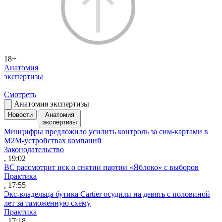
18+
Анатомия
экспертизы
Смотреть
Анатомия экспертизы
Новости
Анатомия
экспертизы
Минцифры предложило усилить контроль за сим-картами в
M2M-устройствах компаний
Законодательство
, 19:02
ВС рассмотрит иск о снятии партии «Яблоко» с выборов
Практика
, 17:55
Экс-владельца бутика Cartier осудили на девять с половиной
лет за таможенную схему
Практика
, 17:18