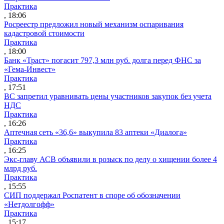
Практика
, 18:06
Росреестр предложил новый механизм оспаривания
кадастровой стоимости
Практика
, 18:00
Банк «Траст» погасит 797,3 млн руб. долга перед ФНС за
«Гема-Инвест»
Практика
, 17:51
ВС запретил уравнивать цены участников закупок без учета
НДС
Практика
, 16:26
Аптечная сеть «36,6» выкупила 83 аптеки «Диалога»
Практика
, 16:25
Экс-главу АСВ объявили в розыск по делу о хищении более 4
млрд руб.
Практика
, 15:55
СИП поддержал Роспатент в споре об обозначении
«Нетдолгофф»
Практика
, 15:17