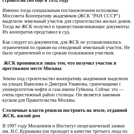
строительство еще в 1952 году
Именно тогда специальным постановлением исполкома
Моссовета Кооперативу академиков (ЖСК "РАН СССР")
выделили земельный участок для строительства жилых домов.
Тогда же ЖСК получил и правоустанавливающие документы.
Их кооператив представил в суд.
Как следует из документов, для ЖСК не устанавливались
ограничения по правам на отводимый земельный участок. Не
было ограничений и по срокам пользования участком.
ЖСК провинился лишь тем, что получил участок в
престижном месте Москвы
Землю под строительство кооперативу академиков выделили
на улицах Вавилова и Дмитрия Ульянова, граничащими с
университетом нефти и газа имени Губкина. Сейчас это —
очень престижный район столицы. Он является лакомым
куском для Правительства Москвы.
Столичные власти решили построить на земле, отданной
ЖСК, жилой дом
В 1997 году Москомзем и Институт неорганической химии
им. Н.С.Курнакова (он проходит в качестве третьего лица по