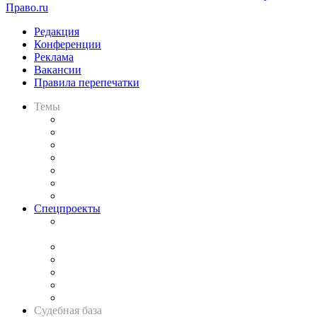
Право.ru
Редакция
Конференции
Реклама
Вакансии
Правила перепечатки
Темы
Практика
Законодательство
Процесс
Исследования
Рынок юридических услуг
Юридическое сообщество
Важнейшие правовые темы в прессе
Спецпроекты
Подкаст «В здравом уме
и твёрдой памяти»
Legal Design
Банкротная панорама
Советы для литигаторов
Сговоры на торгах
Авто
Судебная база