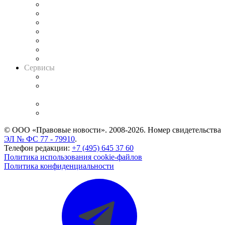
Картотека арбитражных дел
Решения арбитражных судов
Календарь рассмотрения арбитражных дел
Досье судей
Информация о судах
RSS лента новостей
Вакансии для юристов
Сервисы
Справочно-правовая система
Casebook: мониторинг дел
и компаний
Caselook: поиск и анализ практики
CASE.ONE: управление юридической службой
© ООО «Правовые новости». 2008-2026.
Номер свидетельства
ЭЛ № ФС 77 - 79910
.
Телефон редакции:
+7 (495) 645 37 60
Политика использования cookie-файлов
Политика конфиденциальности