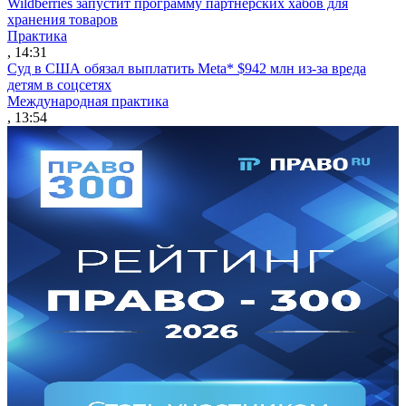
Wildberries запустит программу партнерских хабов для
хранения товаров
Практика
, 14:31
Суд в США обязал выплатить Meta* $942 млн из-за вреда
детям в соцсетях
Международная практика
, 13:54