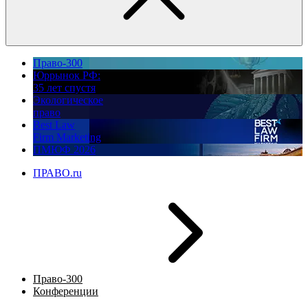
Право-300
Юррынок РФ:
35 лет спустя
Экологическое
право
Best Law
Firm Marketing
ПМЮФ 2026
ПРАВО.ru
Право-300
Конференции