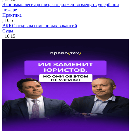
Экономколлегия решит, кто должен возмещать ущерб при
пожаре
Практика
, 16:51
ВККС открыла семь новых вакансий
Судьи
, 16:15