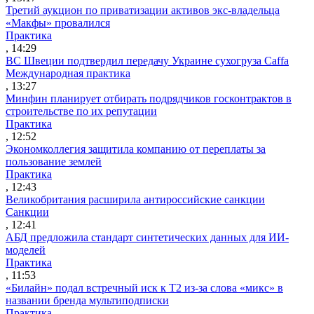
Третий аукцион по приватизации активов экс-владельца
«Макфы» провалился
Практика
, 14:29
ВС Швеции подтвердил передачу Украине сухогруза Caffa
Международная практика
, 13:27
Минфин планирует отбирать подрядчиков госконтрактов в
строительстве по их репутации
Практика
, 12:52
Экономколлегия защитила компанию от переплаты за
пользование землей
Практика
, 12:43
Великобритания расширила антироссийские санкции
Санкции
, 12:41
АБД предложила стандарт синтетических данных для ИИ-
моделей
Практика
, 11:53
«Билайн» подал встречный иск к Т2 из-за слова «микс» в
названии бренда мультиподписки
Практика