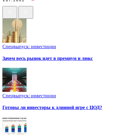
Спецвыпуск: инвестиции
Зачем весь рынок идет в премиум и люкс
Спецвыпуск: инвестиции
Готовы ли инвесторы к длинной игре с ЦОД?