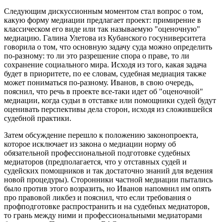
Следующим дискуссионным моментом стал вопрос о том,
какую форму медиации предлагает проект: примирение в
классическом его виде или так называемую "оценочную"
медиацию. Галина Улетова из Кубанского госуниверситета
говорила о том, что основную задачу суда можно определить
по-разному: то ли это разрешение спора о праве, то ли
сохранение социального мира. Исходя из того, какая задача
будет в приоритете, по ее словам, судебная медиация также
может пониматься по-разному. Иванов, в свою очередь,
пояснил, что речь в проекте все-таки идет об "оценочной"
медиации, когда судьи в отставке или помощники судей будут
оценивать перспективы дела сторон, исходя из сложившейся
судебной практики.
Затем обсуждение перешло к положению законопроекта,
которое исключает из закона о медиации норму об
обязательной профессиональной подготовке судебных
медиаторов (предполагается, что у отставных судей и
судейских помощников и так достаточно знаний для ведения
новой процедуры). Сторонники частной медиации пытались
было против этого возразить, но Иванов напомнил им опять
про правовой ликбез и пояснил, что если требования о
профподготовке распространить и на судебных медиаторов,
то грань между ними и профессиональными медиаторами