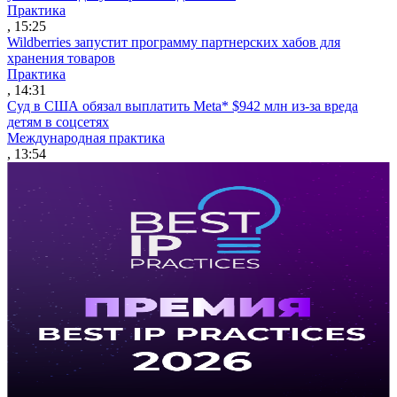
Практика
, 15:25
Wildberries запустит программу партнерских хабов для
хранения товаров
Практика
, 14:31
Суд в США обязал выплатить Meta* $942 млн из-за вреда
детям в соцсетях
Международная практика
, 13:54