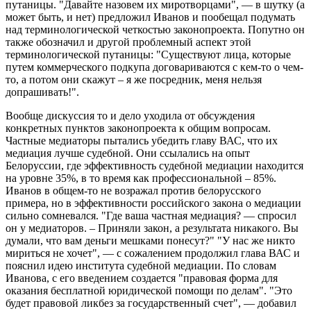
путаницы. "Давайте назовем их миротворцами", — в шутку (а
может быть, и нет) предложил Иванов и пообещал подумать
над терминологической четкостью законопроекта. Попутно он
также обозначил и другой проблемный аспект этой
терминологической путаницы: "Существуют лица, которые
путем коммерческого подкупа договариваются с кем-то о чем-
то, а потом они скажут – я же посредник, меня нельзя
допрашивать!".
Вообще дискуссия то и дело уходила от обсуждения
конкретных пунктов законопроекта к общим вопросам.
Частные медиаторы пытались убедить главу ВАС, что их
медиация лучше судебной. Они ссылались на опыт
Белоруссии, где эффективность судебной медиации находится
на уровне 35%, в то время как профессиональной – 85%.
Иванов в общем-то не возражал против белорусского
примера, но в эффективности российского закона о медиации
сильно сомневался. "Где ваша частная медиация? — спросил
он у медиаторов. – Приняли закон, а результата никакого. Вы
думали, что вам деньги мешками понесут?" "У нас же никто
мириться не хочет", — с сожалением продолжил глава ВАС и
пояснил идею института судебной медиации. По словам
Иванова, с его введением создается "правовая форма для
оказания бесплатной юридической помощи по делам". "Это
будет правовой ликбез за государственный счет", — добавил