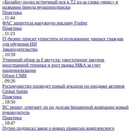
«Билайн» подал встречный иск к Т2 из-за слова «микс» в
названии бренда мультиподписки
Практика
, 11:44
ФАС запретила наружную рекламу Fonbet
Практика
, 11:23
IT-бизнес просит упростить использование данных граждан
для обучения ИИ
Законодательство
, 10:59
Утренний обзор за 6 августа: ужесточение закупок
иностранной техники и рост рынка M&A за счет
национализации
Обзор СМИ
, 09:26
Росимущество проведет новый аукцион по продаже активов
Global Spirits
Практика
, 18:50
ВС решит, отвечает ли по долгам брошенной компании новый
руководитель
Практика
, 18:47
Путин подписал закон о новых правилах комплексного