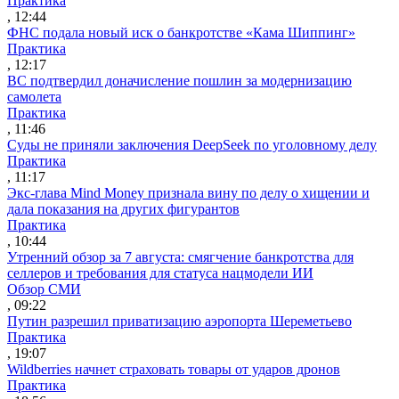
Практика
, 12:44
ФНС подала новый иск о банкротстве «Кама Шиппинг»
Практика
, 12:17
ВС подтвердил доначисление пошлин за модернизацию
самолета
Практика
, 11:46
Суды не приняли заключения DeepSeek по уголовному делу
Практика
, 11:17
Экс-глава Mind Money признала вину по делу о хищении и
дала показания на других фигурантов
Практика
, 10:44
Утренний обзор за 7 августа: смягчение банкротства для
селлеров и требования для статуса нацмодели ИИ
Обзор СМИ
, 09:22
Путин разрешил приватизацию аэропорта Шереметьево
Практика
, 19:07
Wildberries начнет страховать товары от ударов дронов
Практика