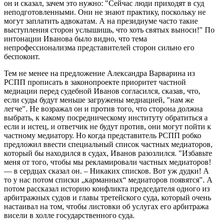
он и сказал, зачем это нужно: "Сейчас люди приходят в суд
неподготовленными. Они не знают практику, поскольку не
могут заплатить адвокатам. А на президиуме часто такие
выступления сторон услышишь, что хоть святых выноси!" По
интонации Иванова было видно, что тема
непрофессионализма представителей сторон сильно его
беспокоит.
Тем не менее на предложение Александра Варварина из
РСПП прописать в законопроекте приоритет частной
медиации перед судебной Иванов согласился, сказав, что,
если суды будут меньше загружены медиацией, "нам же
легче". Не возражал он и против того, что сторона должна
выбрать, к какому посредническому институту обратиться а
если и истец, и ответчик не будут против, они могут пойти к
частному медиатору. Но когда представитель РСПП робко
предложил ввести специальный список частных медиаторов,
который бы находился в судах, Иванов разозлился. "Избавьте
меня от того, чтобы мы рекламировали частных медиаторов!
— в сердцах сказал он. – Никаких списков. Вот уж дудки! А
то у нас потом списки „карманных“ медиаторов появятся". А
потом рассказал историю конфликта председателя одного из
арбитражных судов и главы третейского суда, который очень
настаивал на том, чтобы листовки об услугах его арбитража
висели в холле государственного суда.