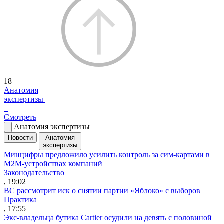
18+
Анатомия
экспертизы
Смотреть
Анатомия экспертизы
Новости
Анатомия
экспертизы
Минцифры предложило усилить контроль за сим-картами в
M2M-устройствах компаний
Законодательство
, 19:02
ВС рассмотрит иск о снятии партии «Яблоко» с выборов
Практика
, 17:55
Экс-владельца бутика Cartier осудили на девять с половиной