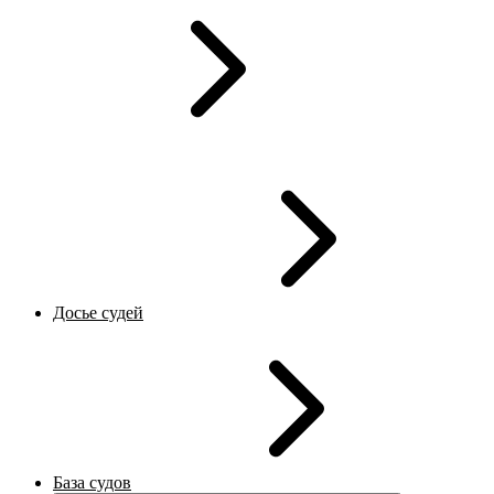
Досье судей
База судов