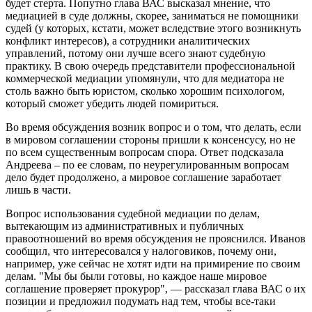
будет стерта. Попутно глава ВАС высказал мнение, что
медиацией в суде должны, скорее, заниматься не помощники
судей (у которых, кстати, может вследствие этого возникнуть
конфликт интересов), а сотрудники аналитических
управлений, потому они лучше всего знают судебную
практику. В свою очередь представители профессиональной
коммерческой медиации упомянули, что для медиатора не
столь важно быть юристом, сколько хорошим психологом,
который сможет убедить людей помириться.
Во время обсуждения возник вопрос и о том, что делать, если
в мировом соглашении стороны пришли к консенсусу, но не
по всем существенным вопросам спора. Ответ подсказала
Андреева – по ее словам, по неурегулированным вопросам
дело будет продолжено, а мировое соглашение заработает
лишь в части.
Вопрос использования судебной медиации по делам,
вытекающим из административных и публичных
правоотношений во время обсуждения не прояснился. Иванов
сообщил, что интересовался у налоговиков, почему они,
например, уже сейчас не хотят идти на примирение по своим
делам. "Мы бы были готовы, но каждое наше мировое
соглашение проверяет прокурор", — рассказал глава ВАС о их
позиции и предложил подумать над тем, чтобы все-таки