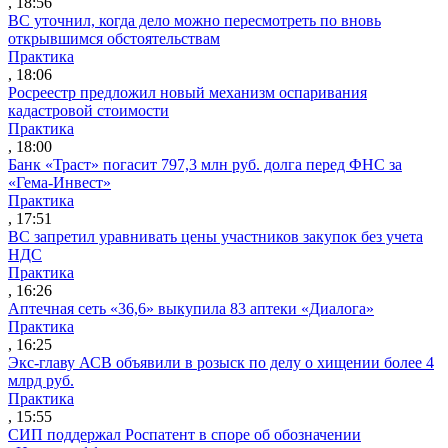
, 18:56
ВС уточнил, когда дело можно пересмотреть по вновь
открывшимся обстоятельствам
Практика
, 18:06
Росреестр предложил новый механизм оспаривания
кадастровой стоимости
Практика
, 18:00
Банк «Траст» погасит 797,3 млн руб. долга перед ФНС за
«Гема-Инвест»
Практика
, 17:51
ВС запретил уравнивать цены участников закупок без учета
НДС
Практика
, 16:26
Аптечная сеть «36,6» выкупила 83 аптеки «Диалога»
Практика
, 16:25
Экс-главу АСВ объявили в розыск по делу о хищении более 4
млрд руб.
Практика
, 15:55
СИП поддержал Роспатент в споре об обозначении