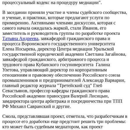
процессуальный кодекс на процедуру медиации".
В заседании приняли участие и члены судейского сообщества,
и ученые, и практики, которые предлагают услуги по
примирению. Активными членами дискуссии, которая с
самого начала ожидалась жаркой, стали Иванов, его
заместитель и руководитель группы по разработке проекта
Татьяна Андреева
, завкафедрой гражданского права и
процесса Воронежского государственного университета
Елена Носырева, директор Центра медиации Уральской
государственной юридической академии Светлана Загайнова,
завкафедрой гражданского, арбитражного процесса и
трудового права Кубанского госуниверситета Галина
Улетова, управляющий директор по корпоративным
отношениям и правовому обеспечению Российского союза
промышленников и предпринимателей Александр Варварин,
главный редактор журнала "Третейский суд" Глеб
Севастьянов, профессор кафедры гражданского права
Российской академии правосудия Валерий Лисицын,
замдиректора центра арбитража и посредничества при ТПП
РФ Михаил Савранский и другие.
Смола, представлявшая проект, отметила, что разработчикам в
процессе его доработки еще предстоит решить три проблемы:
кто может быть судебным медиатором, как проект