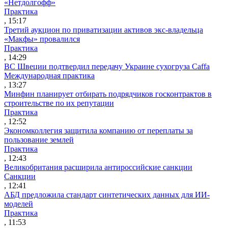
«Нетдолгофф»
Практика
, 15:17
Третий аукцион по приватизации активов экс-владельца
«Макфы» провалился
Практика
, 14:29
ВС Швеции подтвердил передачу Украине сухогруза Caffa
Международная практика
, 13:27
Минфин планирует отбирать подрядчиков госконтрактов в
строительстве по их репутации
Практика
, 12:52
Экономколлегия защитила компанию от переплаты за
пользование землей
Практика
, 12:43
Великобритания расширила антироссийские санкции
Санкции
, 12:41
АБД предложила стандарт синтетических данных для ИИ-
моделей
Практика
, 11:53