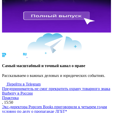
Cамый масштабный и точный канал о праве
Рассказываем о важных деловых и юридических событиях.
Перейти в Telegram
Предприниматель не смог прекратить охрану товарного знака
Burberry в России
Практика
, 15:50
Экс-директора Popcorn Books приговорили к четырем годам
условно по делу о пропаганде ЛГБТ*