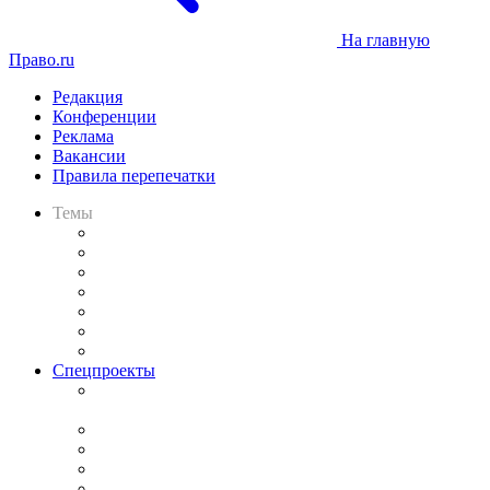
На главную
Право.ru
Редакция
Конференции
Реклама
Вакансии
Правила перепечатки
Темы
Практика
Законодательство
Процесс
Исследования
Рынок юридических услуг
Юридическое сообщество
Важнейшие правовые темы в прессе
Спецпроекты
Подкаст «В здравом уме
и твёрдой памяти»
Legal Design
Банкротная панорама
Советы для литигаторов
Сговоры на торгах