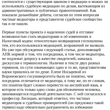
соотносится с существующим законом о медиации и можно ли
использовать судебную медиацию по делам, вытекающим из
административных и публичных правоотношений. Как
показали дальнейшие дебаты, согласия по этим вопросам
частные медиаторы и представители судейское сообщество
так и не нашли.
Первые пункты проекта о наделении судей в отставке
возможностью стать медиаторами и об изменениях в
Налоговый кодекс относительно возвращения госпошлины
тем, кто воспользовался медиацией, возражений не вызвали.
Но уже при обсуждении следующей статьи, дополняющей
АПК нормой о том, что посредники, в том числе медиаторы,
не подлежат допросу в качестве свидетелей, началась
дискуссия о терминологии. Наличие в тексте двух разных
терминов, по сути означающих одно и то же, представителям
науки пришлось не по душе. Елене Носыревой из
Воронежского госуниверситета было не понятно, чем
посредник отличается от медиатора, к тому же, по ее словам,
эти понятия будет сложно перевести на английский язык, в
котором есть только одно слово для обозначения человека,
занимающегося подобной деятельностью. С ней согласился и
профессор Лисицын, который отметил, что частных
медиаторов и судебных примирителей (он предложил такой
термин) надо обязательно разграничить во избежание