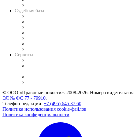
Авто
Судебная база
Картотека арбитражных дел
Решения арбитражных судов
Календарь рассмотрения арбитражных дел
Досье судей
Информация о судах
RSS лента новостей
Вакансии для юристов
Сервисы
Справочно-правовая система
Casebook: мониторинг дел
и компаний
Caselook: поиск и анализ практики
CASE.ONE: управление юридической службой
© ООО «Правовые новости». 2008-2026.
Номер свидетельства
ЭЛ № ФС 77 - 79910
.
Телефон редакции:
+7 (495) 645 37 60
Политика использования cookie-файлов
Политика конфиденциальности