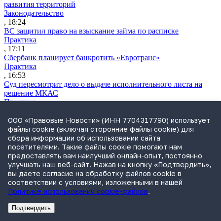
развития территорий
Законодательство
, 18:24
ВС защитил право на взыскание займа по расписке
Практика
, 17:11
Сбербанк планирует банкротить «Евротранс»
Практика
, 16:53
Суд пересмотрит дело о выдаче исполнительного листа на
решение МКАС
Практика
, 16:05
Суд ЕС истолкует санкционные нормы о разблокировке
ООО «Правовые Новости» (ИНН 7704317790) использует
активов
файлы cookie (включая сторонние файлы cookie) для
Санкции
сбора информации об использовании сайта
, 15:24
посетителями. Такие файлы cookie помогают нам
ФАС раскрыла число жалоб в сфере закупок в первом
предоставлять вам наилучший онлайн-опыт, постоянно
полугодии
улучшать наш веб-сайт. Нажав на кнопку «Подтвердить»,
Практика
вы даете согласие на обработку файлов cookie в
, 14:47
соответствии с условиями, изложенными в нашей
NexTouch выкупит активы обанкротившегося «Кванта»
Политике использования cookie-файлов
.
Практика
, 13:35
Подтвердить
Реклама
Адвокатское бюро Санкт-Петербурга «Вертикаль» ИНН 7841290773
Реклама
АО"ПРАВО.РУ" ИНН: 7708095468
«Евротранс» перешел в полноценный дефолт по трем