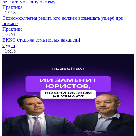
лет за таможенную схему
Практика
, 17:18
Экономколлегия решит, кто должен возмещать ущерб при
пожаре
Практика
, 16:51
ВККС открыла семь новых вакансий
Судьи
, 16:15