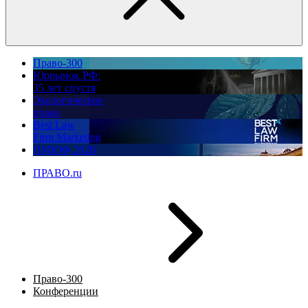
Право-300
Юррынок РФ:
35 лет спустя
Экологическое
право
Best Law
Firm Marketing
ПМЮФ 2026
ПРАВО.ru
Право-300
Конференции