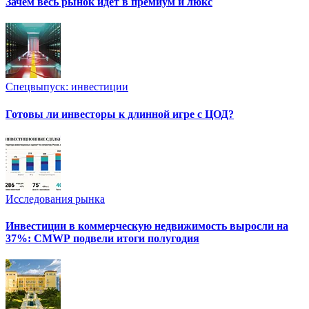
Зачем весь рынок идет в премиум и люкс
Спецвыпуск: инвестиции
Готовы ли инвесторы к длинной игре с ЦОД?
Исследования рынка
Инвестиции в коммерческую недвижимость выросли на
37%: CMWP подвели итоги полугодия