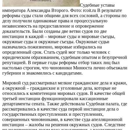
Судебные уставы
императора Александра Второго. Фото: rcoit.ru
В результате
реформы суды стали общими для всех сословий, а стороны по
делу получили одинаковые права и процессуальную
независимость на предоставление и опровержение
доказательств. Были созданы две ветви судов по две
инстанции в каждой – мировые суды и мировые съезды,
окружные суды и окружные съезды. Окружные судьи
назначались пожизненно, мировые избирались на
определенный срок. Стать судей мог только человек с
юридическим образованием, судебным опытом и безупречной
репутацией. В первые годы реформы отбор таких лиц был
настолько строгим, что чиновники Минюста лично объезжали
губернии и знакомились с кандидатами.
Мировой суд рассматривал мелкие гражданские дела и кражи,
а окружной – гражданские и уголовные дела, которые не
относились к компетенции мировых судов. В качестве общей
третьей инстанции функционировали кассационные
департаменты сената. Также действовала Судебная палата, где
рассматривались в качестве суда первой инстанции дела о
государственных преступлениях и преступлениях,
совершенных чиновниками, в качестве суда апелляционной
инстанции – жалобы на решения окружных судов. Следствие
по политическим делам вела жандармерия, а рассматривало