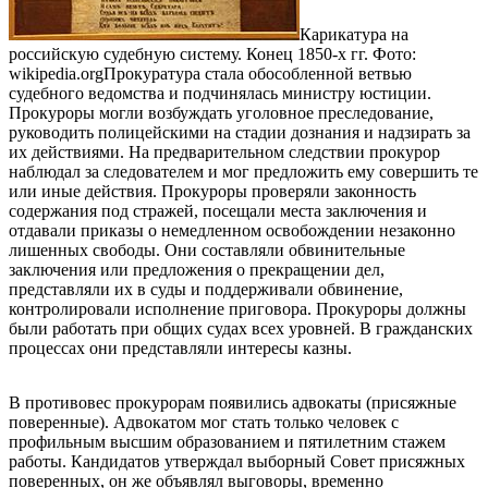
Карикатура на
российскую судебную систему. Конец 1850-х гг. Фото:
wikipedia.org
Прокуратура стала обособленной ветвью
судебного ведомства и подчинялась министру юстиции.
Прокуроры могли возбуждать уголовное преследование,
руководить полицейскими на стадии дознания и надзирать за
их действиями. На предварительном следствии прокурор
наблюдал за следователем и мог предложить ему совершить те
или иные действия. Прокуроры проверяли законность
содержания под стражей, посещали места заключения и
отдавали приказы о немедленном освобождении незаконно
лишенных свободы. Они составляли обвинительные
заключения или предложения о прекращении дел,
представляли их в суды и поддерживали обвинение,
контролировали исполнение приговора. Прокуроры должны
были работать при общих судах всех уровней. В гражданских
процессах они представляли интересы казны.
В противовес прокурорам появились адвокаты (присяжные
поверенные). Адвокатом мог стать только человек с
профильным высшим образованием и пятилетним стажем
работы. Кандидатов утверждал выборный Совет присяжных
поверенных, он же объявлял выговоры, временно