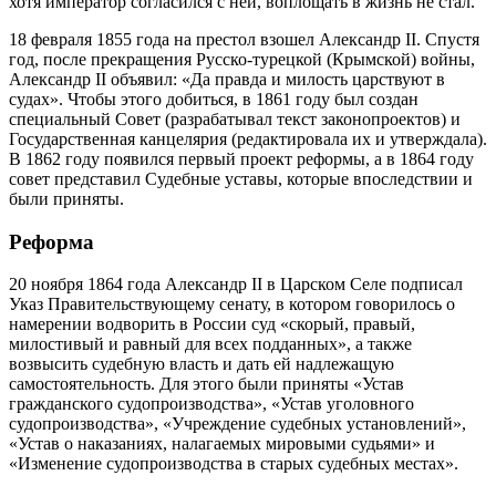
хотя император согласился с ней, воплощать в жизнь не стал.
18 февраля 1855 года на престол взошел Александр II. Спустя
год, после прекращения Русско-турецкой (Крымской) войны,
Александр II объявил: «Да правда и милость царствуют в
судах». Чтобы этого добиться, в 1861 году был создан
специальный Совет (разрабатывал текст законопроектов) и
Государственная канцелярия (редактировала их и утверждала).
В 1862 году появился первый проект реформы, а в 1864 году
совет представил Судебные уставы, которые впоследствии и
были приняты.
Реформа
20 ноября 1864 года Александр II в Царском Селе подписал
Указ Правительствующему сенату, в котором говорилось о
намерении водворить в России суд «скорый, правый,
милостивый и равный для всех подданных», а также
возвысить судебную власть и дать ей надлежащую
самостоятельность. Для этого были приняты «Устав
гражданского судопроизводства», «Устав уголовного
судопроизводства», «Учреждение судебных установлений»,
«Устав о наказаниях, налагаемых мировыми судьями» и
«Изменение судопроизводства в старых судебных местах».