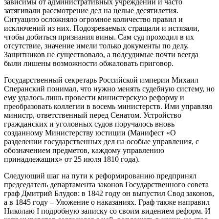
зависимы от административных учреждений и часто
затягивали рассмотрение дел на целые десятилетия.
Ситуацию осложняло огромное количество правил и
исключений из них. Подозреваемых стращали и истязали,
чтобы добиться признания вины. Сам суд проходил в их
отсутствие, значение имели только документы по делу.
Защитников не существовало, а подсудимые почти всегда
были лишены возможности обжаловать приговор.
Государственный секретарь Российской империи Михаил
Сперанский понимал, что нужно менять судебную систему, но
ему удалось лишь провести министерскую реформу и
преобразовать коллегии в восемь министерств. Ими управлял
министр, ответственный перед Сенатом. Устройство
гражданских и уголовных судов поручалось вновь
созданному Министерству юстиции (Манифест «О
разделении государственных дел на особые управления, с
обозначением предметов, каждому управлению
принадлежащих» от 25 июля 1810 года).
Следующий шаг на пути к реформированию предпринял
председатель департамента законов Государственного совета
граф Дмитрий Блудов: в 1842 году он выпустил Свод законов,
а в 1845 году – Уложение о наказаниях. Граф также направил
Николаю I подробную записку со своим видением реформ. И