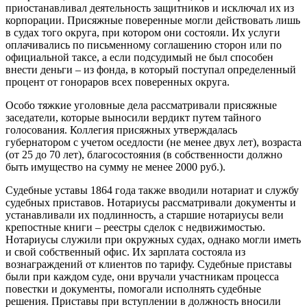
приостанавливал деятельность защитников и исключал их из
корпорации. Присяжные поверенные могли действовать лишь
в судах того округа, при котором они состояли. Их услуги
оплачивались по письменному соглашению сторон или по
официальной таксе, а если подсудимый не был способен
внести деньги – из фонда, в который поступал определенный
процент от гонораров всех поверенных округа.
Особо тяжкие уголовные дела рассматривали присяжные
заседатели, которые выносили вердикт путем тайного
голосования. Коллегия присяжных утверждалась
губернатором с учетом оседлости (не менее двух лет), возраста
(от 25 до 70 лет), благосостояния (в собственности должно
быть имущество на сумму не менее 2000 руб.).
Судебные уставы 1864 года также вводили нотариат и службу
судебных приставов. Нотариусы рассматривали документы и
устанавливали их подлинность, а старшие нотариусы вели
крепостные книги – реестры сделок с недвижимостью.
Нотариусы служили при окружных судах, однако могли иметь
и свой собственный офис. Их зарплата состояла из
вознаграждений от клиентов по тарифу. Судебные приставы
были при каждом суде, они вручали участникам процесса
повестки и документы, помогали исполнять судебные
решения. Приставы при вступлении в должность вносили