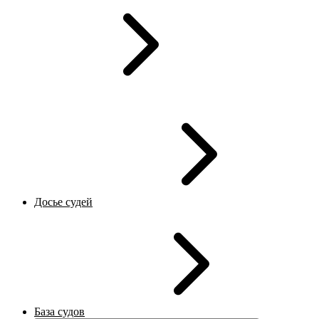
Досье судей
База судов