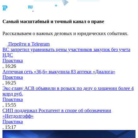
Cамый масштабный и точный канал о праве
Рассказываем о важных деловых и юридических событиях.
Перейти в Telegram
ВС запретил уравнивать цены участников закупок без учета
НДС
Практика
, 16:26
Аптечная сеть «36,6» выкупила 83 аптеки «Диалога»
Практика
, 16:25
Экс-главу АСВ объявили в розыск по делу о хищении более 4
млрд руб.
Практика
, 15:55
СИП поддержал Роспатент в споре об обозначении
«Нетдолгофф»
Практика
, 15:17