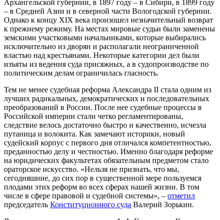
Архангельской губернии, в 1897 году – в Сибири, в 1899 году
– в Средней Азии и в северной части Вологодской губернии.
Однако к концу XIX века произошел незначительный возврат
к прежнему режиму. На местах мировые судьи были заменены
земскими участковыми начальниками, которые выбирались
исключительно из дворян и располагали неограниченной
властью над крестьянами. Некоторые категории дел были
изъяты из ведения суда присяжных, а в судопроизводстве по
политическим делам ограничилась гласность.
Тем не менее судебная реформа Александра II стала одним из
лучших радикальных, демократических и последовательных
преобразований в России. После нее судебные процессы в
Российской империи стали четко регламентированы,
следствие велось достаточно быстро и качественно, исчезла
путаница и волокита. Как замечают историки, новый
судейский корпус с первого дня отличался компетентностью,
преданностью делу и честностью. Именно благодаря реформе
на юридических факультетах обязательным предметом стало
ораторское искусство. «Нельзя не признать, что мы,
сегодняшние, до сих пор в существенной мере пользуемся
плодами этих реформ во всех сферах нашей жизни. В том
числе в сфере правовой и судебной системы», –
отметил
председатель
Конституционного суда
Валерий Зорькин.