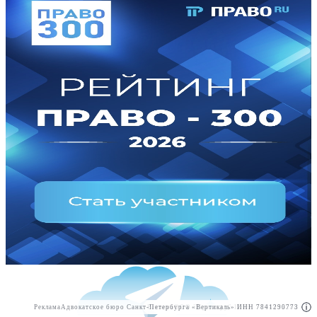
Реклама
Адвокатское бюро Санкт-Петербурга «Вертикаль» ИНН 7841290773
Реклама
ООО "Право.ру" ИНН: 7704835288