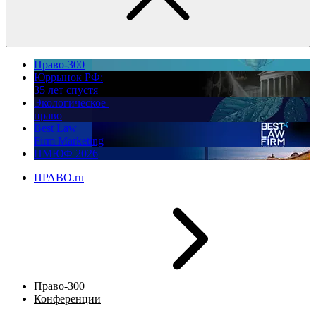
Право-300
Юррынок РФ:
35 лет спустя
Экологическое
право
Best Law
Firm Marketing
ПМЮФ 2026
ПРАВО.ru
Право-300
Конференции