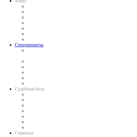
Темы
Практика
Законодательство
Процесс
Исследования
Рынок юридических услуг
Юридическое сообщество
Важнейшие правовые темы в прессе
Спецпроекты
Подкаст «В здравом уме
и твёрдой памяти»
Legal Design
Банкротная панорама
Советы для литигаторов
Сговоры на торгах
Авто
Судебная база
Картотека арбитражных дел
Решения арбитражных судов
Календарь рассмотрения арбитражных дел
Досье судей
Информация о судах
RSS лента новостей
Вакансии для юристов
Сервисы