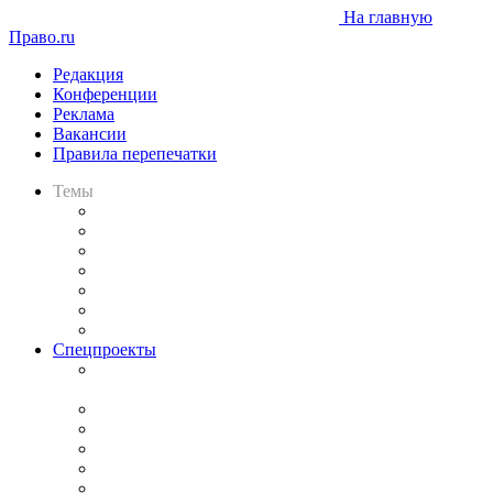
На главную
Право.ru
Редакция
Конференции
Реклама
Вакансии
Правила перепечатки
Темы
Практика
Законодательство
Процесс
Исследования
Рынок юридических услуг
Юридическое сообщество
Важнейшие правовые темы в прессе
Спецпроекты
Подкаст «В здравом уме
и твёрдой памяти»
Legal Design
Банкротная панорама
Советы для литигаторов
Сговоры на торгах
Авто