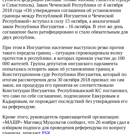
и Севастополь). Закон Чеченской Республики от 4 октября
2018 года «Об утверждении соглашения об установлении
границы между Республикой Ингушетия и Чеченской
Республикой» вступил в силу 15 октября, а аналогичный
закон Республики Ингушетия ­– 16 октября. В этот же день
соглашение было ратифицировано и стало обязательным для
двух республик.
При этом в Ингушетии население выступило резко против
такого передела границ – ситуация спровоцировала волну
протестов в республике, в которых приняли участие до 100
000 жителей. Группа депутатов ингушского парламента
попыталась оспорить закон об установлении границ в
Конституционном суде Республики Ингушетия, который по
итогам рассмотрения дела 30 октября 2018 признал: ни сам
закон, ни процедура его принятия не соответствовали
Конституции Ингушетии. Республиканский КС постановил,
что само по себе соглашение, подписанное Евкуровым и
Кадыровым, не порождает последствий без утверждения его
на референдуме.
Кроме этого, руководитель правозащитной организации
«МАШР» Магомед Муцольгов сообщил, что 26 ноября сдал в
избирком подписи для проведения референдума по вопросу
границы, передает
РБК.