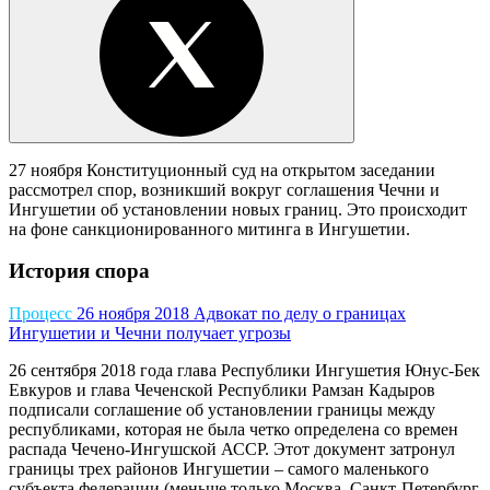
27 ноября Конституционный суд на открытом заседании
рассмотрел спор, возникший вокруг соглашения Чечни и
Ингушетии об установлении новых границ. Это происходит
на фоне санкционированного митинга в Ингушетии.
История спора
Процесс
26 ноября 2018
Адвокат по делу о границах
Ингушетии и Чечни получает угрозы
26 сентября 2018 года глава Республики Ингушетия Юнус-Бек
Евкуров и глава Чеченской Республики Рамзан Кадыров
подписали соглашение об установлении границы между
республиками, которая не была четко определена со времен
распада Чечено-Ингушской АССР. Этот документ затронул
границы трех районов Ингушетии – самого маленького
субъекта федерации (меньше только Москва, Санкт-Петербург