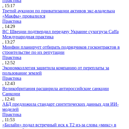
Практика
, 15:17
Третий аукцион по приватизации активов экс-владельца
«Макфы» провалился
Практика
, 14:29
ВС Швеции подтвердил передачу Украине сухогруза Caffa
Международная практика
, 13:27
Минфин планирует отбирать подрядчиков госконтрактов в
строительстве по их репутации
Практика
, 12:52
Экономколлегия защитила компанию от переплаты за
пользование землей
Практика
, 12:43
Великобритания расширила антироссийские санкции
Санкции
, 12:41
АБД предложила стандарт синтетических данных для ИИ-
моделей
Практика
, 11:53
«Билайн» подал встречный иск к Т2 из-за слова «микс» в