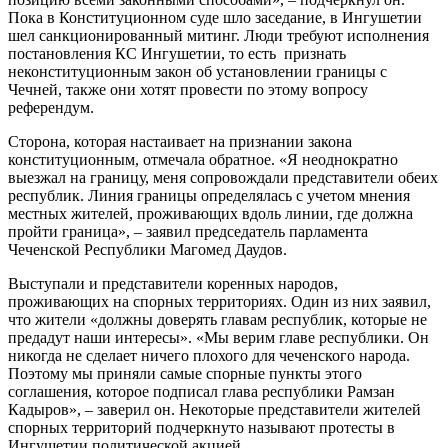
Пока в Конституционном суде шло заседание, в Ингушетии
шел санкционированный митинг. Люди требуют исполнения
постановления КС Ингушетии, то есть признать
неконституционным закон об установлении границы с
Чечней, также они хотят провести по этому вопросу
референдум.
Сторона, которая настаивает на признании закона
конституционным, отмечала обратное. «Я неоднократно
выезжал на границу, меня сопровождали представители обеих
республик. Линия границы определялась с учетом мнения
местных жителей, проживающих вдоль линии, где должна
пройти граница», – заявил председатель парламента
Чеченской Республики Магомед Даудов.
Выступали и представители коренных народов,
проживающих на спорных территориях. Один из них заявил,
что жители «должны доверять главам республик, которые не
предадут наши интересы». «Мы верим главе республики. Он
никогда не сделает ничего плохого для чеченского народа.
Поэтому мы приняли самые спорные пункты этого
соглашения, которое подписал глава республики Рамзан
Кадыров», – заверил он. Некоторые представители жителей
спорных территорий подчеркнуто называют протесты в
Ингушетии политической акцией.