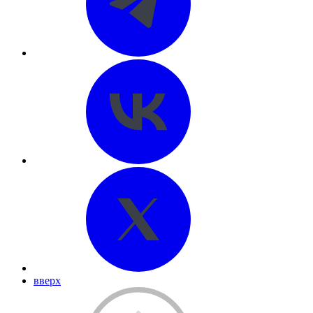
вверх