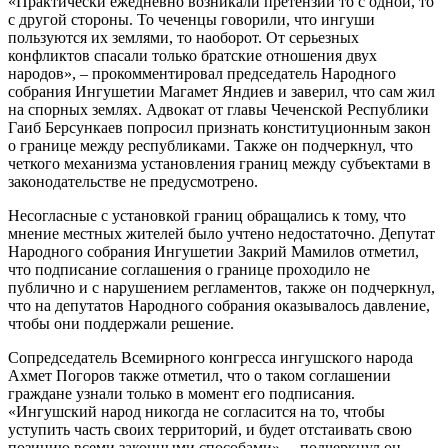
«Практически ежедневно возникали претензии то с одной, то
с другой стороны. То чеченцы говорили, что ингуши
пользуются их землями, то наоборот. От серьезных
конфликтов спасали только братские отношения двух
народов», – прокомментировал председатель Народного
собрания Ингушетии Магамет Яндиев и заверил, что сам жил
на спорных землях. Адвокат от главы Чеченской Республики
Гаиб Берсункаев попросил признать конституционным закон
о границе между республиками. Также он подчеркнул, что
четкого механизма установления границ между субъектами в
законодательстве не предусмотрено.
Несогласные с установкой границ обращались к тому, что
мнение местных жителей было учтено недостаточно. Депутат
Народного собрания Ингушетии Закрий Мамилов отметил,
что подписание соглашения о границе проходило не
публично и с нарушением регламентов, также он подчеркнул,
что на депутатов Народного собрания оказывалось давление,
чтобы они поддержали решение.
Сопредседатель Всемирного конгресса ингушского народа
Ахмет Погоров также отметил, что о таком соглашении
граждане узнали только в момент его подписания.
«Ингушский народ никогда не согласится на то, чтобы
уступить часть своих территорий, и будет отстаивать свою
позицию всеми законными способами», – подчеркнул он.