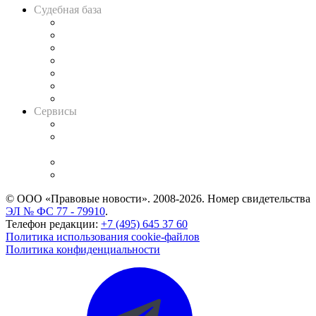
Судебная база
Картотека арбитражных дел
Решения арбитражных судов
Календарь рассмотрения арбитражных дел
Досье судей
Информация о судах
RSS лента новостей
Вакансии для юристов
Сервисы
Справочно-правовая система
Casebook: мониторинг дел
и компаний
Caselook: поиск и анализ практики
CASE.ONE: управление юридической службой
© ООО «Правовые новости». 2008-2026.
Номер свидетельства
ЭЛ № ФС 77 - 79910
.
Телефон редакции:
+7 (495) 645 37 60
Политика использования cookie-файлов
Политика конфиденциальности