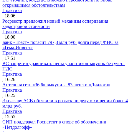
открывшимся обстоятельствам
Практика
, 18:06
Росреестр предложил новый механизм оспаривания
кадастровой стоимости
Практика
, 18:00
Банк «Траст» погасит 797,3 млн руб. долга перед ФНС за
«Гема-Инвест»
Практика
, 17:51
ВС запретил уравнивать цены участников закупок без учета
НДС
Практика
, 16:26
Аптечная сеть «36,6» выкупила 83 аптеки «Диалога»
Практика
, 16:25
Экс-главу АСВ объявили в розыск по делу о хищении более 4
млрд руб.
Практика
, 15:55
СИП поддержал Роспатент в споре об обозначении
«Нетдолгофф»