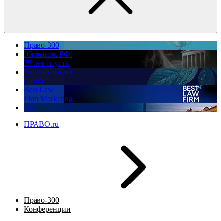
Право-300
Юррынок РФ:
35 лет спустя
Экологическое
право
Best Law
Firm Marketing
ПМЮФ 2026
ПРАВО.ru
Право-300
Конференции