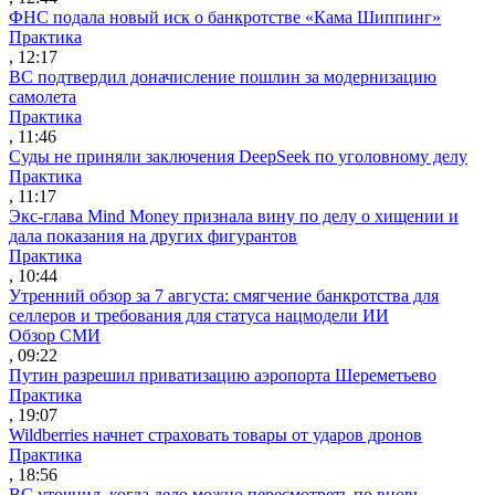
ФНС подала новый иск о банкротстве «Кама Шиппинг»
Практика
, 12:17
ВС подтвердил доначисление пошлин за модернизацию
самолета
Практика
, 11:46
Суды не приняли заключения DeepSeek по уголовному делу
Практика
, 11:17
Экс-глава Mind Money признала вину по делу о хищении и
дала показания на других фигурантов
Практика
, 10:44
Утренний обзор за 7 августа: смягчение банкротства для
селлеров и требования для статуса нацмодели ИИ
Обзор СМИ
, 09:22
Путин разрешил приватизацию аэропорта Шереметьево
Практика
, 19:07
Wildberries начнет страховать товары от ударов дронов
Практика
, 18:56
ВС уточнил, когда дело можно пересмотреть по вновь