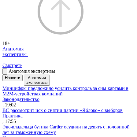
18+
Анатомия
экспертизы
Смотреть
Анатомия экспертизы
Новости
Анатомия
экспертизы
Минцифры предложило усилить контроль за сим-картами в
M2M-устройствах компаний
Законодательство
, 19:02
ВС рассмотрит иск о снятии партии «Яблоко» с выборов
Практика
, 17:55
Экс-владельца бутика Cartier осудили на девять с половиной
лет за таможенную схему