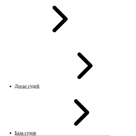
Досье судей
База судов