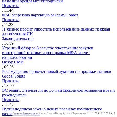
названии бренда мультиподписки
Практика
, 11:44
ФАС запретила наружную рекламу Fonbet
Практика
, 11:23
IT-бизнес просит упростить использование данных граждан
для обучения ИИ
Законодательство
, 10:59
Утренний обзор за 6 августа: ужесточение закупок
иностранной техники и рост рынка M&A за счет
национализации
Обзор СМИ
, 09:26
Росимущество проведет новый аукцион по продаже активов
Global Spirits
Практика
, 18:50
ВС решит, отвечает ли по долгам брошенной компании новый
руководитель
Практика
, 18:47
Путин подписал закон о новых правилах комплексного
развития территорий
Реклама
Адвокатское бюро Санкт-Петербурга «Вертикаль» ИНН 7841290773
Реклама
ООО "Право.ру" ИНН: 7704835288