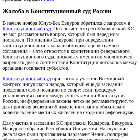
Жалоба в Конституционный суд России
В начале ноября Юнус-Бек Евкуров обратился с запросом в
Конституционный суд
. Он считает, что республиканский КС
не мог рассматривать вопрос, который был перед ним
поставлен. По мнению Евкурова, при определении
конституционности закона необходима оценка самого
соглашения – а это относится к компетенции федерального
Конституционного суда, поскольку именно он уполномочен
разрешать дела о соответствии Конституции договоров между
органами госвласти субъектов.
Конституционный суд
пригласил к участию Всемирный
конгресс ингушского народа, который еще до заседания
представил свою позицию по спору: если процедуру
установления границ между субъектами ни Конституция
России, ни федеральные законы четко не регламентируют, то
для принятия решения об изменении границ обязательно
волеизъявление местных жителей на сходе или референдуме.
Для участия в заседании КС пригласил Кадырова, Евкурова,
Народное собрание Республики Ингушетия. На слушание
дела также были приглашены парламент Чечни, полпреды
обеих палат федерального парламента, правительства,