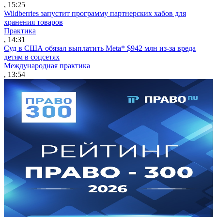
, 15:25
Wildberries запустит программу партнерских хабов для
хранения товаров
Практика
, 14:31
Суд в США обязал выплатить Meta* $942 млн из-за вреда
детям в соцсетях
Международная практика
, 13:54