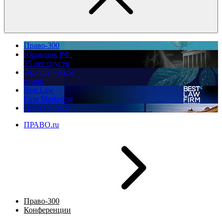
Право-300
Юррынок РФ:
35 лет спустя
Экологическое
право
Best Law
Firm Marketing
ПМЮФ 2026
ПРАВО.ru
Право-300
Конференции