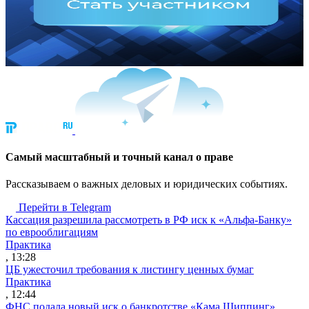
Cамый масштабный и точный канал о праве
Рассказываем о важных деловых и юридических событиях.
Перейти в Telegram
Кассация разрешила рассмотреть в РФ иск к «Альфа-Банку»
по еврооблигациям
Практика
, 13:28
ЦБ ужесточил требования к листингу ценных бумаг
Практика
, 12:44
ФНС подала новый иск о банкротстве «Кама Шиппинг»