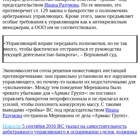
председательством
Ивана Разумова
. По ее мнению, это
противоречит ст. 129 закона о банкротстве о полномочиях
арбитражных управляющих. Кроме этого, закон предъявляет
особые требования к управляющим как к антикризисным
менеджерам, а ООО им не соответствовало.
«Управляющий вправе передавать полномочия, но не так
много, чтобы фактически отстраниться от руководства
текущей деятельностью банкрота», – Верховный суд.
Экономколлегия сочла решения нижестоящих инстанций
противоречивыми: они правильно установили все нарушения
управляющего, но почему-то назвали их недостаточными для
«увольнения». Между тем поведение Мерешкина было
чревато убытками для «Армакс Групп»: он поставил
управлять банкротом непрофессионала и не прилагал всех
усилий, чтобы пополнить конкурсную массу. С такими
выводами «тройка» ВС под председательством
Ивана
Разумова
отстранила Мерешкина от дела «Армакс Групп».
Новости
5 сентября 2016
ВС указал на самостоятельность
арбитражного управляющего в оспаривании сделок должника