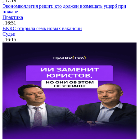
, 17:18
Экономколлегия решит, кто должен возмещать ущерб при
пожаре
Практика
, 16:51
ВККС открыла семь новых вакансий
Судьи
, 16:15