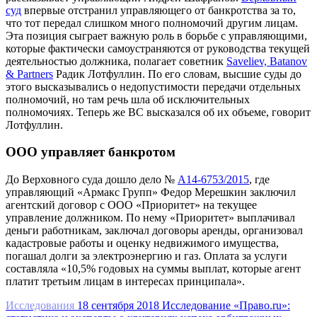
суд
впервые отстранил управляющего от банкротства за то,
что тот передал слишком много полномочий другим лицам.
Эта позиция сыграет важную роль в борьбе с управляющими,
которые фактически самоустраняются от руководства текущей
деятельностью должника, полагает советник
Saveliev, Batanov
& Partners
Радик Лотфуллин. По его словам, высшие суды до
этого высказывались о недопустимости передачи отдельных
полномочий, но там речь шла об исключительных
полномочиях. Теперь же ВС высказался об их объеме, говорит
Лотфуллин.
ООО управляет банкротом
До Верховного суда дошло дело №
А14-6753/2015
, где
управляющий «Армакс Групп» Федор Мерешкин заключил
агентский договор с ООО «Приоритет» на текущее
управление должником. По нему «Приоритет» выплачивал
деньги работникам, заключал договоры аренды, организовал
кадастровые работы и оценку недвижимого имущества,
погашал долги за электроэнергию и газ. Оплата за услуги
составляла «10,5% годовых на суммы выплат, которые агент
платит третьим лицам в интересах принципала».
Исследования
18 сентября 2018
Исследование «Право.ru»: