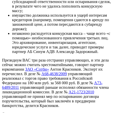
субсидиарной ответственности или оспаривания сделок,
в результате чего не удалось пополнить конкурсную
массу;
имущество должника используется в ущерб интересам
кредиторов (например, помещения сдаются в аренду по
заниженной цене, а потом пересдаются в субаренду
дороже);
незаконно расходуется конкурсная масса – чаще всего «с
помощью» необоснованного привлечения третьих лиц.
Это архивирование, инвентаризация, агентские,
юридические услуги и так далее, приводит примеры
партнер АБ
Синум АДВ
Александр Задорожный.
Президиум ВАС три раза отстранял управляющих, и эти дела
сейчас можно считать хрестоматийными, говорит партнер
юркомпании
ЗАО «Сотби»
Антон Красников. Эксперт их
перечислил. В деле №
А68-4638/2009
управляющий
реализовал с торгов право требования к Российской
Федерации на 180 млн руб. за 568 000 руб. В деле №
А73-
6489/2011
управляющий раньше исполнял обязанности члена
ликвидационной комиссии. В деле №
А21-1723/2010
управляющий не принял мер по оспариванию договора
поручительства, который был заключён в преддверии
банкротства, делится Красников.