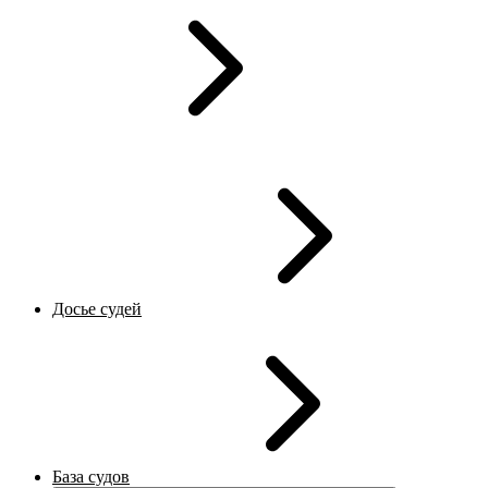
Досье судей
База судов