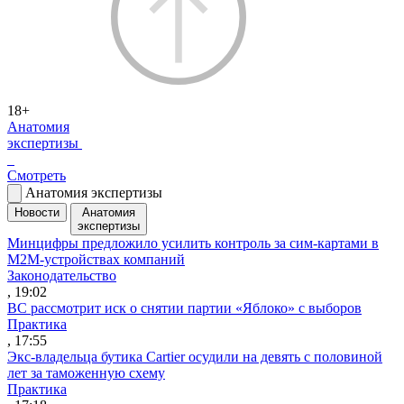
18+
Анатомия
экспертизы
Смотреть
Анатомия экспертизы
Новости
Анатомия
экспертизы
Минцифры предложило усилить контроль за сим-картами в
M2M-устройствах компаний
Законодательство
, 19:02
ВС рассмотрит иск о снятии партии «Яблоко» с выборов
Практика
, 17:55
Экс-владельца бутика Cartier осудили на девять с половиной
лет за таможенную схему
Практика