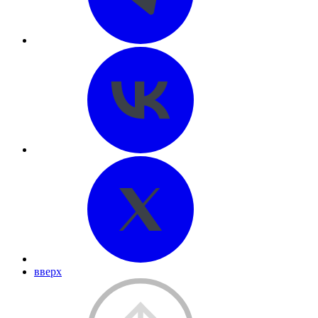
вверх