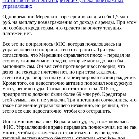
статистика и эксперты о критериях успеха арбитражных
управляющих
Одновременно Мерешкин зарезервировал для себя 1,5 млн
руб. на выплату вознаграждения от дохода с аренды. При этом
он сообщал кредиторам, что средств на оплату текущих
платежей нет.
Все это не понравилось ФНС, которая пожаловалась на
управляющего и попросила его отстранить. Три суда
согласились, что Мерешкин справляется плохо – передал на
сторону слишком много задач, которые мог и должен был
выполнять сам. Он вел себя противоречиво: говорил, что
денег на текущие платежи нет, но при этом заключил
агентский договор за плату и зарезервировал вознаграждение.
Кроме того, он недостаточно активно пополнял конкурсную
массу, решили суды. Согласно отчетности за 2016 год,
предприятию должны были более 69 млн руб. Кредиторы
этой суммы так и не увидели. Три инстанции согласились, что
такое поведение управляющего незаконно, но решили, что
этого все еще недостаточно, чтобы его отстранить.
Иного мнения оказался Верховный суд, куда пожаловалась
ФНС. Управляющий вправе передавать полномочия, но не так
много, чтобы фактически отстраниться от руководства
текущей деятельностью банкрота, отметила «тройка» под