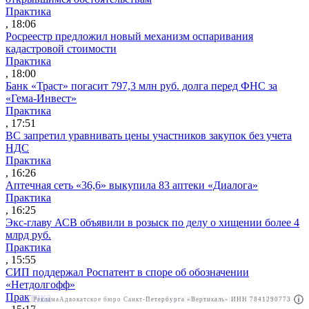
Практика
, 18:06
Росреестр предложил новый механизм оспаривания
кадастровой стоимости
Практика
, 18:00
Банк «Траст» погасит 797,3 млн руб. долга перед ФНС за
«Гема-Инвест»
Практика
, 17:51
ВС запретил уравнивать цены участников закупок без учета
НДС
Практика
, 16:26
Аптечная сеть «36,6» выкупила 83 аптеки «Диалога»
Практика
, 16:25
Экс-главу АСВ объявили в розыск по делу о хищении более 4
млрд руб.
Практика
, 15:55
СИП поддержал Роспатент в споре об обозначении
«Нетдолгофф»
Практика
Реклама
Адвокатское бюро Санкт-Петербурга «Вертикаль» ИНН 7841290773
Реклама
АО"ПРАВО.РУ" ИНН: 7708095468