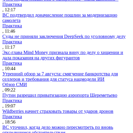
Практика
, 12:17
ВС подтвердил доначисление пошлин за модернизацию
самолета
Практика
, 11:46
Суды не приняли заключения DeepSeek по уголовному делу
Практика
, 11:17
Экс-глава Mind Money признала вину по делу о хищении и
дала показания на других фигурантов
Практика
, 10:44
Утренний обзор за 7 августа: смягчение банкротства для
селлеров и требования для статуса нацмодели ИИ
Обзор СМИ
, 09:22
Путин разрешил приватизацию аэропорта Шереметьево
Практика
, 19:07
Wildberries начнет страховать товары от ударов дронов
Практика
, 18:56
ВС уточнил, когда дело можно пересмотреть по вновь
открывшимся обстоятельствам