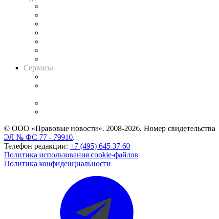
Картотека арбитражных дел
Решения арбитражных судов
Календарь рассмотрения арбитражных дел
Досье судей
Информация о судах
RSS лента новостей
Вакансии для юристов
Сервисы
Справочно-правовая система
Casebook: мониторинг дел
и компаний
Caselook: поиск и анализ практики
CASE.ONE: управление юридической службой
© ООО «Правовые новости». 2008-2026.
Номер свидетельства
ЭЛ № ФС 77 - 79910
.
Телефон редакции:
+7 (495) 645 37 60
Политика использования cookie-файлов
Политика конфиденциальности