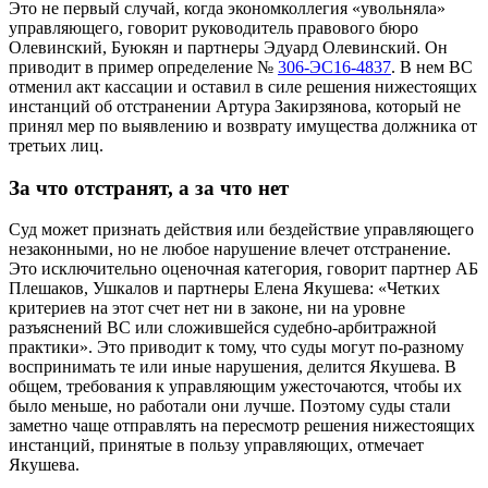
Это не первый случай, когда экономколлегия «увольняла»
управляющего, говорит руководитель правового бюро
Олевинский, Буюкян и партнеры Эдуард Олевинский. Он
приводит в пример определение №
306-ЭС16-4837
. В нем ВС
отменил акт кассации и оставил в силе решения нижестоящих
инстанций об отстранении Артура Закирзянова, который не
принял мер по выявлению и возврату имущества должника от
третьих лиц.
За что отстранят, а за что нет
Суд может признать действия или бездействие управляющего
незаконными, но не любое нарушение влечет отстранение.
Это исключительно оценочная категория, говорит партнер АБ
Плешаков, Ушкалов и партнеры
Елена Якушева: «Четких
критериев на этот счет нет ни в законе, ни на уровне
разъяснений ВС или сложившейся судебно-арбитражной
практики». Это приводит к тому, что суды могут по-разному
воспринимать те или иные нарушения, делится Якушева. В
общем, требования к управляющим ужесточаются, чтобы их
было меньше, но работали они лучше. Поэтому суды стали
заметно чаще отправлять на пересмотр решения нижестоящих
инстанций, принятые в пользу управляющих, отмечает
Якушева.