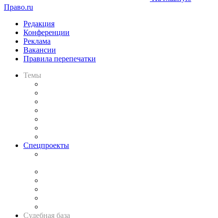
Право.ru
Редакция
Конференции
Реклама
Вакансии
Правила перепечатки
Темы
Практика
Законодательство
Процесс
Исследования
Рынок юридических услуг
Юридическое сообщество
Важнейшие правовые темы в прессе
Спецпроекты
Подкаст «В здравом уме
и твёрдой памяти»
Legal Design
Банкротная панорама
Советы для литигаторов
Сговоры на торгах
Авто
Судебная база