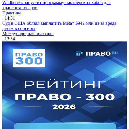
Wildberries запустит программу партнерских хабов для
хранения товаров
Практика
, 14:31
Суд в США обязал выплатить Meta* $942 млн из-за вреда
детям в соцсетях
Международная практика
, 13:54