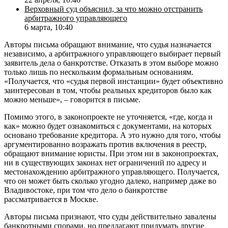
Верховный суд объяснил, за что можно отстранить
арбитражного управляющего
6 марта, 10:40
Авторы письма обращают внимание, что судья назначается
независимо, а арбитражного управляющего выбирает первый
заявитель дела о банкротстве. Отказать в этом выборе можно
только лишь по нескольким формальным основаниям.
«Получается, что «судья первой инстанции» будет объективно
заинтересован в том, чтобы реальных кредиторов было как
можно меньше», – говорится в письме.
Помимо этого, в законопроекте не уточняется, «где, когда и
как» можно будет ознакомиться с документами, на которых
основано требование кредитора. А это нужно для того, чтобы
аргументированно возражать против включения в реестр,
обращают внимание юристы. При этом ни в законопроектах,
ни в существующих законах нет ограничений по адресу и
местонахождению арбитражного управляющего. Получается,
что он может быть сколько угодно далеко, например даже во
Владивостоке, при том что дело о банкротстве
рассматривается в Москве.
Авторы письма признают, что суды действительно завалены
банкротными спорами, но предлагают придумать другие