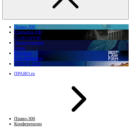
Право-300
Юррынок РФ:
35 лет спустя
Экологическое
право
Best Law
Firm Marketing
ПМЮФ 2026
ПРАВО.ru
Право-300
Конференции