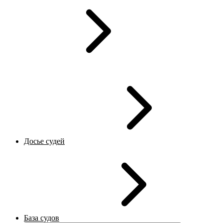
Досье судей
База судов