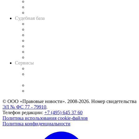
Советы для литигаторов
Сговоры на торгах
Авто
Судебная база
Картотека арбитражных дел
Решения арбитражных судов
Календарь рассмотрения арбитражных дел
Досье судей
Информация о судах
RSS лента новостей
Вакансии для юристов
Сервисы
Справочно-правовая система
Casebook: мониторинг дел
и компаний
Caselook: поиск и анализ практики
CASE.ONE: управление юридической службой
© ООО «Правовые новости». 2008-2026.
Номер свидетельства
ЭЛ № ФС 77 - 79910
.
Телефон редакции:
+7 (495) 645 37 60
Политика использования cookie-файлов
Политика конфиденциальности