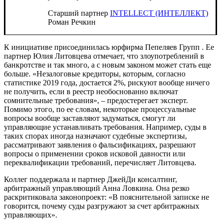
Старший партнер
INTELLECT (ИНТЕЛЛЕКТ)
Роман Речкин
К инициативе присоединилась юрфирма
Пепеляев Групп
. Ее
партнер Юлия Литовцева отмечает, что злоупотреблений в
банкротстве и так много, а с новым законом может стать еще
больше. «Незалоговые кредиторы, которым, согласно
статистике 2019 года, достается 2%, рискуют вообще ничего
не получить, если в реестр необоснованно включат
сомнительные требования», – предостерегает эксперт.
Помимо этого, по ее словам, некоторые процессуальные
вопросы вообще заставляют задуматься, смогут ли
управляющие устанавливать требования. Например, суды в
таких спорах иногда назначают судебные экспертизы,
рассматривают заявления о фальсификациях, разрешают
вопросы о применении сроков исковой давности или
переквалификации требований, перечисляет Литовцева.
Коллег поддержала и партнер ДжейДи консалтинг,
арбитражный управляющий Анна Ловкина. Она резко
раскритиковала законопроект: «В пояснительной записке не
говорится, почему суды разгружают за счет арбитражных
управляющих».