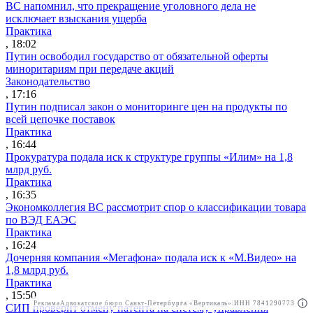
ВС напомнил, что прекращение уголовного дела не
исключает взыскания ущерба
Практика
, 18:02
Путин освободил государство от обязательной оферты
миноритариям при передаче акций
Законодательство
, 17:16
Путин подписал закон о мониторинге цен на продукты по
всей цепочке поставок
Практика
, 16:44
Прокуратура подала иск к структуре группы «Илим» на 1,8
млрд руб.
Практика
, 16:35
Экономколлегия ВС рассмотрит спор о классификации товара
по ВЭД ЕАЭС
Практика
, 16:24
Дочерняя компания «Мегафона» подала иск к «М.Видео» на
1,8 млрд руб.
Практика
, 15:50
Реклама
Адвокатское бюро Санкт-Петербурга «Вертикаль» ИНН 7841290773
Реклама
АО"Право.ру" ИНН: 7708095468
СИП проверит отмену патента на систему управления