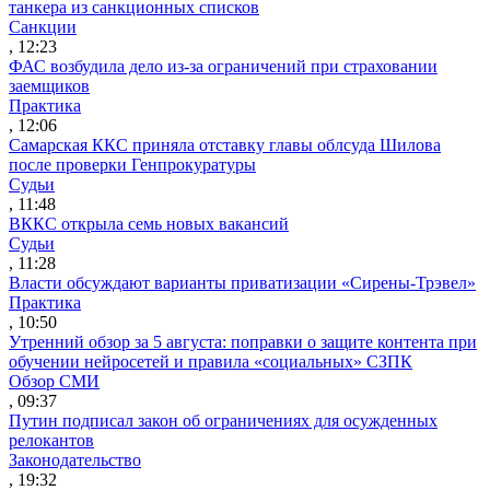
танкера из санкционных списков
Санкции
, 12:23
ФАС возбудила дело из-за ограничений при страховании
заемщиков
Практика
, 12:06
Самарская ККС приняла отставку главы облсуда Шилова
после проверки Генпрокуратуры
Судьи
, 11:48
ВККС открыла семь новых вакансий
Судьи
, 11:28
Власти обсуждают варианты приватизации «Сирены-Трэвел»
Практика
, 10:50
Утренний обзор за 5 августа: поправки о защите контента при
обучении нейросетей и правила «социальных» СЗПК
Обзор СМИ
, 09:37
Путин подписал закон об ограничениях для осужденных
релокантов
Законодательство
, 19:32