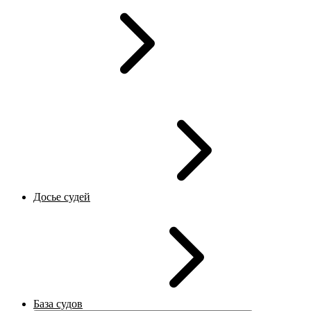
Досье судей
База судов