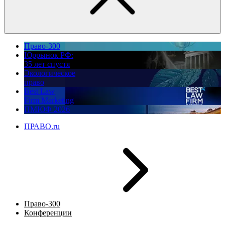
Право-300
Юррынок РФ:
35 лет спустя
Экологическое
право
Best Law
Firm Marketing
ПМЮФ 2026
ПРАВО.ru
Право-300
Конференции