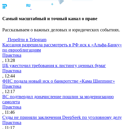
Cамый масштабный и точный канал о праве
Рассказываем о важных деловых и юридических событиях.
Перейти в Telegram
Кассация разрешила рассмотреть в РФ иск к «Альфа-Банку»
по еврооблигациям
Практика
, 13:28
ЦБ ужесточил требования к листингу ценных бумаг
Практика
, 12:44
ФНС подала новый иск о банкротстве «Кама Шиппинг»
Практика
, 12:17
ВС подтвердил доначисление пошлин за модернизацию
самолета
Практика
, 11:46
Суды не приняли заключения DeepSeek по уголовному делу
Практика
, 11:17