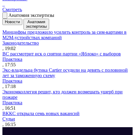
Смотреть
Анатомия экспертизы
Новости
Анатомия
экспертизы
Минцифры предложило усилить контроль за сим-картами в
M2M-устройствах компаний
Законодательство
, 19:02
ВС рассмотрит иск о снятии партии «Яблоко» с выборов
Практика
, 17:55
Экс-владельца бутика Cartier осудили на девять с половиной
лет за таможенную схему
Практика
, 17:18
Экономколлегия решит, кто должен возмещать ущерб при
пожаре
Практика
, 16:51
ВККС открыла семь новых вакансий
Судьи
, 16:15