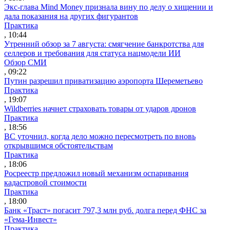
Экс-глава Mind Money признала вину по делу о хищении и
дала показания на других фигурантов
Практика
, 10:44
Утренний обзор за 7 августа: смягчение банкротства для
селлеров и требования для статуса нацмодели ИИ
Обзор СМИ
, 09:22
Путин разрешил приватизацию аэропорта Шереметьево
Практика
, 19:07
Wildberries начнет страховать товары от ударов дронов
Практика
, 18:56
ВС уточнил, когда дело можно пересмотреть по вновь
открывшимся обстоятельствам
Практика
, 18:06
Росреестр предложил новый механизм оспаривания
кадастровой стоимости
Практика
, 18:00
Банк «Траст» погасит 797,3 млн руб. долга перед ФНС за
«Гема-Инвест»
Практика