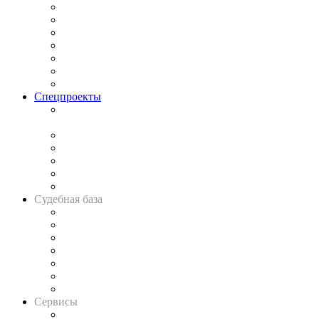
Практика
Законодательство
Процесс
Исследования
Рынок юридических услуг
Юридическое сообщество
Важнейшие правовые темы в прессе
Спецпроекты
Подкаст «В здравом уме
и твёрдой памяти»
Legal Design
Банкротная панорама
Советы для литигаторов
Сговоры на торгах
Авто
Судебная база
Картотека арбитражных дел
Решения арбитражных судов
Календарь рассмотрения арбитражных дел
Досье судей
Информация о судах
RSS лента новостей
Вакансии для юристов
Сервисы
Справочно-правовая система