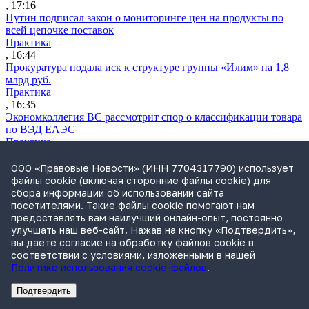
, 17:16
Путин подписал закон о мониторинге цен на продукты по
всей цепочке поставок
Практика
, 16:44
Прокуратура подала иск к структуре группы «Илим» на 1,8
млрд руб.
Практика
, 16:35
Экономколлегия ВС рассмотрит спор о классификации товара
по ВЭД ЕАЭС
Практика
, 16:24
Дочерняя компания «Мегафона» подала иск к «М.Видео» на
ООО «Правовые Новости» (ИНН 7704317790) использует
1,8 млрд руб.
файлы cookie (включая сторонние файлы cookie) для
Практика
сбора информации об использовании сайта
, 15:50
посетителями. Такие файлы cookie помогают нам
СИП проверит отмену патента на систему управления
предоставлять вам наилучший онлайн-опыт, постоянно
устройствами после возражений «Яндекса»
улучшать наш веб-сайт. Нажав на кнопку «Подтвердить»,
Практика
вы даете согласие на обработку файлов cookie в
, 15:17
соответствии с условиями, изложенными в нашей
Суды 10 стран рассматривают иски российской «дочки»
Политике использования cookie-файлов
.
Google о возврате дивидендов
Международная практика
Подтвердить
Реклама
Адвокатское бюро Санкт-Петербурга «Вертикаль» ИНН 7841290773
Реклама
АО"ПРАВО.РУ" ИНН: 7708095468
, 14:09