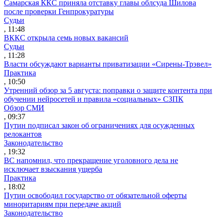
Самарская ККС приняла отставку главы облсуда Шилова
после проверки Генпрокуратуры
Судьи
, 11:48
ВККС открыла семь новых вакансий
Судьи
, 11:28
Власти обсуждают варианты приватизации «Сирены-Трэвел»
Практика
, 10:50
Утренний обзор за 5 августа: поправки о защите контента при
обучении нейросетей и правила «социальных» СЗПК
Обзор СМИ
, 09:37
Путин подписал закон об ограничениях для осужденных
релокантов
Законодательство
, 19:32
ВС напомнил, что прекращение уголовного дела не
исключает взыскания ущерба
Практика
, 18:02
Путин освободил государство от обязательной оферты
миноритариям при передаче акций
Законодательство