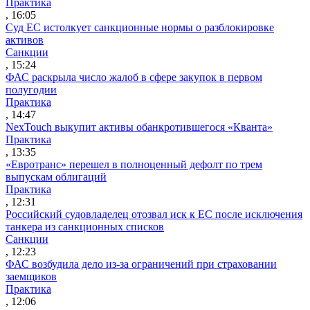
Практика
, 16:05
Суд ЕС истолкует санкционные нормы о разблокировке
активов
Санкции
, 15:24
ФАС раскрыла число жалоб в сфере закупок в первом
полугодии
Практика
, 14:47
NexTouch выкупит активы обанкротившегося «Кванта»
Практика
, 13:35
«Евротранс» перешел в полноценный дефолт по трем
выпускам облигаций
Практика
, 12:31
Российский судовладелец отозвал иск к ЕС после исключения
танкера из санкционных списков
Санкции
, 12:23
ФАС возбудила дело из-за ограничений при страховании
заемщиков
Практика
, 12:06