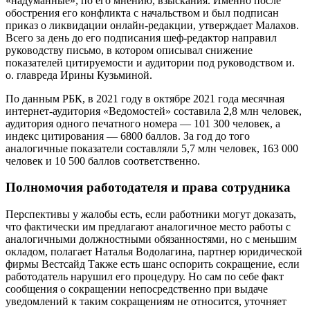
«надуманные», по его мнению, взыскания. Именно после
обострения его конфликта с начальством и был подписан
приказ о ликвидации онлайн-редакции, утверждает Малахов.
Всего за день до его подписания шеф-редактор направил
руководству письмо, в котором описывал снижение
показателей цитируемости и аудитории под руководством и.
о. главреда Ирины Кузьминой.
По данным РБК, в 2021 году в октябре 2021 года месячная
интернет-аудитория «Ведомостей» составила 2,8 млн человек,
аудитория одного печатного номера — 101 300 человек, а
индекс цитирования — 6800 баллов. За год до того
аналогичные показатели составляли 5,7 млн человек, 163 000
человек и 10 500 баллов соответственно.
Полномочия работодателя и права сотрудника
Перспективы у жалобы есть, если работники могут доказать,
что фактически им предлагают аналогичное место работы с
аналогичными должностными обязанностями, но с меньшим
окладом, полагает Наталья Водолагина, партнер юридической
фирмы
Вестсайд
Также есть шанс оспорить сокращение, если
работодатель нарушил его процедуру. Но сам по себе факт
сообщения о сокращении непосредственно при выдаче
уведомлений к таким сокращениям не относится, уточняет