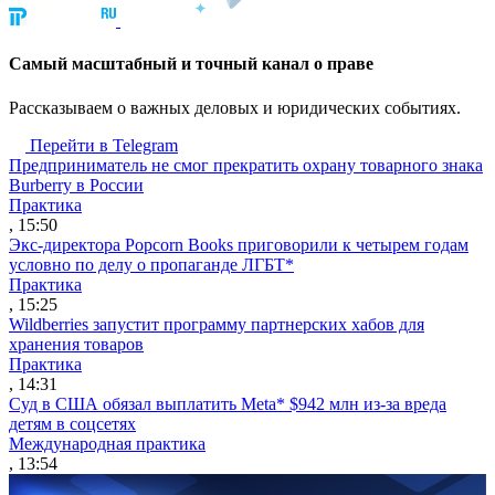
Cамый масштабный и точный канал о праве
Рассказываем о важных деловых и юридических событиях.
Перейти в Telegram
Предприниматель не смог прекратить охрану товарного знака
Burberry в России
Практика
, 15:50
Экс-директора Popcorn Books приговорили к четырем годам
условно по делу о пропаганде ЛГБТ*
Практика
, 15:25
Wildberries запустит программу партнерских хабов для
хранения товаров
Практика
, 14:31
Суд в США обязал выплатить Meta* $942 млн из-за вреда
детям в соцсетях
Международная практика
, 13:54