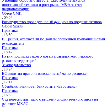
Утренний обзор за 6 августа: ужесточение закупок
иностранной техники и рост рынка M&A за счет
национализации
Обзор СМИ
, 09:26
Росимущество проведет новый аукцион по продаже активов
Global Spirits
Практика
, 18:50
ВС решит, отвечает ли по долгам брошенной компании новый
руководитель
Практика
, 18:47
Путин подписал закон о новых правилах комплексного
развития территорий
Законодательство
, 18:24
ВС защитил право на взыскание займа по расписке
Практика
, 17:11
Сбербанк планирует банкротить «Евротранс»
Практика
, 16:53
Суд пересмотрит дело о выдаче исполнительного листа на
решение МКАС