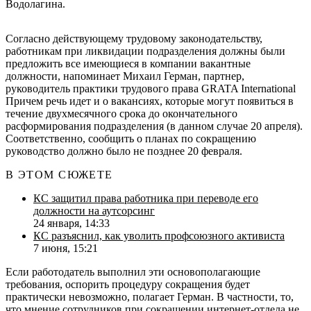
Водолагина.
Согласно действующему трудовому законодательству,
работникам при ликвидации подразделения должны были
предложить все имеющиеся в компании вакантные
должности, напоминает Михаил Герман, партнер,
руководитель практики трудового права
GRATA International
Причем речь идет и о вакансиях, которые могут появиться в
течение двухмесячного срока до окончательного
расформирования подразделения (в данном случае 20 апреля).
Соответственно, сообщить о планах по сокращению
руководство должно было не позднее 20 февраля.
В ЭТОМ СЮЖЕТЕ
КС защитил права работника при переводе его
должности на аутсорсинг
24 января, 14:33
КС разъяснил, как уволить профсоюзного активиста
7 июня, 15:21
Если работодатель выполнил эти основополагающие
требования, оспорить процедуру сокращения будет
практически невозможно, полагает Герман. В частности, то,
что мнение сотрудников при сокращении интернет-отдела не