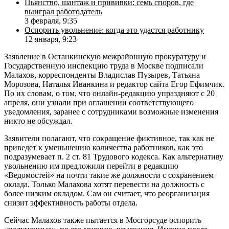
Пьянство, шантаж и прививки: семь споров, где
выиграл работодатель
3 февраля, 9:35
Оспорить увольнение: когда это удастся работнику
12 января, 9:23
Заявление в Останкинскую межрайонную прокуратуру и
Государственную инспекцию труда в Москве подписали
Малахов, корреспонденты Владислав Пузырев, Татьяна
Морозова, Наталья Иванкина и редактор сайта Егор Ефимчик.
По их словам, о том, что онлайн-редакцию упраздняют с 20
апреля, они узнали при оглашении соответствующего
уведомления, заранее с сотрудниками возможные изменения
никто не обсуждал.
Заявители полагают, что сокращение фиктивное, так как не
приведет к уменьшению количества работников, как это
подразумевает п. 2 ст. 81 Трудового кодекса. Как альтернативу
увольнению им предложили перейти в редакцию
«Ведомостей» на почти такие же должности с сохранением
оклада. Только Малахова хотят перевести на должность с
более низким окладом. Сам он считает, что реорганизация
снизит эффективность работы отдела.
Сейчас Малахов также пытается в Мосгорсуде оспорить