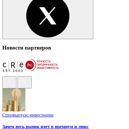
Новости партнеров
Спецвыпуск: инвестиции
Зачем весь рынок идет в премиум и люкс