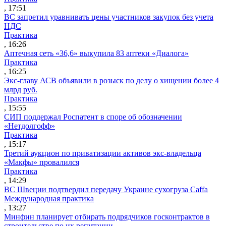
, 17:51
ВС запретил уравнивать цены участников закупок без учета
НДС
Практика
, 16:26
Аптечная сеть «36,6» выкупила 83 аптеки «Диалога»
Практика
, 16:25
Экс-главу АСВ объявили в розыск по делу о хищении более 4
млрд руб.
Практика
, 15:55
СИП поддержал Роспатент в споре об обозначении
«Нетдолгофф»
Практика
, 15:17
Третий аукцион по приватизации активов экс-владельца
«Макфы» провалился
Практика
, 14:29
ВС Швеции подтвердил передачу Украине сухогруза Caffa
Международная практика
, 13:27
Минфин планирует отбирать подрядчиков госконтрактов в
строительстве по их репутации