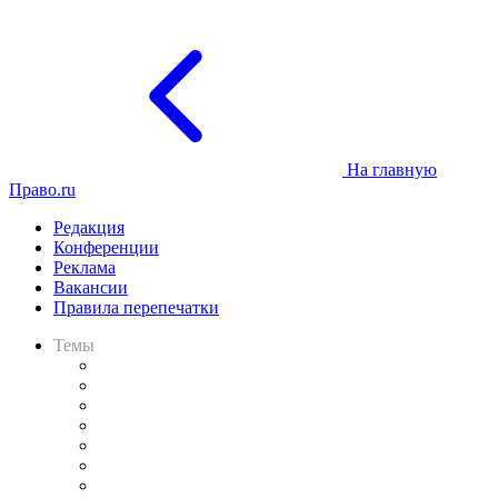
На главную
Право.ru
Редакция
Конференции
Реклама
Вакансии
Правила перепечатки
Темы
Практика
Законодательство
Процесс
Исследования
Рынок юридических услуг
Юридическое сообщество
Важнейшие правовые темы в прессе