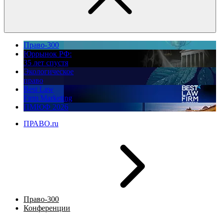
Право-300
Юррынок РФ:
35 лет спустя
Экологическое
право
Best Law
Firm Marketing
ПМЮФ 2026
ПРАВО.ru
Право-300
Конференции