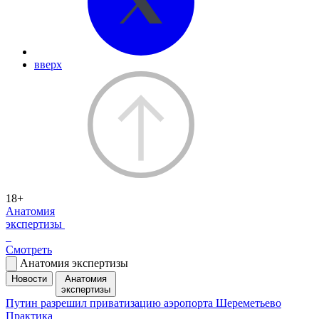
вверх
18+
Анатомия
экспертизы
Смотреть
Анатомия экспертизы
Новости
Анатомия
экспертизы
Путин разрешил приватизацию аэропорта Шереметьево
Практика