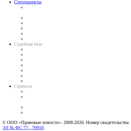
Спецпроекты
Подкаст «В здравом уме
и твёрдой памяти»
Legal Design
Банкротная панорама
Советы для литигаторов
Сговоры на торгах
Авто
Судебная база
Картотека арбитражных дел
Решения арбитражных судов
Календарь рассмотрения арбитражных дел
Досье судей
Информация о судах
RSS лента новостей
Вакансии для юристов
Сервисы
Справочно-правовая система
Casebook: мониторинг дел
и компаний
Caselook: поиск и анализ практики
CASE.ONE: управление юридической службой
© ООО «Правовые новости». 2008-2026.
Номер свидетельства
ЭЛ № ФС 77 - 79910
.