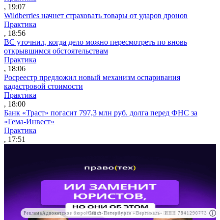
, 19:07
Wildberries начнет страховать товары от ударов дронов
Практика
, 18:56
ВС уточнил, когда дело можно пересмотреть по вновь
открывшимся обстоятельствам
Практика
, 18:06
Росреестр предложил новый механизм оспаривания
кадастровой стоимости
Практика
, 18:00
Банк «Траст» погасит 797,3 млн руб. долга перед ФНС за
«Гема-Инвест»
Практика
, 17:51
Реклама
Адвокатское бюро Санкт-Петербурга «Вертикаль» ИНН 7841290773
Реклама
АО"ПРАВО.РУ" ИНН: 7708095468