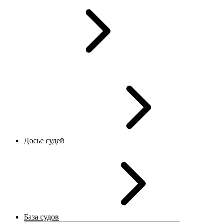
Досье судей
База судов