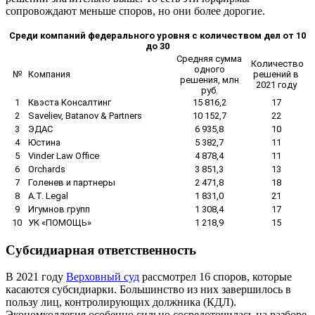
сопровождают меньше споров, но они более дорогие.
Среди компаний федерального уровня с количеством дел от 10
до 30
Средняя сумма
Количество
одного
№
Компания
решений в
решения, млн
2021 году
руб.
1
Квэста Консалтинг
15 816,2
17
2
Saveliev, Batanov & Partners
10 152,7
22
3
ЭДАС
6 935,8
10
4
Юстина
5 382,7
11
5
Vinder Law Office
4 878,4
11
6
Orchards
3 851,3
13
7
Голенев и партнеры
2 471,8
18
8
A.Т. Legal
1 831,0
21
9
Игумнов групп
1 308,4
17
10
УК «ПОМОЩЬ»
1 218,9
15
Субсидиарная ответственность
В 2021 году
Верховный суд
рассмотрел 16 споров, которые
касаются субсидиарки. Большинство из них завершилось в
пользу лиц, контролирующих должника (КДЛ).
Экономколлегия особенно сильно сосредоточилась на разборе