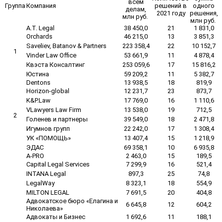
всем
Группа
Компания
решений в
одного
делам,
2021 году
решения,
млн руб.
млн руб.
A.Т. Legal
38 450,0
21
1 831,0
Orchards
46 215,0
13
3 851,3
Saveliev, Batanov & Partners
223 358,4
22
10 152,7
1
Vinder Law Office
53 661,9
11
4 878,4
Квэста Консалтинг
253 059,6
17
15 816,2
Юстина
59 209,2
11
5 382,7
Dentons
13 938,5
18
819,9
Horizon-global
12 231,7
23
873,7
K&P.Law
17 769,0
16
1 110,6
VLawyers Law Firm
13 538,0
19
712,5
2
Голенев и партнеры
39 549,0
18
2 471,8
Игумнов групп
22 242,0
17
1 308,4
УК «ПОМОЩЬ»
13 407,4
15
1 218,9
ЭДАС
69 358,1
10
6 935,8
A-PRO
2 463,0
15
189,5
Capital Legal Services
7 299,9
16
521,4
INTANA Legal
897,3
25
74,8
LegalWay
8 323,1
18
554,9
MILTON LEGAL
7 691,5
20
404,8
Адвокатское бюро «Елагина и
6 645,8
12
604,2
Николаева»
Адвокаты и Бизнес
1 692,6
11
188,1