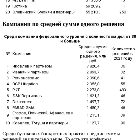
18
M5 Law Firm
61 350,0
13
19
Юстина
59 209,2
11
20
Олевинский, Буюкян и партнеры
55 210,3
250
Компании по средней сумме одного решения
Среди компаний федерального уровня с количеством дел от 30
и больше
Средняя сумма
Количество
одного
№
Компания
решений в
решения, млн
2021 году
руб.
1
Яковлев и партнеры
7 820,4
36
2
Иванян и партнеры
2 893,7
32
3
Регионсервис
2 398,6
41
4
BGP Litigation
2 355,8
55
5
РКТ
2 273,8
483
6
S&K Вертикаль
1 621,2
46
7
Delcredere
1 497,7
72
8
PARADIGMA
1 450,2
46
Егоров, Пугинский, Афанасьев и
9
1 215,1
39
партнеры
10
Ковалев, Тугуши и партнеры
1 127,7
90
Cреди бутиковых банкротных практик средние суммы
решений значительно выше. То есть эти юрфирмы