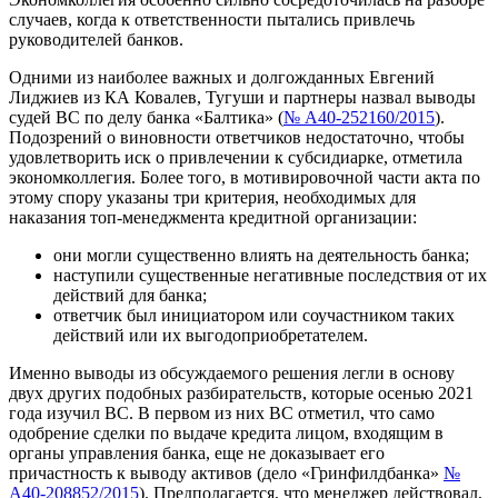
случаев, когда к ответственности пытались привлечь
руководителей банков.
Одними из наиболее важных и долгожданных Евгений
Лиджиев из КА
Ковалев, Тугуши и партнеры
назвал выводы
судей ВС по делу банка «Балтика» (
№ А40-252160/2015
).
Подозрений о виновности ответчиков недостаточно, чтобы
удовлетворить иск о привлечении к субсидиарке, отметила
экономколлегия. Более того, в мотивировочной части акта по
этому спору указаны три критерия, необходимых для
наказания топ-менеджмента кредитной организации:
они могли существенно влиять на деятельность банка;
наступили существенные негативные последствия от их
действий для банка;
ответчик был инициатором или соучастником таких
действий или их выгодоприобретателем.
Именно выводы из обсуждаемого решения легли в основу
двух других подобных разбирательств, которые осенью 2021
года изучил ВС. В первом из них ВС отметил, что само
одобрение сделки по выдаче кредита лицом, входящим в
органы управления банка, еще не доказывает его
причастность к выводу активов (дело «Гринфилдбанка»
№
А40-208852/2015
). Предполагается, что менеджер действовал,