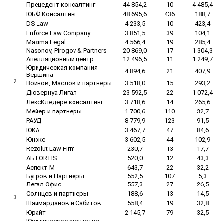
Прецедент консалтинг
44 854,2
10
4 485,4
ЮБФ Консалтинг
48 695,6
436
188,7
DS Law
4 233,5
10
423,4
Enforce Law Company
3 851,5
39
104,1
Maxima Legal
4 566,4
19
285,4
Nasonov, Pirogov & Partners
20 869,0
17
1 304,3
Апелляционный центр
12 496,5
11
1 249,7
Юридическая компания
4 894,6
21
407,9
Вершина
2
Войнов, Маслов и партнеры
3 518,0
15
293,2
Дювернуа Лигал
23 592,5
22
1 072,4
ЛексКледере консалтинг
3 718,6
14
265,6
Мейер и партнеры
1 700,6
110
32,7
РАУД
8 779,9
123
91,5
ЮКА
3 467,7
47
84,6
Юнэкс
3 602,5
44
102,9
Rezolut Law Firm
230,7
13
17,7
АБ FORTIS
520,0
12
43,3
Аспект-М
643,7
22
32,2
Бугров и Партнеры
552,5
107
5,3
Легал Офис
557,3
27
26,5
Солнцев и партнеры
188,6
13
14,5
3
Шаймарданов и Сабитов
558,4
19
32,8
Юрайт
2 145,7
79
32,5
Юридическое агентство