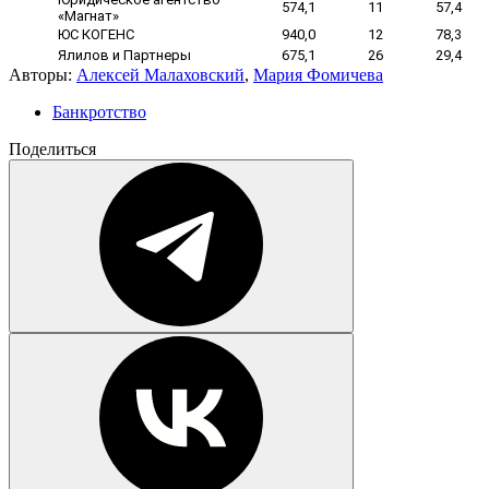
574,1
11
57,4
«Магнат»
ЮС КОГЕНС
940,0
12
78,3
Ялилов и Партнеры
675,1
26
29,4
Авторы:
Алексей Малаховский
,
Мария Фомичева
Банкротство
Поделиться