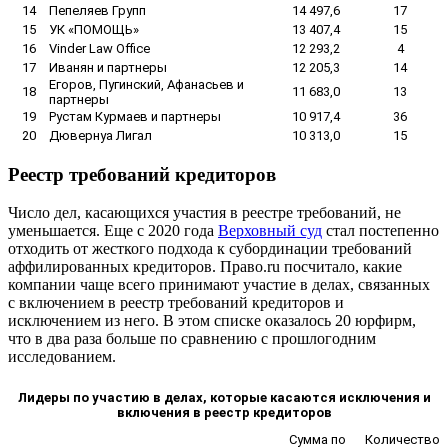
14
Пепеляев Групп
14 497,6
17
15
УК «ПОМОЩЬ»
13 407,4
15
16
Vinder Law Office
12 293,2
4
17
Иванян и партнеры
12 205,3
14
Егоров, Пугинский, Афанасьев и
18
11 683,0
13
партнеры
19
Рустам Курмаев и партнеры
10 917,4
36
20
Дювернуа Лигал
10 313,0
15
Реестр требований кредиторов
Число дел, касающихся участия в реестре требований, не
уменьшается. Еще с 2020 года
Верховный суд
стал постепенно
отходить от жесткого подхода к субординации требований
аффилированных кредиторов. Право.ru посчитало, какие
компании чаще всего принимают участие в делах, связанных
с включением в реестр требований кредиторов и
исключением из него. В этом списке оказалось 20 юрфирм,
что в два раза больше по сравнению с прошлогодним
исследованием.
Лидеры по участию в делах, которые касаются исключения и
включения в реестр кредиторов
Сумма по
Количество