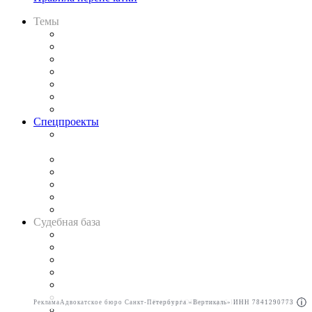
Темы
Практика
Законодательство
Процесс
Исследования
Рынок юридических услуг
Юридическое сообщество
Важнейшие правовые темы в прессе
Спецпроекты
Подкаст «В здравом уме
и твёрдой памяти»
Legal Design
Банкротная панорама
Советы для литигаторов
Сговоры на торгах
Авто
Судебная база
Картотека арбитражных дел
Решения арбитражных судов
Календарь рассмотрения арбитражных дел
Досье судей
Информация о судах
RSS лента новостей
Реклама
Адвокатское бюро Санкт-Петербурга «Вертикаль» ИНН 7841290773
Реклама
АО"Право.ру" ИНН: 7708095468
Вакансии для юристов