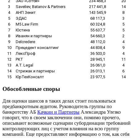
2
ЗАО «Сотби»
234 468,3
20
3
Saveliev, Batanov & Partners
217 441,8
14
4
АНП Зенит
143 545,9
8
5
ЭДАС
68 117,3
3
6
M5 Law Firm
60 324,8
5
7
Юстина
55 637,7
5
8
Иванян и партнеры
54 660,3
2
9
Delcredere
48 112,0
4
10
Прецедент консалтинг
44 838,4
9
11
ЛексПроф
36 503,0
4
12
РКТ
28 945,1
11
13
A.Т. Legal
26 061,0
4
14
Стрижак и партнеры
26 013,1
6
15
ЮрТехКонсалт
23 977,5
14
Обособленные споры
Для оценки шансов в таких делах стоит пользоваться
предбанкротным аудитом. Руководитель группы по
банкротству АБ
Качкин и Партнеры
Александра Улезко
говорит, что в своем заключении они, помимо прочего,
описывают возможные сценарии субординации требований
контролирующих лиц с учетом влияния на всю группу
компаний. Еще предоставляют информацию о том, как себя