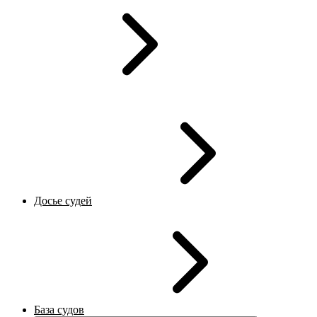
Досье судей
База судов