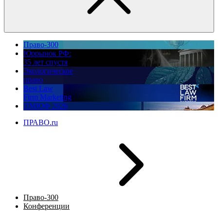
Право-300
Юррынок РФ:
35 лет спустя
Экологическое
право
Best Law
Firm Marketing
ПМЮФ 2026
ПРАВО.ru
Право-300
Конференции