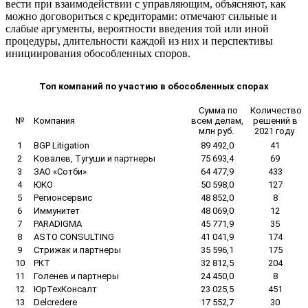
вести при взаимодействии с управляющим, объясняют, как
можно договориться с кредиторами: отмечают сильные и
слабые аргументы, вероятности введения той или иной
процедуры, длительности каждой из них и перспективы
инициирования обособленных споров.
Топ компаний по участию в обособленных спорах
Сумма по
Количество
№
Компания
всем делам,
решений в
млн руб.
2021 году
1
BGP Litigation
89 492,0
41
2
Ковалев, Тугуши и партнеры
75 693,4
69
3
ЗАО «Сотби»
64 477,9
433
4
ЮКО
50 598,0
127
5
Регионсервис
48 852,0
8
6
Иммунитет
48 069,0
12
7
PARADIGMA
45 771,9
35
8
ASTO CONSULTING
41 041,9
174
9
Стрижак и партнеры
35 596,1
175
10
РКТ
32 812,5
204
11
Голенев и партнеры
24 450,0
8
12
ЮрТехКонсалт
23 025,5
451
13
Delcredere
17 552,7
30