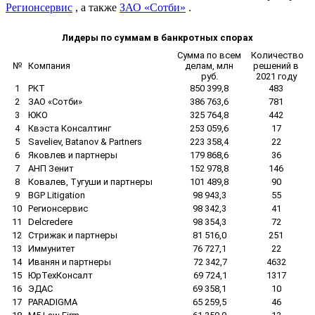
Регионсервис
, а также
ЗАО «Сотби»
.
Лидеры по суммам в банкротных спорах
Сумма по всем
Количество
№
Компания
делам, млн
решений в
руб.
2021 году
1
РКТ
850 399,8
483
2
ЗАО «Сотби»
386 763,6
781
3
ЮКО
325 764,8
442
4
Квэста Консалтинг
253 059,6
17
5
Saveliev, Batanov & Partners
223 358,4
22
6
Яковлев и партнеры
179 868,6
36
7
АНП Зенит
152 978,8
146
8
Ковалев, Тугуши и партнеры
101 489,8
90
9
BGP Litigation
98 943,3
55
10
Регионсервис
98 342,3
41
11
Delcredere
98 354,3
72
12
Стрижак и партнеры
81 516,0
251
13
Иммунитет
76 727,1
22
14
Иванян и партнеры
72 342,7
4632
15
ЮрТехКонсалт
69 724,1
1317
16
ЭДАС
69 358,1
10
17
PARADIGMA
65 259,5
46