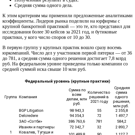
Средняя сумма одного дела.
К этим критериям мы применили предложенные аналитиками
коэффициенты. Лидеров рынка поделили на юрфирмы с
крупной банкротной практикой — это те, кто представил для
исследования более 30 кейсов за 2021 год, и бутиковые
практики, у кого число споров от 10 до 30.
В первую группу у крупных практик вошло сразу восемь
юркомпаний. Число дел у участников первой пятерки — от 36
до 781, а средняя сумма одного решения достигает 7,8 млрд
руб. На федеральном уровне приведены только компании со
средней суммой иска свыше 10 млн руб.
Федеральный уровень (крупные практики)
Средняя
Сумма по
Количество
сумма
всем
Группа
Компания
решений в
одного
делам, млн
2021 году
решения,
руб.
млн руб.
BGP Litigation
98 943,3
55
2 355,8
Delcredere
94 354,3
72
1 497,7
ЗАО «Сотби»
386 763,6
781
584,2
Иванян и партнеры
72 342,7
32
2 893,7
1
Ковалев, Тугуши и
101 489,8
90
1 127,7