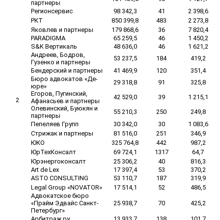
партнеры
Регионсервис
98 342,3
41
2 398,6
РКТ
850 399,8
483
2 273,8
Яковлев и партнеры
179 868,6
36
7 820,4
PARADIGMA
65 259,5
46
1 450,2
S&K Вертикаль
48 636,0
46
1 621,2
Андреев, Бодров,
53 237,5
184
419,2
Гузенко и партнеры
Бендерский и партнеры
41 469,9
120
351,4
Бюро адвокатов «Де-
29 318,8
91
325,8
юре»
Егоров, Пугинский,
42 529,0
39
1 215,1
2
Афанасьев и партнеры
Олевинский, Буюкян и
55 210,3
250
249,8
партнеры
Пепеляев Групп
30 342,0
30
1 083,6
Стрижак и партнеры
81 516,0
251
346,9
ЮКО
325 764,8
442
987,2
ЮрТехКонсалт
69 724,1
1317
64,7
Юрэнергоконсалт
25 306,2
40
816,3
Art de Lex
17 397,4
53
370,2
ASTO CONSULTING
53 110,7
187
319,9
Legal Group «NOVATOR»
17 514,1
52
486,5
Адвокатское бюро
«Прайм Эдвайс Санкт-
25 938,7
70
425,2
Петербург»
Арбитраж.ру
13 933,7
138
101,7