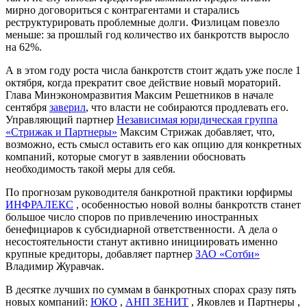
мирно договориться с контрагентами и старались
реструктурировать проблемные долги. Физлицам повезло
меньше: за прошлый год количество их банкротств выросло
на 62%.
А в этом году роста числа банкротств стоит ждать уже после 1
октября, когда прекратит свое действие новый мораторий.
Глава Минэкономразвития Максим Решетников в начале
сентября
заверил
, что власти не собираются продлевать его.
Управляющий партнер
Независимая юридическая группа
«Стрижак и Партнеры»
Максим Стрижак добавляет, что,
возможно, есть смысл оставить его как опцию для конкретных
компаний, которые смогут в заявлении обосновать
необходимость такой меры для себя.
По прогнозам руководителя банкротной практики юрфирмы
ИНФРАЛЕКС
, особенностью новой волны банкротств станет
большое число споров по привлечению иностранных
бенефициаров к субсидиарной ответственности. А дела о
несостоятельности станут активно инициировать именно
крупные кредиторы, добавляет партнер
ЗАО «Сотби»
Владимир Журавчак.
В десятке лучших по суммам в банкротных спорах сразу пять
новых компаний:
ЮКО
,
АНП ЗЕНИТ
,
Яковлев и Партнеры
,