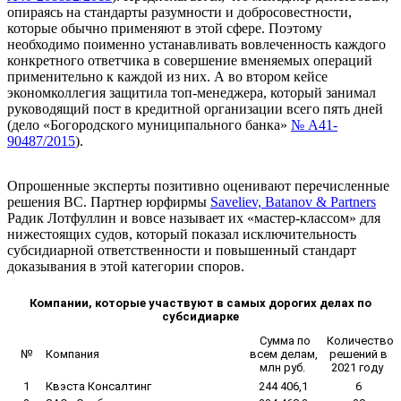
опираясь на стандарты разумности и добросовестности,
которые обычно применяют в этой сфере. Поэтому
необходимо поименно устанавливать вовлеченность каждого
конкретного ответчика в совершение вменяемых операций
применительно к каждой из них. А во втором кейсе
экономколлегия защитила топ-менеджера, который занимал
руководящий пост в кредитной организации всего пять дней
(дело «Богородского муниципального банка»
№ А41-
90487/2015
).
Опрошенные эксперты позитивно оценивают перечисленные
решения ВС. Партнер юрфирмы
Saveliev, Batanov & Partners
Радик Лотфуллин и вовсе называет их «мастер-классом» для
нижестоящих судов, который показал исключительность
субсидиарной ответственности и повышенный стандарт
доказывания в этой категории споров.
Компании, которые участвуют в самых дорогих делах по
субсидиарке
Сумма по
Количество
№
Компания
всем делам,
решений в
млн руб.
2021 году
1
Квэста Консалтинг
244 406,1
6