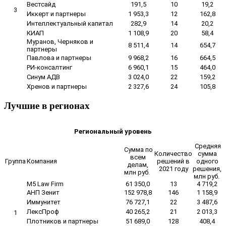
Вестсайд
191,5
10
19,2
3
Иккерт и партнеры
1 953,3
12
162,8
Интеллектуальный капитал
282,9
14
20,2
КИАП
1 108,9
20
58,4
Муранов, Черняков и
8 511,4
14
654,7
партнеры
Павлова и партнеры
9 968,2
16
664,5
РИ-консалтинг
6 960,1
15
464,0
Синум АДВ
3 024,0
22
159,2
Хренов и партнеры
2 327,6
24
105,8
Лучшие в регионах
Региональный уровень
Средняя
Сумма по
Количество
сумма
всем
Группа
Компания
решений в
одного
делам,
2021 году
решения,
млн руб.
млн руб.
M5 Law Firm
61 350,0
13
4 719,2
АНП Зенит
152 978,8
146
1 158,9
Иммунитет
76 727,1
22
3 487,6
ЛексПроф
40 265,2
21
2 013,3
1
Плотников и партнеры
51 689,0
128
408,4