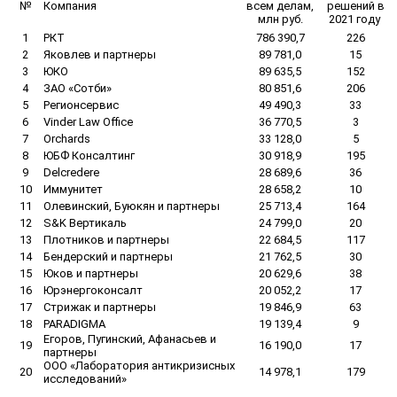
№
Компания
всем делам,
решений в
млн руб.
2021 году
1
РКТ
786 390,7
226
2
Яковлев и партнеры
89 781,0
15
3
ЮКО
89 635,5
152
4
ЗАО «Сотби»
80 851,6
206
5
Регионсервис
49 490,3
33
6
Vinder Law Office
36 770,5
3
7
Orchards
33 128,0
5
8
ЮБФ Консалтинг
30 918,9
195
9
Delcredere
28 689,6
36
10
Иммунитет
28 658,2
10
11
Олевинский, Буюкян и партнеры
25 713,4
164
12
S&K Вертикаль
24 799,0
20
13
Плотников и партнеры
22 684,5
117
14
Бендерский и партнеры
21 762,5
30
15
Юков и партнеры
20 629,6
38
16
Юрэнергоконсалт
20 052,2
17
17
Стрижак и партнеры
19 846,9
63
18
PARADIGMA
19 139,4
9
Егоров, Пугинский, Афанасьев и
19
16 190,0
17
партнеры
ООО «Лаборатория антикризисных
20
14 978,1
179
исследований»