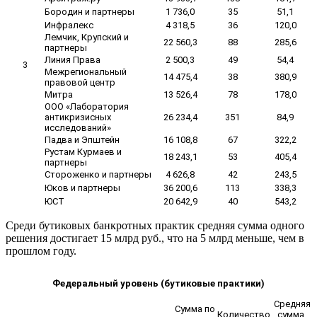
Бородин и партнеры
1 736,0
35
51,1
Инфралекс
4 318,5
36
120,0
Лемчик, Крупский и
22 560,3
88
285,6
партнеры
Линия Права
2 500,3
49
54,4
3
Межрегиональный
14 475,4
38
380,9
правовой центр
Митра
13 526,4
78
178,0
ООО «Лаборатория
антикризисных
26 234,4
351
84,9
исследований»
Падва и Эпштейн
16 108,8
67
322,2
Рустам Курмаев и
18 243,1
53
405,4
партнеры
Стороженко и партнеры
4 626,8
42
243,5
Юков и партнеры
36 200,6
113
338,3
ЮСТ
20 642,9
40
543,2
Среди бутиковых банкротных практик средняя сумма одного
решения достигает 15 млрд руб., что на 5 млрд меньше, чем в
прошлом году.
Федеральный уровень (бутиковые практики)
Средняя
Сумма по
Количество
сумма