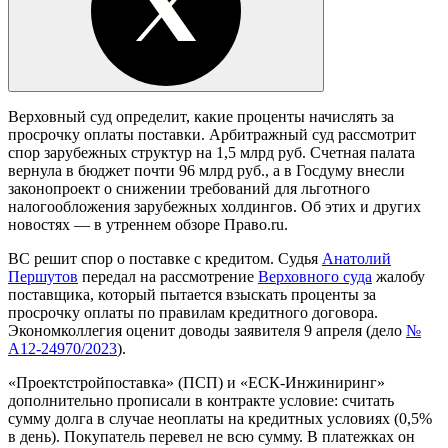
Верховный суд определит, какие проценты начислять за
просрочку оплаты поставки. Арбитражный суд рассмотрит
спор зарубежных структур на 1,5 млрд руб. Счетная палата
вернула в бюджет почти 96 млрд руб., а в Госдуму внесли
законопроект о снижении требований для льготного
налогообложения зарубежных холдингов. Об этих и других
новостях — в утреннем обзоре Право.ru.
ВС решит спор о поставке с кредитом.
Судья
Анатолий
Першутов
передал
на рассмотрение
Верховного суда
жалобу
поставщика, который пытается взыскать проценты за
просрочку оплаты по правилам кредитного договора.
Экономколлегия оценит доводы заявителя 9 апреля (дело
№
А12-24970/2023
).
«Проектстройпоставка» (ПСП) и «ЕСК-Инжиниринг»
дополнительно прописали в контракте условие: считать
сумму долга в случае неоплаты на кредитных условиях (0,5%
в день). Покупатель перевел не всю сумму. В платежках он