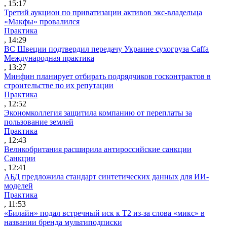
, 15:17
Третий аукцион по приватизации активов экс-владельца
«Макфы» провалился
Практика
, 14:29
ВС Швеции подтвердил передачу Украине сухогруза Caffa
Международная практика
, 13:27
Минфин планирует отбирать подрядчиков госконтрактов в
строительстве по их репутации
Практика
, 12:52
Экономколлегия защитила компанию от переплаты за
пользование землей
Практика
, 12:43
Великобритания расширила антироссийские санкции
Санкции
, 12:41
АБД предложила стандарт синтетических данных для ИИ-
моделей
Практика
, 11:53
«Билайн» подал встречный иск к Т2 из-за слова «микс» в
названии бренда мультиподписки