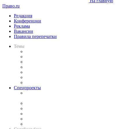
На главную
Право.ru
Редакция
Конференции
Реклама
Вакансии
Правила перепечатки
Темы
Практика
Законодательство
Процесс
Исследования
Рынок юридических услуг
Юридическое сообщество
Важнейшие правовые темы в прессе
Спецпроекты
Подкаст «В здравом уме
и твёрдой памяти»
Legal Design
Банкротная панорама
Советы для литигаторов
Сговоры на торгах
Авто