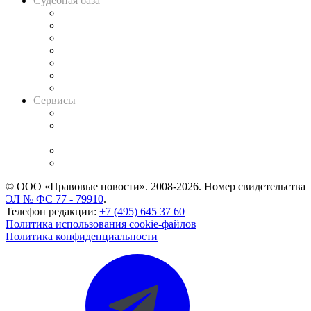
Судебная база
Картотека арбитражных дел
Решения арбитражных судов
Календарь рассмотрения арбитражных дел
Досье судей
Информация о судах
RSS лента новостей
Вакансии для юристов
Сервисы
Справочно-правовая система
Casebook: мониторинг дел
и компаний
Caselook: поиск и анализ практики
CASE.ONE: управление юридической службой
© ООО «Правовые новости». 2008-2026.
Номер свидетельства
ЭЛ № ФС 77 - 79910
.
Телефон редакции:
+7 (495) 645 37 60
Политика использования cookie-файлов
Политика конфиденциальности