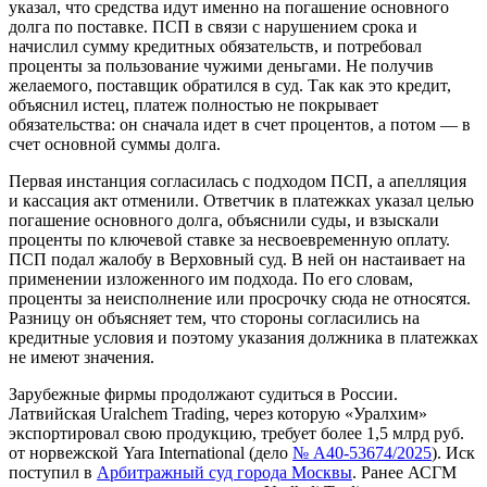
указал, что средства идут именно на погашение основного
долга по поставке. ПСП в связи с нарушением срока и
начислил сумму кредитных обязательств, и потребовал
проценты за пользование чужими деньгами. Не получив
желаемого, поставщик обратился в суд. Так как это кредит,
объяснил истец, платеж полностью не покрывает
обязательства: он сначала идет в счет процентов, а потом — в
счет основной суммы долга.
Первая инстанция согласилась с подходом ПСП, а апелляция
и кассация акт отменили. Ответчик в платежках указал целью
погашение основного долга, объяснили суды, и взыскали
проценты по ключевой ставке за несвоевременную оплату.
ПСП подал жалобу в Верховный суд. В ней он настаивает на
применении изложенного им подхода. По его словам,
проценты за неисполнение или просрочку сюда не относятся.
Разницу он объясняет тем, что стороны согласились на
кредитные условия и поэтому указания должника в платежках
не имеют значения.
Зарубежные фирмы продолжают судиться в России.
Латвийская Uralchem Trading, через которую «Уралхим»
экспортировал
свою продукцию, требует более 1,5 млрд руб.
от норвежской Yara International (дело
№ А40-53674/2025
). Иск
поступил в
Арбитражный суд города Москвы
. Ранее АСГМ