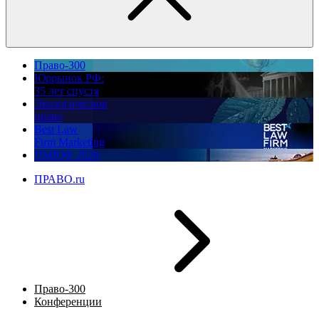
Право-300
Юррынок РФ:
35 лет спустя
Экологическое
право
Best Law
Firm Marketing
ПМЮФ 2026
ПРАВО.ru
Право-300
Конференции