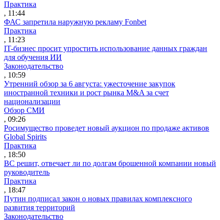
Практика
, 11:44
ФАС запретила наружную рекламу Fonbet
Практика
, 11:23
IT-бизнес просит упростить использование данных граждан
для обучения ИИ
Законодательство
, 10:59
Утренний обзор за 6 августа: ужесточение закупок
иностранной техники и рост рынка M&A за счет
национализации
Обзор СМИ
, 09:26
Росимущество проведет новый аукцион по продаже активов
Global Spirits
Практика
, 18:50
ВС решит, отвечает ли по долгам брошенной компании новый
руководитель
Практика
, 18:47
Путин подписал закон о новых правилах комплексного
развития территорий
Законодательство