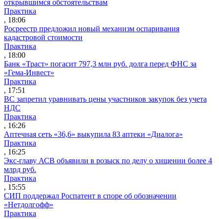
открывшимся обстоятельствам
Практика
, 18:06
Росреестр предложил новый механизм оспаривания
кадастровой стоимости
Практика
, 18:00
Банк «Траст» погасит 797,3 млн руб. долга перед ФНС за
«Гема-Инвест»
Практика
, 17:51
ВС запретил уравнивать цены участников закупок без учета
НДС
Практика
, 16:26
Аптечная сеть «36,6» выкупила 83 аптеки «Диалога»
Практика
, 16:25
Экс-главу АСВ объявили в розыск по делу о хищении более 4
млрд руб.
Практика
, 15:55
СИП поддержал Роспатент в споре об обозначении
«Нетдолгофф»
Практика