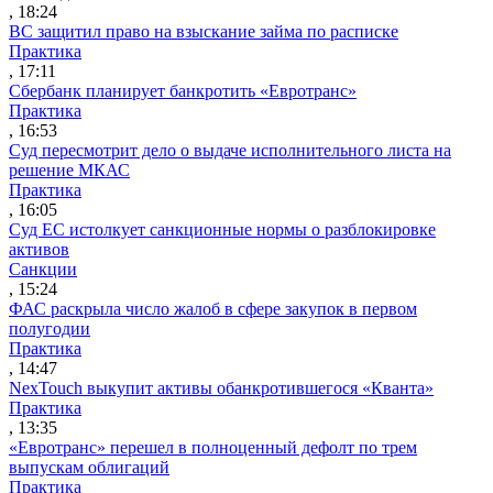
, 18:24
ВС защитил право на взыскание займа по расписке
Практика
, 17:11
Сбербанк планирует банкротить «Евротранс»
Практика
, 16:53
Суд пересмотрит дело о выдаче исполнительного листа на
решение МКАС
Практика
, 16:05
Суд ЕС истолкует санкционные нормы о разблокировке
активов
Санкции
, 15:24
ФАС раскрыла число жалоб в сфере закупок в первом
полугодии
Практика
, 14:47
NexTouch выкупит активы обанкротившегося «Кванта»
Практика
, 13:35
«Евротранс» перешел в полноценный дефолт по трем
выпускам облигаций
Практика