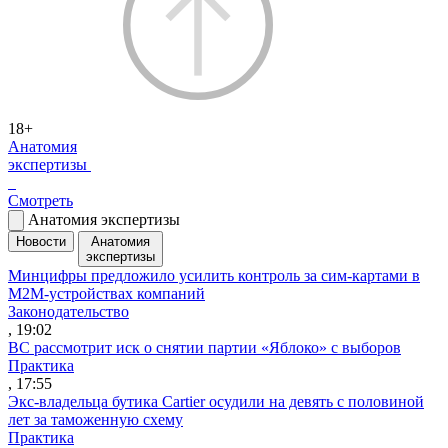
18+
Анатомия
экспертизы
Смотреть
Анатомия экспертизы
Новости
Анатомия
экспертизы
Минцифры предложило усилить контроль за сим-картами в
M2M-устройствах компаний
Законодательство
, 19:02
ВС рассмотрит иск о снятии партии «Яблоко» с выборов
Практика
, 17:55
Экс-владельца бутика Cartier осудили на девять с половиной
лет за таможенную схему
Практика