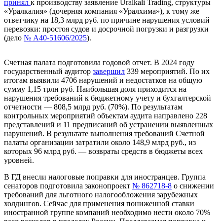
принял
к производству заявление Uralkali Trading, структуры
«Уралкалия» (дочерняя компания «Уралхима»), к тому же
ответчику на 18,3 млрд руб. по причине нарушения условий
перевозки: простоя судов и досрочной погрузки и разгрузки
(дело
№ А40-51606/2025
).
Счетная палата
подготовила
годовой отчет.
В 2024 году
государственный аудитор
завершил
339 мероприятий. По их
итогам выявили 4706 нарушений и недостатков на общую
сумму 1,15 трлн руб. Наибольшая доля приходится на
нарушения требований к бюджетному учету и бухгалтерской
отчетности — 808,5 млрд руб. (70%). По результатам
контрольных мероприятий объектам аудита направлено 228
представлений и 11 предписаний об устранении выявленных
нарушений. В результате выполнения требований Счетной
палаты организации затратили около 148,9 млрд руб., из
которых 96 млрд руб. — возвраты средств в бюджеты всех
уровней.
В ГД внесли налоговые поправки для иностранцев.
Группа
сенаторов
подготовила
законопроект
№ 862718-8
о снижении
требований для льготного налогообложения зарубежных
холдингов. Сейчас для применения пониженной ставки
иностранной группе компаний необходимо нести около 70%