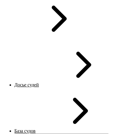
Досье судей
База судов