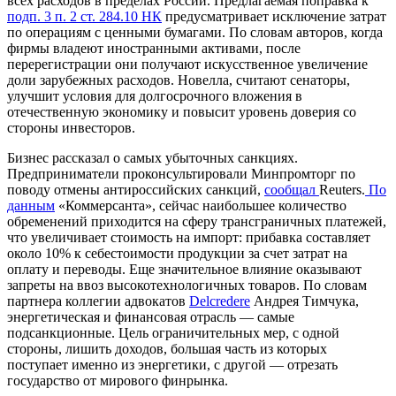
всех расходов в пределах России. Предлагаемая поправка к
подп. 3 п. 2 ст. 284.10 НК
предусматривает исключение затрат
по операциям с ценными бумагами. По словам авторов, когда
фирмы владеют иностранными активами, после
перерегистрации они получают искусственное увеличение
доли зарубежных расходов. Новелла, считают сенаторы,
улучшит условия для долгосрочного вложения в
отечественную экономику и повысит уровень доверия со
стороны инвесторов.
Бизнес рассказал о самых убыточных санкциях.
Предприниматели
проконсультировали
Минпромторг по
поводу отмены антироссийских санкций,
сообщал
Reuters.
По
данным
«Коммерсанта», сейчас наибольшее количество
обременений приходится на сферу трансграничных платежей,
что увеличивает стоимость на импорт: прибавка составляет
около 10% к себестоимости продукции за счет затрат на
оплату и переводы. Еще значительное влияние оказывают
запреты на ввоз высокотехнологичных товаров. По словам
партнера коллегии адвокатов
Delcredere
Андрея Тимчука,
энергетическая и финансовая отрасль — самые
подсанкционные. Цель ограничительных мер, с одной
стороны, лишить доходов, большая часть из которых
поступает именно из энергетики, с другой — отрезать
государство от мирового финрынка.