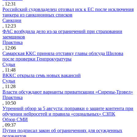
, 12:31
Российский судовладелец отозвал иск к ЕС после исключения
танкера из санкционных списков
Санкции
, 12:23
ФАС возбудила дело из-за ограничений при страховании
заемщиков
Практика
, 12:06
Самарская ККС приняла отставку главы облсуда Шилова
после проверки Генпрокуратуры
Судьи
, 11:48
ВККС открыла семь новых вакансий
Судьи
, 11:28
Власти обсуждают варианты приватизации «Сирены-Трэвел»
Практика
, 10:50
Утренний обзор за 5 августа: поправки о защите контента при
обучении нейросетей и правила «социальных» СЗПК
Обзор СМИ
, 09:37
Путин подписал закон об ограничениях для осужденных
релокантов