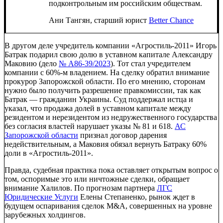
подконтрольным им российским обществам.
Ани Тангян, старший юрист
Better Chance
В другом деле учредитель компании «Агростиль-2011» Игорь
Батрак подарил свою долю в уставном капитале Александру
Маковию (дело
№ А86-39/2023
). Тот стал учредителем
компании с 60%-м владением. На сделку обратил внимание
прокурор Запорожской области. По его мнению, сторонам
нужно было получить разрешение правкомиссии, так как
Батрак — гражданин Украины. Суд поддержал истца и
указал, что продажа долей в уставном капитале между
резидентом и нерезидентом из недружественного государства
без согласия властей нарушает указы № 81 и 618.
АС
Запорожской области
признал договор дарения
недействительным, а Маковия обязал вернуть Батраку 60%
доли в «Агростиль-2011».
Правда, судебная практика пока оставляет открытым вопрос о
том, оспоримые это или ничтожные сделки, обращает
внимание Халилов. По прогнозам партнера
ЛГС
Юридические Услуги
Елены Степаненко, рынок ждет в
будущем оспаривания сделок M&A, совершенных на уровне
зарубежных холдингов.