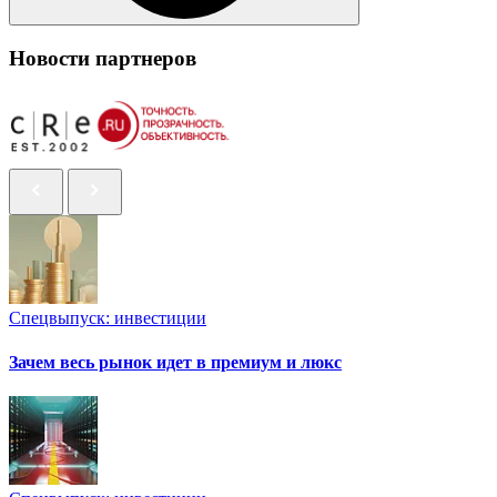
Новости партнеров
Спецвыпуск: инвестиции
Зачем весь рынок идет в премиум и люкс