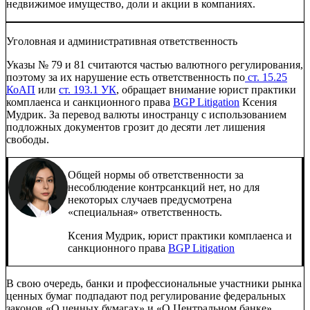
недвижимое имущество, доли и акции в компаниях.
Уголовная и административная ответственность
Указы № 79 и 81 считаются частью валютного регулирования,
поэтому за их нарушение есть ответственность по
ст. 15.25
КоАП
или
ст. 193.1 УК
, обращает внимание юрист практики
комплаенса и санкционного права
BGP Litigation
Ксения
Мудрик. За перевод валюты иностранцу с использованием
подложных документов грозит до десяти лет лишения
свободы.
Общей нормы об ответственности за
несоблюдение контрсанкций нет, но для
некоторых случаев предусмотрена
«специальная» ответственность.
Ксения Мудрик, юрист практики комплаенса и
санкционного права
BGP Litigation
В свою очередь, банки и профессиональные участники рынка
ценных бумаг подпадают под регулирование федеральных
законов «О ценных бумагах» и «О Центральном банке»,