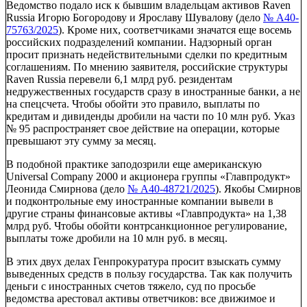
Ведомство подало иск к бывшим владельцам активов Raven
Russia Игорю Богородову и Ярославу Шувалову (дело
№ А40-
75763/2025
). Кроме них, соответчиками значатся еще восемь
российских подразделений компании. Надзорный орган
просит признать недействительными сделки по кредитным
соглашениям. По мнению заявителя, российские структуры
Raven Russia перевели 6,1 млрд руб. резидентам
недружественных государств сразу в иностранные банки, а не
на спецсчета. Чтобы обойти это правило, выплаты по
кредитам и дивиденды дробили на части по 10 млн руб. Указ
№ 95 распространяет свое действие на операции, которые
превышают эту сумму за месяц.
В подобной практике заподозрили еще американскую
Universal Company 2000 и акционера группы «Главпродукт»
Леонида Смирнова (дело
№ А40-48721/2025
). Якобы Смирнов
и подконтрольные ему иностранные компании вывели в
другие страны финансовые активы «Главпродукта» на 1,38
млрд руб. Чтобы обойти контрсанкционное регулирование,
выплаты тоже дробили на 10 млн руб. в месяц.
В этих двух делах Генпрокуратура просит взыскать сумму
выведенных средств в пользу государства. Так как получить
деньги с иностранных счетов тяжело, суд по просьбе
ведомства арестовал активы ответчиков: все движимое и