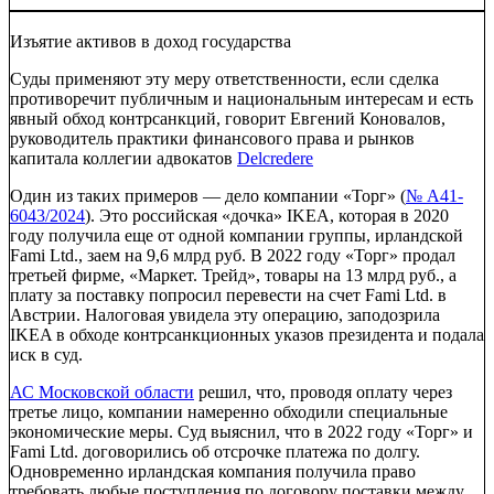
Изъятие активов в доход государства
Суды применяют эту меру ответственности, если сделка
противоречит публичным и национальным интересам и есть
явный обход контрсанкций, говорит Евгений Коновалов,
руководитель практики финансового права и рынков
капитала коллегии адвокатов
Delcredere
Один из таких примеров — дело компании «Торг» (
№ А41-
6043/2024
). Это российская «дочка» IKEA, которая в 2020
году получила еще от одной компании группы, ирландской
Fami Ltd., заем на 9,6 млрд руб. В 2022 году «Торг» продал
третьей фирме, «Маркет. Трейд», товары на 13 млрд руб., а
плату за поставку попросил перевести на счет Fami Ltd. в
Австрии. Налоговая увидела эту операцию, заподозрила
IKEA в обходе контрсанкционных указов президента и подала
иск в суд.
АС Московской области
решил, что, проводя оплату через
третье лицо, компании намеренно обходили специальные
экономические меры. Суд выяснил, что в 2022 году «Торг» и
Fami Ltd. договорились об отсрочке платежа по долгу.
Одновременно ирландская компания получила право
требовать любые поступления по договору поставки между