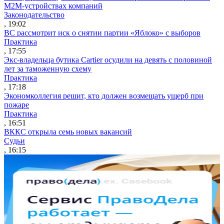
M2M-устройствах компаний
Законодательство
, 19:02
ВС рассмотрит иск о снятии партии «Яблоко» с выборов
Практика
, 17:55
Экс-владельца бутика Cartier осудили на девять с половиной
лет за таможенную схему
Практика
, 17:18
Экономколлегия решит, кто должен возмещать ущерб при
пожаре
Практика
, 16:51
ВККС открыла семь новых вакансий
Судьи
, 16:15