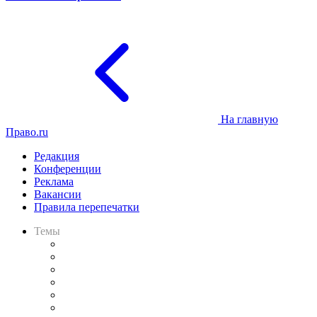
На главную
Право.ru
Редакция
Конференции
Реклама
Вакансии
Правила перепечатки
Темы
Практика
Законодательство
Процесс
Исследования
Рынок юридических услуг
Юридическое сообщество