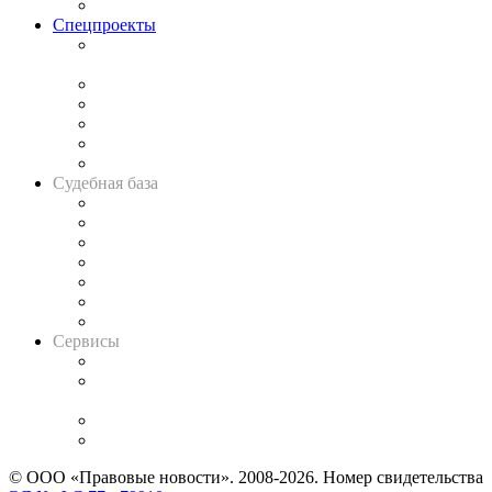
Важнейшие правовые темы в прессе
Спецпроекты
Подкаст «В здравом уме
и твёрдой памяти»
Legal Design
Банкротная панорама
Советы для литигаторов
Сговоры на торгах
Авто
Судебная база
Картотека арбитражных дел
Решения арбитражных судов
Календарь рассмотрения арбитражных дел
Досье судей
Информация о судах
RSS лента новостей
Вакансии для юристов
Сервисы
Справочно-правовая система
Casebook: мониторинг дел
и компаний
Caselook: поиск и анализ практики
CASE.ONE: управление юридической службой
© ООО «Правовые новости». 2008-2026.
Номер свидетельства