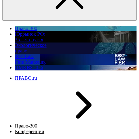
Право-300
Юррынок РФ:
35 лет спустя
Экологическое
право
Best Law
Firm Marketing
ПМЮФ 2026
ПРАВО.ru
Право-300
Конференции