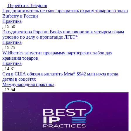
Перейти в Telegram
Предприниматель не смог прекратить охрану товарного знака
Burberry в России
Практика
, 15:50
Экс-директора Popcorn Books приговорили к четырем годам
условно по делу о пропаганде ЛГБТ*
Практика
, 15:25
Wildberries запустит программу партнерских хабов для
хранения товаров
Практика
, 14:31
Суд в США обязал выплатить Meta* $942 млн из-за вреда
детям в соцсетях
Международная практика
, 13:54