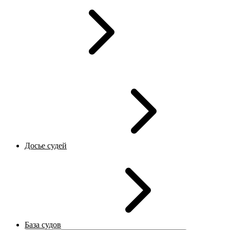
Досье судей
База судов