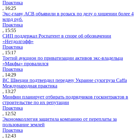
Практика
, 16:25
Экс-главу АСВ объявили в розыск по делу о хищении более 4
млрд руб.
Практика
, 15:55
СИП поддержал Роспатент в споре об обозначении
«Нетдолгофф»
Практика
, 15:17
Третий аукцион по приватизации активов экс-владельца
«Макфы» провалился
Практика
, 14:29
ВС Швеции подтвердил передачу Украине сухогруза Caffa
Международная практика
, 13:27
Минфин планирует отбирать подрядчиков госконтрактов в
строительстве по их репутации
Практика
, 12:52
Экономколлегия защитила компанию от переплаты за
пользование землей
Практика
, 12:43