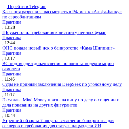
Перейти в Telegram
Кассация разрешила рассмотреть в РФ иск к «Альфа-Банку»
по еврооблигациям
Практика
, 13:28
ЦБ ужесточил требования к листингу ценных бумаг
Практика
, 12:44
ФНС подала новый иск о банкротстве «Кама Шиппинг»
Практика
, 12:17
ВС подтвердил доначисление пошлин за модернизацию
самолета
Практика
, 11:46
Суды не приняли заключения DeepSeek по уголовному делу
Практика
, 11:17
Экс-глава Mind Money признала вину по делу о хищении и
дала показания на других фигурантов
Практика
, 10:44
Утренний обзор за 7 августа: смягчение банкротства для
селлеров и требования для статуса нацмодели ИИ