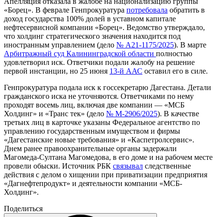
Апелляция
отказала
в жалобе на национализацию группы
«Борец»
. В феврале Генпрокуратура
потребовала
обратить в
доход государства 100% долей в уставном капитале
нефтесервисной компании «Борец». Ведомство утверждало,
что холдинг стратегического значения находится под
иностранным управлением (дело
№ А21-1175/2025
). В марте
Арбитражный суд Калининградской области
полностью
удовлетворил иск. Ответчики подали жалобу на решение
первой инстанции, но 25 июня
13-й ААС
оставил его в силе.
Генпрокуратура
подала
иск к госсекретарю Дагестана
. Детали
гражданского иска не уточняются. Ответчиками по нему
проходят восемь лиц, включая две компании — «МСБ
Холдинг» и «Транс тек» (дело
№ М-2906/2025
). В качестве
третьих лиц в карточке указаны Федеральное агентство по
управлению государственным имуществом и фирмы
«Дагестанские новые требования» и «Каспетролсервис».
Днем ранее правоохранительные органы задержали
Магомеда-Султана Магомедова, в его доме и на рабочем месте
провели обыски. Источник РБК
связывал
следственные
действия с делом о хищении при приватизации предприятия
«Дагнефтепродукт» и деятельности компании «МСБ-
Холдинг».
Поделиться