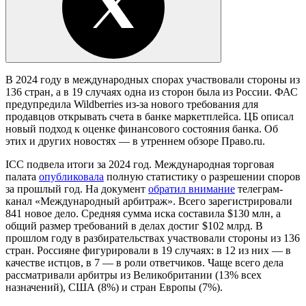
В 2024 году в международных спорах участвовали стороны из
136 стран, а в 19 случаях одна из сторон была из России. ФАС
предупредила Wildberries из-за нового требования для
продавцов открывать счета в банке маркетплейса. ЦБ описал
новый подход к оценке финансового состояния банка. Об
этих и других новостях — в утреннем обзоре Право.ru.
ICC
подвела
итоги за 2024 год.
Международная торговая
палата
опубликовала
полную статистику о разрешении споров
за прошлый год. На документ
обратил внимание
телеграм-
канал «Международный арбитраж». Всего зарегистрировали
841 новое дело. Средняя сумма иска составила $130 млн, а
общий размер требований в делах достиг $102 млрд. В
прошлом году в разбирательствах участвовали стороны из 136
стран. Россияне фигурировали в 19 случаях: в 12 из них — в
качестве истцов, в 7 — в роли ответчиков. Чаще всего дела
рассматривали арбитры из Великобритании (13% всех
назначений), США (8%) и стран Европы (7%).