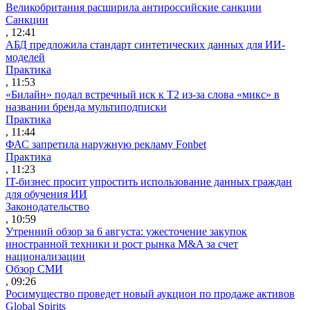
Великобритания расширила антироссийские санкции
Санкции
, 12:41
АБД предложила стандарт синтетических данных для ИИ-
моделей
Практика
, 11:53
«Билайн» подал встречный иск к Т2 из-за слова «микс» в
названии бренда мультиподписки
Практика
, 11:44
ФАС запретила наружную рекламу Fonbet
Практика
, 11:23
IT-бизнес просит упростить использование данных граждан
для обучения ИИ
Законодательство
, 10:59
Утренний обзор за 6 августа: ужесточение закупок
иностранной техники и рост рынка M&A за счет
национализации
Обзор СМИ
, 09:26
Росимущество проведет новый аукцион по продаже активов
Global Spirits