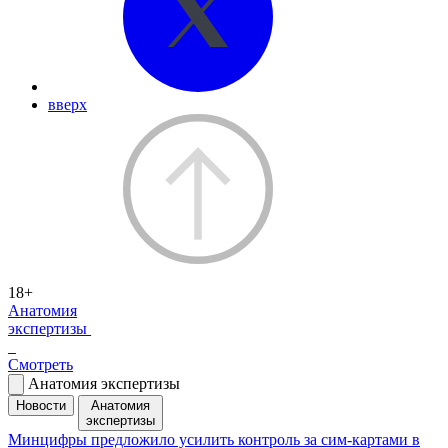
вверх
18+
Анатомия
экспертизы
Смотреть
Анатомия экспертизы
Новости
Анатомия
экспертизы
Минцифры предложило усилить контроль за сим-картами в