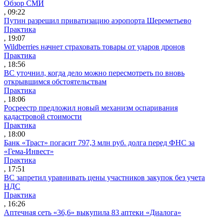
Обзор СМИ
, 09:22
Путин разрешил приватизацию аэропорта Шереметьево
Практика
, 19:07
Wildberries начнет страховать товары от ударов дронов
Практика
, 18:56
ВС уточнил, когда дело можно пересмотреть по вновь
открывшимся обстоятельствам
Практика
, 18:06
Росреестр предложил новый механизм оспаривания
кадастровой стоимости
Практика
, 18:00
Банк «Траст» погасит 797,3 млн руб. долга перед ФНС за
«Гема-Инвест»
Практика
, 17:51
ВС запретил уравнивать цены участников закупок без учета
НДС
Практика
, 16:26
Аптечная сеть «36,6» выкупила 83 аптеки «Диалога»