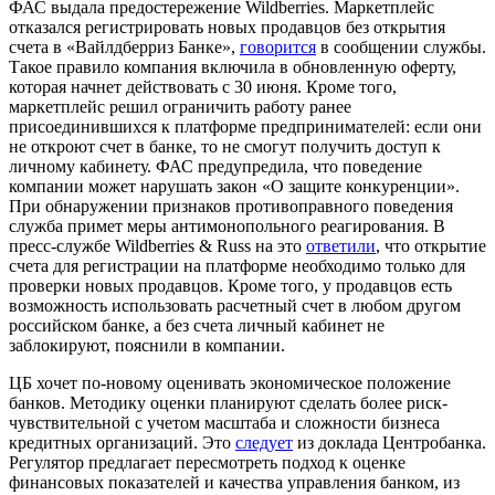
ФАС
выдала
предостережение Wildberries.
Маркетплейс
отказался регистрировать новых продавцов без открытия
счета в «Вайлдберриз Банке»,
говорится
в сообщении службы.
Такое правило компания включила в обновленную оферту,
которая начнет действовать с 30 июня. Кроме того,
маркетплейс решил ограничить работу ранее
присоединившихся к платформе предпринимателей: если они
не откроют счет в банке, то не смогут получить доступ к
личному кабинету. ФАС предупредила, что поведение
компании может нарушать закон «О защите конкуренции».
При обнаружении признаков противоправного поведения
служба примет меры антимонопольного реагирования. В
пресс-службе Wildberries & Russ на это
ответили
, что открытие
счета для регистрации на платформе необходимо только для
проверки новых продавцов. Кроме того, у продавцов есть
возможность использовать расчетный счет в любом другом
российском банке, а без счета личный кабинет не
заблокируют, пояснили в компании.
ЦБ
хочет
по-новому оценивать экономическое положение
банков.
Методику оценки планируют сделать более риск-
чувствительной с учетом масштаба и сложности бизнеса
кредитных организаций. Это
следует
из доклада Центробанка.
Регулятор предлагает пересмотреть подход к оценке
финансовых показателей и качества управления банком, из