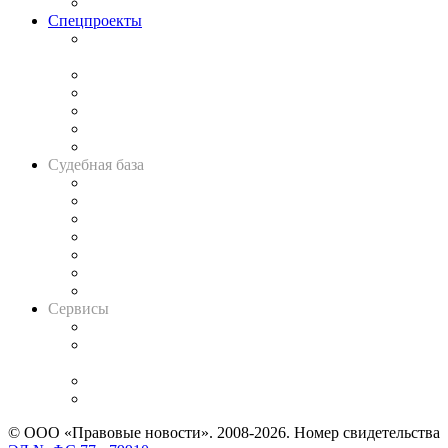
Важнейшие правовые темы в прессе
Спецпроекты
Подкаст «В здравом уме
и твёрдой памяти»
Legal Design
Банкротная панорама
Советы для литигаторов
Сговоры на торгах
Авто
Судебная база
Картотека арбитражных дел
Решения арбитражных судов
Календарь рассмотрения арбитражных дел
Досье судей
Информация о судах
RSS лента новостей
Вакансии для юристов
Сервисы
Справочно-правовая система
Casebook: мониторинг дел
и компаний
Caselook: поиск и анализ практики
CASE.ONE: управление юридической службой
© ООО «Правовые новости». 2008-2026.
Номер свидетельства