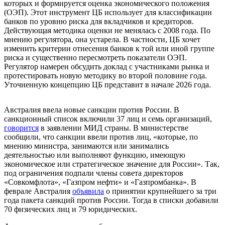
которых и формируется оценка экономического положения
(ОЭП). Этот инструмент ЦБ использует для классификации
банков по уровню риска для вкладчиков и кредиторов.
Действующая методика оценки не менялась с 2008 года. По
мнению регулятора, она устарела. В частности, ЦБ хочет
изменить критерии отнесения банков к той или иной группе
риска и существенно пересмотреть показатели ОЭП.
Регулятор намерен обсудить доклад с участниками рынка и
протестировать новую методику во второй половине года.
Уточненную концепцию ЦБ представит в начале 2026 года.
Австралия
ввела
новые санкции против России
. В
санкционный список включили 37 лиц и семь организаций,
говорится
в заявлении МИД страны. В министерстве
сообщили, что санкции ввели против лиц, «которые, по
мнению министра, занимаются или занимались
деятельностью или выполняют функцию, имеющую
экономическое или стратегическое значение для России». Так,
под ограничения подпали члены совета директоров
«Совкомфлота», «Газпром нефти» и «Газпромбанка». В
феврале Австралия
объявила
о принятии крупнейшего за три
года пакета санкций против России. Тогда в списки добавили
70 физических лиц и 79 юридических.