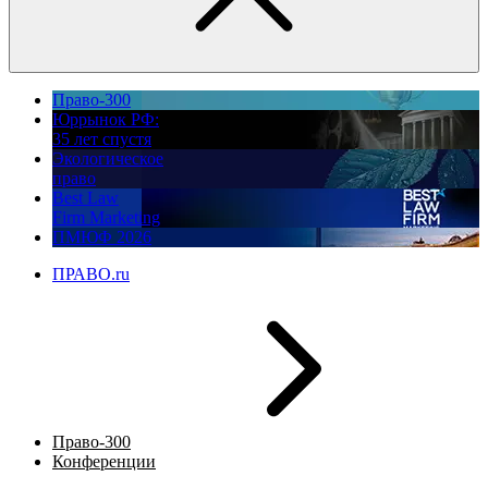
Право-300
Юррынок РФ:
35 лет спустя
Экологическое
право
Best Law
Firm Marketing
ПМЮФ 2026
ПРАВО.ru
Право-300
Конференции