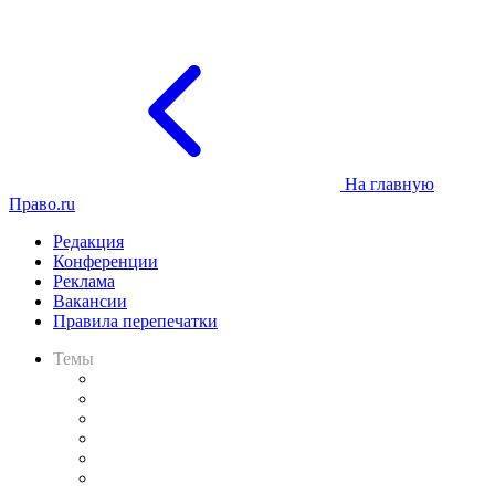
На главную
Право.ru
Редакция
Конференции
Реклама
Вакансии
Правила перепечатки
Темы
Практика
Законодательство
Процесс
Исследования
Рынок юридических услуг
Юридическое сообщество