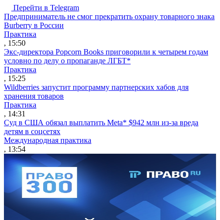
Перейти в Telegram
Предприниматель не смог прекратить охрану товарного знака
Burberry в России
Практика
, 15:50
Экс-директора Popcorn Books приговорили к четырем годам
условно по делу о пропаганде ЛГБТ*
Практика
, 15:25
Wildberries запустит программу партнерских хабов для
хранения товаров
Практика
, 14:31
Суд в США обязал выплатить Meta* $942 млн из-за вреда
детям в соцсетях
Международная практика
, 13:54