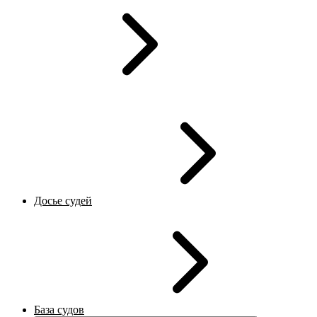
Досье судей
База судов