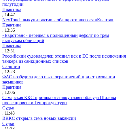
полугодии
Практика
, 14:47
NexTouch выкупит активы обанкротившегося «Кванта»
Практика
, 13:35
«Евротранс» перешел в полноценный дефолт по трем
выпускам облигаций
Практика
, 12:31
Российский судовладелец отозвал иск к ЕС после исключения
танкера из санкционных списков
Санкции
, 12:23
ФАС возбудила дело из-за ограничений при страховании
заемщиков
Практика
, 12:06
Самарская ККС приняла отставку главы облсуда Шилова
после проверки Генпрокуратуры
Судьи
, 11:48
ВККС открыла семь новых вакансий
Судьи
, 11:28