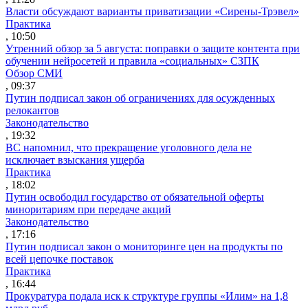
Власти обсуждают варианты приватизации «Сирены-Трэвел»
Практика
, 10:50
Утренний обзор за 5 августа: поправки о защите контента при
обучении нейросетей и правила «социальных» СЗПК
Обзор СМИ
, 09:37
Путин подписал закон об ограничениях для осужденных
релокантов
Законодательство
, 19:32
ВС напомнил, что прекращение уголовного дела не
исключает взыскания ущерба
Практика
, 18:02
Путин освободил государство от обязательной оферты
миноритариям при передаче акций
Законодательство
, 17:16
Путин подписал закон о мониторинге цен на продукты по
всей цепочке поставок
Практика
, 16:44
Прокуратура подала иск к структуре группы «Илим» на 1,8