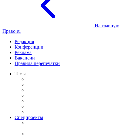
На главную
Право.ru
Редакция
Конференции
Реклама
Вакансии
Правила перепечатки
Темы
Практика
Законодательство
Процесс
Исследования
Рынок юридических услуг
Юридическое сообщество
Важнейшие правовые темы в прессе
Спецпроекты
Подкаст «В здравом уме
и твёрдой памяти»
Legal Design