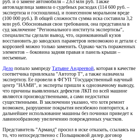
руб. и о замене автомобиля – 2,63 млн руб. Также
автовладелица заявила о судебных расходах (114 600 руб. –
экспертиза и госпошлина), и понесенном моральном вреде
(100 000 руб.). В общей сложности сумма иска составила 3,2
млн руб. Обосновывая свои требования, она представила в
суд заключение "Регионального института экспертизы",
специалисты сделали вывод, что, оцинкованный кузов
восстановить до заводских параметров невозможно и детали с
коррозией можно только заменить. Однако часть пораженных
элементов – боковина задняя правая и панель крыши –
несъемные.
Дело
попало зампреду
Татьяне Андреевой
, которая в качестве
соответчика привлекала "Автотор Т", а также назначила
экспертизу. Ее провели в ФГУП "Государственный научный
центр "НАМИ", и эксперты пришли к однозначному выводу,
что причины выявленных дефектов ЛКП по всей машине
являются производственными, а сами недостатки
существенными. В заключении указано, что хотя ремонт
возможен, разрушение покрытия неизбежно повторится, а
дальнейшее использование машины без починки приведет к
лавинообразному увеличению поврежденных участков.
Представитель "Арманд" просил в иске отказать, ссылаясь на
то, что непосредственно с Польщиковой дилер договор