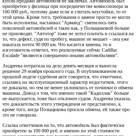
купли-продажи автомобиля не заключал. Автомобиль был
приобретен у физлица при посредничестве комиссионера за
100 000 руб., поэтому даже если и считать неустойки, то от
этой цены. Кроме того, требования о замене просто не могли
быть исполнены, настаивал "Арманд": сменилось пять
поколений автомобилей и такие как, у Польщиковой больше
не производят. "Автотор" тоже не хотел платить и ссылался на
то, что дефект, судя по пробегу, машине не мешает – она уже
накатала почти 90 000 км. Что касается замены, то и
изготовитель отметил, что реализуемые сейчас Cadillac
Escalade "являются совершенно иными автомобилями".
Андреева потратила на дело девять месяцев и вынесла
решение 29 ноября прошлого года. В опубликованном на
прошлой неделе судебном акте говорится, что ответчики,
ссылаясь на эксплуатационный характер недостатков, этого
не доказали, но тем не менее уклонялись от починки и обмена
машины. Довод о том, что именно такой "Кадиллак" больше
не выпускается, тоже был отклонен судом. Андреева указала,
что доказательств этого утверждения не представлено, а,
кроме того, когда Польщикова просила обмена, ей также про
это не говорили.
Ссылка ответчиков на то, что автомобиль был фактически
приобретен за 100 000 руб. и именно по этой стоимости