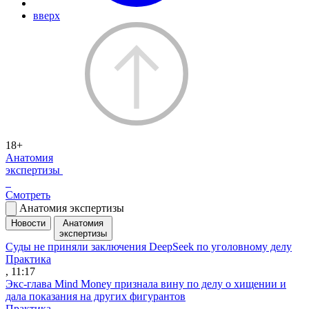
вверх
18+
Анатомия
экспертизы
Смотреть
Анатомия экспертизы
Новости
Анатомия
экспертизы
Суды не приняли заключения DeepSeek по уголовному делу
Практика
, 11:17
Экс-глава Mind Money признала вину по делу о хищении и
дала показания на других фигурантов
Практика