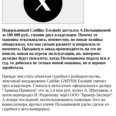
Подержанный Cadillac Escalade достался А.Польщиковой
за 100 000 руб., сменив двух владельцев. Почему от
машины отказывались, неизвестно, но новая хозяйка
обнаружила, что она сильно ржавеет и попросила ее
поменять. Продавец и завод-производитель на это не
пошли, кивая на огрехи эксплуатации, но, наверное,
должны будут пожалеть: когда Польщикова подала иск в
суд, то добилась не только новой машины, но и хорошо
заработала.
Прежде чем стать объектом судебного разбирательства,
люксовый внедорожник Cadillac GMT926 Escalade сменил
трех владельцев. Сначала в автосалоне официального дилера
"Арманд-Премиум" его за 2,4 млн руб. купил А. Шипляков, а
затем перепродал И. Родионову через ООО "Брокер-Эксперт".
А вскоре последний, воспользовавшись помощью того же
комиссионера, вручил ключи Польщиковой (даты сделок из
судебного акта вымараны).