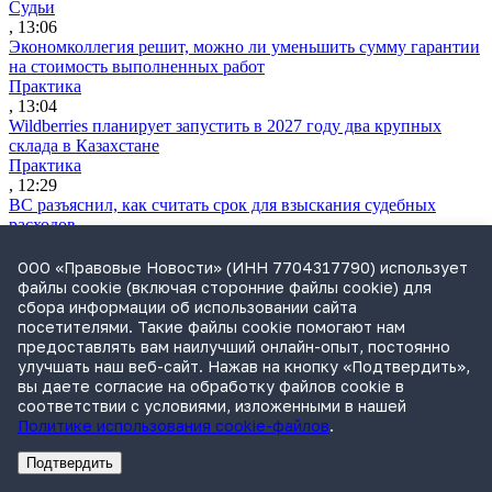
Судьи
, 13:06
Экономколлегия решит, можно ли уменьшить сумму гарантии
на стоимость выполненных работ
Практика
, 13:04
Wildberries планирует запустить в 2027 году два крупных
склада в Казахстане
Практика
, 12:29
ВС разъяснил, как считать срок для взыскания судебных
расходов
Практика
, 11:12
ООО «Правовые Новости» (ИНН 7704317790) использует
Утренний обзор за 4 августа: усиление контроля за сделкам
файлы cookie (включая сторонние файлы cookie) для
бизнеса и ограничение доступа к банкам через иностранные
сбора информации об использовании сайта
браузеры
посетителями. Такие файлы cookie помогают нам
Обзор СМИ
предоставлять вам наилучший онлайн-опыт, постоянно
, 10:12
улучшать наш веб-сайт. Нажав на кнопку «Подтвердить»,
«Промомеду» отказали в принудительной лицензии на
вы даете согласие на обработку файлов cookie в
препарат для терапии ВИЧ
соответствии с условиями, изложенными в нашей
Практика
Политике использования cookie-файлов
.
, 19:21
В ГД внесли законопроект, разрешающий туристам
Подтвердить
Реклама
Адвокатское бюро Санкт-Петербурга «Вертикаль» ИНН 7841290773
Реклама
АО"Право.ру" ИНН: 7708095468
направлять претензии к турагентам