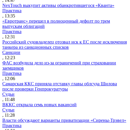
, 14:47
NexTouch выкупит активы обанкротившегося «Кванта»
Практика
, 13:35
«Евротранс» перешел в полноценный дефолт по трем
выпускам облигаций
Практика
, 12:31
Российский судовладелец отозвал иск к ЕС после исключения
танкера из санкционных списков
Санкции
, 12:23
ФАС возбудила дело из-за ограничений при страховании
заемщиков
Практика
, 12:06
Самарская ККС приняла отставку главы облсуда Шилова
после проверки Генпрокуратуры
Судьи
, 11:48
ВККС открыла семь новых вакансий
Судьи
, 11:28
Власти обсуждают варианты приватизации «Сирены-Трэвел»
Практика