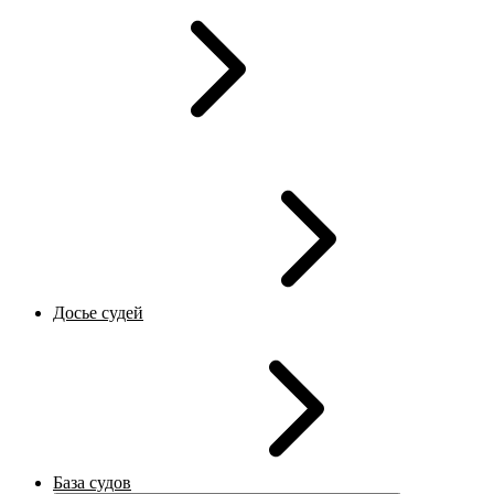
Досье судей
База судов