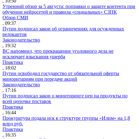
, 10:50
Утренний обзор за 5 августа: поправки о защите контента при
обучении нейросетей и правила «социальных» СЗПК
Обзор СМИ
, 09:37
Путин подписал закон об ограничениях для осужденных
релокантов
Законодательство
, 19:32
ВС напомнил, что прекращение уголовного дела не
исключает взыскания ущерба
Практика
, 18:02
Путин освободил государство от обязательной оферты
миноритариям при передаче акций
Законодательство
, 17:16
Путин подписал закон о мониторинге цен на продукты по
всей цепочке поставок
Практика
, 16:44
Прокуратура подала иск к структуре группы «Илим» на 1,8
млрд руб.
Практика
, 16:35