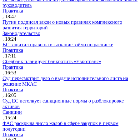
руководитель
Практика
, 18:47
Путин подписал закон о новых правилах комплексного
развития территорий
Законодательство
, 18:24
ВС защитил право на взыскание займа по расписке
Практика
, 17:11
Сбербанк планирует банкротить «Евротранс»
Практика
, 16:53
Суд пересмотрит дело о выдаче исполнительного листа на
решение МКАС
Практика
, 16:05
Суд ЕС истолкует санкционные нормы о разблокировке
активов
Санкции
, 15:24
ФАС раскрыла число жалоб в сфере закупок в первом
полугодии
Практика