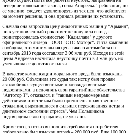
нужно осуществлять все расчеты неустоек, направлена на
неверное толкование закона, сочла Андреева. Требование, по
ее мнению, следует удовлетворять из тех цен, что действуют
на момент решения, и она приняла решение их установить.
Сначала она запросила цену аналогичных машин у "Арманд",
но в установленный срок ответ не получила и тогда
поинтересовалась стоимостью "Кадиллака" у другого
официального дилера – ООО "СТС-Моторс". И эта компания
сообщила, что минимальная цена такого автомобиля на
сентябрь 2013 года составляет 3,06 млн руб. Исходя из этой
цены Андреева насчитала неустойку почти в 3 млн руб, но
уменьшила ее до пятисот тысяч.
В качестве компенсации морального вреда были взысканы
20 000 руб. Объяснила это судья так: истцу был продан
автомобиль с существенными производственными
недостатками, а исполнять свои гарантийные обязательства
"Автотор Т", отказался, и "такими неправомерными
действиями ответчиком были причинены нравственные
страдания, выразившиеся в сильных переживаниях истца и
длительном состоянии стресса". Чем Польщикова
подтвердила свои страдания, не указано.
Кроме того, за отказ выполнить требования потребителя
добровольно был взыскан штраф – 260 000 руб. Еще 100 000