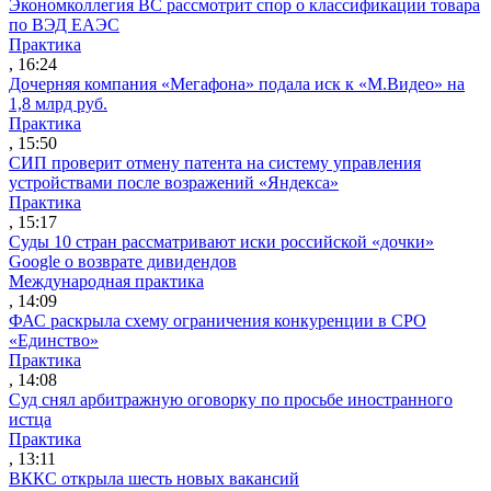
Экономколлегия ВС рассмотрит спор о классификации товара
по ВЭД ЕАЭС
Практика
, 16:24
Дочерняя компания «Мегафона» подала иск к «М.Видео» на
1,8 млрд руб.
Практика
, 15:50
СИП проверит отмену патента на систему управления
устройствами после возражений «Яндекса»
Практика
, 15:17
Суды 10 стран рассматривают иски российской «дочки»
Google о возврате дивидендов
Международная практика
, 14:09
ФАС раскрыла схему ограничения конкуренции в СРО
«Единство»
Практика
, 14:08
Суд снял арбитражную оговорку по просьбе иностранного
истца
Практика
, 13:11
ВККС открыла шесть новых вакансий