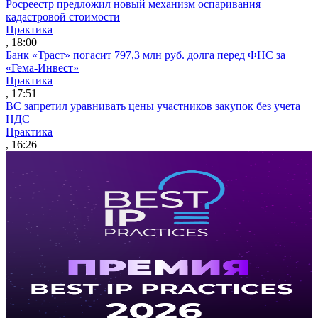
Росреестр предложил новый механизм оспаривания
кадастровой стоимости
Практика
, 18:00
Банк «Траст» погасит 797,3 млн руб. долга перед ФНС за
«Гема-Инвест»
Практика
, 17:51
ВС запретил уравнивать цены участников закупок без учета
НДС
Практика
, 16:26