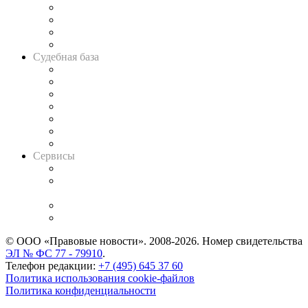
Банкротная панорама
Советы для литигаторов
Сговоры на торгах
Авто
Судебная база
Картотека арбитражных дел
Решения арбитражных судов
Календарь рассмотрения арбитражных дел
Досье судей
Информация о судах
RSS лента новостей
Вакансии для юристов
Сервисы
Справочно-правовая система
Casebook: мониторинг дел
и компаний
Caselook: поиск и анализ практики
CASE.ONE: управление юридической службой
© ООО «Правовые новости». 2008-2026.
Номер свидетельства
ЭЛ № ФС 77 - 79910
.
Телефон редакции:
+7 (495) 645 37 60
Политика использования cookie-файлов
Политика конфиденциальности