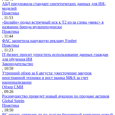
АБД предложила стандарт синтетических данных для ИИ-
моделей
Практика
, 11:53
«Билайн» подал встречный иск к Т2 из-за слова «микс» в
названии бренда мультиподписки
Практика
, 11:44
ФАС запретила наружную рекламу Fonbet
Практика
, 11:23
IT-бизнес просит упростить использование данных граждан
для обучения ИИ
Законодательство
, 10:59
Утренний обзор за 6 августа: ужесточение закупок
иностранной техники и рост рынка M&A за счет
национализации
Обзор СМИ
, 09:26
Росимущество проведет новый аукцион по продаже активов
Global Spirits
Практика
, 18:50
ВС решит, отвечает ли по долгам брошенной компании новый