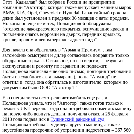
Этот "Кадиллак" был собран в России на предприятии
компании "Автотор", которая также выпускает машины марок
BMW, KIA, Opel, Chevrolet и Hyundai. Гарантийный срок на
джип был установлен в пределах 36 месяцев с даты продажи.
Но когда он еще не истек, Польщиковой обнаружила
"отслоение лакокрасочного покрытия, вспучивание краски и
появление очагов коррозии на дверях, передних крыльях,
крыше, правом и левом зеркале заднего вида".
Для начала она обратилась в "Арманд Премиум", там
автомобиль осмотрели и дилер согласилась поправить только
ободранные зеркала. Остальное, по его версии, – результат
эксплуатации и ремонту по гарантии не подлежит.
Польщикова написала еще одно письмо, повторив требования
(даты из судебного акта вымараны), но на "Арманд" не
ответил и, тогда она обратилась к изготовителю, которым по
документам было ООО "Автотор Т".
Его специалисты осмотрели автомобиль еще раз, и
Польщикова узнала, что и "Автотор" также готов только к
ремонту ЛКП зеркал. Тогда она потребовала обменять машину
на новую либо вернуть деньги, получила отказ, и 25 февраля
2013 года подала иск в
Тушинский районный суд
.
Польщикова требовала у дилера другую машину, а также
неустойки за просрочки: об устранении недостатков – 367 560