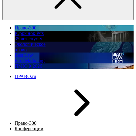
Право-300
Юррынок РФ:
35 лет спустя
Экологическое
право
Best Law
Firm Marketing
ПМЮФ 2026
ПРАВО.ru
Право-300
Конференции