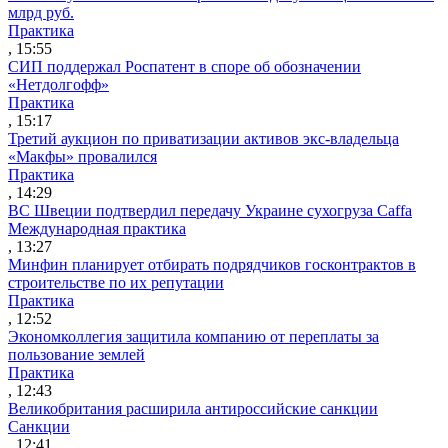
млрд руб.
Практика
, 15:55
СИП поддержал Роспатент в споре об обозначении
«Нетдолгофф»
Практика
, 15:17
Третий аукцион по приватизации активов экс-владельца
«Макфы» провалился
Практика
, 14:29
ВС Швеции подтвердил передачу Украине сухогруза Caffa
Международная практика
, 13:27
Минфин планирует отбирать подрядчиков госконтрактов в
строительстве по их репутации
Практика
, 12:52
Экономколлегия защитила компанию от переплаты за
пользование землей
Практика
, 12:43
Великобритания расширила антироссийские санкции
Санкции
, 12:41