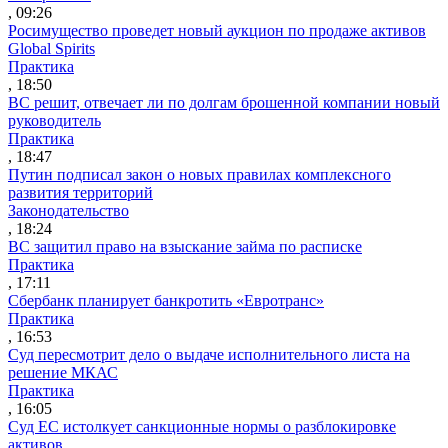
, 09:26
Росимущество проведет новый аукцион по продаже активов
Global Spirits
Практика
, 18:50
ВС решит, отвечает ли по долгам брошенной компании новый
руководитель
Практика
, 18:47
Путин подписал закон о новых правилах комплексного
развития территорий
Законодательство
, 18:24
ВС защитил право на взыскание займа по расписке
Практика
, 17:11
Сбербанк планирует банкротить «Евротранс»
Практика
, 16:53
Суд пересмотрит дело о выдаче исполнительного листа на
решение МКАС
Практика
, 16:05
Суд ЕС истолкует санкционные нормы о разблокировке
активов