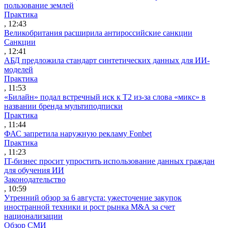
пользование землей
Практика
, 12:43
Великобритания расширила антироссийские санкции
Санкции
, 12:41
АБД предложила стандарт синтетических данных для ИИ-
моделей
Практика
, 11:53
«Билайн» подал встречный иск к Т2 из-за слова «микс» в
названии бренда мультиподписки
Практика
, 11:44
ФАС запретила наружную рекламу Fonbet
Практика
, 11:23
IT-бизнес просит упростить использование данных граждан
для обучения ИИ
Законодательство
, 10:59
Утренний обзор за 6 августа: ужесточение закупок
иностранной техники и рост рынка M&A за счет
национализации
Обзор СМИ