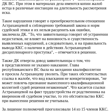
ДК ВС. При этом в материалах дела имеются копии жалоб
истца в различные инстанции на длительность рассмотрения
иска.
Такие нарушения говорят о пренебрежительном отношении
Астраханцевой к соблюдению требований закона и норм
судейской этики и их нельзя расценить как ошибки,
заключила ДК. "То, что заявительница говорит об устранении
недостатков, не влияет на виновность и существенность
выявленных нарушений, а следовательно, и на правильность
вывода ККС о наличии в действиях Астраханцевой
дисциплинарного проступка", – отмечается в решении.
Также ДК отвергла довод заявительницы о том, что
в представлении не указано наказание. Глава
республиканского ВС была на заседании квалифколлегии
и просила Астраханцеву уволить. При таких обстоятельствах
ссылка в жалобе, что вид взыскания не конкретизирован, "не
может повлечь признание вынесенного квалификационной
коллегией судей решения незаконным". Что касается ссылки
Астраханцевой на факт трудоустройства ее родственника на
вверенном ей судебном участке, то это обстоятельство ККС
при вынесении решения не учитывала.
За лишение полномочий проголосовали 14 из 15 членов ККС.