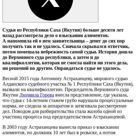
Судья из Республики Саха (Якутия) больше десяти лет
назад рассмотрела дело о
взыскании алиментов.
А
напомнила ей о
нем заявительница – денег до сих пор
получить так и
не удалось. Сначала скрывался ответчик,
потом помешала небрежность самой судьи. История дошла
до Верховного суда республики, а
затем и
до
квалифколлегии, которая не смогла найти ни этого дела,
ни решений по другим. Оправдаться судье не удалось.
Весной 2015 года Антонину Астраханцеву, мирового судью
Алданского судебного участка № 1 Республики Саха (Якутия),
вызвали на квалифколлегию. Председатель Верховного суда
Якутии
Людмила Горева
внесла представление, где указала,
что судья с 14-летним стажем грубо нарушала процессуальные
нормы, не следила за аппаратом и затягивала рассмотрение
дел. Поводом для разбирательства стала жалоба одной из
участниц процесса под председательством Астраханцевой.
В 2003 году Астраханцева вынесла приказ о взыскании
алиментов, но должник 10 лет был в розыске, а потом