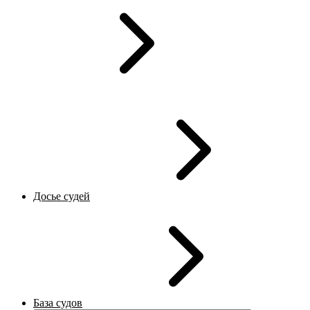
Досье судей
База судов