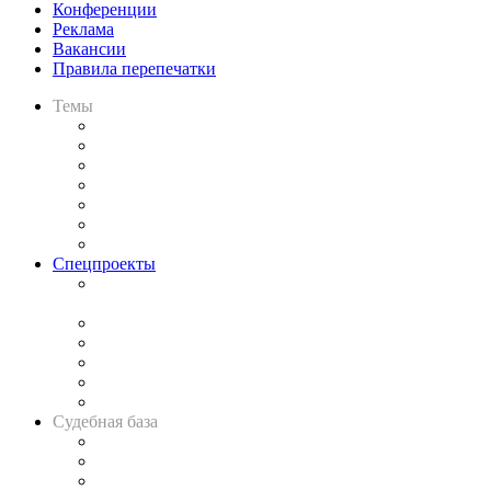
Конференции
Реклама
Вакансии
Правила перепечатки
Темы
Практика
Законодательство
Процесс
Исследования
Рынок юридических услуг
Юридическое сообщество
Важнейшие правовые темы в прессе
Спецпроекты
Подкаст «В здравом уме
и твёрдой памяти»
Legal Design
Банкротная панорама
Советы для литигаторов
Сговоры на торгах
Авто
Судебная база
Картотека арбитражных дел
Решения арбитражных судов
Календарь рассмотрения арбитражных дел