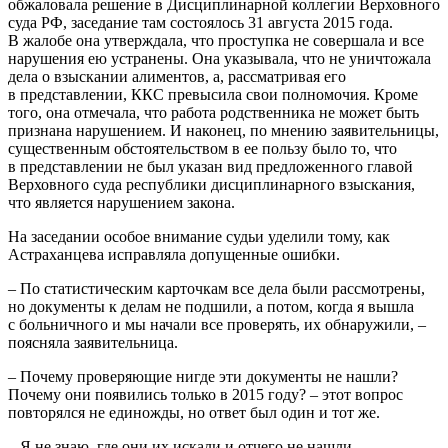
обжаловала решение в Дисциплинарной коллегии Верховного
суда РФ, заседание там состоялось 31 августа 2015 года.
В жалобе она утверждала, что проступка не совершала и все
нарушения ею устранены. Она указывала, что не уничтожала
дела о взыскании алиментов, а, рассматривая его
в представлении, ККС превысила свои полномочия. Кроме
того, она отмечала, что работа родственника не может быть
признана нарушением. И наконец, по мнению заявительницы,
существенным обстоятельством в ее пользу было то, что
в представлении не был указан вид предложенного главой
Верховного суда республики дисциплинарного взыскания,
что является нарушением закона.
На заседании особое внимание судьи уделили тому, как
Астраханцева исправляла допущенные ошибки.
– По статистическим карточкам все дела были рассмотрены,
но документы к делам не подшили, а потом, когда я вышла
с больничного и мы начали все проверять, их обнаружили, –
поясняла заявительница.
– Почему проверяющие нигде эти документы не нашли?
Почему они появились только в 2015 году? – этот вопрос
повторялся не единожды, но ответ был один и тот же.
– Я не знаю, где они их искали и отчего не нашли.