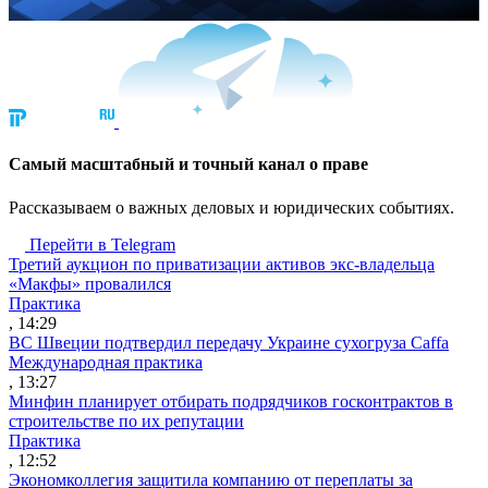
Cамый масштабный и точный канал о праве
Рассказываем о важных деловых и юридических событиях.
Перейти в Telegram
Третий аукцион по приватизации активов экс-владельца
«Макфы» провалился
Практика
, 14:29
ВС Швеции подтвердил передачу Украине сухогруза Caffa
Международная практика
, 13:27
Минфин планирует отбирать подрядчиков госконтрактов в
строительстве по их репутации
Практика
, 12:52
Экономколлегия защитила компанию от переплаты за