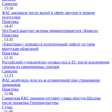
Санкции
, 15:24
ФАС раскрыла число жалоб в сфере закупок в первом
полугодии
Практика
, 14:47
NexTouch выкупит активы обанкротившегося «Кванта»
Практика
, 13:35
«Евротранс» перешел в полноценный дефолт по трем
выпускам облигаций
Практика
, 12:31
Российский судовладелец отозвал иск к ЕС после исключения
танкера из санкционных списков
Санкции
, 12:23
ФАС возбудила дело из-за ограничений при страховании
заемщиков
Практика
, 12:06
Самарская ККС приняла отставку главы облсуда Шилова
после проверки Генпрокуратуры
Судьи
, 11:48