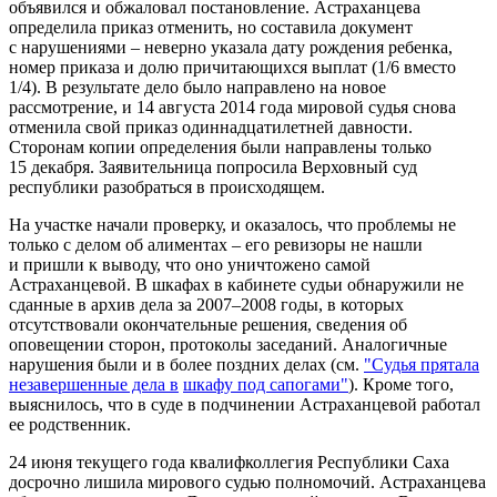
объявился и обжаловал постановление. Астраханцева
определила приказ отменить, но составила документ
с нарушениями – неверно указала дату рождения ребенка,
номер приказа и долю причитающихся выплат (1/6 вместо
1/4). В результате дело было направлено на новое
рассмотрение, и 14 августа 2014 года мировой судья снова
отменила свой приказ одиннадцатилетней давности.
Сторонам копии определения были направлены только
15 декабря. Заявительница попросила Верховный суд
республики разобраться в происходящем.
На участке начали проверку, и оказалось, что проблемы не
только с делом об алиментах – его ревизоры не нашли
и пришли к выводу, что оно уничтожено самой
Астраханцевой. В шкафах в кабинете судьи обнаружили не
сданные в архив дела за 2007–2008 годы, в которых
отсутствовали окончательные решения, сведения об
оповещении сторон, протоколы заседаний. Аналогичные
нарушения были и в более поздних делах (см.
"Судья прятала
незавершенные дела в
шкафу под сапогами"
). Кроме того,
выяснилось, что в суде в подчинении Астраханцевой работал
ее родственник.
24 июня текущего года квалифколлегия Республики Саха
досрочно лишила мирового судью полномочий. Астраханцева