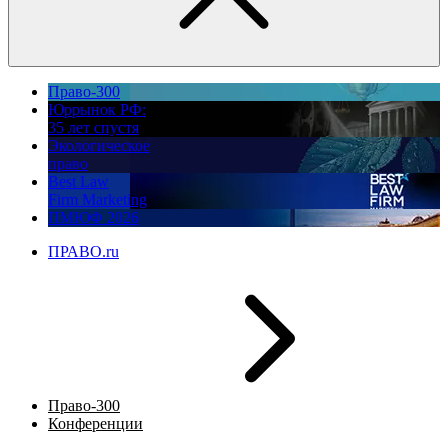
Право-300
Юррынок РФ:
35 лет спустя
Экологическое
право
Best Law
Firm Marketing
ПМЮФ 2026
ПРАВО.ru
Право-300
Конференции