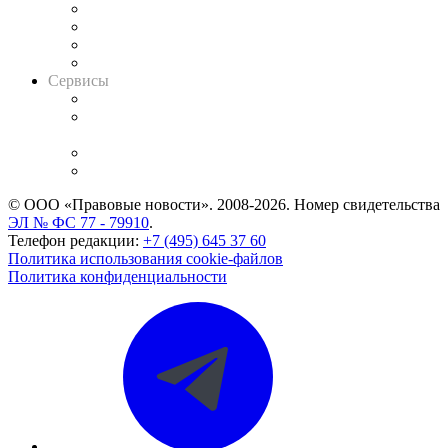
Досье судей
Информация о судах
RSS лента новостей
Вакансии для юристов
Сервисы
Справочно-правовая система
Casebook: мониторинг дел
и компаний
Caselook: поиск и анализ практики
CASE.ONE: управление юридической службой
© ООО «Правовые новости». 2008-2026.
Номер свидетельства
ЭЛ № ФС 77 - 79910
.
Телефон редакции:
+7 (495) 645 37 60
Политика использования cookie-файлов
Политика конфиденциальности