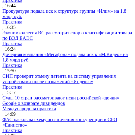
Практика
, 16:44
Прокуратура подала иск к структуре группы «Илим» на 1,8
млрд руб.
Практика
, 16:35
Экономколлегия ВС рассмотрит спор о классификации товара
по ВЭД ЕАЭС
Практика
, 16:24
Дочерняя компания «Мегафона» подала иск к «М.Видео» на
1,8 млрд руб.
Практика
, 15:50
СИП проверит отмену патента на систему управления
устройствами после возражений «Яндекса»
Практика
, 15:17
Суды 10 стран рассматривают иски российской «дочки»
Google о возврате дивидендов
Международная практика
, 14:09
ФАС раскрыла схему ограничения конкуренции в СРО
«Единство»
Практика