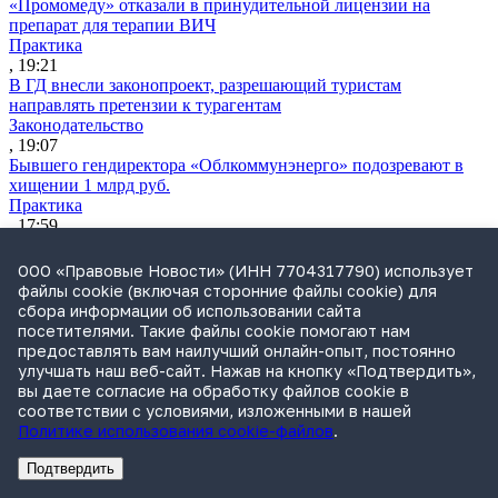
«Промомеду» отказали в принудительной лицензии на
препарат для терапии ВИЧ
Практика
, 19:21
В ГД внесли законопроект, разрешающий туристам
направлять претензии к турагентам
Законодательство
, 19:07
Бывшего гендиректора «Облкоммунэнерго» подозревают в
хищении 1 млрд руб.
Практика
, 17:59
ФАС возбудила дело против Apple
Практика
ООО «Правовые Новости» (ИНН 7704317790) использует
, 17:43
файлы cookie (включая сторонние файлы cookie) для
Минцифры хочет предустанавливать на смартфонах
сбора информации об использовании сайта
системных помощников с ИИ
посетителями. Такие файлы cookie помогают нам
Практика
предоставлять вам наилучший онлайн-опыт, постоянно
, 17:33
улучшать наш веб-сайт. Нажав на кнопку «Подтвердить»,
Экс-совладельца «Азбуки вкуса» заочно судят по делу о
вы даете согласие на обработку файлов cookie в
растрате $11 млн
соответствии с условиями, изложенными в нашей
Практика
Политике использования cookie-файлов
.
, 17:02
Суд не признал решение SCC по взысканию с российской
Подтвердить
компании
Реклама
Адвокатское бюро Санкт-Петербурга «Вертикаль» ИНН 7841290773
Реклама
ООО "Право.ру" ИНН: 7704835288