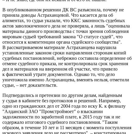
В опубликованном решении ДК ВС разъяснила, почему не
приняла доводы Астраханцевой. Что касается дела об
алиментах, то судьи указали, что ККС законность судебных
актов заволокиченного дела не проверяла, а лишь "оценивала
материалы данного производства с точки зрения соблюдения
мировым судьей требований закона "О статусе судей", что
относится к компетенции органа судейского сообщества".
В рассматриваемом материале Астраханцева нарушила
установленные законом сроки направления сторонам копий
судебных постановлений, небрежно составила определение об
отмене судебного приказа, не контролировала срок хранения
дел и материалов на вверенном ей участке, что привело
к фактической утрате документов. Однако то, что дело
уничтожила именно Астраханцева, вменять нельзя, отметили
судьи, – нет доказательств.
Подтвердились и претензии по другим делам, найденным
у судьи в кабинете без протоколов и решений. Например,
одно из гражданских дел от 2004 года по иску К. к филиалу
"Алданский ЗАО "Промстроймоет" о взыскании
задолженности по заработной плате, к 2015 году так и не
содержало итогового судебного постановления. "Таким
образом, в течение 10 лет и 11 месяцев с момента поступления
искового заявления дело не рассмотрено", – констатировала