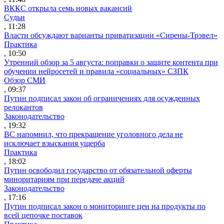
ВККС открыла семь новых вакансий
Судьи
, 11:28
Власти обсуждают варианты приватизации «Сирены-Трэвел»
Практика
, 10:50
Утренний обзор за 5 августа: поправки о защите контента при
обучении нейросетей и правила «социальных» СЗПК
Обзор СМИ
, 09:37
Путин подписал закон об ограничениях для осужденных
релокантов
Законодательство
, 19:32
ВС напомнил, что прекращение уголовного дела не
исключает взыскания ущерба
Практика
, 18:02
Путин освободил государство от обязательной оферты
миноритариям при передаче акций
Законодательство
, 17:16
Путин подписал закон о мониторинге цен на продукты по
всей цепочке поставок