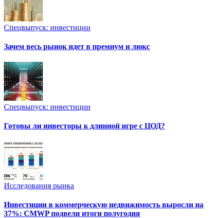
Спецвыпуск: инвестиции
Зачем весь рынок идет в премиум и люкс
Спецвыпуск: инвестиции
Готовы ли инвесторы к длинной игре с ЦОД?
Исследования рынка
Инвестиции в коммерческую недвижимость выросли на
37%: CMWP подвели итоги полугодия