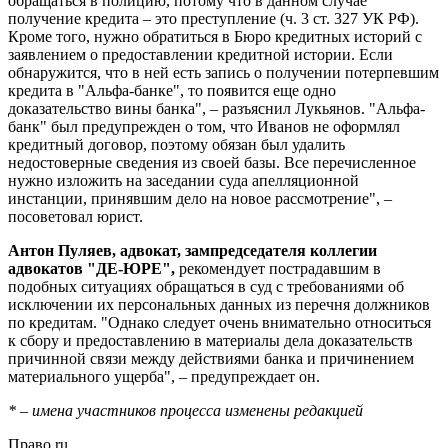
обращаться в полицию, потому что в данном случае
получение кредита – это преступление (ч. 3 ст. 327 УК РФ).
Кроме того, нужно обратиться в Бюро кредитных историй с
заявлением о предоставлении кредитной истории. Если
обнаружится, что в ней есть запись о получении потерпевшим
кредита в "Альфа-банке", то появится еще одно
доказательство вины банка", – разъяснил Лукьянов. "Альфа-
банк" был предупрежден о том, что Иванов не оформлял
кредитный договор, поэтому обязан был удалить
недостоверные сведения из своей базы. Все перечисленное
нужно изложить на заседании суда апелляционной
инстанции, принявшим дело на новое рассмотрение", –
посоветовал юрист.
Антон Пуляев, адвокат, зампредседателя коллегии
адвокатов "ДЕ-ЮРЕ",
рекомендует пострадавшим в
подобных ситуациях обращаться в суд с требованиями об
исключении их персональных данных из перечня должников
по кредитам. "Однако следует очень внимательно относиться
к сбору и предоставлению в материалы дела доказательств
причинной связи между действиями банка и причинением
материального ущерба", – предупреждает он.
*
–
имена участников процесса изменены редакцией
Право.ru