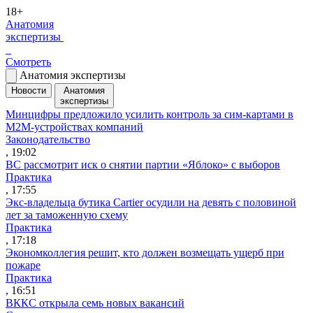
18+
Анатомия
экспертизы
Смотреть
Анатомия экспертизы
Новости
Анатомия
экспертизы
Минцифры предложило усилить контроль за сим-картами в
M2M-устройствах компаний
Законодательство
, 19:02
ВС рассмотрит иск о снятии партии «Яблоко» с выборов
Практика
, 17:55
Экс-владельца бутика Cartier осудили на девять с половиной
лет за таможенную схему
Практика
, 17:18
Экономколлегия решит, кто должен возмещать ущерб при
пожаре
Практика
, 16:51
ВККС открыла семь новых вакансий