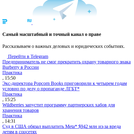
Cамый масштабный и точный канал о праве
Рассказываем о важных деловых и юридических событиях.
Перейти в Telegram
Предприниматель не смог прекратить охрану товарного знака
Burberry в России
Практика
, 15:50
Экс-директора Popcorn Books приговорили к четырем годам
условно по делу о пропаганде ЛГБТ*
Практика
, 15:25
Wildberries запустит программу партнерских хабов для
хранения товаров
Практика
, 14:31
Суд в США обязал выплатить Meta* $942 млн из-за вреда
детям в соцсетях