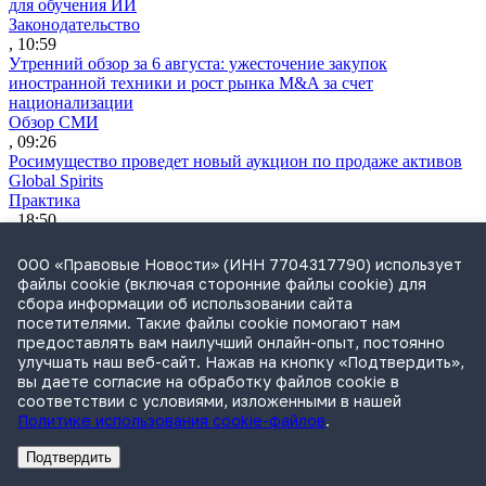
для обучения ИИ
Законодательство
, 10:59
Утренний обзор за 6 августа: ужесточение закупок
иностранной техники и рост рынка M&A за счет
национализации
Обзор СМИ
, 09:26
Росимущество проведет новый аукцион по продаже активов
Global Spirits
Практика
, 18:50
ВС решит, отвечает ли по долгам брошенной компании новый
руководитель
ООО «Правовые Новости» (ИНН 7704317790) использует
Практика
файлы cookie (включая сторонние файлы cookie) для
, 18:47
сбора информации об использовании сайта
Путин подписал закон о новых правилах комплексного
посетителями. Такие файлы cookie помогают нам
развития территорий
предоставлять вам наилучший онлайн-опыт, постоянно
Законодательство
улучшать наш веб-сайт. Нажав на кнопку «Подтвердить»,
, 18:24
вы даете согласие на обработку файлов cookie в
ВС защитил право на взыскание займа по расписке
соответствии с условиями, изложенными в нашей
Практика
Политике использования cookie-файлов
.
, 17:11
Сбербанк планирует банкротить «Евротранс»
Подтвердить
Практика
Реклама
Адвокатское бюро Санкт-Петербурга «Вертикаль» ИНН 7841290773
Реклама
АО"ПРАВО.РУ" ИНН: 7708095468