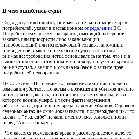
В чём ошиблись суды
Суды допустили ошибку, опираясь на Закон о защите прав
потребителей, указал в кассационном
определении
ВС.
Потребителем является гражданин, имеющий намерение
заказать или приобрести либо заказывающий,
приобретающий или использующий товары, напомнили
приведенное в законе определение судьи и обратили
внимание: требования истца основывались на том, что ни в
какие отношения с ответчиком по поводу получения кредита
он не вступал, а значит, и ссылка на Закон о защите прав
потребителей некорректна.
Не согласился ВС с нижестоящими инстанциями и в части
взыскания убытков. По делам о возмещении убытков именно
истец обязан доказать, что ответчик является лицом, из-за
которого возник ущерб, а также факты нарушения
обязательства, причинения вреда, наличие убытков. Однако в
судебных актах не было доказательств, подтверждающих, что
кредит в "Уралсибе" не дали именно из-за задолженности
перед "Альфа-банком".
"Что касается возмещения вреда в рассматриваемом деле, то
не надо забывать об условиях наступления ответственности