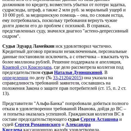
должников по кредиту, возместить убытки от потери задатка,
судрасходы, штраф, а также 2 млн руб. за моральный ущерб и
10 000 руб. за медицинскую помощь – она, по словам истца,
ему потребовалась, поскольку требования вернуть чужие
долги довели его до проблем с психикой. В справках,
представленных суду, значился диагноз "астено-депрессивный
сидром".
Судья Эдуард Ламейкин
иск удовлетворил частично.
Кредитный договор признали незаключенным, персональные
данные постановили исключить, а с ответчика – взыскать чуть
более миллиона рублей. Решение поддержала и апелляция,
Краевой суд Краснодара
, где дело рассмотрела коллегия под
председательством
судьи
Натальи Дунюшкиной
. В
определении
по делу (№
33-21204/2015
) она указала на
справедливость требований заявителя, сославшись на
положения Закона о защите прав потребителей (ст. 15, п. 2 ст.
13).
Представители "Альфа-Банка" попробовали добиться полного
отказа в удовлетворении требований Иванова, дойдя до ВС –
и попытка оказалась успешной. Гражданская коллегия ВС в
составе председательствующего
судьи
Сергея Асташова
и
судей
Сергея Романовского
и
Александра
Киселева
кассационную жалобу удовлетворила.