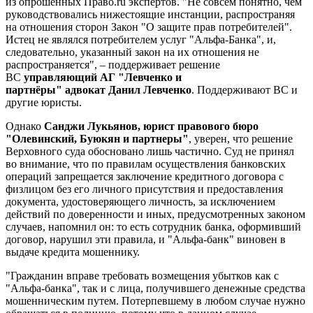
из опрошенных Право.ru экспертов. "Не совсем понятно, чем
руководствовались нижестоящие инстанции, распространяя
на отношения сторон Закон "О защите прав потребителей".
Истец не являлся потребителем услуг "Альфа-Банка", и,
следовательно, указанный закон на их отношения не
распространяется", – поддерживает решение
ВС
управляющий АГ "Левченко и
партнёры" адвокат Данил Левченко
. Поддерживают ВС и
другие юристы.
Однако
Санджи Лукьянов, юрист правового бюро
"Олевинский, Буюкян и партнеры"
, уверен, что решение
Верховного суда обосновано лишь частично. Суд не принял
во внимание, что по правилам осуществления банковских
операций запрещается заключение кредитного договора с
физлицом без его личного присутствия и предоставления
документа, удостоверяющего личность, за исключением
действий по доверенности и иных, предусмотренных законом
случаев, напомнил он: то есть сотрудник банка, оформивший
договор, нарушил эти правила, и "Альфа-банк" виновен в
выдаче кредита мошеннику.
"Гражданин вправе требовать возмещения убытков как с
"Альфа-банка", так и с лица, получившего денежные средства
мошенническим путем. Потерпевшему в любом случае нужно