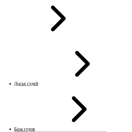
Досье судей
База судов