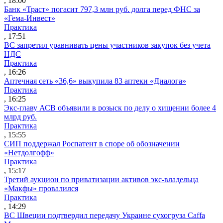
, 18:00
Банк «Траст» погасит 797,3 млн руб. долга перед ФНС за
«Гема-Инвест»
Практика
, 17:51
ВС запретил уравнивать цены участников закупок без учета
НДС
Практика
, 16:26
Аптечная сеть «36,6» выкупила 83 аптеки «Диалога»
Практика
, 16:25
Экс-главу АСВ объявили в розыск по делу о хищении более 4
млрд руб.
Практика
, 15:55
СИП поддержал Роспатент в споре об обозначении
«Нетдолгофф»
Практика
, 15:17
Третий аукцион по приватизации активов экс-владельца
«Макфы» провалился
Практика
, 14:29
ВС Швеции подтвердил передачу Украине сухогруза Caffa