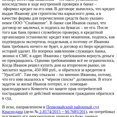
впоследствии в ходе внутренней проверки в банке –
оформил кредит на его имя. В договоре значилось, что кредит
выдан Иванову для строительства каркасного дома, а в
качестве фирмы для перечисления средств было указано
некое ООО "Снабжение". В банке сам Иванов сказал, что
договор не заключал, и подпись на бумагах – не его. После
того как банк провел служебную проверку, в кредитной
организации установили: кредит взял мошенник, подпись, как
подтвердила экспертиза, поддельная, а поэтому от Иванова
банк требовать ничего не будет, и договор из бюро кредитных
историй удалит. Но вопреки заявлениям служащих банка,
звонки и СМС в адрес Иванова с требованием вернуть деньги
не прекращались. Одними требованиями всё не ограничилось.
Когда Иванов решил купить дом на вторичном рынке, он
заплатил задаток, 450 000 руб., и обратился за кредитом в
"УралСиб". Там ему отказали – по мнению Иванова, потому,
что его имя оказалось в "чёрном списке" должников. В итоге
задаток за жильё Иванов потерял, и с помощью
краснодарского Комитета по защите прав потребителей
пострадавший от действий мошенников гражданин обратился
в суд.
В иске, направленном в
Первомайский районный суд
Краснодара
(дело №
2-8174/2015 ~ М-7685/201
), он потребовал
исключить его персональные данные из базы данных