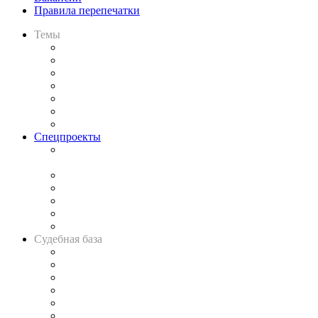
Правила перепечатки
Темы
Практика
Законодательство
Процесс
Исследования
Рынок юридических услуг
Юридическое сообщество
Важнейшие правовые темы в прессе
Спецпроекты
Подкаст «В здравом уме
и твёрдой памяти»
Legal Design
Банкротная панорама
Советы для литигаторов
Сговоры на торгах
Авто
Судебная база
Картотека арбитражных дел
Решения арбитражных судов
Календарь рассмотрения арбитражных дел
Досье судей
Информация о судах
RSS лента новостей