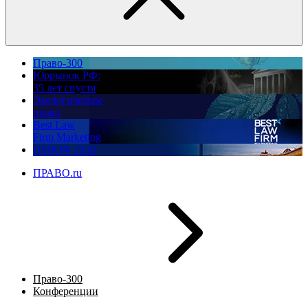
Право-300
Юррынок РФ:
35 лет спустя
Экологическое
право
Best Law
Firm Marketing
ПМЮФ 2026
ПРАВО.ru
Право-300
Конференции