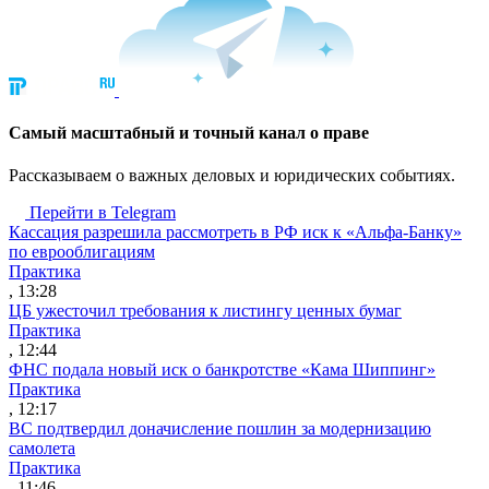
Cамый масштабный и точный канал о праве
Рассказываем о важных деловых и юридических событиях.
Перейти в Telegram
Кассация разрешила рассмотреть в РФ иск к «Альфа-Банку»
по еврооблигациям
Практика
, 13:28
ЦБ ужесточил требования к листингу ценных бумаг
Практика
, 12:44
ФНС подала новый иск о банкротстве «Кама Шиппинг»
Практика
, 12:17
ВС подтвердил доначисление пошлин за модернизацию
самолета
Практика
, 11:46