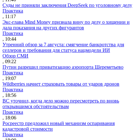
Суды не приняли заключения DeepSeek по уголовному делу
Практика
, 11:17
Экс-глава Mind Money признала вину по делу о хищении и
дала показания на других фигурантов
Практика
, 10:44
Утренний обзор за 7 августа: смягчение банкротства для
селлеров и требования для статуса нацмодели ИИ
Обзор СМИ
, 09:22
Путин разрешил приватизацию аэропорта Шереметьево
Практика
, 19:07
Wildberries начнет страховать товары от ударов дронов
Практика
, 18:56
ВС уточнил, когда дело можно пересмотреть по вновь
открывшимся обстоятельствам
Практика
, 18:06
Росреестр предложил новый механизм оспаривания
кадастровой стоимости
Практика