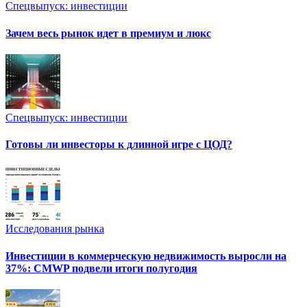
Спецвыпуск: инвестиции
Зачем весь рынок идет в премиум и люкс
Спецвыпуск: инвестиции
Готовы ли инвесторы к длинной игре с ЦОД?
Исследования рынка
Инвестиции в коммерческую недвижимость выросли на
37%: CMWP подвели итоги полугодия