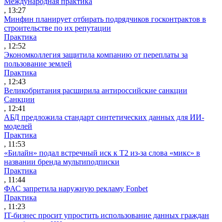
Международная практика
, 13:27
Минфин планирует отбирать подрядчиков госконтрактов в
строительстве по их репутации
Практика
, 12:52
Экономколлегия защитила компанию от переплаты за
пользование землей
Практика
, 12:43
Великобритания расширила антироссийские санкции
Санкции
, 12:41
АБД предложила стандарт синтетических данных для ИИ-
моделей
Практика
, 11:53
«Билайн» подал встречный иск к Т2 из-за слова «микс» в
названии бренда мультиподписки
Практика
, 11:44
ФАС запретила наружную рекламу Fonbet
Практика
, 11:23
IT-бизнес просит упростить использование данных граждан