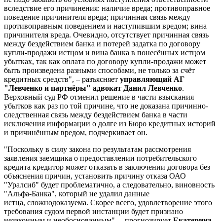
вследствие его причинения: наличие вреда; противоправное
поведение причинителя вреда; причинная связь между
противоправным поведением и наступившим вредом; вина
причинителя вреда. Очевидно, отсутствует причинная связь
между бездействием банка и потерей задатка по договору
купли-продажи истцом и вина банка в понесённых истцом
убытках, так как оплата по договору купли-продажи может
быть произведена разными способами, не только за счёт
кредитных средств", – разъясняет
управляющий АГ
"Левченко и партнёры" адвокат Данил Левченко
.
Верховный суд РФ отменил решение в части взыскания
убытков как раз по той причине, что не доказана причинно-
следственная связь между бездействием банка в части
исключения информации о долге из Бюро кредитных историй
и причинённым вредом, подчеркивает он.
"Поскольку в силу закона по результатам рассмотрения
заявления заемщика о предоставлении потребительского
кредита кредитор может отказать в заключении договора без
объяснения причин, установить причину отказа ОАО
"Уралсиб" будет проблематично, а следовательно, виновность
"Альфа-Банка", который не удалил данные
истца, сложнодоказуема. Скорее всего, удовлетворение этого
требования судом первой инстанции будет признано
незаконным и необоснованным", – прогнозирует
Екатерина