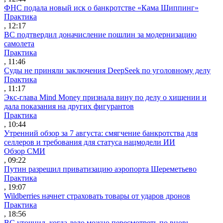
ФНС подала новый иск о банкротстве «Кама Шиппинг»
Практика
, 12:17
ВС подтвердил доначисление пошлин за модернизацию
самолета
Практика
, 11:46
Суды не приняли заключения DeepSeek по уголовному делу
Практика
, 11:17
Экс-глава Mind Money признала вину по делу о хищении и
дала показания на других фигурантов
Практика
, 10:44
Утренний обзор за 7 августа: смягчение банкротства для
селлеров и требования для статуса нацмодели ИИ
Обзор СМИ
, 09:22
Путин разрешил приватизацию аэропорта Шереметьево
Практика
, 19:07
Wildberries начнет страховать товары от ударов дронов
Практика
, 18:56
ВС уточнил, когда дело можно пересмотреть по вновь