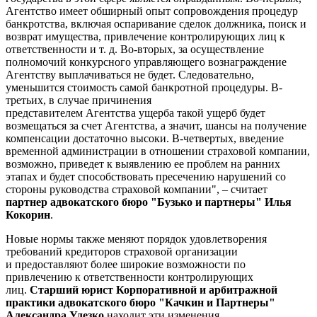
Агентство имеет обширный опыт сопровождения процедур
банкротства, включая оспаривание сделок должника, поиск и
возврат имущества, привлечение контролирующих лиц к
ответственности и т. д. Во-вторых, за осуществление
полномочий конкурсного управляющего вознаграждение
Агентству выплачиваться не будет. Следовательно,
уменьшится стоимость самой банкротной процедуры. В-
третьих, в случае причинения
представителем Агентства ущерба такой ущерб будет
возмещаться за счет Агентства, а значит, шансы на получение
компенсации достаточно высоки. В-четвертых, введение
временной администрации в отношении страховой компании,
возможно, приведет к выявлению ее проблем на ранних
этапах и будет способствовать пресечению нарушений со
стороны руководства страховой компании", – считает
партнер адвокатского бюро "Бузько и партнеры" Илья
Кокорин
.
Новые нормы также меняют порядок удовлетворения
требований кредиторов страховой организации
и предоставляют более широкие возможности по
привлечению к ответственности контролирующих
лиц.
Старший юрист Корпоративной и арбитражной
практики адвокатского бюро "Качкин и Партнеры"
Александра Улезко
находит эти изменения