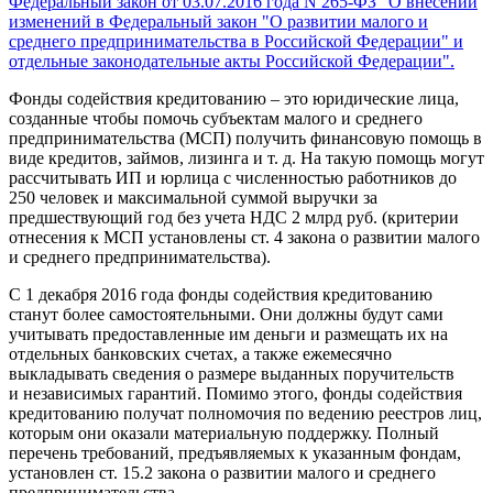
Федеральный закон от 03.07.2016 года N 265-ФЗ "О внесении
изменений в Федеральный закон "О развитии малого и
среднего предпринимательства в Российской Федерации" и
отдельные законодательные акты Российской Федерации".
Фонды содействия кредитованию – это юридические лица,
созданные чтобы помочь субъектам малого и среднего
предпринимательства (МСП) получить финансовую помощь в
виде кредитов, займов, лизинга и т. д. На такую помощь могут
рассчитывать ИП и юрлица с численностью работников до
250 человек и максимальной суммой выручки за
предшествующий год без учета НДС 2 млрд руб. (критерии
отнесения к МСП установлены ст. 4 закона о развитии малого
и среднего предпринимательства).
С 1 декабря 2016 года фонды содействия кредитованию
станут более самостоятельными. Они должны будут сами
учитывать предоставленные им деньги и размещать их на
отдельных банковских счетах, а также ежемесячно
выкладывать сведения о размере выданных поручительств
и независимых гарантий. Помимо этого, фонды содействия
кредитованию получат полномочия по ведению реестров лиц,
которым они оказали материальную поддержку. Полный
перечень требований, предъявляемых к указанным фондам,
установлен ст. 15.2 закона о развитии малого и среднего
предпринимательства.