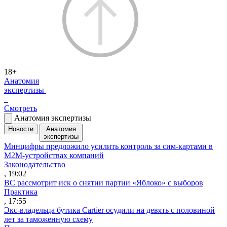
18+
Анатомия
экспертизы
Смотреть
Анатомия экспертизы
Новости
Анатомия
экспертизы
Минцифры предложило усилить контроль за сим-картами в
M2M-устройствах компаний
Законодательство
, 19:02
ВС рассмотрит иск о снятии партии «Яблоко» с выборов
Практика
, 17:55
Экс-владельца бутика Cartier осудили на девять с половиной
лет за таможенную схему