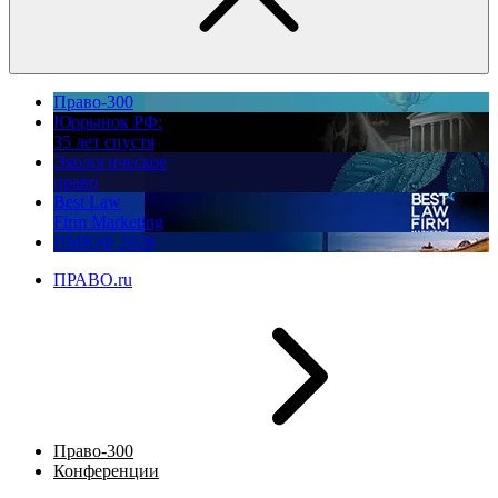
Право-300
Юррынок РФ:
35 лет спустя
Экологическое
право
Best Law
Firm Marketing
ПМЮФ 2026
ПРАВО.ru
Право-300
Конференции