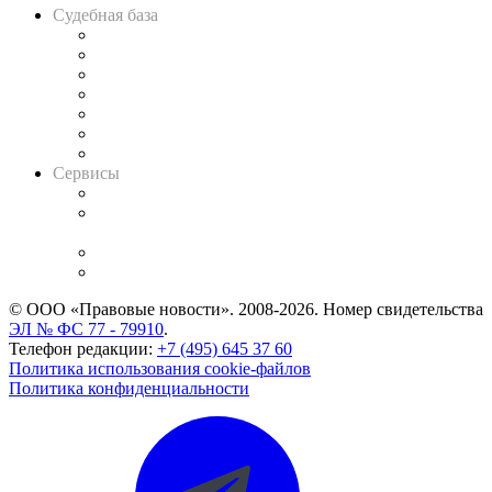
Судебная база
Картотека арбитражных дел
Решения арбитражных судов
Календарь рассмотрения арбитражных дел
Досье судей
Информация о судах
RSS лента новостей
Вакансии для юристов
Сервисы
Справочно-правовая система
Casebook: мониторинг дел
и компаний
Caselook: поиск и анализ практики
CASE.ONE: управление юридической службой
© ООО «Правовые новости». 2008-2026.
Номер свидетельства
ЭЛ № ФС 77 - 79910
.
Телефон редакции:
+7 (495) 645 37 60
Политика использования cookie-файлов
Политика конфиденциальности