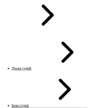
Досье судей
База судов