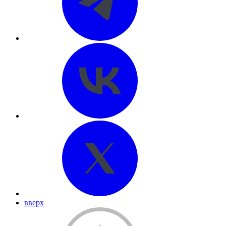
вверх