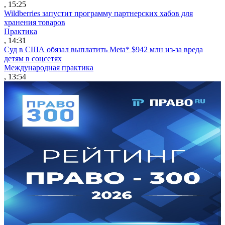
, 15:25
Wildberries запустит программу партнерских хабов для
хранения товаров
Практика
, 14:31
Суд в США обязал выплатить Meta* $942 млн из-за вреда
детям в соцсетях
Международная практика
, 13:54