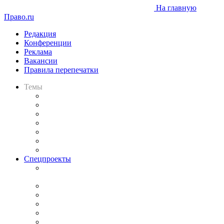
На главную
Право.ru
Редакция
Конференции
Реклама
Вакансии
Правила перепечатки
Темы
Практика
Законодательство
Процесс
Исследования
Рынок юридических услуг
Юридическое сообщество
Важнейшие правовые темы в прессе
Спецпроекты
Подкаст «В здравом уме
и твёрдой памяти»
Legal Design
Банкротная панорама
Советы для литигаторов
Сговоры на торгах
Авто