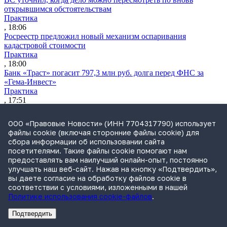
открывшимся обстоятельствам
Практика
, 18:06
Росреестр предложил новый механизм оспаривания
кадастровой стоимости
Практика
, 18:00
Банк «Траст» погасит 797,3 млн руб. долга перед ФНС за
«Гема-Инвест»
Практика
, 17:51
ВС запретил уравнивать цены участников закупок без учета
НДС
ООО «Правовые Новости» (ИНН 7704317790) использует
Практика
файлы cookie (включая сторонние файлы cookie) для
, 16:26
сбора информации об использовании сайта
Аптечная сеть «36,6» выкупила 83 аптеки «Диалога»
посетителями. Такие файлы cookie помогают нам
Практика
предоставлять вам наилучший онлайн-опыт, постоянно
, 16:25
улучшать наш веб-сайт. Нажав на кнопку «Подтвердить»,
Экс-главу АСВ объявили в розыск по делу о хищении более 4
вы даете согласие на обработку файлов cookie в
млрд руб.
соответствии с условиями, изложенными в нашей
Практика
Политике использования cookie-файлов
.
, 15:55
СИП поддержал Роспатент в споре об обозначении
Подтвердить
«Нетдолгофф»
Реклама
Адвокатское бюро Санкт-Петербурга «Вертикаль» ИНН 7841290773
Реклама
ООО "Право.ру" ИНН: 7704835288