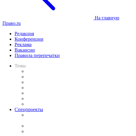
На главную
Право.ru
Редакция
Конференции
Реклама
Вакансии
Правила перепечатки
Темы
Практика
Законодательство
Процесс
Исследования
Рынок юридических услуг
Юридическое сообщество
Важнейшие правовые темы в прессе
Спецпроекты
Подкаст «В здравом уме
и твёрдой памяти»
Legal Design
Банкротная панорама