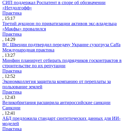
СИП поддержал Роспатент в споре об обозначении
«Нетдолгофф»
Практика
, 15:17
Третий аукцион по приватизации активов экс-владельца
«Макфы» провалился
Практика
, 14:29
ВС Швеции подтвердил передачу Украине сухогруза Caffa
Международная практика
, 13:27
Минфин планирует отбирать подрядчиков госконтрактов в
строительстве по их репутации
Практика
, 12:52
Экономколлегия защитила компанию от переплаты за
пользование землей
Практика
, 12:43
Великобритания расширила антироссийские санкции
Санкции
, 12:41
АБД предложила стандарт синтетических данных для ИИ-
моделей
Практика