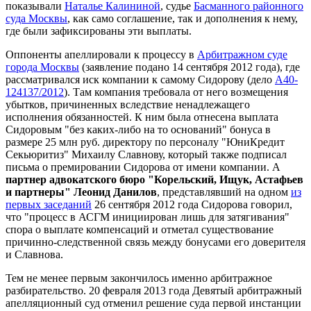
показывали
Наталье Калининой
, судье
Басманного районного
суда Москвы
, как само соглашение, так и дополнения к нему,
где были зафиксированы эти выплаты.
Оппоненты апеллировали к процессу в
Арбитражном суде
города Москвы
(заявление подано 14 сентября 2012 года), где
рассматривался иск компании к самому Сидорову (дело
А40-
124137/2012
). Там компания требовала от него возмещения
убытков, причиненных вследствие ненадлежащего
исполнения обязанностей. К ним была отнесена выплата
Сидоровым "без каких-либо на то оснований" бонуса в
размере 25 млн руб. директору по персоналу "ЮниКредит
Секьюритиз" Михаилу Славнову, который также подписал
письма о премировании Сидорова от имени компании. А
партнер адвокатского бюро "Корельский, Ищук, Астафьев
и партнеры" Леонид Данилов
, представлявший на одном
из
первых заседаний
26 сентября 2012 года Сидорова говорил,
что "процесс в АСГМ инициирован лишь для затягивания"
спора о выплате компенсаций и отметал существование
причинно-следственной связь между бонусами его доверителя
и Славнова.
Тем не менее первым закончилось именно арбитражное
разбирательство. 20 февраля 2013 года Девятый арбитражный
апелляционный суд отменил решение суда первой инстанции