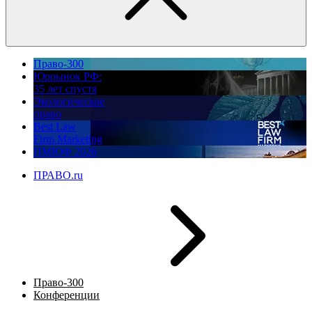
Право-300
Юррынок РФ:
35 лет спустя
Экологическое
право
Best Law
Firm Marketing
ПМЮФ 2026
ПРАВО.ru
Право-300
Конференции