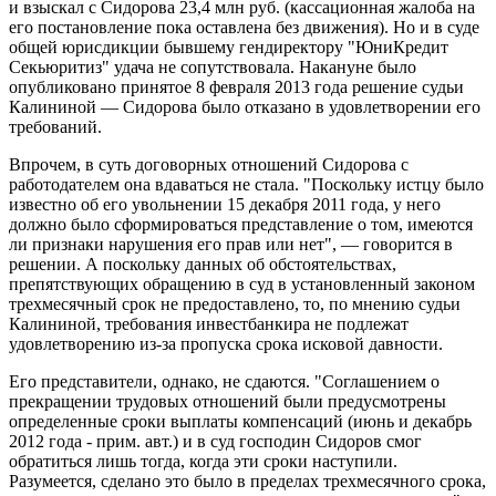
и взыскал с Сидорова 23,4 млн руб. (кассационная жалоба на
его постановление пока оставлена без движения). Но и в суде
общей юрисдикции бывшему гендиректору "ЮниКредит
Секьюритиз" удача не сопутствовала. Накануне было
опубликовано принятое 8 февраля 2013 года решение судьи
Калининой — Сидорова было отказано в удовлетворении его
требований.
Впрочем, в суть договорных отношений Сидорова с
работодателем она вдаваться не стала. "Поскольку истцу было
известно об его увольнении 15 декабря 2011 года, у него
должно было сформироваться представление о том, имеются
ли признаки нарушения его прав или нет", — говорится в
решении. А поскольку данных об обстоятельствах,
препятствующих обращению в суд в установленный законом
трехмесячный срок не предоставлено, то, по мнению судьи
Калининой, требования инвестбанкира не подлежат
удовлетворению из-за пропуска срока исковой давности.
Его представители, однако, не сдаются. "Соглашением о
прекращении трудовых отношений были предусмотрены
определенные сроки выплаты компенсаций (июнь и декабрь
2012 года - прим. авт.) и в суд господин Сидоров смог
обратиться лишь тогда, когда эти сроки наступили.
Разумеется, сделано это было в пределах трехмесячного срока,