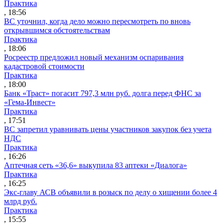
Практика
, 18:56
ВС уточнил, когда дело можно пересмотреть по вновь
открывшимся обстоятельствам
Практика
, 18:06
Росреестр предложил новый механизм оспаривания
кадастровой стоимости
Практика
, 18:00
Банк «Траст» погасит 797,3 млн руб. долга перед ФНС за
«Гема-Инвест»
Практика
, 17:51
ВС запретил уравнивать цены участников закупок без учета
НДС
Практика
, 16:26
Аптечная сеть «36,6» выкупила 83 аптеки «Диалога»
Практика
, 16:25
Экс-главу АСВ объявили в розыск по делу о хищении более 4
млрд руб.
Практика
, 15:55