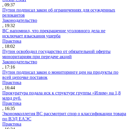
, 09:37
Путин подписал закон об ограничениях для осужденных
релокантов
Законодательство
, 19:32
ВС напомнил, что прекращение уголовного дела не
исключает взыскания ущерба
Практика
, 18:02
Путин освободил государство от обязательной оферты
миноритариям при передаче акций
Законодательство
, 17:16
Путин подписал закон о мониторинге цен на продукты по
всей цепочке поставок
Практика
, 16:44
Прокуратура подала иск к структуре группы «Илим» на 1,8
млрд руб.
Практика
, 16:35
Экономколлегия ВС рассмотрит спор о классификации товара
по ВЭД ЕАЭС
Практика