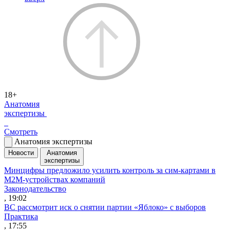
18+
Анатомия
экспертизы
Смотреть
Анатомия экспертизы
Новости
Анатомия
экспертизы
Минцифры предложило усилить контроль за сим-картами в
M2M-устройствах компаний
Законодательство
, 19:02
ВС рассмотрит иск о снятии партии «Яблоко» с выборов
Практика
, 17:55