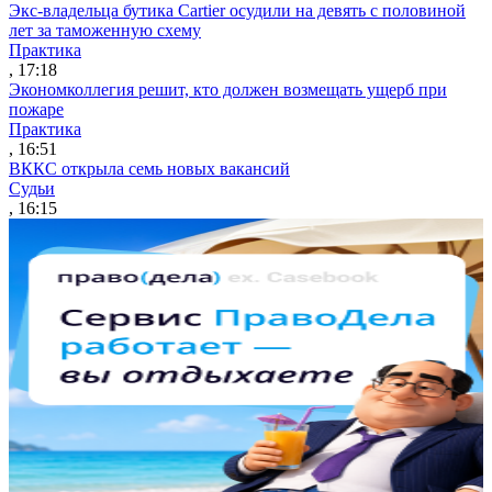
Экс-владельца бутика Cartier осудили на девять с половиной
лет за таможенную схему
Практика
, 17:18
Экономколлегия решит, кто должен возмещать ущерб при
пожаре
Практика
, 16:51
ВККС открыла семь новых вакансий
Судьи
, 16:15