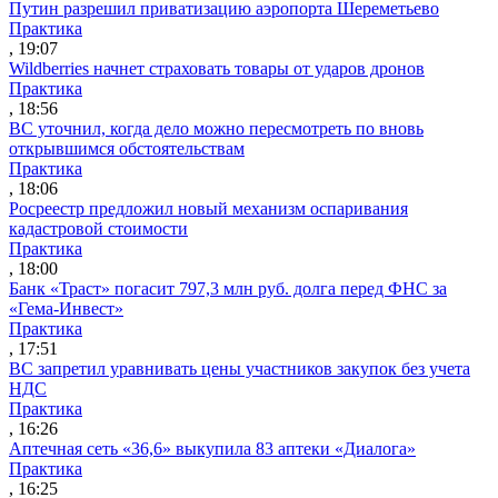
Путин разрешил приватизацию аэропорта Шереметьево
Практика
, 19:07
Wildberries начнет страховать товары от ударов дронов
Практика
, 18:56
ВС уточнил, когда дело можно пересмотреть по вновь
открывшимся обстоятельствам
Практика
, 18:06
Росреестр предложил новый механизм оспаривания
кадастровой стоимости
Практика
, 18:00
Банк «Траст» погасит 797,3 млн руб. долга перед ФНС за
«Гема-Инвест»
Практика
, 17:51
ВС запретил уравнивать цены участников закупок без учета
НДС
Практика
, 16:26
Аптечная сеть «36,6» выкупила 83 аптеки «Диалога»
Практика
, 16:25