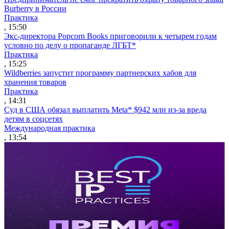
Burberry в России
Практика
, 15:50
Экс-директора Popcorn Books приговорили к четырем годам
условно по делу о пропаганде ЛГБТ*
Практика
, 15:25
Wildberries запустит программу партнерских хабов для
хранения товаров
Практика
, 14:31
Суд в США обязал выплатить Meta* $942 млн из-за вреда
детям в соцсетях
Международная практика
, 13:54