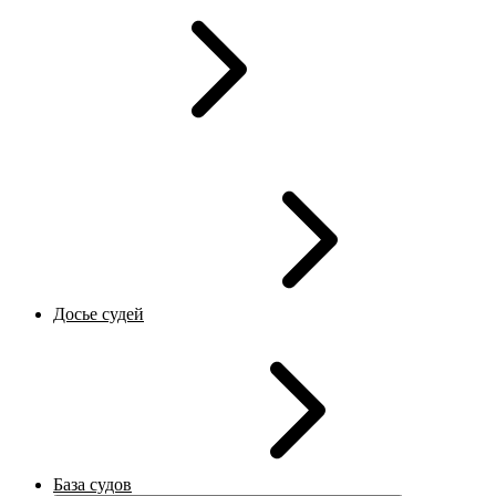
Досье судей
База судов