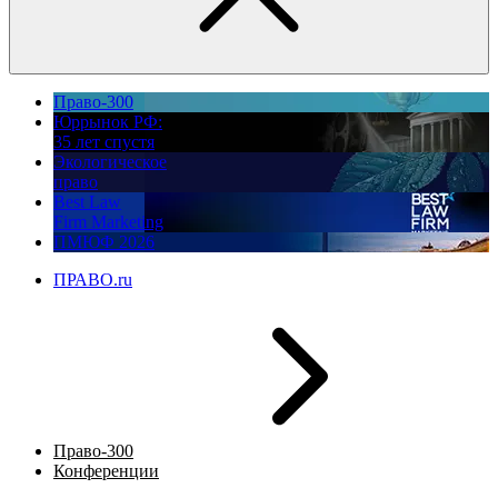
Право-300
Юррынок РФ:
35 лет спустя
Экологическое
право
Best Law
Firm Marketing
ПМЮФ 2026
ПРАВО.ru
Право-300
Конференции