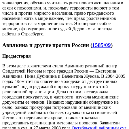
точки зрения, обязано учитывать риск нового акта насилия в
связи с похоронами, и, поскольку террористы воюют в том
числе и против мирного населения, право гражданского
населения жить в мире важнее, чем право родственников
террористов на захоронение их тел. Это первое особое
мнение, сформулированное судьей Дедовым за полгода
работы в Страсбурге.
Авилкина и другие против России (
1585/09
)
Предыстория
В этом деле заявителями стали Административный центр
Свидетелей Иеговы и трое граждан России — Екатерина
Авилкина, Нина Дубинина и Валентина Жукова. В 2004-2005
годах "Комитет по спасению молодежи от деструктивных
культов" подал ряд жалоб в прокуратуру против этой
религиозной организации. Дела по ним расследовала
городская прокуратура, в частности, изучала медицинские
документы ее членов. Никаких нарушений обнаружено не
было, однако прокуроры потребовали от медицинских
учреждений сообщать обо всех случаях отказа свидетелей
Иеговы от переливания крови, а также отказалась
предоставить организации материалы проверок. Заявители
подали в суд, и 27 марта 2008 года
Октябрьский районный суд