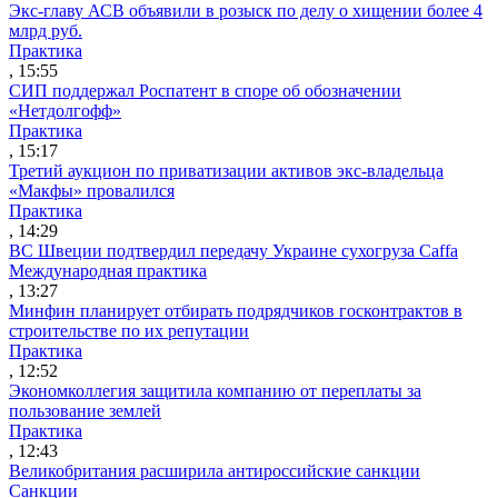
Экс-главу АСВ объявили в розыск по делу о хищении более 4
млрд руб.
Практика
, 15:55
СИП поддержал Роспатент в споре об обозначении
«Нетдолгофф»
Практика
, 15:17
Третий аукцион по приватизации активов экс-владельца
«Макфы» провалился
Практика
, 14:29
ВС Швеции подтвердил передачу Украине сухогруза Caffa
Международная практика
, 13:27
Минфин планирует отбирать подрядчиков госконтрактов в
строительстве по их репутации
Практика
, 12:52
Экономколлегия защитила компанию от переплаты за
пользование землей
Практика
, 12:43
Великобритания расширила антироссийские санкции
Санкции