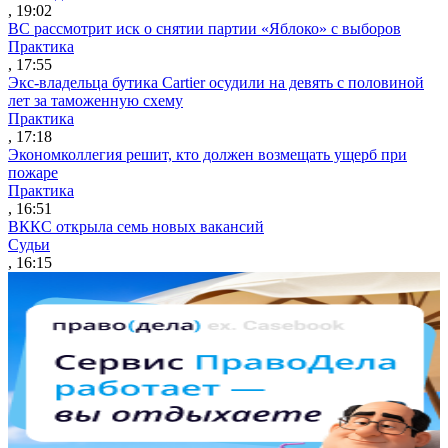
, 19:02
ВС рассмотрит иск о снятии партии «Яблоко» с выборов
Практика
, 17:55
Экс-владельца бутика Cartier осудили на девять с половиной
лет за таможенную схему
Практика
, 17:18
Экономколлегия решит, кто должен возмещать ущерб при
пожаре
Практика
, 16:51
ВККС открыла семь новых вакансий
Судьи
, 16:15