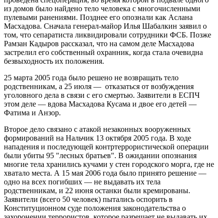
из домов было найдено тело человека с многочисленными
пулевыми ранениями. Позднее его опознали как Аслана
Масхадова. Сначала генерал-майор Илья Шабалкин заявил о
том, что сепаратиста ликвидировали сотрудники ФСБ. Позже
Рамзан Кадыров рассказал, что на самом деле Масхадова
застрелил его собственный охранник, когда стала очевидна
безвыходность их положения.
25 марта 2005 года было решено не возвращать тело
родственникам, а 25 июля — отказаться от возбуждения
уголовного дела в связи с его смертью. Заявители в ЕСПЧ
этом деле — вдова Масхадова Кусама и двое его детей —
Фатима и Анзор.
Второе дело связано с атакой незаконных вооруженных
формирований на Нальчик 13 октября 2005 года. В ходе
нападения и последующей контртеррористической операции
были убиты 95 "лесных братьев". В ожидании опознания
многие тела хранились кучами у стен городского морга, где не
хватало места. А 15 мая 2006 года было принято решение —
одно на всех погибших — не выдавать их тела
родственникам, и 22 июня останки были кремированы.
Заявители (всего 50 человек) пытались оспорить в
Конституционном суде положения законодательства о
захоронении террористов, которое разрешает не выдавать их