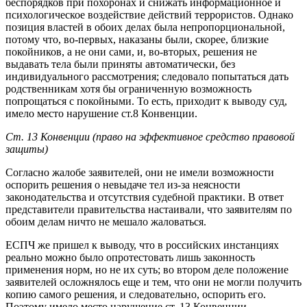
беспорядков при похоронах и снижать информационное и
психологическое воздействие действий террористов. Однако
позиция властей в обоих делах была непропорциональной,
потому что, во-первых, наказаны были, скорее, близкие
покойников, а не они сами, и, во-вторых, решения не
выдавать тела были приняты автоматически, без
индивидуального рассмотрения; следовало попытаться дать
родственникам хотя бы ограниченную возможность
попрощаться с покойными. То есть, приходит к выводу суд,
имело место нарушение ст.8 Конвенции.
Ст. 13 Конвенции (право на эффективное средство правовой
защиты)
Согласно жалобе заявителей, они не имели возможности
оспорить решения о невыдаче тел из-за неясности
законодательства и отсутствия судебной практики. В ответ
представители правительства настаивали, что заявителям по
обоим делам ничто не мешало жаловаться.
ЕСПЧ же пришел к выводу, что в российских инстанциях
реально можно было опротестовать лишь законность
применения норм, но не их суть; во втором деле положение
заявителей осложнялось еще и тем, что они не могли получить
копию самого решения, и следовательно, оспорить его.
Поэтому имело место нарушение ст. 13 Конвенции.