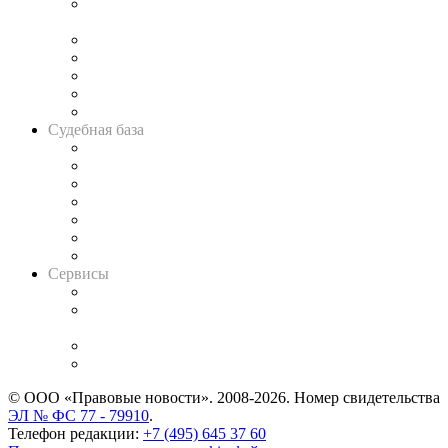
Подкаст «В здравом уме
и твёрдой памяти»
Legal Design
Банкротная панорама
Советы для литигаторов
Сговоры на торгах
Авто
Судебная база
Картотека арбитражных дел
Решения арбитражных судов
Календарь рассмотрения арбитражных дел
Досье судей
Информация о судах
RSS лента новостей
Вакансии для юристов
Сервисы
Справочно-правовая система
Casebook: мониторинг дел
и компаний
Caselook: поиск и анализ практики
CASE.ONE: управление юридической службой
© ООО «Правовые новости». 2008-2026.
Номер свидетельства
ЭЛ № ФС 77 - 79910
.
Телефон редакции:
+7 (495) 645 37 60