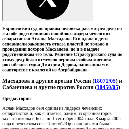
Европейский суд по правам человека рассмотрел дело по
жалобе родственников покойного лидера чеченских
сепаратистов Аслана Масхадова. Его вдова и дети
оспаривали законность отказа властей не только в
проведении похорон Масхадова, но и в выдаче
родственникам его тела. Решение Страсбургского суда по
этому делу было отмечено первым особым мнением
российского судьи Дмитрия Дедова, написанным в
соавторстве с коллегой из Азербайджана.
Масхадова и другие против России (
18071/05
) и
Сабанчиева и другие против России (
38450/05
)
Предыстория
Аслан Масхадов был одним из лидеров чеченских
сепаратистов и, как считается, одним из организаторов
захвата школы в Беслане 1 сентября 2004 года. 8 марта 2005
года в чеченском селе Толстой-Юрт силовиками была
проведена спецоперация, во время которой в подвале одного