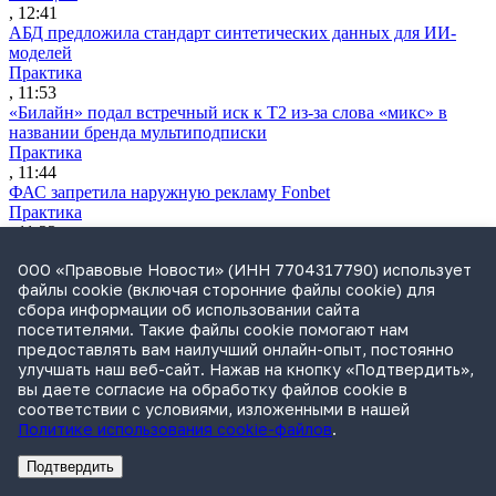
, 12:41
АБД предложила стандарт синтетических данных для ИИ-
моделей
Практика
, 11:53
«Билайн» подал встречный иск к Т2 из-за слова «микс» в
названии бренда мультиподписки
Практика
, 11:44
ФАС запретила наружную рекламу Fonbet
Практика
, 11:23
IT-бизнес просит упростить использование данных граждан
ООО «Правовые Новости» (ИНН 7704317790) использует
для обучения ИИ
файлы cookie (включая сторонние файлы cookie) для
Законодательство
сбора информации об использовании сайта
, 10:59
посетителями. Такие файлы cookie помогают нам
Утренний обзор за 6 августа: ужесточение закупок
предоставлять вам наилучший онлайн-опыт, постоянно
иностранной техники и рост рынка M&A за счет
улучшать наш веб-сайт. Нажав на кнопку «Подтвердить»,
национализации
вы даете согласие на обработку файлов cookie в
Обзор СМИ
соответствии с условиями, изложенными в нашей
, 09:26
Политике использования cookie-файлов
.
Росимущество проведет новый аукцион по продаже активов
Global Spirits
Подтвердить
Практика
Реклама
Адвокатское бюро Санкт-Петербурга «Вертикаль» ИНН 7841290773
Реклама
АО"Право.ру" ИНН: 7708095468
, 18:50