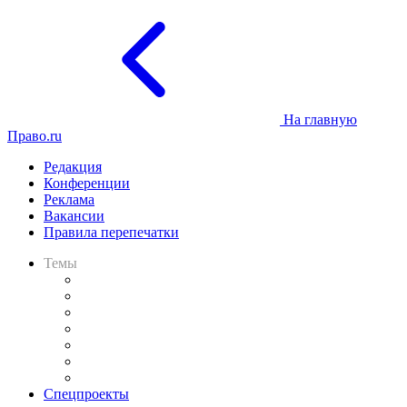
На главную
Право.ru
Редакция
Конференции
Реклама
Вакансии
Правила перепечатки
Темы
Практика
Законодательство
Процесс
Исследования
Рынок юридических услуг
Юридическое сообщество
Важнейшие правовые темы в прессе
Спецпроекты