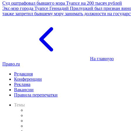
Суд оштрафовал бывшего мэра Туапсе на 200 тысяч рублей
Экс-мэр города Туапсе Геннадий Прилуцкий был признан вино
также запретил бывшему мэру занимать должности на государст
На главную
Право.ru
Редакция
Конференции
Реклама
Вакансии
Правила перепечатки
Темы
Практика
Законодательство
Процесс
Исследования