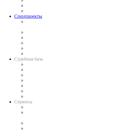
Рынок юридических услуг
Юридическое сообщество
Важнейшие правовые темы в прессе
Спецпроекты
Подкаст «В здравом уме
и твёрдой памяти»
Legal Design
Банкротная панорама
Советы для литигаторов
Сговоры на торгах
Авто
Судебная база
Картотека арбитражных дел
Решения арбитражных судов
Календарь рассмотрения арбитражных дел
Досье судей
Информация о судах
RSS лента новостей
Вакансии для юристов
Сервисы
Справочно-правовая система
Casebook: мониторинг дел
и компаний
Caselook: поиск и анализ практики
CASE.ONE: управление юридической службой