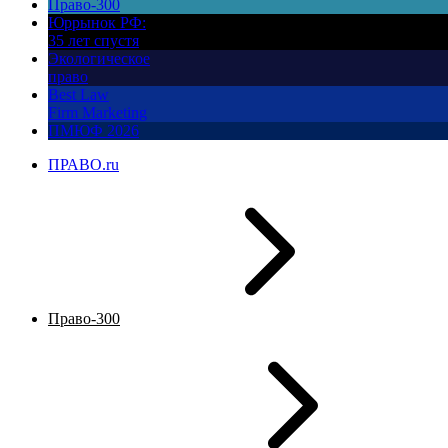
Право-300
Юррынок РФ:
35 лет спустя
Экологическое
право
Best Law
Firm Marketing
ПМЮФ 2026
ПРАВО.ru
Право-300