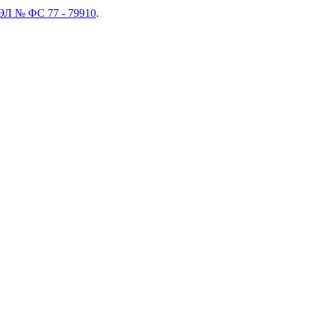
ЭЛ № ФС 77 - 79910
.