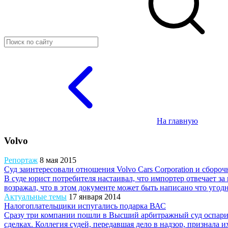
На главную
Volvo
Репортаж
8 мая 2015
Суд заинтересовали отношения Volvo Cars Corporation и сбороч
В суде юрист потребителя настаивал, что импортер отвечает з
возражал, что в этом документе может быть написано что угодно
Актуальные темы
17 января 2014
Налогоплательщики испугались подарка ВАС
Сразу три компании пошли в Высший арбитражный суд оспари
сделках. Коллегия судей, передавшая дело в надзор, признала и