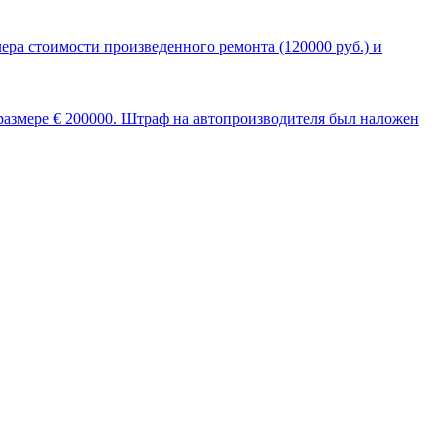
лера стоимости произведенного ремонта (120000 руб.) и
размере € 200000. Штраф на автопроизводителя был наложен