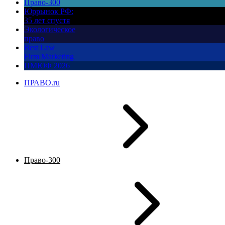
Право-300
Юррынок РФ:
35 лет спустя
Экологическое
право
Best Law
Firm Marketing
ПМЮФ 2026
ПРАВО.ru
Право-300