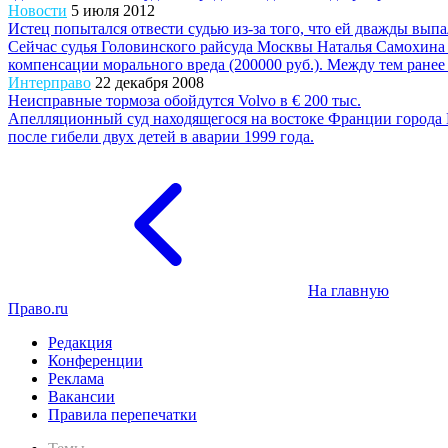
Новости
5 июля 2012
Истец попытался отвести судью из-за того, что ей дважды выпа
Сейчас судья Головинского райсуда Москвы Наталья Самохина в
компенсации морального вреда (200000 руб.). Между тем ранее 
Интерправо
22 декабря 2008
Неисправные тормоза обойдутся Volvo в € 200 тыс.
Апелляционный суд находящегося на востоке Франции города 
после гибели двух детей в аварии 1999 года.
На главную
Право.ru
Редакция
Конференции
Реклама
Вакансии
Правила перепечатки