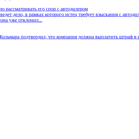
ло рассматривать его спор с автодилером
едет дело, в рамках которого истец требует взыскания с автоди
она уже отклонил...
Кольмара подтвердил, что компания должна выплатить штраф в 