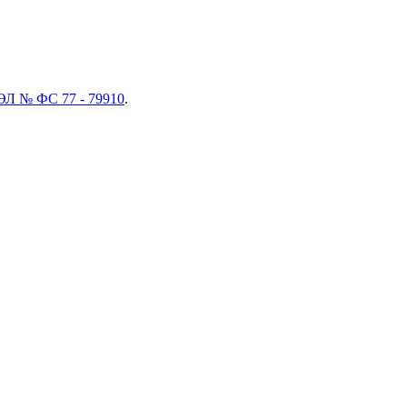
ЭЛ № ФС 77 - 79910
.