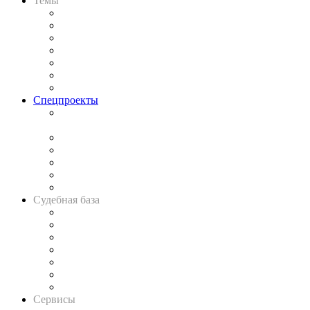
Темы
Практика
Законодательство
Процесс
Исследования
Рынок юридических услуг
Юридическое сообщество
Важнейшие правовые темы в прессе
Спецпроекты
Подкаст «В здравом уме
и твёрдой памяти»
Legal Design
Банкротная панорама
Советы для литигаторов
Сговоры на торгах
Авто
Судебная база
Картотека арбитражных дел
Решения арбитражных судов
Календарь рассмотрения арбитражных дел
Досье судей
Информация о судах
RSS лента новостей
Вакансии для юристов
Сервисы