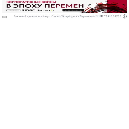
Реклама
Адвокатское бюро Санкт-Петербурга «Вертикаль» ИНН 7841290773
Реклама
АО"Право.ру" ИНН: 7708095468