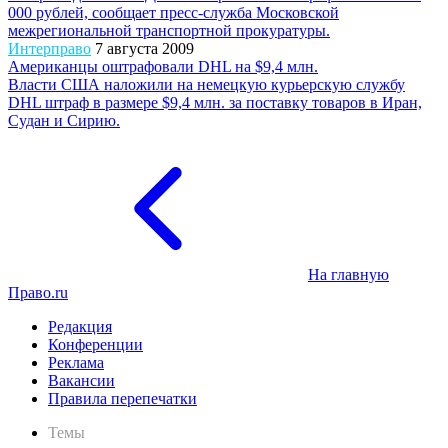
000 рублей, сообщает пресс-служба Московской
межрегиональной транспортной прокуратуры.
Интерправо
7 августа 2009
Американцы оштрафовали DHL на $9,4 млн.
Власти США наложили на немецкую курьерскую службу
DHL штраф в размере $9,4 млн. за поставку товаров в Иран,
Судан и Сирию.
На главную
Право.ru
Редакция
Конференции
Реклама
Вакансии
Правила перепечатки
Темы