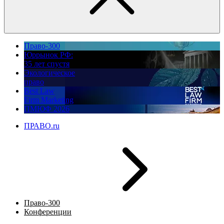
Право-300
Юррынок РФ:
35 лет спустя
Экологическое
право
Best Law
Firm Marketing
ПМЮФ 2026
ПРАВО.ru
Право-300
Конференции