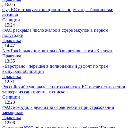
, 16:05
Суд ЕС истолкует санкционные нормы о разблокировке
активов
Санкции
, 15:24
ФАС раскрыла число жалоб в сфере закупок в первом
полугодии
Практика
, 14:47
NexTouch выкупит активы обанкротившегося «Кванта»
Практика
, 13:35
«Евротранс» перешел в полноценный дефолт по трем
выпускам облигаций
Практика
, 12:31
Российский судовладелец отозвал иск к ЕС после исключения
танкера из санкционных списков
Санкции
, 12:23
ФАС возбудила дело из-за ограничений при страховании
заемщиков
Практика
, 12:06
Самарская ККС приняла отставку главы облсуда Шилова