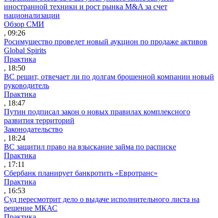
иностранной техники и рост рынка M&A за счет
национализации
Обзор СМИ
, 09:26
Росимущество проведет новый аукцион по продаже активов
Global Spirits
Практика
, 18:50
ВС решит, отвечает ли по долгам брошенной компании новый
руководитель
Практика
, 18:47
Путин подписал закон о новых правилах комплексного
развития территорий
Законодательство
, 18:24
ВС защитил право на взыскание займа по расписке
Практика
, 17:11
Сбербанк планирует банкротить «Евротранс»
Практика
, 16:53
Суд пересмотрит дело о выдаче исполнительного листа на
решение МКАС
Практика