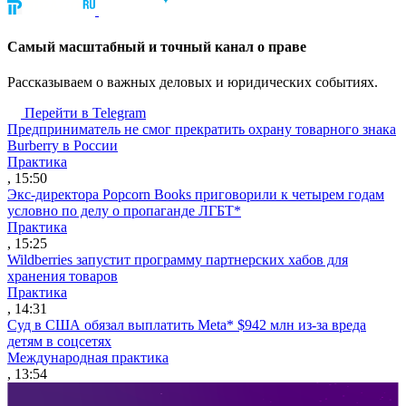
Cамый масштабный и точный канал о праве
Рассказываем о важных деловых и юридических событиях.
Перейти в Telegram
Предприниматель не смог прекратить охрану товарного знака
Burberry в России
Практика
, 15:50
Экс-директора Popcorn Books приговорили к четырем годам
условно по делу о пропаганде ЛГБТ*
Практика
, 15:25
Wildberries запустит программу партнерских хабов для
хранения товаров
Практика
, 14:31
Суд в США обязал выплатить Meta* $942 млн из-за вреда
детям в соцсетях
Международная практика
, 13:54