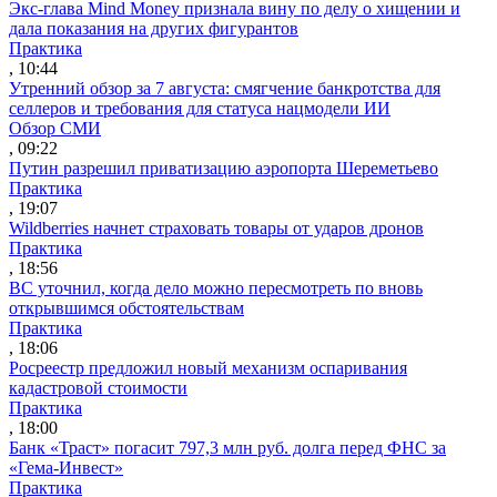
Экс-глава Mind Money признала вину по делу о хищении и
дала показания на других фигурантов
Практика
, 10:44
Утренний обзор за 7 августа: смягчение банкротства для
селлеров и требования для статуса нацмодели ИИ
Обзор СМИ
, 09:22
Путин разрешил приватизацию аэропорта Шереметьево
Практика
, 19:07
Wildberries начнет страховать товары от ударов дронов
Практика
, 18:56
ВС уточнил, когда дело можно пересмотреть по вновь
открывшимся обстоятельствам
Практика
, 18:06
Росреестр предложил новый механизм оспаривания
кадастровой стоимости
Практика
, 18:00
Банк «Траст» погасит 797,3 млн руб. долга перед ФНС за
«Гема-Инвест»
Практика