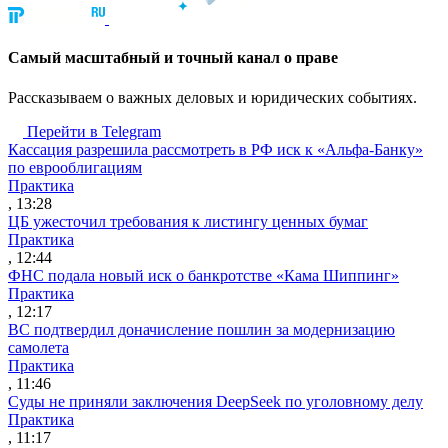
Cамый масштабный и точный канал о праве
Рассказываем о важных деловых и юридических событиях.
Перейти в Telegram
Кассация разрешила рассмотреть в РФ иск к «Альфа-Банку»
по еврооблигациям
Практика
, 13:28
ЦБ ужесточил требования к листингу ценных бумаг
Практика
, 12:44
ФНС подала новый иск о банкротстве «Кама Шиппинг»
Практика
, 12:17
ВС подтвердил доначисление пошлин за модернизацию
самолета
Практика
, 11:46
Суды не приняли заключения DeepSeek по уголовному делу
Практика
, 11:17