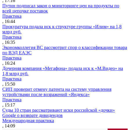
, 17:16
Путин подписал закон о мониторинге цен на продукты по
всей цепочке поставок
Практика
, 16:44
Прокуратура подала иск к структуре группы «Илим» на 1,8
млрд руб.
Практика
, 16:35
Экономколлегия ВС рассмотрит спор о классификации товара
по ВЭД ЕАЭС
Практика
, 16:24
Дочерняя компания «Мегафона» подала иск к «М.Видео» на
1,8 млрд руб.
Практика
, 15:50
СИП проверит отмену патента на систему управления
устройствами после возражений «Яндекса»
Практика
, 15:17
Суды 10 стран рассматривают иски российской «дочки»
Google о возврате дивидендов
Международная практика
, 14:09