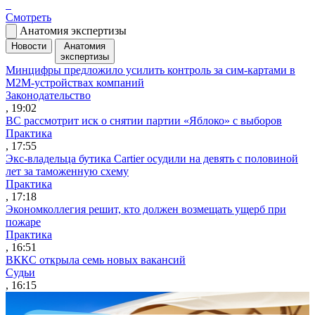
Смотреть
Анатомия экспертизы
Новости
Анатомия
экспертизы
Минцифры предложило усилить контроль за сим-картами в
M2M-устройствах компаний
Законодательство
, 19:02
ВС рассмотрит иск о снятии партии «Яблоко» с выборов
Практика
, 17:55
Экс-владельца бутика Cartier осудили на девять с половиной
лет за таможенную схему
Практика
, 17:18
Экономколлегия решит, кто должен возмещать ущерб при
пожаре
Практика
, 16:51
ВККС открыла семь новых вакансий
Судьи
, 16:15