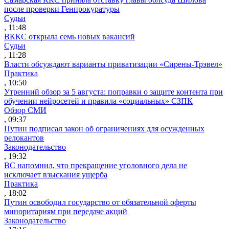
после проверки Генпрокуратуры
Судьи
, 11:48
ВККС открыла семь новых вакансий
Судьи
, 11:28
Власти обсуждают варианты приватизации «Сирены-Трэвел»
Практика
, 10:50
Утренний обзор за 5 августа: поправки о защите контента при
обучении нейросетей и правила «социальных» СЗПК
Обзор СМИ
, 09:37
Путин подписал закон об ограничениях для осужденных
релокантов
Законодательство
, 19:32
ВС напомнил, что прекращение уголовного дела не
исключает взыскания ущерба
Практика
, 18:02
Путин освободил государство от обязательной оферты
миноритариям при передаче акций
Законодательство