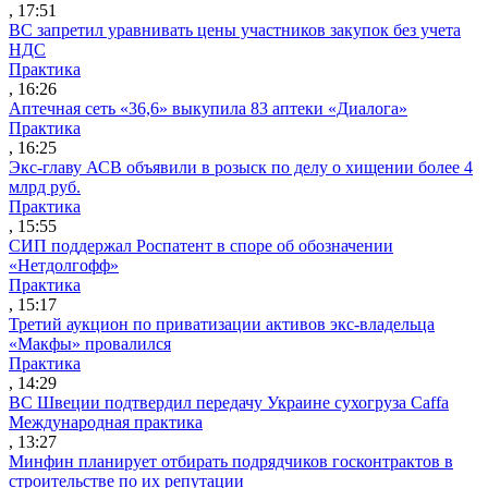
, 17:51
ВС запретил уравнивать цены участников закупок без учета
НДС
Практика
, 16:26
Аптечная сеть «36,6» выкупила 83 аптеки «Диалога»
Практика
, 16:25
Экс-главу АСВ объявили в розыск по делу о хищении более 4
млрд руб.
Практика
, 15:55
СИП поддержал Роспатент в споре об обозначении
«Нетдолгофф»
Практика
, 15:17
Третий аукцион по приватизации активов экс-владельца
«Макфы» провалился
Практика
, 14:29
ВС Швеции подтвердил передачу Украине сухогруза Caffa
Международная практика
, 13:27
Минфин планирует отбирать подрядчиков госконтрактов в
строительстве по их репутации