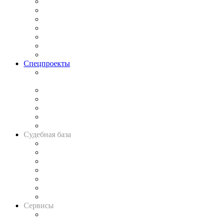
Практика
Законодательство
Процесс
Исследования
Рынок юридических услуг
Юридическое сообщество
Важнейшие правовые темы в прессе
Спецпроекты
Подкаст «В здравом уме
и твёрдой памяти»
Legal Design
Банкротная панорама
Советы для литигаторов
Сговоры на торгах
Авто
Судебная база
Картотека арбитражных дел
Решения арбитражных судов
Календарь рассмотрения арбитражных дел
Досье судей
Информация о судах
RSS лента новостей
Вакансии для юристов
Сервисы
Справочно-правовая система