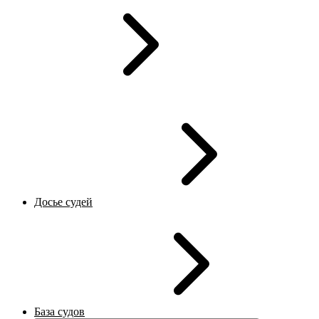
Досье судей
База судов