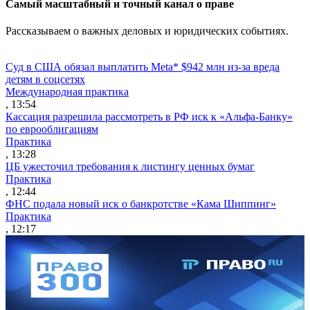
Cамый масштабный и точный канал о праве
Рассказываем о важных деловых и юридических событиях.
ПЕРЕЙТИ В TELEGRAM
Суд в США обязал выплатить Meta* $942 млн из-за вреда
детям в соцсетях
Международная практика
, 13:54
Кассация разрешила рассмотреть в РФ иск к «Альфа-Банку»
по еврооблигациям
Практика
, 13:28
ЦБ ужесточил требования к листингу ценных бумаг
Практика
, 12:44
ФНС подала новый иск о банкротстве «Кама Шиппинг»
Практика
, 12:17