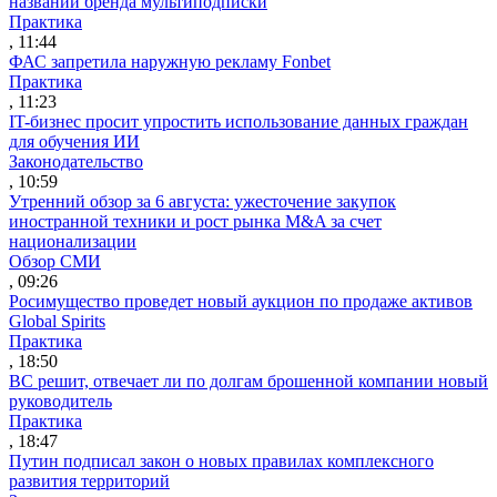
названии бренда мультиподписки
Практика
, 11:44
ФАС запретила наружную рекламу Fonbet
Практика
, 11:23
IT-бизнес просит упростить использование данных граждан
для обучения ИИ
Законодательство
, 10:59
Утренний обзор за 6 августа: ужесточение закупок
иностранной техники и рост рынка M&A за счет
национализации
Обзор СМИ
, 09:26
Росимущество проведет новый аукцион по продаже активов
Global Spirits
Практика
, 18:50
ВС решит, отвечает ли по долгам брошенной компании новый
руководитель
Практика
, 18:47
Путин подписал закон о новых правилах комплексного
развития территорий