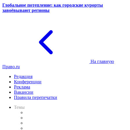
Глобальное потепление: как городские курорты
завоёвывают регионы
На главную
Право.ru
Редакция
Конференции
Реклама
Вакансии
Правила перепечатки
Темы
Практика
Законодательство
Процесс
Исследования