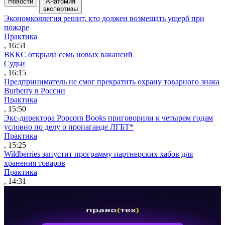
Новости
Анатомия
экспертизы
Экономколлегия решит, кто должен возмещать ущерб при
пожаре
Практика
, 16:51
ВККС открыла семь новых вакансий
Судьи
, 16:15
Предприниматель не смог прекратить охрану товарного знака
Burberry в России
Практика
, 15:50
Экс-директора Popcorn Books приговорили к четырем годам
условно по делу о пропаганде ЛГБТ*
Практика
, 15:25
Wildberries запустит программу партнерских хабов для
хранения товаров
Практика
, 14:31