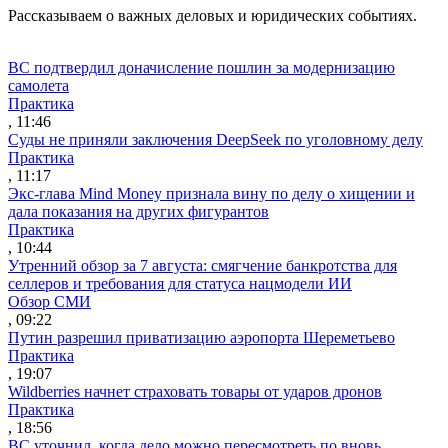
Рассказываем о важных деловых и юридических событиях.
ПЕРЕЙТИ В TELEGRAM
ВС подтвердил доначисление пошлин за модернизацию
самолета
Практика
, 11:46
Суды не приняли заключения DeepSeek по уголовному делу
Практика
, 11:17
Экс-глава Mind Money признала вину по делу о хищении и
дала показания на других фигурантов
Практика
, 10:44
Утренний обзор за 7 августа: смягчение банкротства для
селлеров и требования для статуса нацмодели ИИ
Обзор СМИ
, 09:22
Путин разрешил приватизацию аэропорта Шереметьево
Практика
, 19:07
Wildberries начнет страховать товары от ударов дронов
Практика
, 18:56
ВС уточнил, когда дело можно пересмотреть по вновь