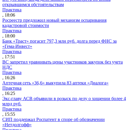
открывшимся обстоятельствам
Практика
, 18:06
Росреестр предложил новый механизм оспаривания
кадастровой стоимости
Практика
, 18:00
Банк «Траст» погасит 797,3 млн руб. долга перед ФНС за
«Гема-Инвест»
Практика
, 17:51
ВС запретил уравнивать цены участников закупок без учета
НДС
Практика
, 16:26
Аптечная сеть «36,6» выкупила 83 аптеки «Диалога»
Практика
, 16:25
Экс-главу АСВ объявили в розыск по делу о хищении более 4
млрд руб.
Практика
, 15:55
СИП поддержал Роспатент в споре об обозначении
«Нетдолгофф»
Практика