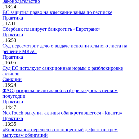
Законодательство
, 18:24
ВС защитил право на взыскание займа по расписке
Практика
, 17:11
Сбербанк планирует банкротить «Евротранс»
Практика
, 16:53
Суд пересмотрит дело о выдаче исполнительного листа на
решение МКАС
Практика
, 16:05
Суд ЕС истолкует санкционные нормы о разблокировке
активов
Санкции
, 15:24
ФАС раскрыла число жалоб в сфере закупок в первом
полугодии
Практика
, 14:47
NexTouch выкупит активы обанкротившегося «Кванта»
Практика
, 13:35
«Евротранс» перешел в полноценный дефолт по трем
выпускам облигаций