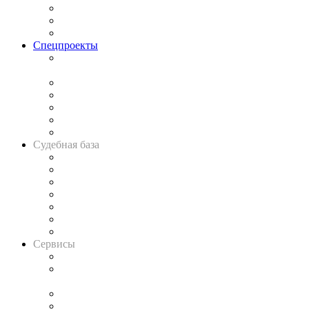
Рынок юридических услуг
Юридическое сообщество
Важнейшие правовые темы в прессе
Спецпроекты
Подкаст «В здравом уме
и твёрдой памяти»
Legal Design
Банкротная панорама
Советы для литигаторов
Сговоры на торгах
Авто
Судебная база
Картотека арбитражных дел
Решения арбитражных судов
Календарь рассмотрения арбитражных дел
Досье судей
Информация о судах
RSS лента новостей
Вакансии для юристов
Сервисы
Справочно-правовая система
Casebook: мониторинг дел
и компаний
Caselook: поиск и анализ практики
CASE.ONE: управление юридической службой