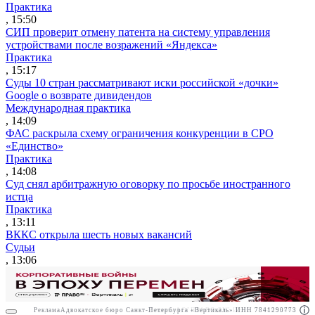
Практика
, 15:50
СИП проверит отмену патента на систему управления
устройствами после возражений «Яндекса»
Практика
, 15:17
Суды 10 стран рассматривают иски российской «дочки»
Google о возврате дивидендов
Международная практика
, 14:09
ФАС раскрыла схему ограничения конкуренции в СРО
«Единство»
Практика
, 14:08
Суд снял арбитражную оговорку по просьбе иностранного
истца
Практика
, 13:11
ВККС открыла шесть новых вакансий
Судьи
, 13:06
Реклама
Адвокатское бюро Санкт-Петербурга «Вертикаль» ИНН 7841290773
Реклама
АО"ПРАВО.РУ" ИНН: 7708095468