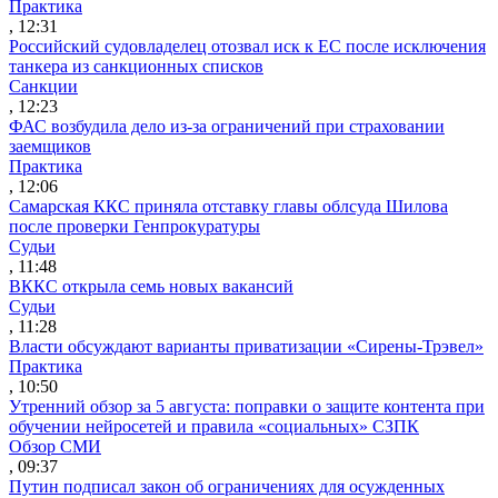
Практика
, 12:31
Российский судовладелец отозвал иск к ЕС после исключения
танкера из санкционных списков
Санкции
, 12:23
ФАС возбудила дело из-за ограничений при страховании
заемщиков
Практика
, 12:06
Самарская ККС приняла отставку главы облсуда Шилова
после проверки Генпрокуратуры
Судьи
, 11:48
ВККС открыла семь новых вакансий
Судьи
, 11:28
Власти обсуждают варианты приватизации «Сирены-Трэвел»
Практика
, 10:50
Утренний обзор за 5 августа: поправки о защите контента при
обучении нейросетей и правила «социальных» СЗПК
Обзор СМИ
, 09:37
Путин подписал закон об ограничениях для осужденных