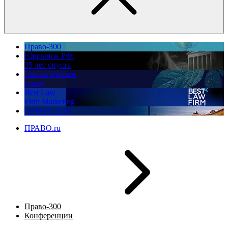
Право-300
Юррынок РФ:
35 лет спустя
Экологическое
право
Best Law
Firm Marketing
ПМЮФ 2026
ПРАВО.ru
Право-300
Конференции