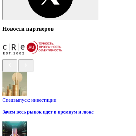
Новости партнеров
Спецвыпуск: инвестиции
Зачем весь рынок идет в премиум и люкс