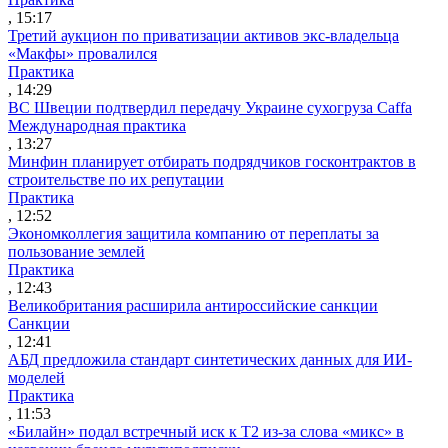
, 15:17
Третий аукцион по приватизации активов экс-владельца
«Макфы» провалился
Практика
, 14:29
ВС Швеции подтвердил передачу Украине сухогруза Caffa
Международная практика
, 13:27
Минфин планирует отбирать подрядчиков госконтрактов в
строительстве по их репутации
Практика
, 12:52
Экономколлегия защитила компанию от переплаты за
пользование землей
Практика
, 12:43
Великобритания расширила антироссийские санкции
Санкции
, 12:41
АБД предложила стандарт синтетических данных для ИИ-
моделей
Практика
, 11:53
«Билайн» подал встречный иск к Т2 из-за слова «микс» в