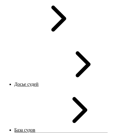
Досье судей
База судов