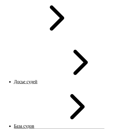
Досье судей
База судов