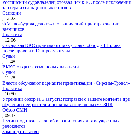
Российский судовладелец отозвал иск к ЕС после исключения
танкера из санкционных списков
Санкции
, 12:23
ФАС возбудила дело из-за ограничений при страховании
заемщиков
Практика
, 12:06
Самарская ККС приняла отставку главы облсуда Шилова
после проверки Генпрокуратуры
Судьи
, 11:48
ВККС открыла семь новых вакансий
Судьи
, 11:28
Власти обсуждают варианты приватизации «Сирены-Трэвел»
Практика
, 10:50
Утренний обзор за 5 августа: поправки о защите контента при
обучении нейросетей и правила «социальных» СЗПК
Обзор СМИ
, 09:37
Путин подписал закон об ограничениях для осужденных
релокантов
Законодательство