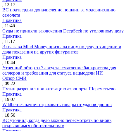
, 12:17
ВС подтвердил доначисление пошлин за модернизацию
самолета
Практика
, 11:46
Суды не приняли заключения DeepSeek по уголовному делу
Практика
, 11:17
Экс-глава Mind Money признала вину по делу о хищении и
дала показания на других фигурантов
Практика
, 10:44
Утренний обзор за 7 августа: смягчение банкротства для
селлеров и требования для статуса нацмодели ИИ
Обзор СМИ
, 09:22
Путин разрешил приватизацию аэропорта Шереметьево
Практика
, 19:07
Wildberries начнет страховать товары от ударов дронов
Практика
, 18:56
ВС уточнил, когда дело можно пересмотреть по вновь
открывшимся обстоятельствам
Практика