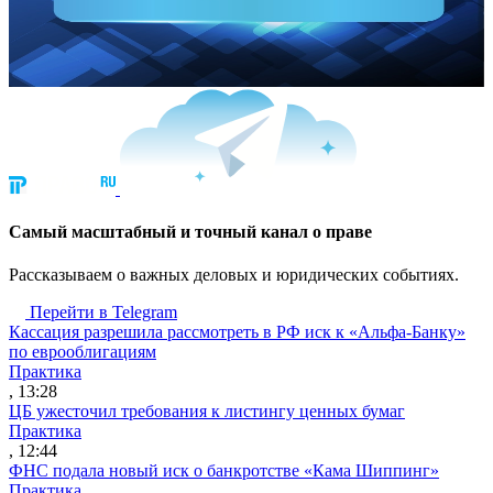
Cамый масштабный и точный канал о праве
Рассказываем о важных деловых и юридических событиях.
Перейти в Telegram
Кассация разрешила рассмотреть в РФ иск к «Альфа-Банку»
по еврооблигациям
Практика
, 13:28
ЦБ ужесточил требования к листингу ценных бумаг
Практика
, 12:44
ФНС подала новый иск о банкротстве «Кама Шиппинг»
Практика