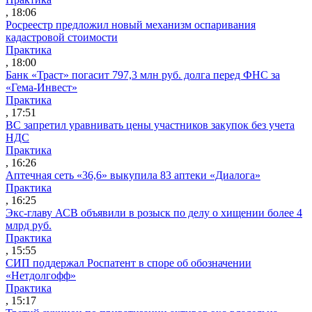
, 18:06
Росреестр предложил новый механизм оспаривания
кадастровой стоимости
Практика
, 18:00
Банк «Траст» погасит 797,3 млн руб. долга перед ФНС за
«Гема-Инвест»
Практика
, 17:51
ВС запретил уравнивать цены участников закупок без учета
НДС
Практика
, 16:26
Аптечная сеть «36,6» выкупила 83 аптеки «Диалога»
Практика
, 16:25
Экс-главу АСВ объявили в розыск по делу о хищении более 4
млрд руб.
Практика
, 15:55
СИП поддержал Роспатент в споре об обозначении
«Нетдолгофф»
Практика
, 15:17