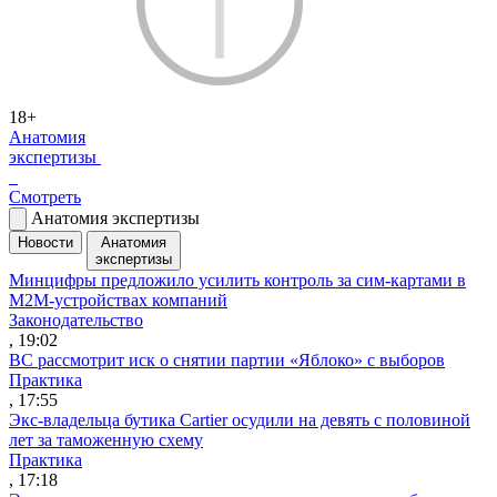
18+
Анатомия
экспертизы
Смотреть
Анатомия экспертизы
Новости
Анатомия
экспертизы
Минцифры предложило усилить контроль за сим-картами в
M2M-устройствах компаний
Законодательство
, 19:02
ВС рассмотрит иск о снятии партии «Яблоко» с выборов
Практика
, 17:55
Экс-владельца бутика Cartier осудили на девять с половиной
лет за таможенную схему
Практика
, 17:18