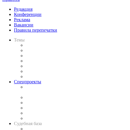
Редакция
Конференции
Реклама
Вакансии
Правила перепечатки
Темы
Практика
Законодательство
Процесс
Исследования
Рынок юридических услуг
Юридическое сообщество
Важнейшие правовые темы в прессе
Спецпроекты
Подкаст «В здравом уме
и твёрдой памяти»
Legal Design
Банкротная панорама
Советы для литигаторов
Сговоры на торгах
Авто
Судебная база
Картотека арбитражных дел