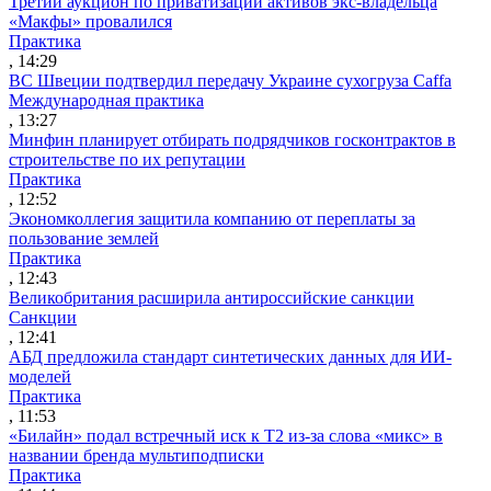
Третий аукцион по приватизации активов экс-владельца
«Макфы» провалился
Практика
, 14:29
ВС Швеции подтвердил передачу Украине сухогруза Caffa
Международная практика
, 13:27
Минфин планирует отбирать подрядчиков госконтрактов в
строительстве по их репутации
Практика
, 12:52
Экономколлегия защитила компанию от переплаты за
пользование землей
Практика
, 12:43
Великобритания расширила антироссийские санкции
Санкции
, 12:41
АБД предложила стандарт синтетических данных для ИИ-
моделей
Практика
, 11:53
«Билайн» подал встречный иск к Т2 из-за слова «микс» в
названии бренда мультиподписки
Практика