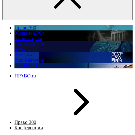
Право-300
Юррынок РФ:
35 лет спустя
Экологическое
право
Best Law
Firm Marketing
ПМЮФ 2026
ПРАВО.ru
Право-300
Конференции