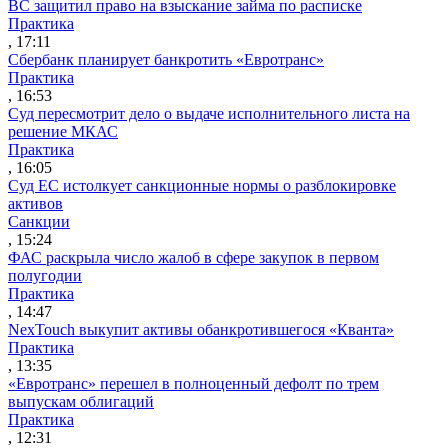
ВС защитил право на взыскание займа по расписке
Практика
, 17:11
Сбербанк планирует банкротить «Евротранс»
Практика
, 16:53
Суд пересмотрит дело о выдаче исполнительного листа на
решение МКАС
Практика
, 16:05
Суд ЕС истолкует санкционные нормы о разблокировке
активов
Санкции
, 15:24
ФАС раскрыла число жалоб в сфере закупок в первом
полугодии
Практика
, 14:47
NexTouch выкупит активы обанкротившегося «Кванта»
Практика
, 13:35
«Евротранс» перешел в полноценный дефолт по трем
выпускам облигаций
Практика
, 12:31