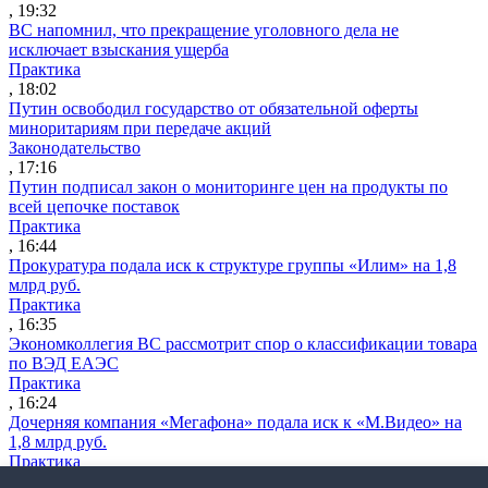
, 19:32
ВС напомнил, что прекращение уголовного дела не
исключает взыскания ущерба
Практика
, 18:02
Путин освободил государство от обязательной оферты
миноритариям при передаче акций
Законодательство
, 17:16
Путин подписал закон о мониторинге цен на продукты по
всей цепочке поставок
Практика
, 16:44
Прокуратура подала иск к структуре группы «Илим» на 1,8
млрд руб.
Практика
, 16:35
Экономколлегия ВС рассмотрит спор о классификации товара
по ВЭД ЕАЭС
Практика
, 16:24
Дочерняя компания «Мегафона» подала иск к «М.Видео» на
1,8 млрд руб.
Практика
, 15:50