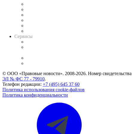
Решения арбитражных судов
Календарь рассмотрения арбитражных дел
Досье судей
Информация о судах
RSS лента новостей
Вакансии для юристов
Сервисы
Справочно-правовая система
Casebook: мониторинг дел
и компаний
Caselook: поиск и анализ практики
CASE.ONE: управление юридической службой
© ООО «Правовые новости». 2008-2026.
Номер свидетельства
ЭЛ № ФС 77 - 79910
.
Телефон редакции:
+7 (495) 645 37 60
Политика использования cookie-файлов
Политика конфиденциальности