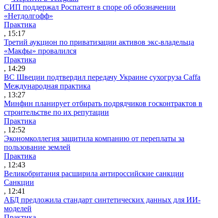
СИП поддержал Роспатент в споре об обозначении
«Нетдолгофф»
Практика
, 15:17
Третий аукцион по приватизации активов экс-владельца
«Макфы» провалился
Практика
, 14:29
ВС Швеции подтвердил передачу Украине сухогруза Caffa
Международная практика
, 13:27
Минфин планирует отбирать подрядчиков госконтрактов в
строительстве по их репутации
Практика
, 12:52
Экономколлегия защитила компанию от переплаты за
пользование землей
Практика
, 12:43
Великобритания расширила антироссийские санкции
Санкции
, 12:41
АБД предложила стандарт синтетических данных для ИИ-
моделей
Практика