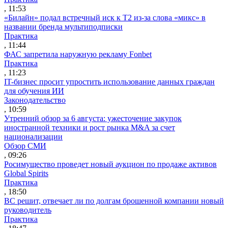
, 11:53
«Билайн» подал встречный иск к Т2 из-за слова «микс» в
названии бренда мультиподписки
Практика
, 11:44
ФАС запретила наружную рекламу Fonbet
Практика
, 11:23
IT-бизнес просит упростить использование данных граждан
для обучения ИИ
Законодательство
, 10:59
Утренний обзор за 6 августа: ужесточение закупок
иностранной техники и рост рынка M&A за счет
национализации
Обзор СМИ
, 09:26
Росимущество проведет новый аукцион по продаже активов
Global Spirits
Практика
, 18:50
ВС решит, отвечает ли по долгам брошенной компании новый
руководитель
Практика