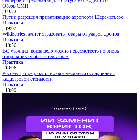
селлеров и требования для статуса нацмодели ИИ
Обзор СМИ
, 09:22
Путин разрешил приватизацию аэропорта Шереметьево
Практика
, 19:07
Wildberries начнет страховать товары от ударов дронов
Практика
, 18:56
ВС уточнил, когда дело можно пересмотреть по вновь
открывшимся обстоятельствам
Практика
, 18:06
Росреестр предложил новый механизм оспаривания
кадастровой стоимости
Практика
, 18:00