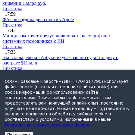
хищении 1 млрд руб.
Практика
, 17:59
ФАС возбудила дело против Apple
Практика
, 17:43
Минцифры хочет предустанавливать на смартфонах
системных помощников с ИИ
Практика
, 17:33
Экс-совладельца «Азбуки вкуса» заочно судят по делу о
растрате $11 млн
Практика
, 17:02
Суд не признал решение SCC по взысканию с российской
ООО «Правовые Новости» (ИНН 7704317790) использует
компании
файлы cookie (включая сторонние файлы cookie) для
Международная практика
сбора информации об использовании сайта
, 17:01
посетителями. Такие файлы cookie помогают нам
Дроны могут начать применять для фиксации нарушений
предоставлять вам наилучший онлайн-опыт, постоянно
ПДД
улучшать наш веб-сайт. Нажав на кнопку «Подтвердить»,
Практика
вы даете согласие на обработку файлов cookie в
, 15:41
соответствии с условиями, изложенными в нашей
Политике использования cookie-файлов
.
Подтвердить