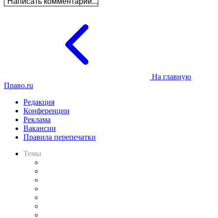
Написать комментарий...
На главную
Право.ru
Редакция
Конференции
Реклама
Вакансии
Правила перепечатки
Темы
Практика
Законодательство
Процесс
Исследования
Рынок юридических услуг
Юридическое сообщество
Важнейшие правовые темы в прессе