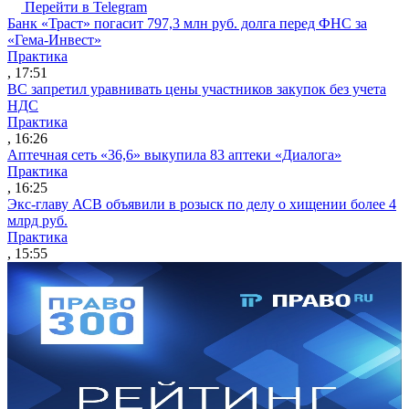
Перейти в Telegram
Банк «Траст» погасит 797,3 млн руб. долга перед ФНС за
«Гема-Инвест»
Практика
, 17:51
ВС запретил уравнивать цены участников закупок без учета
НДС
Практика
, 16:26
Аптечная сеть «36,6» выкупила 83 аптеки «Диалога»
Практика
, 16:25
Экс-главу АСВ объявили в розыск по делу о хищении более 4
млрд руб.
Практика
, 15:55