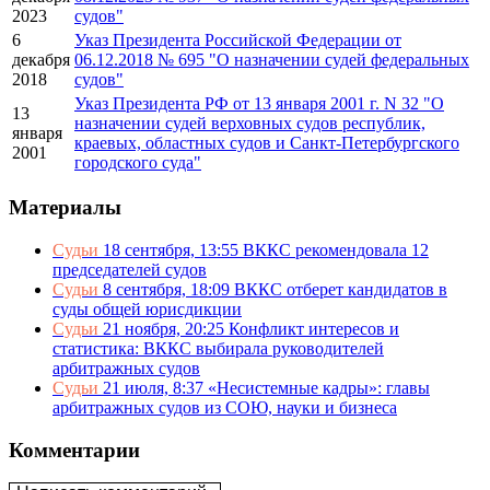
2023
судов"
6
Указ Президента Российской Федерации от
декабря
06.12.2018 № 695 "О назначении судей федеральных
2018
судов"
Указ Президента РФ от 13 января 2001 г. N 32 "О
13
назначении судей верховных судов республик,
января
краевых, областных судов и Санкт-Петербургского
2001
городского суда"
Материалы
Судьи
18 сентября, 13:55
ВККС рекомендовала 12
председателей судов
Судьи
8 сентября, 18:09
ВККС отберет кандидатов в
суды общей юрисдикции
Судьи
21 ноября, 20:25
Конфликт интересов и
статистика: ВККС выбирала руководителей
арбитражных судов
Судьи
21 июля, 8:37
«Несистемные кадры»: главы
арбитражных судов из СОЮ, науки и бизнеса
Комментарии