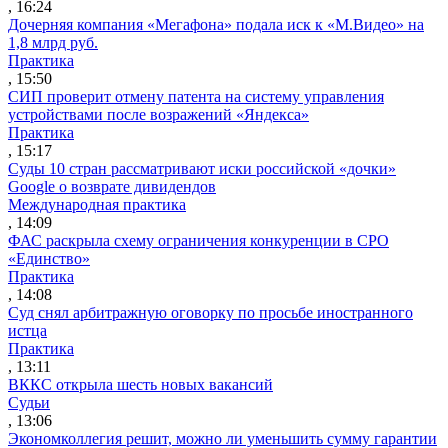
, 16:24
Дочерняя компания «Мегафона» подала иск к «М.Видео» на
1,8 млрд руб.
Практика
, 15:50
СИП проверит отмену патента на систему управления
устройствами после возражений «Яндекса»
Практика
, 15:17
Суды 10 стран рассматривают иски российской «дочки»
Google о возврате дивидендов
Международная практика
, 14:09
ФАС раскрыла схему ограничения конкуренции в СРО
«Единство»
Практика
, 14:08
Суд снял арбитражную оговорку по просьбе иностранного
истца
Практика
, 13:11
ВККС открыла шесть новых вакансий
Судьи
, 13:06
Экономколлегия решит, можно ли уменьшить сумму гарантии