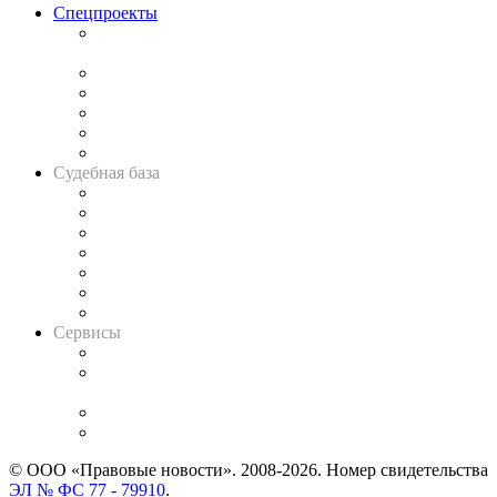
Спецпроекты
Подкаст «В здравом уме
и твёрдой памяти»
Legal Design
Банкротная панорама
Советы для литигаторов
Сговоры на торгах
Авто
Судебная база
Картотека арбитражных дел
Решения арбитражных судов
Календарь рассмотрения арбитражных дел
Досье судей
Информация о судах
RSS лента новостей
Вакансии для юристов
Сервисы
Справочно-правовая система
Casebook: мониторинг дел
и компаний
Caselook: поиск и анализ практики
CASE.ONE: управление юридической службой
© ООО «Правовые новости». 2008-2026.
Номер свидетельства
ЭЛ № ФС 77 - 79910
.