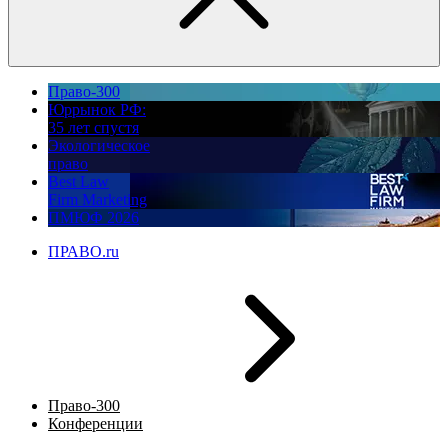
Право-300
Юррынок РФ:
35 лет спустя
Экологическое
право
Best Law
Firm Marketing
ПМЮФ 2026
ПРАВО.ru
Право-300
Конференции