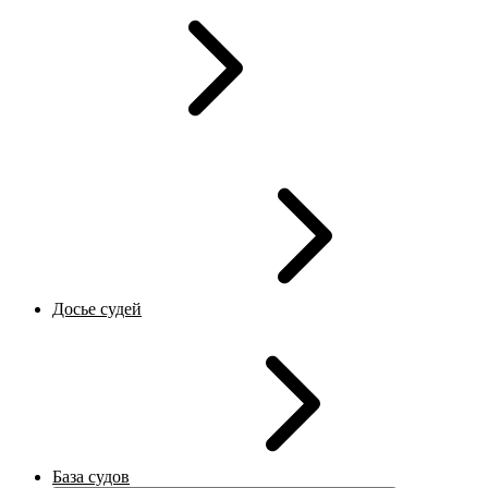
Досье судей
База судов