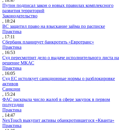
, 18:47
Путин подписал закон о новых правилах комплексного
развития территорий
Законодательство
, 18:24
ВС защитил право на взыскание займа по расписке
Практика
, 17:11
Сбербанк планирует банкротить «Евротранс»
Практика
, 16:53
Суд пересмотрит дело о выдаче исполнительного листа на
решение МКАС
Практика
, 16:05
Суд ЕС истолкует санкционные нормы о разблокировке
активов
Санкции
, 15:24
ФАС раскрыла число жалоб в сфере закупок в первом
полугодии
Практика
, 14:47
NexTouch выкупит активы обанкротившегося «Кванта»
Практика