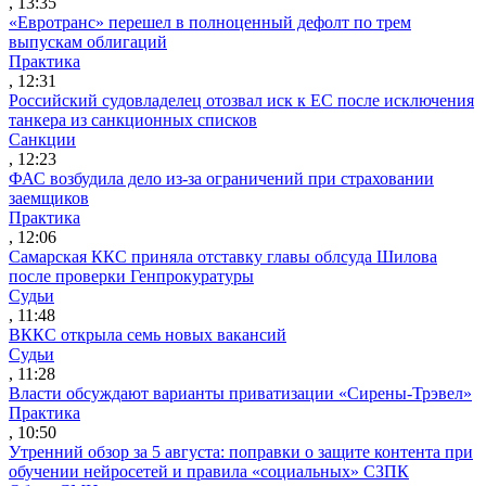
, 13:35
«Евротранс» перешел в полноценный дефолт по трем
выпускам облигаций
Практика
, 12:31
Российский судовладелец отозвал иск к ЕС после исключения
танкера из санкционных списков
Санкции
, 12:23
ФАС возбудила дело из-за ограничений при страховании
заемщиков
Практика
, 12:06
Самарская ККС приняла отставку главы облсуда Шилова
после проверки Генпрокуратуры
Судьи
, 11:48
ВККС открыла семь новых вакансий
Судьи
, 11:28
Власти обсуждают варианты приватизации «Сирены-Трэвел»
Практика
, 10:50
Утренний обзор за 5 августа: поправки о защите контента при
обучении нейросетей и правила «социальных» СЗПК