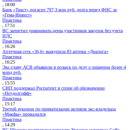
, 18:00
Банк «Траст» погасит 797,3 млн руб. долга перед ФНС за
«Гема-Инвест»
Практика
, 17:51
ВС запретил уравнивать цены участников закупок без учета
НДС
Практика
, 16:26
Аптечная сеть «36,6» выкупила 83 аптеки «Диалога»
Практика
, 16:25
Экс-главу АСВ объявили в розыск по делу о хищении более 4
млрд руб.
Практика
, 15:55
СИП поддержал Роспатент в споре об обозначении
«Нетдолгофф»
Практика
, 15:17
Третий аукцион по приватизации активов экс-владельца
«Макфы» провалился
Практика
, 14:29
ВС Швеции подтвердил передачу Украине сухогруза Caffa