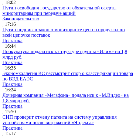
, 18:02
Путин освободил государство от обязательной оферты
миноритариям при передаче акций
Законодательство
, 17:16
Путин подписал закон о мониторинге цен на продукты по
всей цепочке поставок
Практика
, 16:44
Прокуратура подала иск к структуре группы «Илим» на 1,8
млрд руб.
Практика
, 16:35
Экономколлегия ВС рассмотрит спор о классификации товара
по ВЭД ЕАЭС
Практика
, 16:24
Дочерняя компания «Мегафона» подала иск к «М.Видео» на
1,8 млрд руб.
Практика
, 15:50
СИП проверит отмену патента на систему управления
устройствами после возражений «Яндекса»
Практика
, 15:17