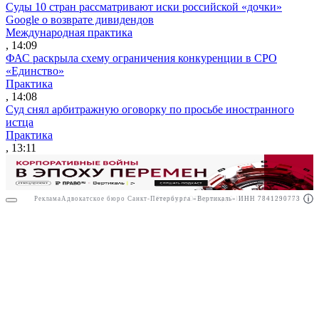
Суды 10 стран рассматривают иски российской «дочки»
Google о возврате дивидендов
Международная практика
, 14:09
ФАС раскрыла схему ограничения конкуренции в СРО
«Единство»
Практика
, 14:08
Суд снял арбитражную оговорку по просьбе иностранного
истца
Практика
, 13:11
Реклама
Адвокатское бюро Санкт-Петербурга «Вертикаль» ИНН 7841290773
Реклама
АО"Право.ру" ИНН: 7708095468