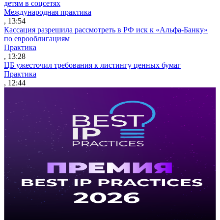
детям в соцсетях
Международная практика
, 13:54
Кассация разрешила рассмотреть в РФ иск к «Альфа-Банку»
по еврооблигациям
Практика
, 13:28
ЦБ ужесточил требования к листингу ценных бумаг
Практика
, 12:44