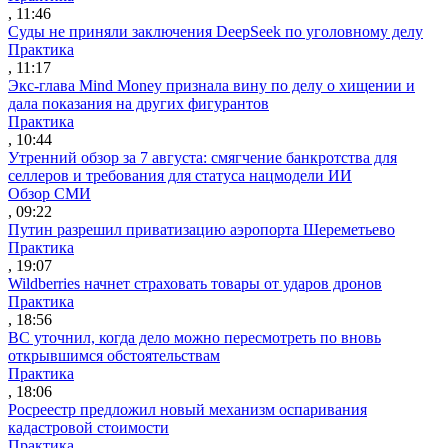
, 11:46
Суды не приняли заключения DeepSeek по уголовному делу
Практика
, 11:17
Экс-глава Mind Money признала вину по делу о хищении и
дала показания на других фигурантов
Практика
, 10:44
Утренний обзор за 7 августа: смягчение банкротства для
селлеров и требования для статуса нацмодели ИИ
Обзор СМИ
, 09:22
Путин разрешил приватизацию аэропорта Шереметьево
Практика
, 19:07
Wildberries начнет страховать товары от ударов дронов
Практика
, 18:56
ВС уточнил, когда дело можно пересмотреть по вновь
открывшимся обстоятельствам
Практика
, 18:06
Росреестр предложил новый механизм оспаривания
кадастровой стоимости
Практика