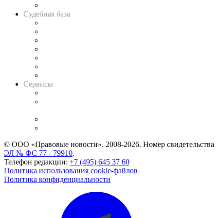
Авто
Судебная база
Картотека арбитражных дел
Решения арбитражных судов
Календарь рассмотрения арбитражных дел
Досье судей
Информация о судах
RSS лента новостей
Вакансии для юристов
Сервисы
Справочно-правовая система
Casebook: мониторинг дел
и компаний
Caselook: поиск и анализ практики
CASE.ONE: управление юридической службой
© ООО «Правовые новости». 2008-2026.
Номер свидетельства
ЭЛ № ФС 77 - 79910
.
Телефон редакции:
+7 (495) 645 37 60
Политика использования cookie-файлов
Политика конфиденциальности