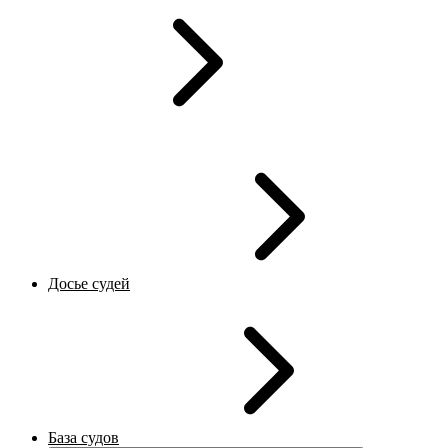
Досье судей
База судов