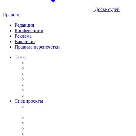
Досье судей
Право.ru
Редакция
Конференции
Реклама
Вакансии
Правила перепечатки
Темы
Практика
Законодательство
Процесс
Исследования
Рынок юридических услуг
Юридическое сообщество
Важнейшие правовые темы в прессе
Спецпроекты
Подкаст «В здравом уме
и твёрдой памяти»
Legal Design
Банкротная панорама
Советы для литигаторов
Сговоры на торгах