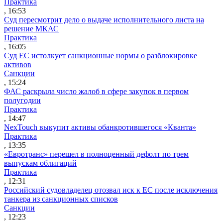
Практика
, 16:53
Суд пересмотрит дело о выдаче исполнительного листа на
решение МКАС
Практика
, 16:05
Суд ЕС истолкует санкционные нормы о разблокировке
активов
Санкции
, 15:24
ФАС раскрыла число жалоб в сфере закупок в первом
полугодии
Практика
, 14:47
NexTouch выкупит активы обанкротившегося «Кванта»
Практика
, 13:35
«Евротранс» перешел в полноценный дефолт по трем
выпускам облигаций
Практика
, 12:31
Российский судовладелец отозвал иск к ЕС после исключения
танкера из санкционных списков
Санкции
, 12:23