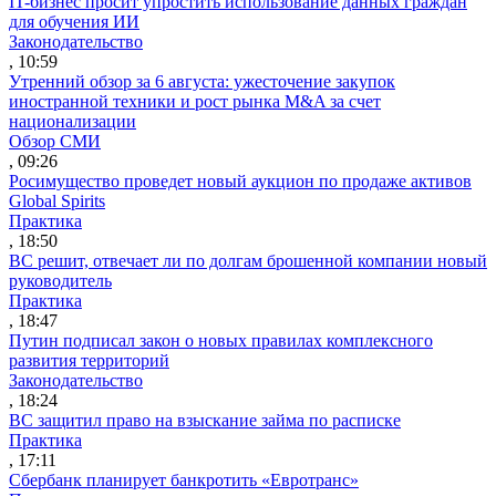
IT-бизнес просит упростить использование данных граждан
для обучения ИИ
Законодательство
, 10:59
Утренний обзор за 6 августа: ужесточение закупок
иностранной техники и рост рынка M&A за счет
национализации
Обзор СМИ
, 09:26
Росимущество проведет новый аукцион по продаже активов
Global Spirits
Практика
, 18:50
ВС решит, отвечает ли по долгам брошенной компании новый
руководитель
Практика
, 18:47
Путин подписал закон о новых правилах комплексного
развития территорий
Законодательство
, 18:24
ВС защитил право на взыскание займа по расписке
Практика
, 17:11
Сбербанк планирует банкротить «Евротранс»