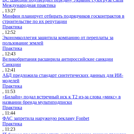
Международная практика
, 13:27
Минфин планирует отбирать подрядчиков госконтрактов в
строительстве по их репутации
Практика
, 12:52
Экономколлегия защитила компанию от переплаты за
пользование землей
Практика
, 12:43
Великобритания расширила антироссийские санкции
Санкции
, 12:41
АБД предложила стандарт синтетических данных для ИИ-
моделей
Практика
, 11:53
«Билайн» подал встречный иск к Т2 из-за слова «микс» в
названии бренда мультиподписки
Практика
, 11:44
ФАС запретила наружную рекламу Fonbet
Практика
, 11:23