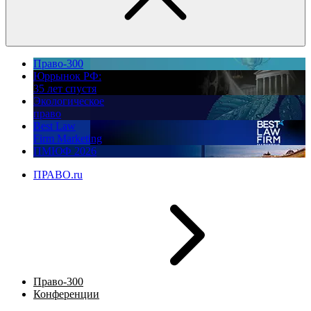
Право-300
Юррынок РФ:
35 лет спустя
Экологическое
право
Best Law
Firm Marketing
ПМЮФ 2026
ПРАВО.ru
Право-300
Конференции