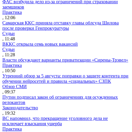
ФАС возбудила дело из-за ограничений при страховании
заемщиков
Практика
, 12:06
Самарская ККС приняла отставку главы облсуда Шилова
после проверки Генпрокуратуры
Судьи
, 11:48
ВККС открыла семь новых вакансий
Судьи
, 11:28
Власти обсуждают варианты приватизации «Сирены-Трэвел»
Практика
, 10:50
Утренний обзор за 5 августа: поправки о защите контента при
обучении нейросетей и правила «социальных» СЗПК
Обзор СМИ
, 09:37
Путин подписал закон об ограничениях для осужденных
релокантов
Законодательство
, 19:32
ВС напомнил, что прекращение уголовного дела не
исключает взыскания ущерба
Практика