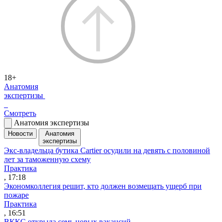
18+
Анатомия
экспертизы
Смотреть
Анатомия экспертизы
Новости
Анатомия
экспертизы
Экс-владельца бутика Cartier осудили на девять с половиной
лет за таможенную схему
Практика
, 17:18
Экономколлегия решит, кто должен возмещать ущерб при
пожаре
Практика
, 16:51
ВККС открыла семь новых вакансий