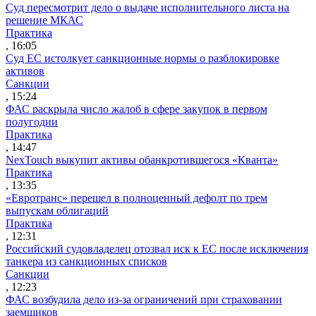
Суд пересмотрит дело о выдаче исполнительного листа на
решение МКАС
Практика
, 16:05
Суд ЕС истолкует санкционные нормы о разблокировке
активов
Санкции
, 15:24
ФАС раскрыла число жалоб в сфере закупок в первом
полугодии
Практика
, 14:47
NexTouch выкупит активы обанкротившегося «Кванта»
Практика
, 13:35
«Евротранс» перешел в полноценный дефолт по трем
выпускам облигаций
Практика
, 12:31
Российский судовладелец отозвал иск к ЕС после исключения
танкера из санкционных списков
Санкции
, 12:23
ФАС возбудила дело из-за ограничений при страховании
заемщиков