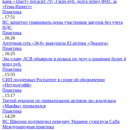
Банк «Траст» погасит 797,3 млн руб. долга перед ФНС за
«Гема-Инвест»
Практика
, 17:51
ВС запретил уравнивать цены участников закупок без учета
НДС
Практика
, 16:26
Аптечная сеть «36,6» выкупила 83 аптеки «Диалога»
Практика
, 16:25
Экс-главу АСВ объявили в розыск по делу о хищении более 4
млрд руб.
Практика
, 15:55
СИП поддержал Роспатент в споре об обозначении
«Нетдолгофф»
Практика
, 15:17
Третий аукцион по приватизации активов экс-владельца
«Макфы» провалился
Практика
, 14:29
ВС Швеции подтвердил передачу Украине сухогруза Caffa
Международная практика