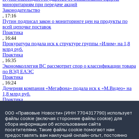
миноритариям при передаче акций
Законодательство
, 17:16
Путин подписал закон о мониторинге цен на продукты по
всей цепочке поставок
Практика
, 16:44
Прокуратура подала иск к структуре группы «Илим» на 1,8
млрд руб.
Практика
, 16:35
Экономколлегия ВС рассмотрит спор о классификации товара
по ВЭД ЕАЭС
Практика
, 16:24
Дочерняя компания «Мегафона» подала иск к «М.Видео» на
1,8 млрд руб.
Практика
, 15:50
СИП проверит отмену патента на систему управления
ООО «Правовые Новости» (ИНН 7704317790) использует
устройствами после возражений «Яндекса»
файлы cookie (включая сторонние файлы cookie) для
Практика
сбора информации об использовании сайта
, 15:17
посетителями. Такие файлы cookie помогают нам
Суды 10 стран рассматривают иски российской «дочки»
предоставлять вам наилучший онлайн-опыт, постоянно
Google о возврате дивидендов