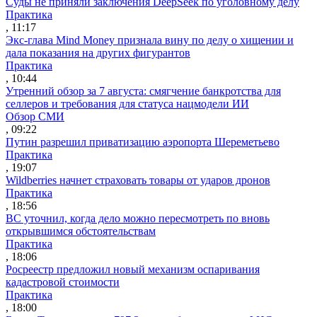
Суды не приняли заключения DeepSeek по уголовному делу
Практика
, 11:17
Экс-глава Mind Money признала вину по делу о хищении и
дала показания на других фигурантов
Практика
, 10:44
Утренний обзор за 7 августа: смягчение банкротства для
селлеров и требования для статуса нацмодели ИИ
Обзор СМИ
, 09:22
Путин разрешил приватизацию аэропорта Шереметьево
Практика
, 19:07
Wildberries начнет страховать товары от ударов дронов
Практика
, 18:56
ВС уточнил, когда дело можно пересмотреть по вновь
открывшимся обстоятельствам
Практика
, 18:06
Росреестр предложил новый механизм оспаривания
кадастровой стоимости
Практика
, 18:00