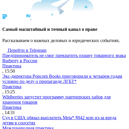
Cамый масштабный и точный канал о праве
Рассказываем о важных деловых и юридических событиях.
Перейти в Telegram
Предприниматель не смог прекратить охрану товарного знака
Burberry в России
Практика
, 15:50
Экс-директора Popcorn Books приговорили к четырем годам
условно по делу о пропаганде ЛГБТ*
Практика
, 15:25
Wildberries запустит программу партнерских хабов для
хранения товаров
Практика
, 14:31
Суд в США обязал выплатить Meta* $942 млн из-за вреда
детям в соцсетях
Международная практика