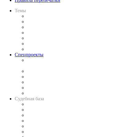
Правила перепечатки
Темы
Практика
Законодательство
Процесс
Исследования
Рынок юридических услуг
Юридическое сообщество
Важнейшие правовые темы в прессе
Спецпроекты
Подкаст «В здравом уме
и твёрдой памяти»
Legal Design
Банкротная панорама
Советы для литигаторов
Сговоры на торгах
Авто
Судебная база
Картотека арбитражных дел
Решения арбитражных судов
Календарь рассмотрения арбитражных дел
Досье судей
Информация о судах
RSS лента новостей