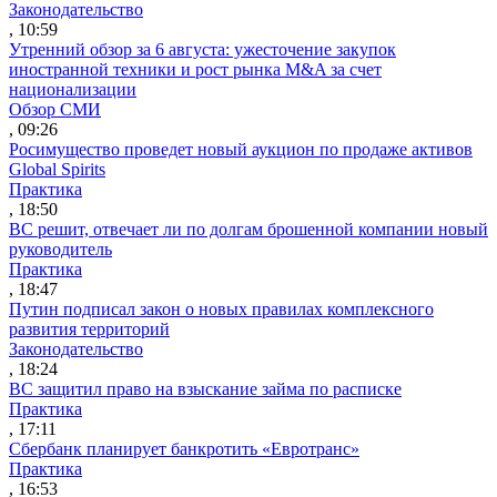
Законодательство
, 10:59
Утренний обзор за 6 августа: ужесточение закупок
иностранной техники и рост рынка M&A за счет
национализации
Обзор СМИ
, 09:26
Росимущество проведет новый аукцион по продаже активов
Global Spirits
Практика
, 18:50
ВС решит, отвечает ли по долгам брошенной компании новый
руководитель
Практика
, 18:47
Путин подписал закон о новых правилах комплексного
развития территорий
Законодательство
, 18:24
ВС защитил право на взыскание займа по расписке
Практика
, 17:11
Сбербанк планирует банкротить «Евротранс»
Практика
, 16:53