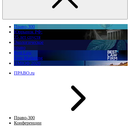
Право-300
Юррынок РФ:
35 лет спустя
Экологическое
право
Best Law
Firm Marketing
ПМЮФ 2026
ПРАВО.ru
Право-300
Конференции