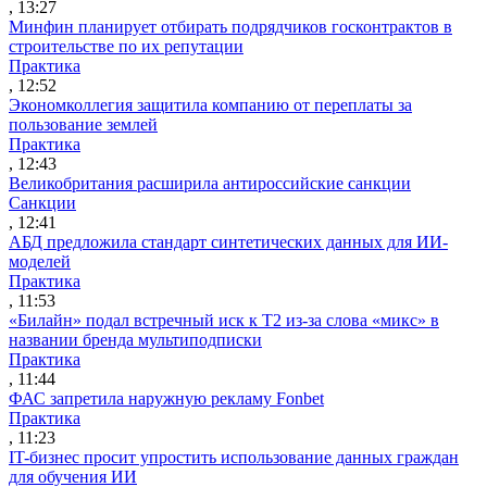
, 13:27
Минфин планирует отбирать подрядчиков госконтрактов в
строительстве по их репутации
Практика
, 12:52
Экономколлегия защитила компанию от переплаты за
пользование землей
Практика
, 12:43
Великобритания расширила антироссийские санкции
Санкции
, 12:41
АБД предложила стандарт синтетических данных для ИИ-
моделей
Практика
, 11:53
«Билайн» подал встречный иск к Т2 из-за слова «микс» в
названии бренда мультиподписки
Практика
, 11:44
ФАС запретила наружную рекламу Fonbet
Практика
, 11:23
IT-бизнес просит упростить использование данных граждан
для обучения ИИ