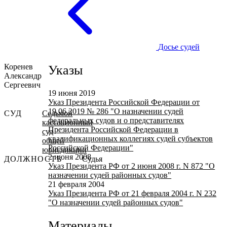
Досье судей
Коренев
Указы
Александр
Сергеевич
19 июня 2019
Указ Президента Российской Федерации от
19.06.2019 № 286 "О назначении судей
СУД
Седьмой
федеральных судов и о представителях
кассационный
Президента Российской Федерации в
суд
квалификационных коллегиях судей субъектов
общей
Российской Федерации"
юрисдикции
2 июня 2008
ДОЛЖНОСТЬ
Судья
Указ Президента РФ от 2 июня 2008 г. N 872 "О
назначении судей районных судов"
21 февраля 2004
Указ Президента РФ от 21 февраля 2004 г. N 232
"О назначении судей районных судов"
Материалы