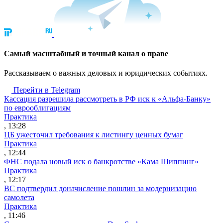
Cамый масштабный и точный канал о праве
Рассказываем о важных деловых и юридических событиях.
Перейти в Telegram
Кассация разрешила рассмотреть в РФ иск к «Альфа-Банку»
по еврооблигациям
Практика
, 13:28
ЦБ ужесточил требования к листингу ценных бумаг
Практика
, 12:44
ФНС подала новый иск о банкротстве «Кама Шиппинг»
Практика
, 12:17
ВС подтвердил доначисление пошлин за модернизацию
самолета
Практика
, 11:46