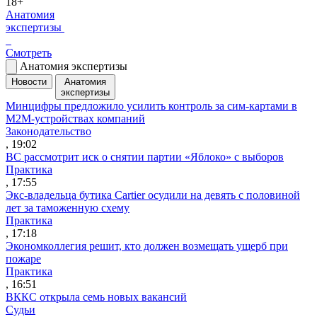
18+
Анатомия
экспертизы
Смотреть
Анатомия экспертизы
Новости
Анатомия
экспертизы
Минцифры предложило усилить контроль за сим-картами в
M2M-устройствах компаний
Законодательство
, 19:02
ВС рассмотрит иск о снятии партии «Яблоко» с выборов
Практика
, 17:55
Экс-владельца бутика Cartier осудили на девять с половиной
лет за таможенную схему
Практика
, 17:18
Экономколлегия решит, кто должен возмещать ущерб при
пожаре
Практика
, 16:51
ВККС открыла семь новых вакансий
Судьи