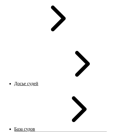
Досье судей
База судов