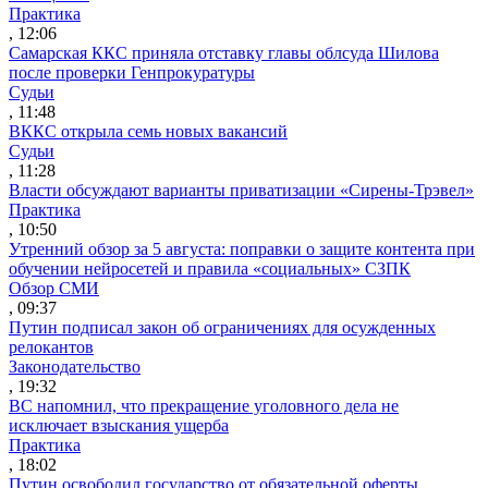
Практика
, 12:06
Самарская ККС приняла отставку главы облсуда Шилова
после проверки Генпрокуратуры
Судьи
, 11:48
ВККС открыла семь новых вакансий
Судьи
, 11:28
Власти обсуждают варианты приватизации «Сирены-Трэвел»
Практика
, 10:50
Утренний обзор за 5 августа: поправки о защите контента при
обучении нейросетей и правила «социальных» СЗПК
Обзор СМИ
, 09:37
Путин подписал закон об ограничениях для осужденных
релокантов
Законодательство
, 19:32
ВС напомнил, что прекращение уголовного дела не
исключает взыскания ущерба
Практика
, 18:02
Путин освободил государство от обязательной оферты