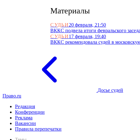
Материалы
СУДЬИ
20 февраля, 21:50
ВККС подвела итоги февральского засед
СУДЬИ
17 февраля, 19:40
ВККС рекомендовала судей в московску
Досье судей
Право.ru
Редакция
Конференции
Реклама
Вакансии
Правила перепечатки
Темы