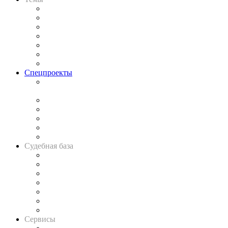
Практика
Законодательство
Процесс
Исследования
Рынок юридических услуг
Юридическое сообщество
Важнейшие правовые темы в прессе
Спецпроекты
Подкаст «В здравом уме
и твёрдой памяти»
Legal Design
Банкротная панорама
Советы для литигаторов
Сговоры на торгах
Авто
Судебная база
Картотека арбитражных дел
Решения арбитражных судов
Календарь рассмотрения арбитражных дел
Досье судей
Информация о судах
RSS лента новостей
Вакансии для юристов
Сервисы