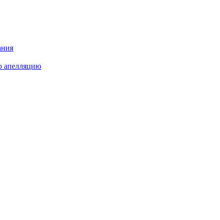
ания
ю апелляцию