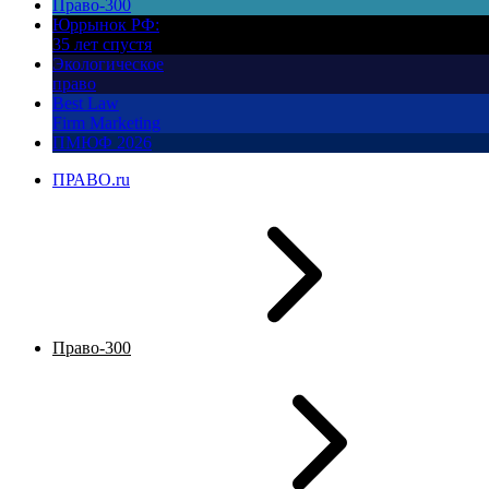
Право-300
Юррынок РФ:
35 лет спустя
Экологическое
право
Best Law
Firm Marketing
ПМЮФ 2026
ПРАВО.ru
Право-300