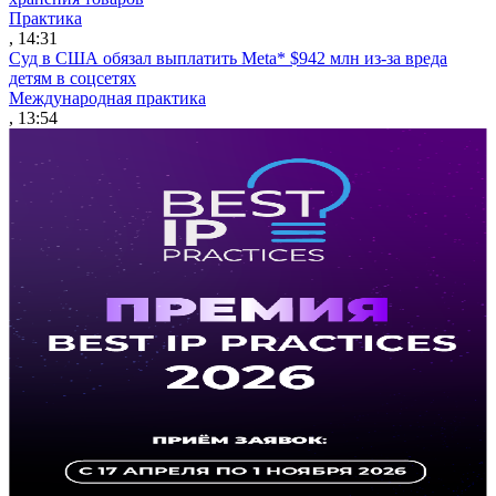
Практика
, 14:31
Суд в США обязал выплатить Meta* $942 млн из-за вреда
детям в соцсетях
Международная практика
, 13:54