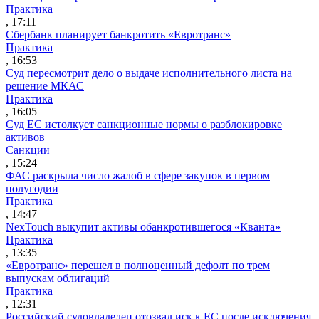
Практика
, 17:11
Сбербанк планирует банкротить «Евротранс»
Практика
, 16:53
Суд пересмотрит дело о выдаче исполнительного листа на
решение МКАС
Практика
, 16:05
Суд ЕС истолкует санкционные нормы о разблокировке
активов
Санкции
, 15:24
ФАС раскрыла число жалоб в сфере закупок в первом
полугодии
Практика
, 14:47
NexTouch выкупит активы обанкротившегося «Кванта»
Практика
, 13:35
«Евротранс» перешел в полноценный дефолт по трем
выпускам облигаций
Практика
, 12:31
Российский судовладелец отозвал иск к ЕС после исключения