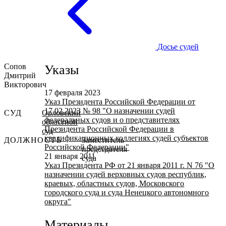
Досье судей
Сопов
Указы
Дмитрий
Викторович
17 февраля 2023
Указ Президента Российской Федерации от
17.02.2023 № 98 "О назначении судей
СУД
Орловский
федеральных судов и о представителях
областной
Президента Российской Федерации в
суд
квалификационных коллегиях судей субъектов
ДОЛЖНОСТЬ
Заместитель
Российской Федерации"
председателя
21 января 2011
суда
Указ Президента РФ от 21 января 2011 г. N 76 "О
назначении судей верховных судов республик,
краевых, областных судов, Московского
городского суда и суда Ненецкого автономного
округа"
Материалы