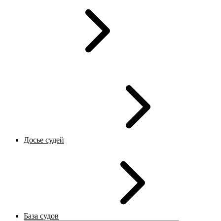
Досье судей
База судов