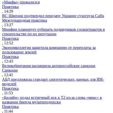
«Макфы» провалился
Практика
, 14:29
ВС Швеции подтвердил передачу Украине сухогруза Caffa
Международная практика
, 13:27
Минфин планирует отбирать подрядчиков госконтрактов в
строительстве по их репутации
Практика
, 12:52
Экономколлегия защитила компанию от переплаты за
пользование землей
Практика
, 12:43
Великобритания расширила антироссийские санкции
Санкции
, 12:41
АБД предложила стандарт синтетических данных для ИИ-
моделей
Практика
, 11:53
«Билайн» подал встречный иск к Т2 из-за слова «микс» в
названии бренда мультиподписки
Практика
, 11:44