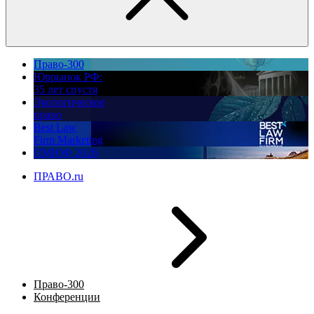
Право-300
Юррынок РФ:
35 лет спустя
Экологическое
право
Best Law
Firm Marketing
ПМЮФ 2026
ПРАВО.ru
Право-300
Конференции