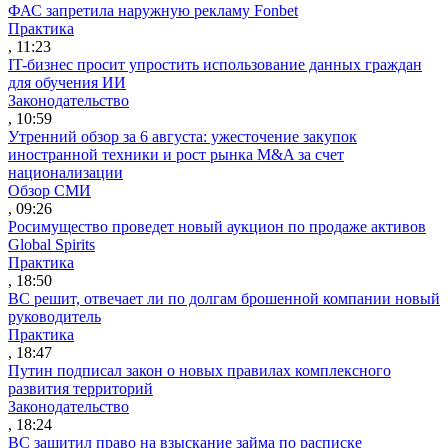
ФАС запретила наружную рекламу Fonbet
Практика
, 11:23
IT-бизнес просит упростить использование данных граждан
для обучения ИИ
Законодательство
, 10:59
Утренний обзор за 6 августа: ужесточение закупок
иностранной техники и рост рынка M&A за счет
национализации
Обзор СМИ
, 09:26
Росимущество проведет новый аукцион по продаже активов
Global Spirits
Практика
, 18:50
ВС решит, отвечает ли по долгам брошенной компании новый
руководитель
Практика
, 18:47
Путин подписал закон о новых правилах комплексного
развития территорий
Законодательство
, 18:24
ВС защитил право на взыскание займа по расписке