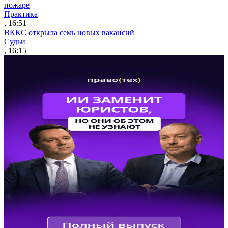
пожаре
Практика
, 16:51
ВККС открыла семь новых вакансий
Судьи
, 16:15