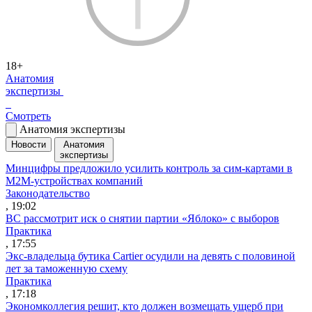
18+
Анатомия
экспертизы
Смотреть
Анатомия экспертизы
Новости
Анатомия
экспертизы
Минцифры предложило усилить контроль за сим-картами в
M2M-устройствах компаний
Законодательство
, 19:02
ВС рассмотрит иск о снятии партии «Яблоко» с выборов
Практика
, 17:55
Экс-владельца бутика Cartier осудили на девять с половиной
лет за таможенную схему
Практика
, 17:18
Экономколлегия решит, кто должен возмещать ущерб при