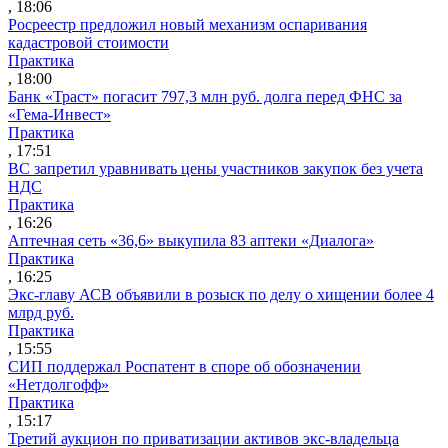
, 18:06
Росреестр предложил новый механизм оспаривания
кадастровой стоимости
Практика
, 18:00
Банк «Траст» погасит 797,3 млн руб. долга перед ФНС за
«Гема-Инвест»
Практика
, 17:51
ВС запретил уравнивать цены участников закупок без учета
НДС
Практика
, 16:26
Аптечная сеть «36,6» выкупила 83 аптеки «Диалога»
Практика
, 16:25
Экс-главу АСВ объявили в розыск по делу о хищении более 4
млрд руб.
Практика
, 15:55
СИП поддержал Роспатент в споре об обозначении
«Нетдолгофф»
Практика
, 15:17
Третий аукцион по приватизации активов экс-владельца