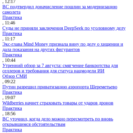
, 12:17
ВС подтвердил доначисление пошлин за модернизацию
самолета
Практика
, 11:46
Суды не приняли заключения DeepSeek по уголовному делу
Практика
, 11:17
Экс-глава Mind Money признала вину по делу о хищении и
дала показания на других фигурантов
Практика
, 10:44
Утренний обзор за 7 августа: смягчение банкротства для
селлеров и требования для статуса нацмодели ИИ
Обзор СМИ
, 09:22
Путин разрешил приватизацию аэропорта Шереметьево
Практика
, 19:07
Wildberries начнет страховать товары от ударов дронов
Практика
, 18:56
ВС уточнил, когда дело можно пересмотреть по вновь
открывшимся обстоятельствам
Практика