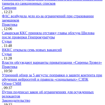
танкера из санкционных списков
Санкции
, 12:23
ФАС возбудила дело из-за ограничений при страховании
заемщиков
Практика
, 12:06
Самарская ККС приняла отставку главы облсуда Шилова
после проверки Генпрокуратуры
Судьи
, 11:48
ВККС открыла семь новых вакансий
Судьи
, 11:28
Власти обсуждают варианты приватизации «Сирены-Трэвел»
Практика
, 10:50
Утренний обзор за 5 августа: поправки о защите контента при
обучении нейросетей и правила «социальных» СЗПК
Обзор СМИ
, 09:37
Путин подписал закон об ограничениях для осужденных
релокантов
Законодательство
, 19:32