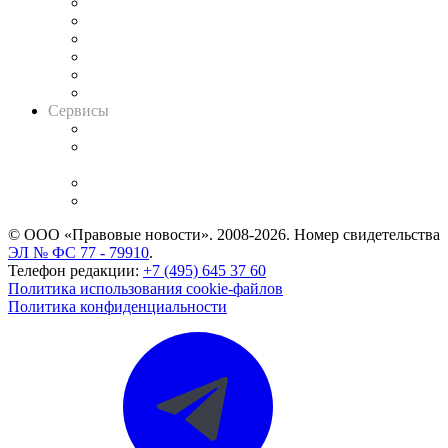
Решения арбитражных судов
Календарь рассмотрения арбитражных дел
Досье судей
Информация о судах
RSS лента новостей
Вакансии для юристов
Сервисы
Справочно-правовая система
Casebook: мониторинг дел
и компаний
Caselook: поиск и анализ практики
CASE.ONE: управление юридической службой
© ООО «Правовые новости». 2008-2026.
Номер свидетельства
ЭЛ № ФС 77 - 79910
.
Телефон редакции:
+7 (495) 645 37 60
Политика использования cookie-файлов
Политика конфиденциальности