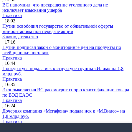
ВС напомнил, что прекращение уголовного дела не
исключает взыскания ущерба
Практика
, 18:02
Путин освободил государство от обязательной оферты
миноритариям при передаче акций
Законодательство
, 17:16
Путин подписал закон о мониторинге цен на продукты по
всей цепочке поставок
Практика
, 16:44
Прокуратура подала иск к структуре группы «Илим» на 1,8
млрд руб.
Практика
, 16:35
Экономколлегия ВС рассмотрит спор о классификации товара
по ВЭД ЕАЭС
Практика
, 16:24
Дочерняя компания «Мегафона» подала иск к «М.Видео» на
1,8 млрд руб.
Практика
, 15:50