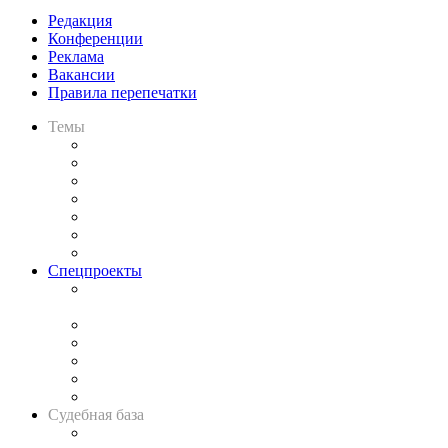
Редакция
Конференции
Реклама
Вакансии
Правила перепечатки
Темы
Практика
Законодательство
Процесс
Исследования
Рынок юридических услуг
Юридическое сообщество
Важнейшие правовые темы в прессе
Спецпроекты
Подкаст «В здравом уме
и твёрдой памяти»
Legal Design
Банкротная панорама
Советы для литигаторов
Сговоры на торгах
Авто
Судебная база
Картотека арбитражных дел