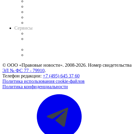
Календарь рассмотрения арбитражных дел
Досье судей
Информация о судах
RSS лента новостей
Вакансии для юристов
Сервисы
Справочно-правовая система
Casebook: мониторинг дел
и компаний
Caselook: поиск и анализ практики
CASE.ONE: управление юридической службой
© ООО «Правовые новости». 2008-2026.
Номер свидетельства
ЭЛ № ФС 77 - 79910
.
Телефон редакции:
+7 (495) 645 37 60
Политика использования cookie-файлов
Политика конфиденциальности