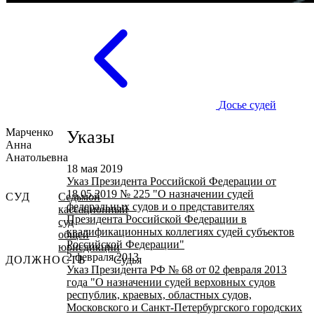
Досье судей
Марченко
Указы
Анна
Анатольевна
18 мая 2019
Указ Президента Российской Федерации от
18.05.2019 № 225 "О назначении судей
СУД
Седьмой
федеральных судов и о представителях
кассационный
Президента Российской Федерации в
суд
квалификационных коллегиях судей субъектов
общей
Российской Федерации"
юрисдикции
2 февраля 2013
ДОЛЖНОСТЬ
Судья
Указ Президента РФ № 68 от 02 февраля 2013
года "О назначении судей верховных судов
республик, краевых, областных судов,
Московского и Санкт-Петербургского городских