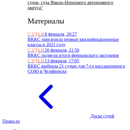
судов, суда Ямало-Ненецкого автономного
округа"
Материалы
СУДЬИ
8 февраля, 20:27
ВККС присвоила первые квалификационные
классы в 2021 году
СУДЬИ
20 февраля, 21:50
ВККС подвела итоги февральского заседания
СУДЬИ
13 февраля, 17:05
ВККС выбрала 21 судью для 7-го кассационного
СОЮ в Челябинске
Досье судей
Право.ru