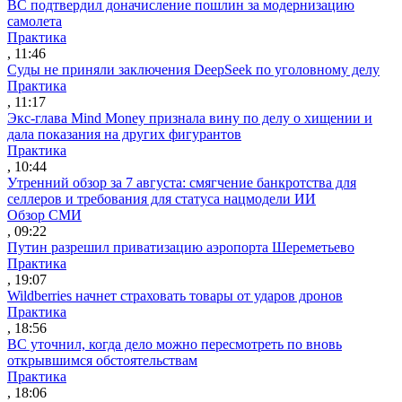
ВС подтвердил доначисление пошлин за модернизацию
самолета
Практика
, 11:46
Суды не приняли заключения DeepSeek по уголовному делу
Практика
, 11:17
Экс-глава Mind Money признала вину по делу о хищении и
дала показания на других фигурантов
Практика
, 10:44
Утренний обзор за 7 августа: смягчение банкротства для
селлеров и требования для статуса нацмодели ИИ
Обзор СМИ
, 09:22
Путин разрешил приватизацию аэропорта Шереметьево
Практика
, 19:07
Wildberries начнет страховать товары от ударов дронов
Практика
, 18:56
ВС уточнил, когда дело можно пересмотреть по вновь
открывшимся обстоятельствам
Практика
, 18:06