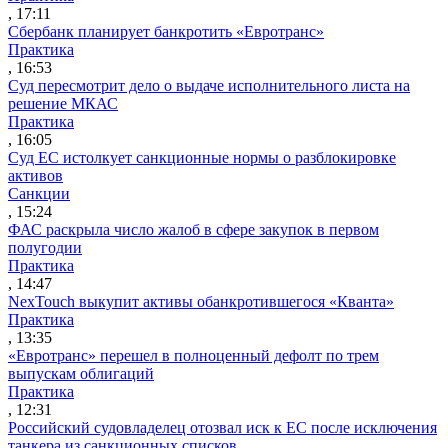
, 17:11
Сбербанк планирует банкротить «Евротранс»
Практика
, 16:53
Суд пересмотрит дело о выдаче исполнительного листа на
решение МКАС
Практика
, 16:05
Суд ЕС истолкует санкционные нормы о разблокировке
активов
Санкции
, 15:24
ФАС раскрыла число жалоб в сфере закупок в первом
полугодии
Практика
, 14:47
NexTouch выкупит активы обанкротившегося «Кванта»
Практика
, 13:35
«Евротранс» перешел в полноценный дефолт по трем
выпускам облигаций
Практика
, 12:31
Российский судовладелец отозвал иск к ЕС после исключения
танкера из санкционных списков