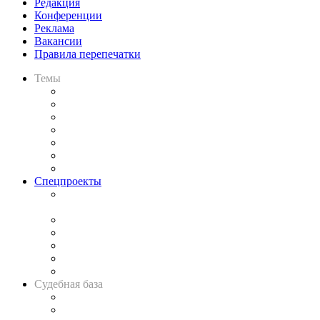
Редакция
Конференции
Реклама
Вакансии
Правила перепечатки
Темы
Практика
Законодательство
Процесс
Исследования
Рынок юридических услуг
Юридическое сообщество
Важнейшие правовые темы в прессе
Спецпроекты
Подкаст «В здравом уме
и твёрдой памяти»
Legal Design
Банкротная панорама
Советы для литигаторов
Сговоры на торгах
Авто
Судебная база
Картотека арбитражных дел
Решения арбитражных судов