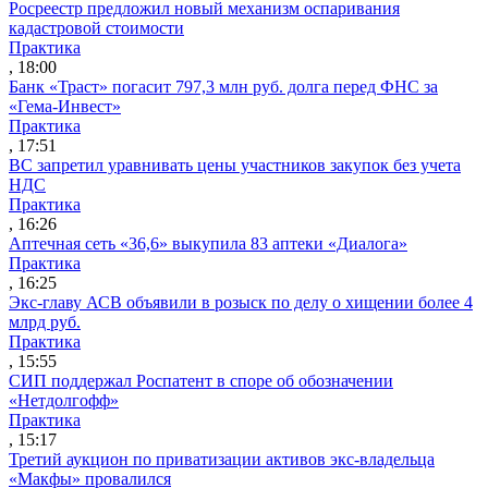
Росреестр предложил новый механизм оспаривания
кадастровой стоимости
Практика
, 18:00
Банк «Траст» погасит 797,3 млн руб. долга перед ФНС за
«Гема-Инвест»
Практика
, 17:51
ВС запретил уравнивать цены участников закупок без учета
НДС
Практика
, 16:26
Аптечная сеть «36,6» выкупила 83 аптеки «Диалога»
Практика
, 16:25
Экс-главу АСВ объявили в розыск по делу о хищении более 4
млрд руб.
Практика
, 15:55
СИП поддержал Роспатент в споре об обозначении
«Нетдолгофф»
Практика
, 15:17
Третий аукцион по приватизации активов экс-владельца
«Макфы» провалился