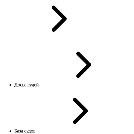
Досье судей
База судов