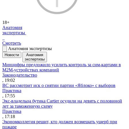
18+
Анатомия
экспертизы
Смотреть
Анатомия экспертизы
Новости
Анатомия
экспертизы
Минцифры предложило усилить контроль за сим-картами в
M2M-устройствах компаний
Законодательство
, 19:02
ВС рассмотрит иск о снятии партии «Яблоко» с выборов
Практика
, 17:55
Экс-владельца бутика Cartier осудили на девять с половиной
лет за таможенную схему
Практика
, 17:18
Экономколлегия решит, кто должен возмещать ущерб при
пожаре