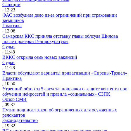
Санкции
, 12:23
ФАС возбудила дело из-за ограничений при страховании
заемщиков
Практика
, 12:06
Самарская ККС приняла отставку главы облсуда Шилова
после проверки Генпрокуратуры
Судьи
, 11:48
ВККС открыла семь новых вакансий
Судьи
, 11:28
Власти обсуждают варианты приватизации «Сирены-Трэвел»
Практика
, 10:50
Утренний обзор за 5 августа: поправки о защите контента при
обучении нейросетей и правила «социальных» СЗПК
Обзор СМИ
, 09:37
Путин подписал закон об ограничениях для осужденных
релокантов
Законодательство
, 19:32
ВС напомнил, что прекращение уголовного дела не