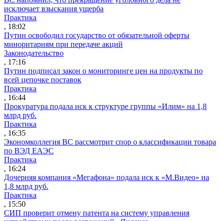
исключает взыскания ущерба
Практика
, 18:02
Путин освободил государство от обязательной оферты
миноритариям при передаче акций
Законодательство
, 17:16
Путин подписал закон о мониторинге цен на продукты по
всей цепочке поставок
Практика
, 16:44
Прокуратура подала иск к структуре группы «Илим» на 1,8
млрд руб.
Практика
, 16:35
Экономколлегия ВС рассмотрит спор о классификации товара
по ВЭД ЕАЭС
Практика
, 16:24
Дочерняя компания «Мегафона» подала иск к «М.Видео» на
1,8 млрд руб.
Практика
, 15:50
СИП проверит отмену патента на систему управления