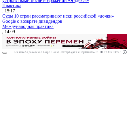
устройствами после возражений «Яндекса»
Практика
, 15:17
Суды 10 стран рассматривают иски российской «дочки»
Google о возврате дивидендов
Международная практика
, 14:09
Реклама
Адвокатское бюро Санкт-Петербурга «Вертикаль» ИНН 7841290773
Реклама
АО"ПРАВО.РУ" ИНН: 7708095468