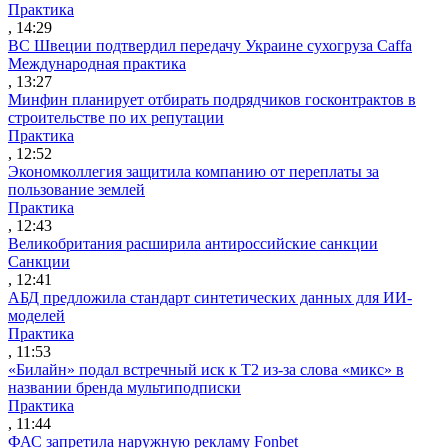
Практика
, 14:29
ВС Швеции подтвердил передачу Украине сухогруза Caffa
Международная практика
, 13:27
Минфин планирует отбирать подрядчиков госконтрактов в
строительстве по их репутации
Практика
, 12:52
Экономколлегия защитила компанию от переплаты за
пользование землей
Практика
, 12:43
Великобритания расширила антироссийские санкции
Санкции
, 12:41
АБД предложила стандарт синтетических данных для ИИ-
моделей
Практика
, 11:53
«Билайн» подал встречный иск к Т2 из-за слова «микс» в
названии бренда мультиподписки
Практика
, 11:44
ФАС запретила наружную рекламу Fonbet