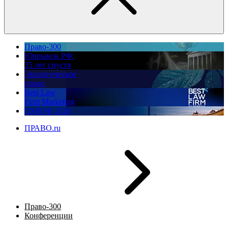
Право-300
Юррынок РФ:
35 лет спустя
Экологическое
право
Best Law
Firm Marketing
ПМЮФ 2026
ПРАВО.ru
Право-300
Конференции