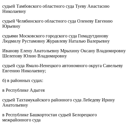
судьей Тамбовского областного суда Туеву Аиастасию
Николаевну
судьей Челябинского областного суда Оленеву Евгению
Юрьевну
судьями Московского городского суда Гимадутдинову
Людмилу Рустамовну Журавлеву Наталью Валерьевну
Иванову Елену Анатольевну Мрыхину Оксану Владимировну
Шелепову Юлию Владимировну
судьей суда Ямало-Ненецкого автономного округа Савельеву
Евгению Николаевну;
б) в районных судах:
в Республике Адыгея
судьей Тахтамукайского районного суда Лебедеву Ирину
Анатольевну
в Республике Башкортостан судьей Белорецкого
межрайонного суда