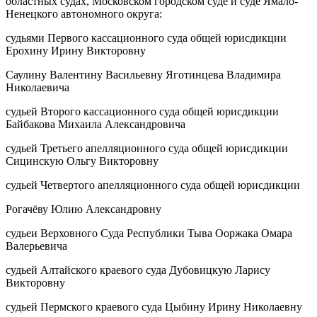
областных судах, Московском городском суде и суде Ямало-
Ненецкого автономного округа:
судьями Первого кассационного суда общей юрисдикции
Ерохину Ирину Викторовну
Саулину Валентину Васильевну Яготинцева Владимира
Николаевича
судьей Второго кассационного суда общей юрисдикции
Байбакова Михаила Александровича
судьей Третьего апелляционного суда общей юрисдикции
Сицинскую Ольгу Викторовну
судьей Четвертого апелляционного суда общей юрисдикции
Рогачёву Юлию Александровну
судьеи Верховного Суда Республики Тыва Ооржака Омара
Валерьевича
судьей Алтайского краевого суда Дубовицкую Ларису
Викторовну
судьей Пермского краевого суда Цыбину Ирину Николаевну