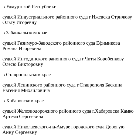
в Удмуртской Республике
судьей Индустриального районного суда г.Ижевска Стрижову
Ольгу Игоревну
в Забаикальском крае
судьей Газимуро-Заводского районного суда Ефимикова
Романа Игоревича
судьей Ингодинского раионного суда г.Читы Коробенкову
Олесю Викторовну
в Ставропольском крае
судьей Ленинского районного суда г.Ставрополя Баскина
Евгения Михайловича
в Хабаровском крае
судьей Железнодорожного районного суда г.Хабаровска Камко
Артема Сергеевича
судьей Николаевского-на-Амуре городского суда Дорогую
Анну Сергеевну