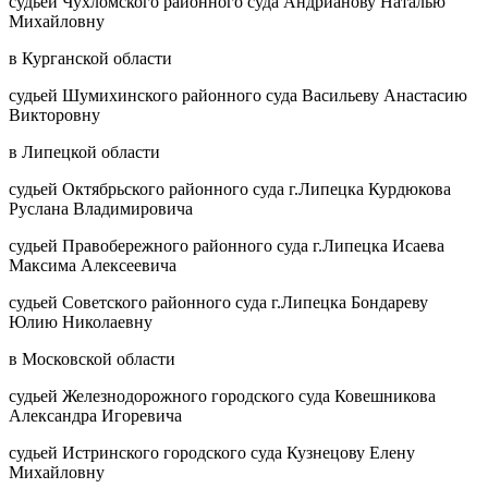
судьей Чухломского районного суда Андрианову Наталью
Михайловну
в Курганской области
судьей Шумихинского районного суда Васильеву Анастасию
Викторовну
в Липецкой области
судьей Октябрьского районного суда г.Липецка Курдюкова
Руслана Владимировича
судьей Правобережного районного суда г.Липецка Исаева
Максима Алексеевича
судьей Советского районного суда г.Липецка Бондареву
Юлию Николаевну
в Московской области
судьей Железнодорожного городского суда Ковешникова
Александра Игоревича
судьей Истринского городского суда Кузнецову Елену
Михайловну