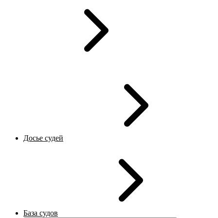
Досье судей
База судов