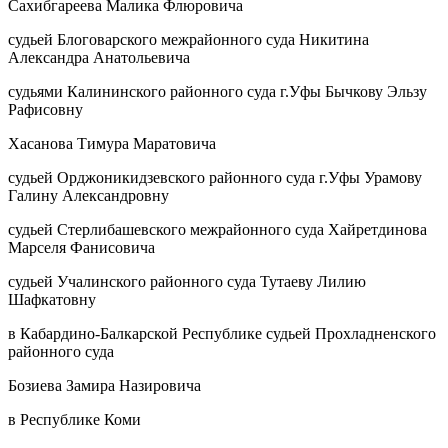
Сахибгареева Малика Флюровича
судьей Блоговарского межрайонного суда Никитина
Александра Анатольевича
судьями Калининского районного суда г.Уфы Бычкову Эльзу
Рафисовну
Хасанова Тимура Маратовича
судьей Орджоникидзевского районного суда г.Уфы Урамову
Галину Александровну
судьей Стерлибашевского межрайонного суда Хайретдинова
Марселя Фанисовича
судьей Учалинского районного суда Тутаеву Лилию
Шафкатовну
в Кабардино-Балкарской Республике судьей Прохладненского
районного суда
Бозиева Замира Назировича
в Республике Коми