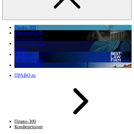
Право-300
Юррынок РФ:
35 лет спустя
Экологическое
право
Best Law
Firm Marketing
ПМЮФ 2026
ПРАВО.ru
Право-300
Конференции