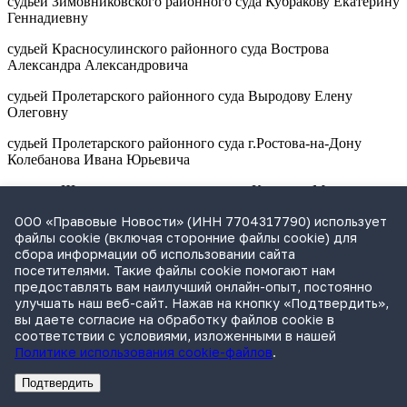
судьей Зимовниковского районного суда Кубракову Екатерину
Геннадиевну
судьей Красносулинского районного суда Вострова
Александра Александровича
судьей Пролетарского районного суда Выродову Елену
Олеговну
судьей Пролетарского районного суда г.Ростова-на-Дону
Колебанова Ивана Юрьевича
судьями Шахтинского городского суда Карапуза Михаила
Юрьевича
ООО «Правовые Новости» (ИНН 7704317790) использует
файлы cookie (включая сторонние файлы cookie) для
Филонову Елену Юрьевну
сбора информации об использовании сайта
в Рязанской области
посетителями. Такие файлы cookie помогают нам
предоставлять вам наилучший онлайн-опыт, постоянно
судьей Рязанского районного суда Дмитриеву Ольгу
улучшать наш веб-сайт. Нажав на кнопку «Подтвердить»,
Николаевну
вы даете согласие на обработку файлов cookie в
соответствии с условиями, изложенными в нашей
в Самарской области
Политике использования cookie-файлов
.
судьями Автозаводского районного суда г.Тольятти Кознову
Подтвердить
Наталью Павловну
Реклама
Адвокатское бюро Санкт-Петербурга «Вертикаль» ИНН 7841290773
Реклама
ООО "Право.ру" ИНН: 7704835288