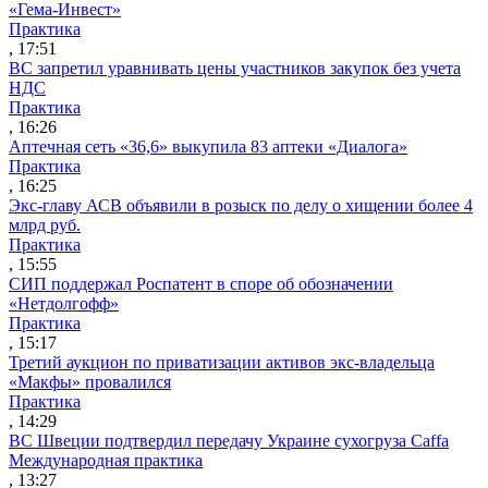
«Гема-Инвест»
Практика
, 17:51
ВС запретил уравнивать цены участников закупок без учета
НДС
Практика
, 16:26
Аптечная сеть «36,6» выкупила 83 аптеки «Диалога»
Практика
, 16:25
Экс-главу АСВ объявили в розыск по делу о хищении более 4
млрд руб.
Практика
, 15:55
СИП поддержал Роспатент в споре об обозначении
«Нетдолгофф»
Практика
, 15:17
Третий аукцион по приватизации активов экс-владельца
«Макфы» провалился
Практика
, 14:29
ВС Швеции подтвердил передачу Украине сухогруза Caffa
Международная практика
, 13:27