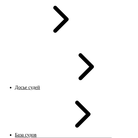
Досье судей
База судов