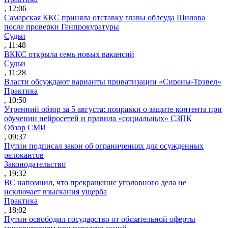
, 12:06
Самарская ККС приняла отставку главы облсуда Шилова
после проверки Генпрокуратуры
Судьи
, 11:48
ВККС открыла семь новых вакансий
Судьи
, 11:28
Власти обсуждают варианты приватизации «Сирены-Трэвел»
Практика
, 10:50
Утренний обзор за 5 августа: поправки о защите контента при
обучении нейросетей и правила «социальных» СЗПК
Обзор СМИ
, 09:37
Путин подписал закон об ограничениях для осужденных
релокантов
Законодательство
, 19:32
ВС напомнил, что прекращение уголовного дела не
исключает взыскания ущерба
Практика
, 18:02
Путин освободил государство от обязательной оферты