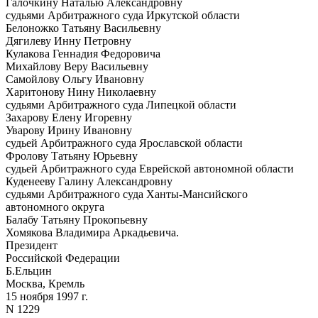
Галочкину Наталью Александровну
судьями Арбитражного суда Иркутской области
Белоножко Татьяну Васильевну
Дягилеву Инну Петровну
Кулакова Геннадия Федоровича
Михайлову Веру Васильевну
Самойлову Ольгу Ивановну
Харитонову Нину Николаевну
судьями Арбитражного суда Липецкой области
Захарову Елену Игоревну
Уварову Ирину Ивановну
судьей Арбитражного суда Ярославской области
Фролову Татьяну Юрьевну
судьей Арбитражного суда Еврейской автономной области
Куденееву Галину Александровну
судьями Арбитражного суда Ханты-Мансийского
автономного округа
Балабу Татьяну Прокопьевну
Хомякова Владимира Аркадьевича.
Президент
Российской Федерации
Б.Ельцин
Москва, Кремль
15 ноября 1997 г.
N 1229