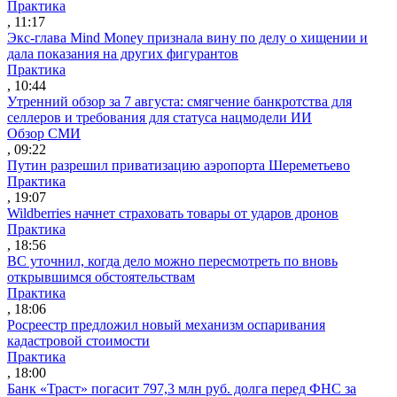
Практика
, 11:17
Экс-глава Mind Money признала вину по делу о хищении и
дала показания на других фигурантов
Практика
, 10:44
Утренний обзор за 7 августа: смягчение банкротства для
селлеров и требования для статуса нацмодели ИИ
Обзор СМИ
, 09:22
Путин разрешил приватизацию аэропорта Шереметьево
Практика
, 19:07
Wildberries начнет страховать товары от ударов дронов
Практика
, 18:56
ВС уточнил, когда дело можно пересмотреть по вновь
открывшимся обстоятельствам
Практика
, 18:06
Росреестр предложил новый механизм оспаривания
кадастровой стоимости
Практика
, 18:00
Банк «Траст» погасит 797,3 млн руб. долга перед ФНС за