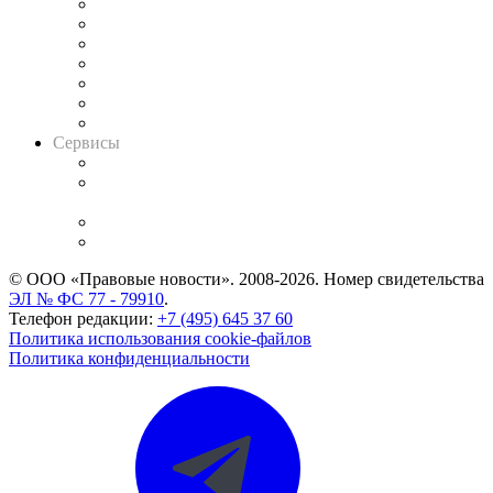
Картотека арбитражных дел
Решения арбитражных судов
Календарь рассмотрения арбитражных дел
Досье судей
Информация о судах
RSS лента новостей
Вакансии для юристов
Сервисы
Справочно-правовая система
Casebook: мониторинг дел
и компаний
Caselook: поиск и анализ практики
CASE.ONE: управление юридической службой
© ООО «Правовые новости». 2008-2026.
Номер свидетельства
ЭЛ № ФС 77 - 79910
.
Телефон редакции:
+7 (495) 645 37 60
Политика использования cookie-файлов
Политика конфиденциальности