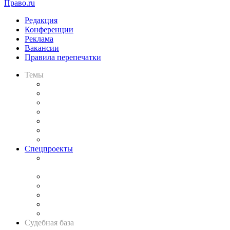
Право.ru
Редакция
Конференции
Реклама
Вакансии
Правила перепечатки
Темы
Практика
Законодательство
Процесс
Исследования
Рынок юридических услуг
Юридическое сообщество
Важнейшие правовые темы в прессе
Спецпроекты
Подкаст «В здравом уме
и твёрдой памяти»
Legal Design
Банкротная панорама
Советы для литигаторов
Сговоры на торгах
Авто
Судебная база