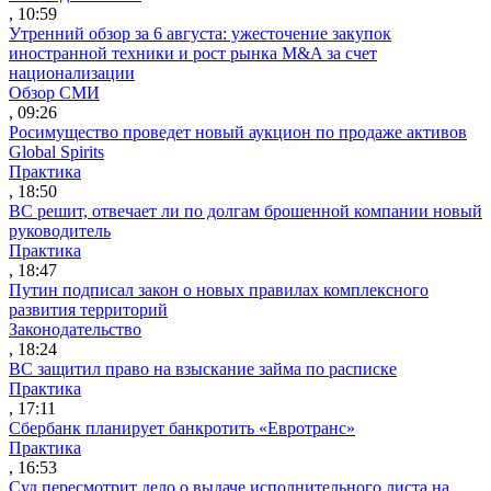
, 10:59
Утренний обзор за 6 августа: ужесточение закупок
иностранной техники и рост рынка M&A за счет
национализации
Обзор СМИ
, 09:26
Росимущество проведет новый аукцион по продаже активов
Global Spirits
Практика
, 18:50
ВС решит, отвечает ли по долгам брошенной компании новый
руководитель
Практика
, 18:47
Путин подписал закон о новых правилах комплексного
развития территорий
Законодательство
, 18:24
ВС защитил право на взыскание займа по расписке
Практика
, 17:11
Сбербанк планирует банкротить «Евротранс»
Практика
, 16:53
Суд пересмотрит дело о выдаче исполнительного листа на