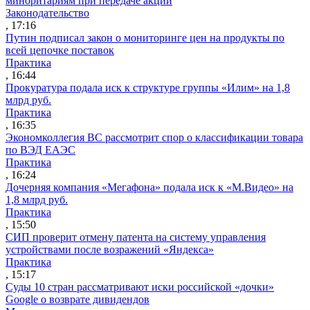
миноритариям при передаче акций
Законодательство
, 17:16
Путин подписал закон о мониторинге цен на продукты по
всей цепочке поставок
Практика
, 16:44
Прокуратура подала иск к структуре группы «Илим» на 1,8
млрд руб.
Практика
, 16:35
Экономколлегия ВС рассмотрит спор о классификации товара
по ВЭД ЕАЭС
Практика
, 16:24
Дочерняя компания «Мегафона» подала иск к «М.Видео» на
1,8 млрд руб.
Практика
, 15:50
СИП проверит отмену патента на систему управления
устройствами после возражений «Яндекса»
Практика
, 15:17
Суды 10 стран рассматривают иски российской «дочки»
Google о возврате дивидендов