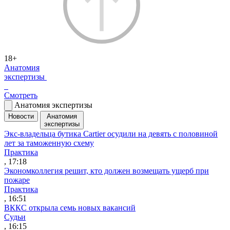
18+
Анатомия
экспертизы
Смотреть
Анатомия экспертизы
Новости
Анатомия
экспертизы
Экс-владельца бутика Cartier осудили на девять с половиной
лет за таможенную схему
Практика
, 17:18
Экономколлегия решит, кто должен возмещать ущерб при
пожаре
Практика
, 16:51
ВККС открыла семь новых вакансий
Судьи
, 16:15