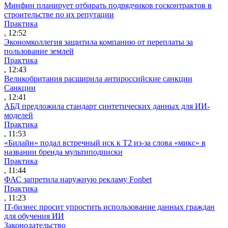
Минфин планирует отбирать подрядчиков госконтрактов в
строительстве по их репутации
Практика
, 12:52
Экономколлегия защитила компанию от переплаты за
пользование землей
Практика
, 12:43
Великобритания расширила антироссийские санкции
Санкции
, 12:41
АБД предложила стандарт синтетических данных для ИИ-
моделей
Практика
, 11:53
«Билайн» подал встречный иск к Т2 из-за слова «микс» в
названии бренда мультиподписки
Практика
, 11:44
ФАС запретила наружную рекламу Fonbet
Практика
, 11:23
IT-бизнес просит упростить использование данных граждан
для обучения ИИ
Законодательство