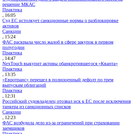
решение МКАС
Практика
, 16:05
Суд ЕС истолкует санкционные нормы о разблокировке
активов
Санкции
, 15:24
ФАС раскрыла число жалоб в сфере закупок в первом
полугодии
Практика
, 14:47
NexTouch выкупит активы обанкротившегося «Кванта»
Практика
, 13:35
«Евротранс» перешел в полноценный дефолт по трем
выпускам облигаций
Практика
, 12:31
Российский судовладелец отозвал иск к ЕС после исключения
танкера из санкционных списков
Санкции
, 12:23
ФАС возбудила дело из-за ограничений при страховании
заемщиков
Практика