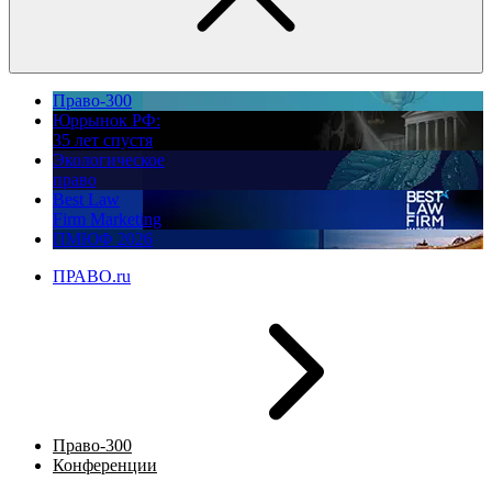
Право-300
Юррынок РФ:
35 лет спустя
Экологическое
право
Best Law
Firm Marketing
ПМЮФ 2026
ПРАВО.ru
Право-300
Конференции