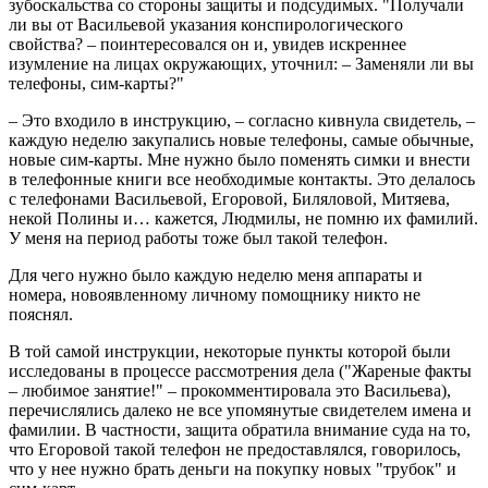
зубоскальства со стороны защиты и подсудимых. "Получали
ли вы от Васильевой указания конспирологического
свойства? – поинтересовался он и, увидев искреннее
изумление на лицах окружающих, уточнил: – Заменяли ли вы
телефоны, сим-карты?"
– Это входило в инструкцию, – согласно кивнула свидетель, –
каждую неделю закупались новые телефоны, самые обычные,
новые сим-карты. Мне нужно было поменять симки и внести
в телефонные книги все необходимые контакты. Это делалось
с телефонами Васильевой, Егоровой, Биляловой, Митяева,
некой Полины и… кажется, Людмилы, не помню их фамилий.
У меня на период работы тоже был такой телефон.
Для чего нужно было каждую неделю меня аппараты и
номера, новоявленному личному помощнику никто не
пояснял.
В той самой инструкции, некоторые пункты которой были
исследованы в процессе рассмотрения дела ("Жареные факты
– любимое занятие!" – прокомментировала это Васильева),
перечислялись далеко не все упомянутые свидетелем имена и
фамилии. В частности, защита обратила внимание суда на то,
что Егоровой такой телефон не предоставлялся, говорилось,
что у нее нужно брать деньги на покупку новых "трубок" и