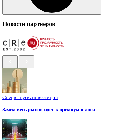
Новости партнеров
Спецвыпуск: инвестиции
Зачем весь рынок идет в премиум и люкс