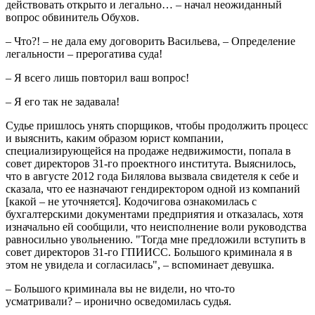
действовать открыто и легально… – начал неожиданный
вопрос обвинитель Обухов.
– Что?! – не дала ему договорить Васильева, – Определение
легальности – прерогатива суда!
– Я всего лишь повторил ваш вопрос!
– Я его так не задавала!
Судье пришлось унять спорщиков, чтобы продолжить процесс
и выяснить, каким образом юрист компании,
специализирующейся на продаже недвижимости, попала в
совет директоров 31-го проектного института. Выяснилось,
что в августе 2012 года Билялова вызвала свидетеля к себе и
сказала, что ее назначают гендиректором одной из компаний
[какой – не уточняется]. Кодочигова ознакомилась с
бухгалтерскими документами предприятия и отказалась, хотя
изначально ей сообщили, что неисполнение воли руководства
равносильно увольнению. "Тогда мне предложили вступить в
совет директоров 31-го ГПИИСС. Большого криминала я в
этом не увидела и согласилась", – вспоминает девушка.
– Большого криминала вы не видели, но что-то
усматривали? – иронично осведомилась судья.