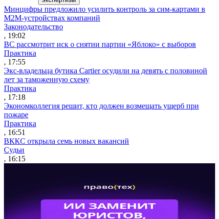
Минцифры предложило усилить контроль за сим-картами в
M2M-устройствах компаний
Законодательство
, 19:02
ВС рассмотрит иск о снятии партии «Яблоко» с выборов
Практика
, 17:55
Экс-владельца бутика Cartier осудили на девять с половиной
лет за таможенную схему
Практика
, 17:18
Экономколлегия решит, кто должен возмещать ущерб при
пожаре
Практика
, 16:51
ВККС открыла семь новых вакансий
Судьи
, 16:15