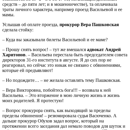
средств – до пяти лет; и в мошенничестве), та оплачивала
траты личного характера, например проезд Васильевой и ее
мамы.
Услышав об оплате проезда,
прокурор Вера Пашковская
сделала стойку:
– Куда вы заказывали билеты Васильевой и ее маме?
– Прошу снять вопрос! – тут же вмешался
адвокат Андрей
Харитонов
. – Васильева перестала быть председателем совета
директоров 31-го института в августе. Я до сих пор не
реагировал, но сейчас это никак не связано с обвинениями,
которые ей предъявляют!
– Но подождите… – не желала оставлять тему Пашковская.
– Вера Викторовна, побойтесь бога!!! – воззвала к ней
Васильева. – Это вторжение в мою личную жизнь и жизнь
моих родителей. Я протестую!
– Вопрос прокурора снять, как выходящий за пределы
пределы обвинения! – резюмировала судья Васюченко. А
дальше прокурор Обухов задал вопрос, который на
протяжении всего заседания дал немало поводов для шуток и