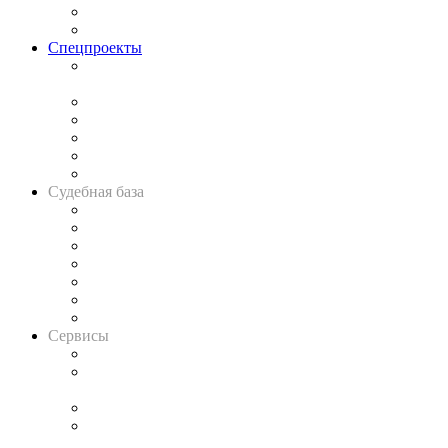
Юридическое сообщество
Важнейшие правовые темы в прессе
Спецпроекты
Подкаст «В здравом уме
и твёрдой памяти»
Legal Design
Банкротная панорама
Советы для литигаторов
Сговоры на торгах
Авто
Судебная база
Картотека арбитражных дел
Решения арбитражных судов
Календарь рассмотрения арбитражных дел
Досье судей
Информация о судах
RSS лента новостей
Вакансии для юристов
Сервисы
Справочно-правовая система
Casebook: мониторинг дел
и компаний
Caselook: поиск и анализ практики
CASE.ONE: управление юридической службой