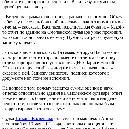
обвинитель, попросив предъявить Васильеву документы,
приобщенные к делу.
– Видел их в рамках следствия, а раньше – не помню. Объем
работы у нас очень большой, поэтому сложно запоминать все
отчеты, – рассказал Васильев, перелистывая бумаги. – Какой-
то отчет по зданию на Смоленском бульваре у нас проходил,
но какой, точно сказать не могу. Нужно смотреть служебную
записку к нему…
Записка в деле отыскалась. Та самая, которую Васильев по
электронной почте отправил вместе с отчетом советнику
отдела корпоративного управления ДИО Ларисе Усовой.
"Никаких нарушений законодательства не выявлено", –
сказано в ней. Записку свидетель, подписи которого в
документе нет, тоже не вспомнил.
На вопрос о том, почему разнятся суммы оценки в двух
отчетах относительно здания на Смоленском бульваре, ответ
тоже нашелся: в более раннем отчете могли быть найдены
недостатки, после устранения которых оценщиком была
скорректирована итоговая сумма.
Судья
Татьяна Васюченко
огласила письмо некой Анны
Осинской от 19 мая 2011 года, в котором она оценивает
здание на Смоленском бульваре "по максимуму в 1,4 млрд