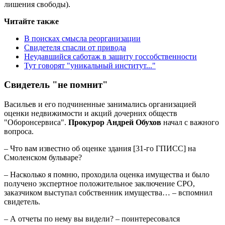
лишения свободы).
Читайте также
В поисках смысла реорганизации
Свидетеля спасли от привода
Неудавшийся саботаж в защиту госсобственности
Тут говорят "уникальный институт..."
Свидетель "не помнит"
Васильев и его подчиненные занимались организацией
оценки недвижимости и акций дочерних обществ
"Оборонсервиса".
Прокурор Андрей Обухов
начал с важного
вопроса.
– Что вам известно об оценке здания [31-го ГПИСС] на
Смоленском бульваре?
– Насколько я помню, проходила оценка имущества и было
получено экспертное положительное заключение СРО,
заказчиком выступал собственник имущества… – вспомнил
свидетель.
– А отчеты по нему вы видели? – поинтересовался