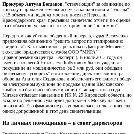
Прокурор Антуан Богданов
, "отвечающий" за обвинение по
эпизоду с продажей земельного участка пансионата "Эллада"
с 15 объектами недвижимости в поселке Пересыпь
Краснодарского края, предъявил свидетелю отчет и по оценке
этих объектов, услышав в ответ привычное "не помню".
Перед тем как уйти на обеденный перерыв, судья Васюченко
предложила обвинению "решить вопрос по этапированию
свидетеля". Как выяснилось, речь шла о Дмитрии Митяеве,
экс-главе юридической службы ООО "МИРА"
(правопреемника центра "Эксперт"). В июле 2013 года он
вместе с коллегой Николаем Любутовым был осужден за
покушение на мошенничество (за 3 млн руб. они обещали
бизнесмену "ускорить" изготовление директивы министра
обороны Анатолия Сердюкова и обеспечить его фирме победу
на электронном аукционе по продаже здания Щелковского
комбината бытового обслуживания). С января этого года
Митяев отбывает наказание в ИК № 25 Кировской области, но
вскоре по решению суда будет доставлен в Москву для дачи
показаний. Его фамилия не раз упоминалась в показаниях еще
одной допрошенной в этот день свидетельницы.
Из личных помощников – в совет директоров