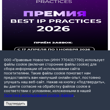
ООО «Правовые Новости» (ИНН 7704317790) использует
файлы cookie (включая сторонние файлы cookie) для
сбора информации об использовании сайта
посетителями. Такие файлы cookie помогают нам
предоставлять вам наилучший онлайн-опыт, постоянно
улучшать наш веб-сайт. Нажав на кнопку «Подтвердить»,
вы даете согласие на обработку файлов cookie в
соответствии с условиями, изложенными в нашей
Политике использования cookie-файлов
.
Подтвердить
Cамый масштабный и точный канал о праве
Реклама
Адвокатское бюро Санкт-Петербурга «Вертикаль» ИНН 7841290773
Реклама
АО"ПРАВО.РУ" ИНН: 7708095468