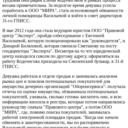
Трудовая биография Елены Кодочиговой в рамках процесса
весьма примечательна. За недолгое время девушка успела
поработать в ООО "МИРА", стать исполняющей обязанности
личной помощницы Васильевой и войти в совет директоров
31-го ГПИСС.
В мае 2012 года она стала ведущим юристом ООО "Правовой
центр "Эксперт", пройдя собеседование с Евгенией
Васильевой, которую позиционировали как "руководителя", и
Динарой Биляловой, которая сменила Сметанову на посту
гендиректора "Эксперта". Несмотря на то что юридический
центр находился совсем по другому адресу, оформляться на
работу Кодочигова приходила на Смоленский бульвар, в 31-й
ГПИСС.
Девушка работала в отделе продаж и занималась анализом
рынка цен и поиском потенциальных покупателей для
имущества дочерних организаций "Оборонсервиса": получала
отчеты по оценке имущества, обзванивала потенциальных
покупателей, узнавала, сколько готовы заплатить они, и всю
информацию вносила в реестры, которые потом направлялись
руководству сначала "Правового центра", а потом ООО
"МИРА", где, помимо поиска покупателей, занималась
работой электронной площадки продаж. "Когда нас начали
обвинять в заинтересованности, мы по распоряжению
Васильевой решили организовать все более открыто и