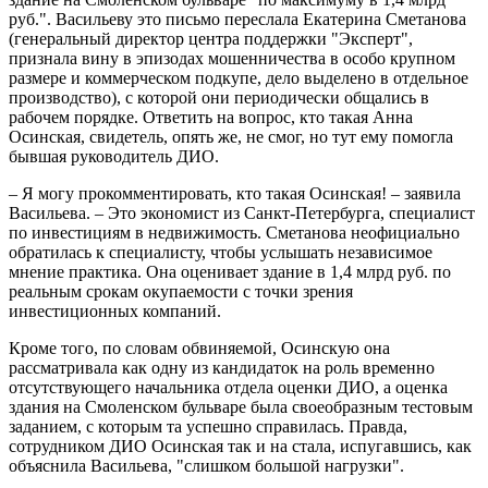
руб.". Васильеву это письмо переслала Екатерина Сметанова
(генеральный директор центра поддержки "Эксперт",
признала вину в эпизодах мошенничества в особо крупном
размере и коммерческом подкупе, дело выделено в отдельное
производство), с которой они периодически общались в
рабочем порядке. Ответить на вопрос, кто такая Анна
Осинская, свидетель, опять же, не смог, но тут ему помогла
бывшая руководитель ДИО.
– Я могу прокомментировать, кто такая Осинская! – заявила
Васильева. – Это экономист из Санкт-Петербурга, специалист
по инвестициям в недвижимость. Сметанова неофициально
обратилась к специалисту, чтобы услышать независимое
мнение практика. Она оценивает здание в 1,4 млрд руб. по
реальным срокам окупаемости с точки зрения
инвестиционных компаний.
Кроме того, по словам обвиняемой, Осинскую она
рассматривала как одну из кандидаток на роль временно
отсутствующего начальника отдела оценки ДИО, а оценка
здания на Смоленском бульваре была своеобразным тестовым
заданием, с которым та успешно справилась. Правда,
сотрудником ДИО Осинская так и на стала, испугавшись, как
объяснила Васильева, "слишком большой нагрузки".