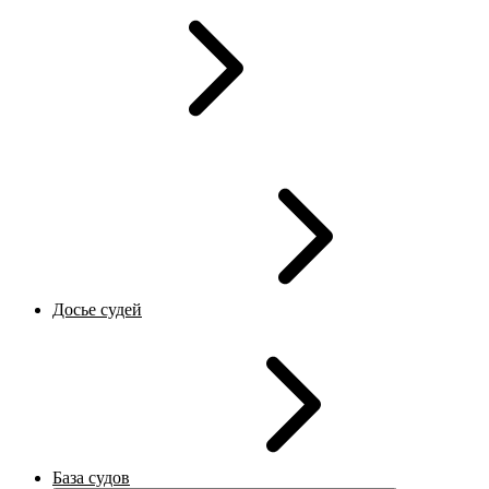
Досье судей
База судов