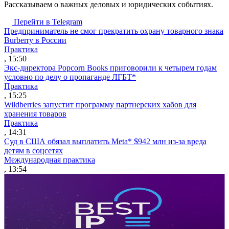
Рассказываем о важных деловых и юридических событиях.
Перейти в Telegram
Предприниматель не смог прекратить охрану товарного знака
Burberry в России
Практика
, 15:50
Экс-директора Popcorn Books приговорили к четырем годам
условно по делу о пропаганде ЛГБТ*
Практика
, 15:25
Wildberries запустит программу партнерских хабов для
хранения товаров
Практика
, 14:31
Суд в США обязал выплатить Meta* $942 млн из-за вреда
детям в соцсетях
Международная практика
, 13:54