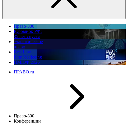
Право-300
Юррынок РФ:
35 лет спустя
Экологическое
право
Best Law
Firm Marketing
ПМЮФ 2026
ПРАВО.ru
Право-300
Конференции