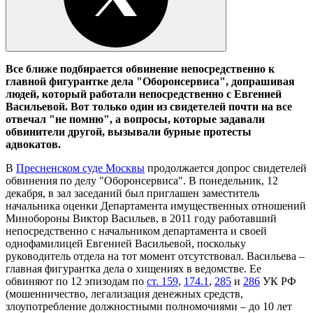
Все ближе подбирается обвинение непосредственно к
главной фигурантке дела "Оборонсервиса", допрашивая
людей, который работали непосредственно с Евгенией
Васильевой. Вот только один из свидетелей почти на все
отвечал "не помню", а вопросы, которые задавали
обвинители другой, вызывали бурные протесты
адвокатов.
В
Пресненском суде Москвы
продолжается допрос свидетелей
обвинения по делу "Оборонсервиса". В понедельник, 12
декабря, в зал заседаний был приглашен заместитель
начальника оценки Департамента имущественных отношений
Минобороны Виктор Васильев, в 2011 году работавший
непосредственно с начальником департамента и своей
однофамилицей Евгенией Васильевой, поскольку
руководитель отдела на тот момент отсутствовал. Васильева –
главная фигурантка дела о хищениях в ведомстве. Ее
обвиняют по 12 эпизодам по
ст. 159
,
174.1
,
285
и
286
УК РФ
(мошенничество, легализация денежных средств,
злоупотребление должностными полномочиями – до 10 лет