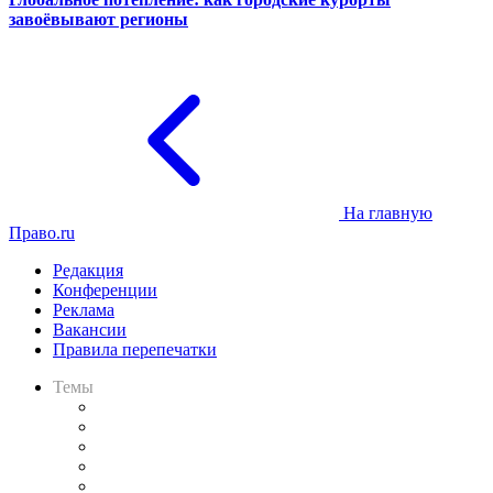
завоёвывают регионы
На главную
Право.ru
Редакция
Конференции
Реклама
Вакансии
Правила перепечатки
Темы
Практика
Законодательство
Процесс
Исследования
Рынок юридических услуг