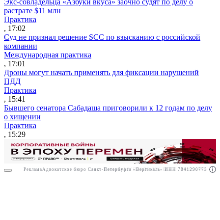
Экс-совладельца «Азбуки вкуса» заочно судят по делу о
растрате $11 млн
Практика
, 17:02
Суд не признал решение SCC по взысканию с российской
компании
Международная практика
, 17:01
Дроны могут начать применять для фиксации нарушений
ПДД
Практика
, 15:41
Бывшего сенатора Сабадаша приговорили к 12 годам по делу
о хищении
Практика
, 15:29
Реклама
Адвокатское бюро Санкт-Петербурга «Вертикаль» ИНН 7841290773
Реклама
АО"ПРАВО.РУ" ИНН: 7708095468