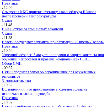
Практика
, 12:06
Самарская ККС приняла отставку главы облсуда Шилова
после проверки Генпрокуратуры
Судьи
, 11:48
ВККС открыла семь новых вакансий
Судьи
, 11:28
Власти обсуждают варианты приватизации «Сирены-Трэвел»
Практика
, 10:50
Утренний обзор за 5 августа: поправки о защите контента при
обучении нейросетей и правила «социальных» СЗПК
Обзор СМИ
, 09:37
Путин подписал закон об ограничениях для осужденных
релокантов
Законодательство
, 19:32
ВС напомнил, что прекращение уголовного дела не
исключает взыскания ущерба
Практика
, 18:02
Путин освободил государство от обязательной оферты