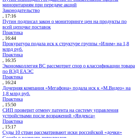
миноритариям при передаче акций
Законодательство
, 17:16
Путин подписал закон о мониторинге цен на продукты по
всей цепочке поставок
Практика
, 16:44
Прокуратура подала иск к структуре группы «Илим» на 1,8
млрд руб.
Практика
, 16:35
Экономколлегия ВС рассмотрит спор о классификации товара
по ВЭД ЕАЭС
Практика
, 16:24
Дочерняя компания «Мегафона» подала иск к «М.Видео» на
1,8 млрд руб.
Практика
, 15:50
СИП проверит отмену патента на систему управления
устройствами после возражений «Яндекса»
Практика
, 15:17
Суды 10 стран рассматривают иски российской «дочки»
Google о возврате дивидендов