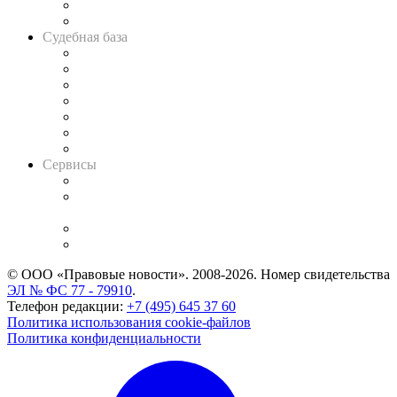
Сговоры на торгах
Авто
Судебная база
Картотека арбитражных дел
Решения арбитражных судов
Календарь рассмотрения арбитражных дел
Досье судей
Информация о судах
RSS лента новостей
Вакансии для юристов
Сервисы
Справочно-правовая система
Casebook: мониторинг дел
и компаний
Caselook: поиск и анализ практики
CASE.ONE: управление юридической службой
© ООО «Правовые новости». 2008-2026.
Номер свидетельства
ЭЛ № ФС 77 - 79910
.
Телефон редакции:
+7 (495) 645 37 60
Политика использования cookie-файлов
Политика конфиденциальности