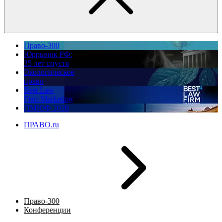
Право-300
Юррынок РФ:
35 лет спустя
Экологическое
право
Best Law
Firm Marketing
ПМЮФ 2026
ПРАВО.ru
Право-300
Конференции