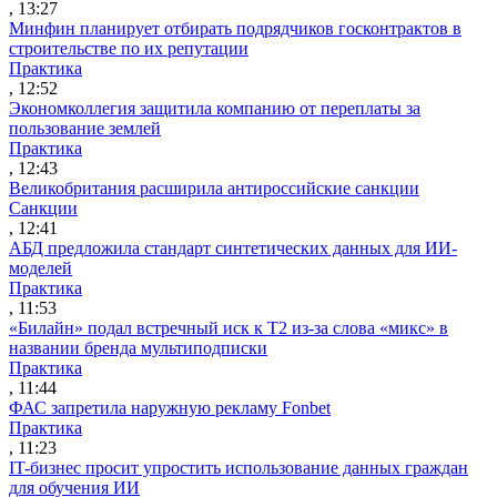
, 13:27
Минфин планирует отбирать подрядчиков госконтрактов в
строительстве по их репутации
Практика
, 12:52
Экономколлегия защитила компанию от переплаты за
пользование землей
Практика
, 12:43
Великобритания расширила антироссийские санкции
Санкции
, 12:41
АБД предложила стандарт синтетических данных для ИИ-
моделей
Практика
, 11:53
«Билайн» подал встречный иск к Т2 из-за слова «микс» в
названии бренда мультиподписки
Практика
, 11:44
ФАС запретила наружную рекламу Fonbet
Практика
, 11:23
IT-бизнес просит упростить использование данных граждан
для обучения ИИ