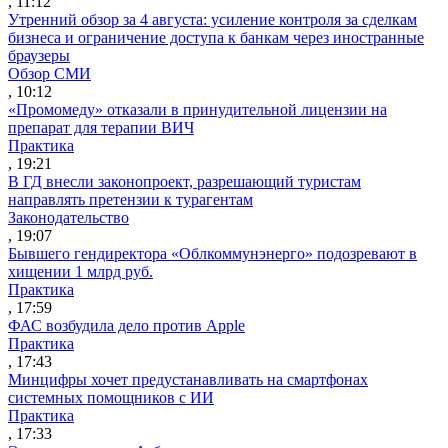
, 11:12
Утренний обзор за 4 августа: усиление контроля за сделкам
бизнеса и ограничение доступа к банкам через иностранные
браузеры
Обзор СМИ
, 10:12
«Промомеду» отказали в принудительной лицензии на
препарат для терапии ВИЧ
Практика
, 19:21
В ГД внесли законопроект, разрешающий туристам
направлять претензии к турагентам
Законодательство
, 19:07
Бывшего гендиректора «Облкоммунэнерго» подозревают в
хищении 1 млрд руб.
Практика
, 17:59
ФАС возбудила дело против Apple
Практика
, 17:43
Минцифры хочет предустанавливать на смартфонах
системных помощников с ИИ
Практика
, 17:33