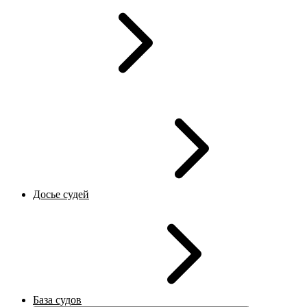
Досье судей
База судов