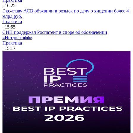
Практика
, 16:25
Экс-главу АСВ объявили в розыск по делу о хищении более 4
млрд руб.
Практика
, 15:55
СИП поддержал Роспатент в споре об обозначении
«Нетдолгофф»
Практика
, 15:17