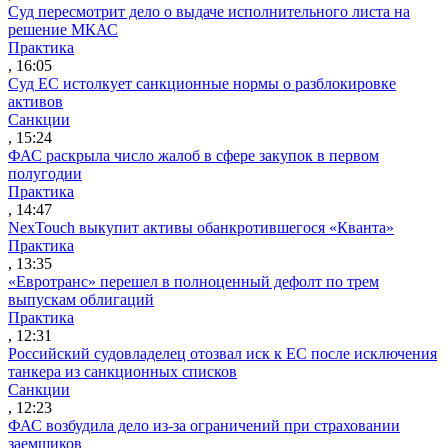
Суд пересмотрит дело о выдаче исполнительного листа на
решение МКАС
Практика
, 16:05
Суд ЕС истолкует санкционные нормы о разблокировке
активов
Санкции
, 15:24
ФАС раскрыла число жалоб в сфере закупок в первом
полугодии
Практика
, 14:47
NexTouch выкупит активы обанкротившегося «Кванта»
Практика
, 13:35
«Евротранс» перешел в полноценный дефолт по трем
выпускам облигаций
Практика
, 12:31
Российский судовладелец отозвал иск к ЕС после исключения
танкера из санкционных списков
Санкции
, 12:23
ФАС возбудила дело из-за ограничений при страховании
заемщиков