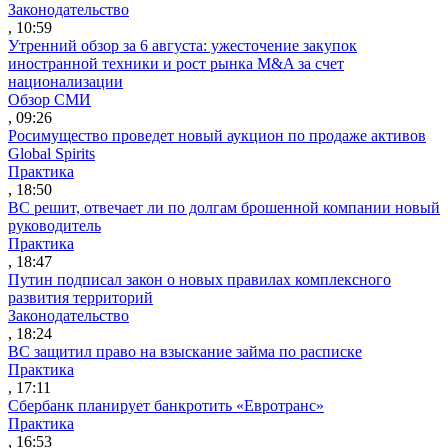
Законодательство
, 10:59
Утренний обзор за 6 августа: ужесточение закупок
иностранной техники и рост рынка M&A за счет
национализации
Обзор СМИ
, 09:26
Росимущество проведет новый аукцион по продаже активов
Global Spirits
Практика
, 18:50
ВС решит, отвечает ли по долгам брошенной компании новый
руководитель
Практика
, 18:47
Путин подписал закон о новых правилах комплексного
развития территорий
Законодательство
, 18:24
ВС защитил право на взыскание займа по расписке
Практика
, 17:11
Сбербанк планирует банкротить «Евротранс»
Практика
, 16:53