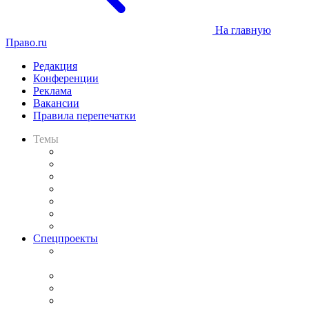
На главную
Право.ru
Редакция
Конференции
Реклама
Вакансии
Правила перепечатки
Темы
Практика
Законодательство
Процесс
Исследования
Рынок юридических услуг
Юридическое сообщество
Важнейшие правовые темы в прессе
Спецпроекты
Подкаст «В здравом уме
и твёрдой памяти»
Legal Design
Банкротная панорама
Советы для литигаторов