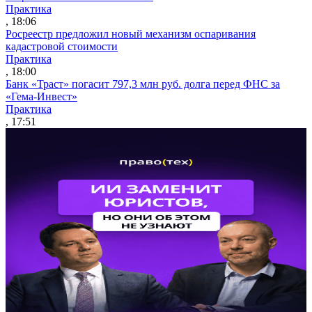
Практика
, 18:06
Росреестр предложил новый механизм оспаривания
кадастровой стоимости
Практика
, 18:00
Банк «Траст» погасит 797,3 млн руб. долга перед ФНС за
«Гема-Инвест»
Практика
, 17:51